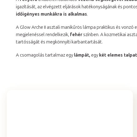
igazítását, az elvégzett eljárások hatékonyságának és pont
időigényes munkákra is alkalmas
.
A Glow Arche II asztali manikűrös lámpa praktikus és vonzó
megjelenéssel rendelkezik,
fehér
színben. A kozmetikai aszt
tartósságát és megkönnyíti karbantartását.
A csomagolás tartalmaz egy
lámpát,
egy
két elemes talpat