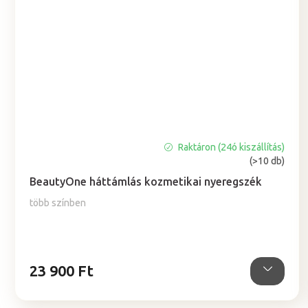
Raktáron (24ó kiszállítás)
A
(>10 db)
termék
átlagos
BeautyOne háttámlás kozmetikai nyeregszék
értékelése
több színben
5-
ből
5,0
csillag.
23 900 Ft