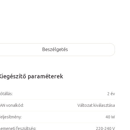
Beszélgetés
Kiegészítő paraméterek
ótállás
:
2 év
AN vonalkód
:
Változat kiválasztása
eljesítmény
:
40 W
emeneti feszültség
:
220-240 V