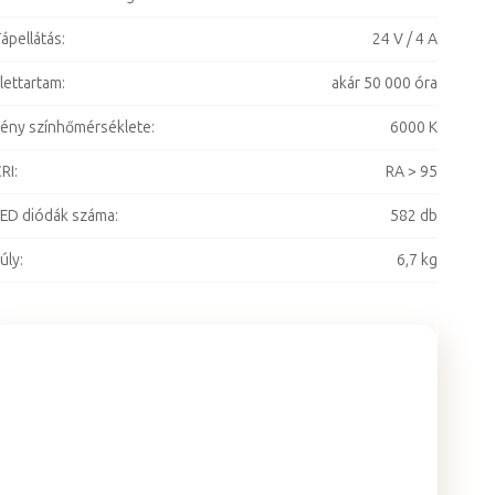
ápellátás
:
24 V / 4 A
lettartam
:
akár 50 000 óra
ény színhőmérséklete
:
6000 K
RI
:
RA > 95
ED diódák száma
:
582 db
úly
:
6,7 kg