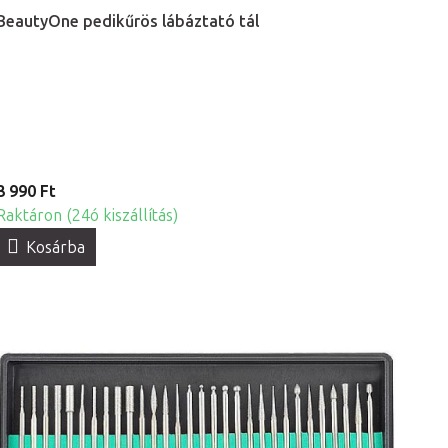
BeautyOne pedikűrös lábáztató tál
3 990 Ft
Raktáron (24ó kiszállítás)
Kosárba