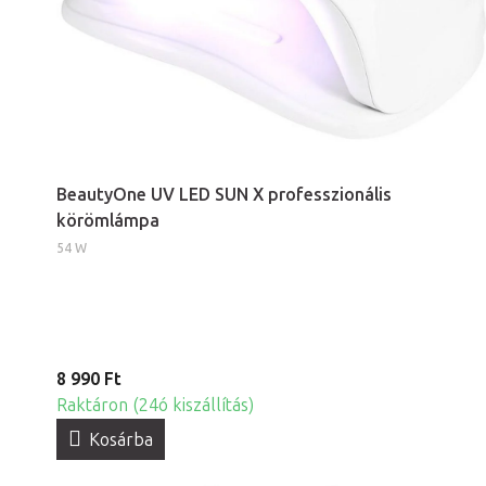
BeautyOne UV LED SUN X professzionális
körömlámpa
54 W
8 990 Ft
Raktáron (24ó kiszállítás)
Kosárba