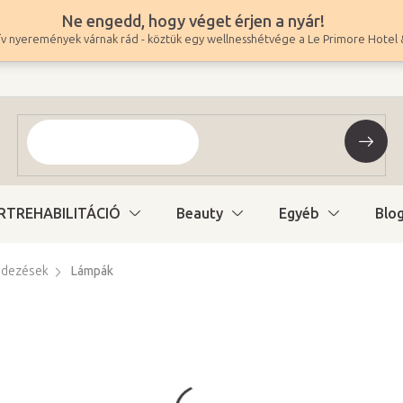
Ne engedd, hogy véget érjen a nyár!
v nyeremények várnak rád - köztük egy wellnesshétvége a Le Primore Hotel 
RTREHABILITÁCIÓ
Beauty
Egyéb
Blo
ndezések
Lámpák
31 900 Ft
-tól
25 118 Ft
-tól ÁFA nélkül
Egységár:
Változat kiválasztás