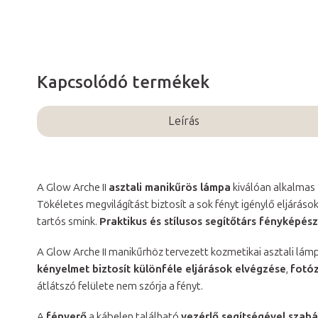
Kapcsolódó termékek
Leírás
A Glow Arche II
asztali manikűrös lámpa
kiválóan alkalmas
Tökéletes megvilágítást biztosít a sok fényt igénylő eljáráso
tartós smink.
Praktikus és stílusos segítőtárs fényképés
A Glow Arche II manikűrhöz tervezett kozmetikai asztali lá
kényelmet biztosít különféle eljárások elvégzése
,
fotó
átlátszó felülete nem szórja a fényt.
A
fényerő
a kábelen található
vezérlő segítségével szab