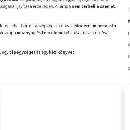
osságának javítása érdekében. A lámpa
nem terheli a szemet
,
T
É
 eleme lehet bármely szépségszalonnak.
Modern, minimalista
ali lámpa
műanyag
és
fém elemek
et tartalmaz, ami növeli
F
C
, egy
tápegységet
és egy
kézikönyvet.
L
S