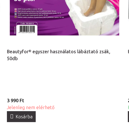
Beautyfor® egyszer használatos lábáztató zsák,
50db
3 990 Ft
Jelenleg nem elérhető
Kosárba