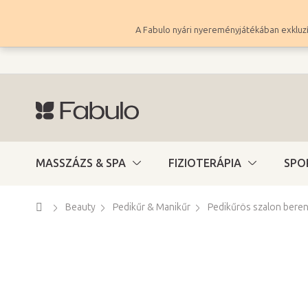
Ugrás
a
A Fabulo nyári nyereményjátékában exkluzí
fő
tartalomhoz
MASSZÁZS & SPA
FIZIOTERÁPIA
SPO
Kezdőlap
Beauty
Pedikűr & Manikűr
Pedikűrös szalon bere