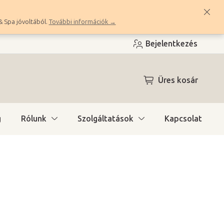
& Spa jóvoltából.
További információk →
Bejelentkezés
KOSÁR
Üres kosár
g
Rólunk
Szolgáltatások
Kapcsolat
a