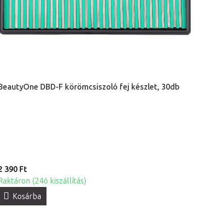
BeautyOne DBD-F körömcsiszoló fej készlet, 30db
2 390 Ft
Raktáron (24ó kiszállítás)
Kosárba