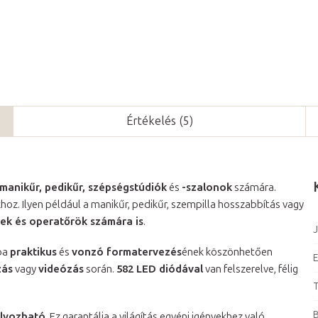
Értékelés (5)
manikűr, pedikűr, szépségstúdiók
és
-szalonok
számára.
khoz. Ilyen például a manikűr, pedikűr, szempilla hosszabbítás vagy
zek és operatőrök számára is
.
J
mpa
praktikus
és
vonzó formatervezés
ének köszönhetően
E
zás
vagy
videózás
során.
582 LED diódával
van felszerelve, félig
T
B
ályozható
. Ez garantálja a világítás egyéni igényekhez való