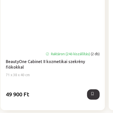
A
Raktáron (24ó kiszállítás)
(2 db)
termék
BeautyOne Cabinet II kozmetikai szekrény
átlagos
fiókokkal
értékelése
5-
71 x 38 x 40 cm
ből
5,0
csillag.
49 900 Ft