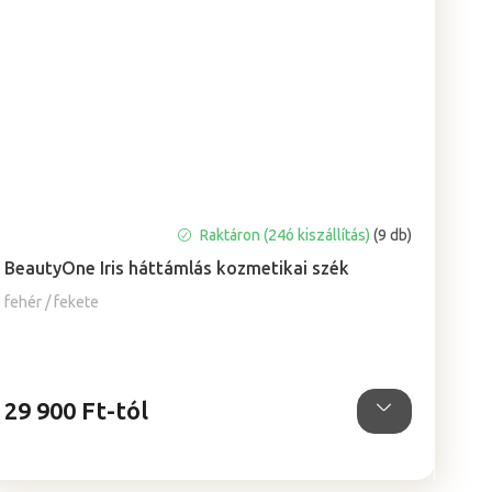
A
Raktáron (24ó kiszállítás)
(9 db)
termék
BeautyOne Iris háttámlás kozmetikai szék
átlagos
értékelése
fehér / fekete
5-
ből
4,6
csillag.
29 900 Ft-tól