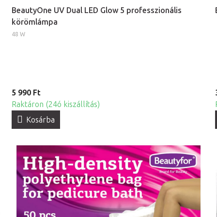
BeautyOne UV Dual LED Glow 5 professzionális
körömlámpa
48 W
5 990 Ft
Raktáron (24ó kiszállítás)
Kosárba