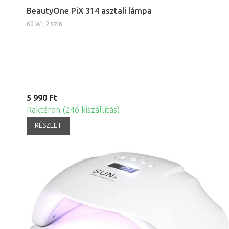
BeautyOne PiX 314 asztali lámpa
60 W | 2 szín
5 990 Ft
Raktáron (24ó kiszállítás)
RÉSZLET