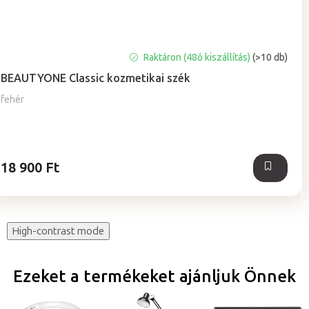
A
Raktáron (48ó kiszállítás)
(>10 db)
termék
BEAUTYONE Classic kozmetikai szék
átlagos
értékelése
fehér
5-
ből
5,0
csillag.
18 900 Ft
High-contrast mode
Ezeket a termékeket ajánljuk Önnek