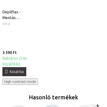
Depilflax -
Mentás
kozmetikai
500 g
paraffin
3 590 Ft
Raktáron (24ó
kiszállítás)
Kosárba
High-contrast mode
Hasonló termékek