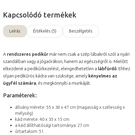
Kapcsolódó termékek
Leírás
Értékelés (5)
Beszélgetés
A
rendszeres pedikűr
már nem csak a szép lábakról szól a nyári
szandálban vagy a jógaórákon, hanem az egészségről is. Mielőtt
elkezdené a pedikűrkezelést, elengedhetetlen a
lábfürdő
. Ehhez
olyan pedikűrös kádra van szüksége, amely
kényelmes az
ügyfél számára
, és megkönnyíti a munkáját.
Paraméterek:
állvány mérete: 55 x 38 x 47 cm (magasság x szélesség x
mélység)
kád mérete: 40 x 35 x 15 cm
a kád állíthatósági tartománya: 27 cm
űrtartalom: 5 l