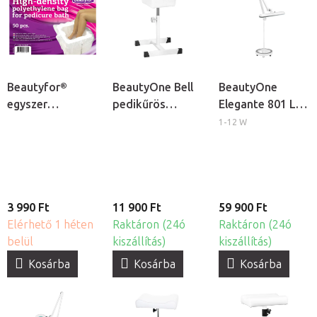
Beautyfor®
BeautyOne Bell
BeautyOne
egyszer
pedikűrös
Elegante 801 LED
használatos
lábtartó
kozmetikai
1-12 W
lábáztató zsák,
lámpa állítható
50db
állvánnyal
3 990 Ft
11 900 Ft
59 900 Ft
Elérhető 1 héten
Raktáron (24ó
Raktáron (24ó
belül
kiszállítás)
kiszállítás)
Kosárba
Kosárba
Kosárba