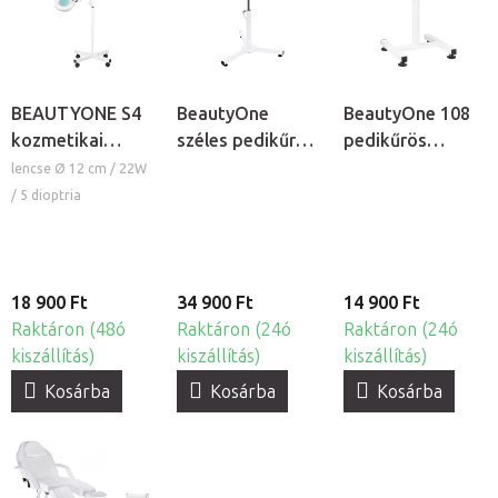
BEAUTYONE S4
BeautyOne
BeautyOne 108
kozmetikai
széles pedikűrös
pedikűrös
lámpa nagyítóval
lábtartó
lábtartó
lencse Ø 12 cm / 22W
és állvánnyal
/ 5 dioptria
18 900 Ft
34 900 Ft
14 900 Ft
Raktáron (48ó
Raktáron (24ó
Raktáron (24ó
kiszállítás)
kiszállítás)
kiszállítás)
Kosárba
Kosárba
Kosárba