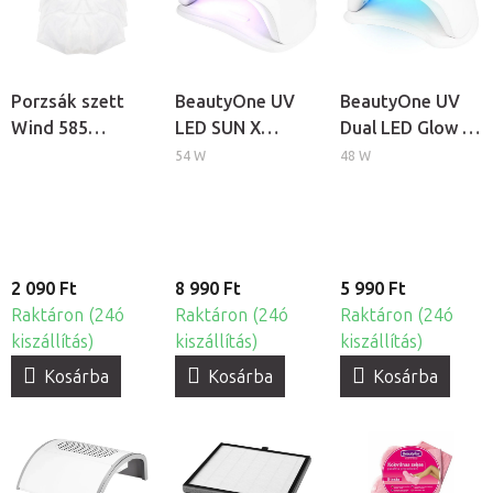
Porzsák szett
BeautyOne UV
BeautyOne UV
Wind 585
LED SUN X
Dual LED Glow 5
műkörmös
professzionális
professzionális
54 W
48 W
porelszívóhoz,
körömlámpa
körömlámpa
5db
2 090 Ft
8 990 Ft
5 990 Ft
Raktáron (24ó
Raktáron (24ó
Raktáron (24ó
kiszállítás)
kiszállítás)
kiszállítás)
Kosárba
Kosárba
Kosárba