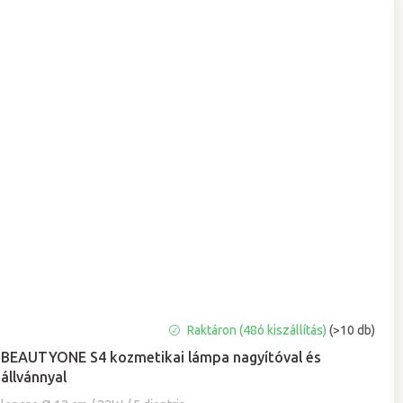
A
Raktáron (48ó kiszállítás)
(>10 db)
termék
BEAUTYONE S4 kozmetikai lámpa nagyítóval és
átlagos
állvánnyal
értékelése
5-