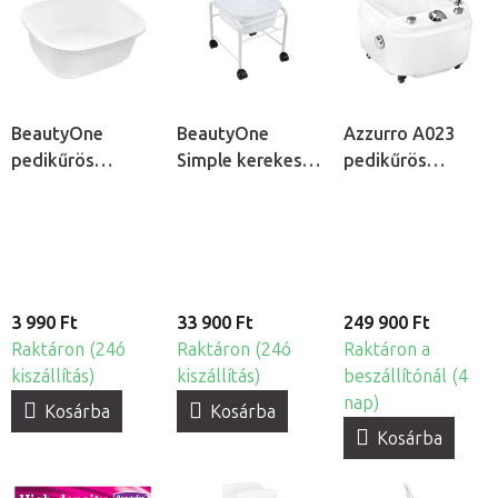
BeautyOne
BeautyOne
Azzurro A023
pedikűrös
Simple kerekes
pedikűrös
lábáztató tál
pedikűrös
lábáztató
lábáztató
hidromasszázzsal
3 990 Ft
33 900 Ft
249 900 Ft
Raktáron (24ó
Raktáron (24ó
Raktáron a
kiszállítás)
kiszállítás)
beszállítónál (4
nap)
Kosárba
Kosárba
Kosárba