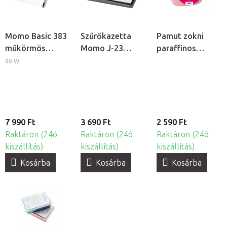
Momo Basic 383
Szűrőkazetta
Pamut zokni
műkörmös
Momo J-23
paraffinos
porelszívó
műkörmös
kezeléshez, 2db
80 W
porelszívóhoz
7 990 Ft
3 690 Ft
2 590 Ft
Raktáron (24ó
Raktáron (24ó
Raktáron (24ó
kiszállítás)
kiszállítás)
kiszállítás)
Kosárba
Kosárba
Kosárba