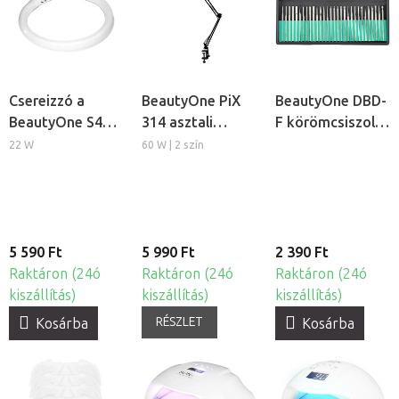
Csereizzó a
BeautyOne PiX
BeautyOne DBD-
BeautyOne S4
314 asztali
F körömcsiszoló
kozmetikai
lámpa
fej készlet, 30db
22 W
60 W | 2 szín
lámpához
5 590 Ft
5 990 Ft
2 390 Ft
Raktáron (24ó
Raktáron (24ó
Raktáron (24ó
kiszállítás)
kiszállítás)
kiszállítás)
RÉSZLET
Kosárba
Kosárba