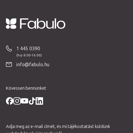
L
á
b
1 445 0390
l
é
info@fabulo.hu
c
Kövessen bennünket
Adja meg az e-mail címét, és mi tájékoztatást küldünk