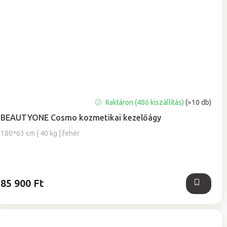
A
Raktáron (48ó kiszállítás)
(>10 db)
termék
BEAUTYONE Cosmo kozmetikai kezelőágy
átlagos
értékelése
180*63 cm | 40 kg | fehér
5-
ből
5,0
csillag.
85 900 Ft