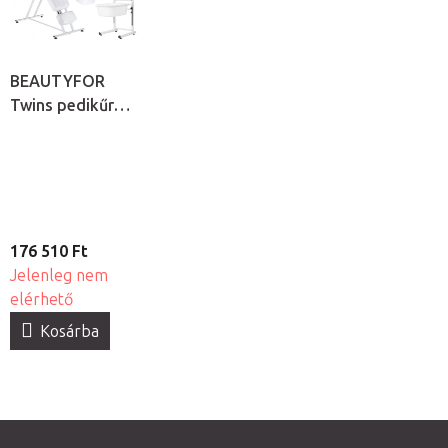
BEAUTYFOR
Twins pedikűrös
kezelőágy +
állítható
magasságú
pedikűrös
lábáztató szett
176 510 Ft
Jelenleg nem
elérhető
Kosárba