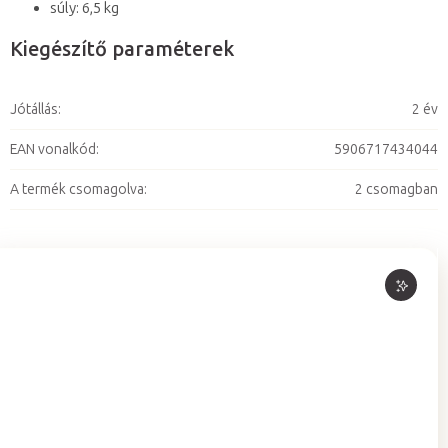
súly: 6,5 kg
Kiegészítő paraméterek
Jótállás
:
2 év
EAN vonalkód
:
5906717434044
A termék csomagolva
:
2 csomagban