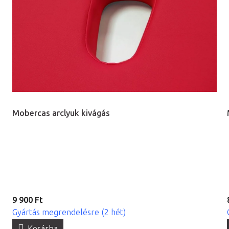
Mobercas arclyuk kivágás
9 900 Ft
Gyártás megrendelésre (2 hét)
Kosárba