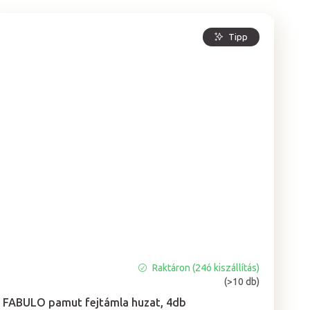
Tipp
Raktáron (24ó kiszállítás)
A
(>10 db)
termék
átlagos
FABULO pamut fejtámla huzat, 4db