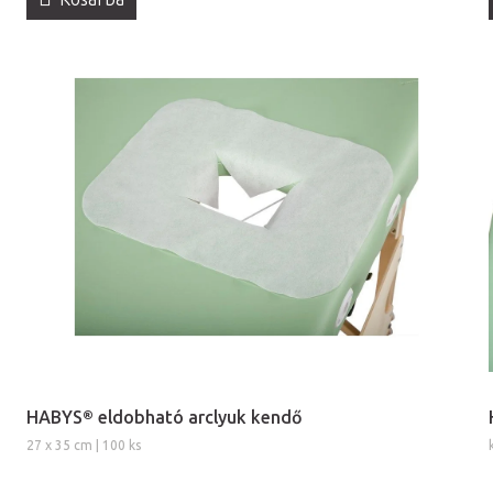
HABYS® eldobható arclyuk kendő
27 x 35 cm | 100 ks