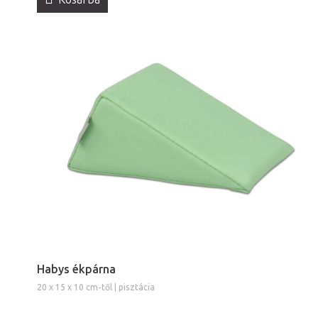
Habys ékpárna
20 x 15 x 10 cm-től | pisztácia