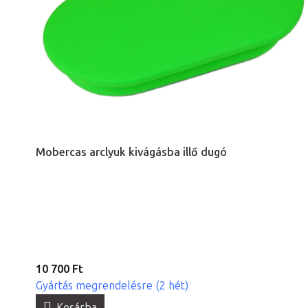
Mobercas arclyuk kivágásba illő dugó
10 700 Ft
Gyártás megrendelésre (2 hét)
Kosárba