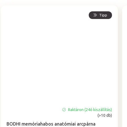
Tipp
Raktáron (24ó kiszállítás)
A
(>10 db)
termék
átlagos
BODHI memóriahabos anatómiai arcpárna