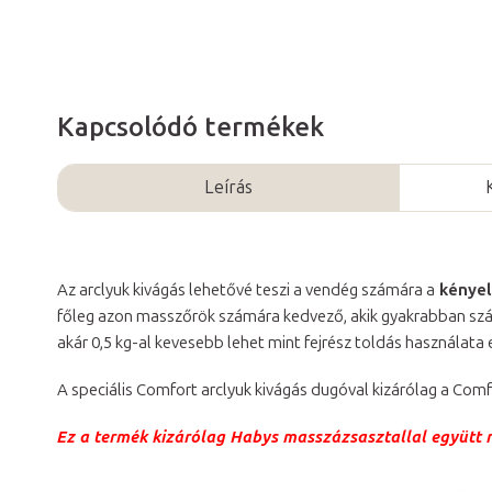
Kapcsolódó termékek
Leírás
Az arclyuk kivágás lehetővé teszi a vendég számára a
kényel
főleg azon masszőrök számára kedvező, akik gyakrabban szállí
akár 0,5 kg-al kevesebb lehet mint fejrész toldás használat
A speciális Comfort arclyuk kivágás dugóval kizárólag a Comf
Ez a termék kizárólag Habys masszázsasztallal együtt 