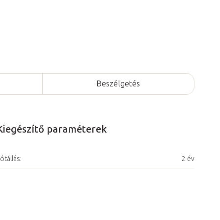
Beszélgetés
Kiegészítő paraméterek
ótállás
:
2 év