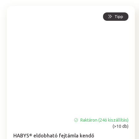
Tipp
Raktáron (24ó kiszállítás)
A
(>10 db)
termék
átlagos
HABYS® eldobható fejtámla kendő