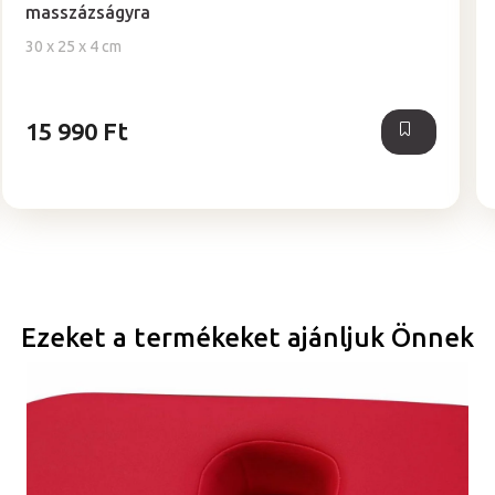
értékelése
masszázságyra
5-
30 x 25 x 4 cm
ből
5,0
csillag.
15 990 Ft
Ezeket a termékeket ajánljuk Önnek