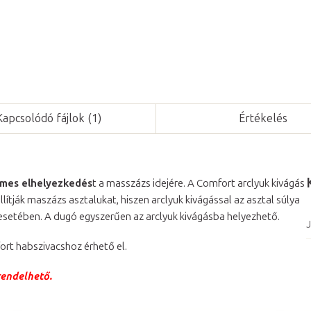
Kapcsolódó fájlok (1)
Értékelés
mes elhelyezkedés
t a masszázs idejére. A Comfort arclyuk kivágás
tják maszázs asztalukat, hiszen arclyuk kivágással az asztal súlya
a esetében. A dugó egyszerűen az arclyuk kivágásba helyezhető.
J
ort habszivacshoz érhető el.
rendelhető.