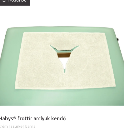
Habys® frottír arclyuk kendő
krém | szürke | barna