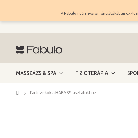
Ugrás
a
A Fabulo nyári nyereményjátékában exkluzí
fő
tartalomhoz
MASSZÁZS & SPA
FIZIOTERÁPIA
SPO
Kezdőlap
Tartozékok a HABYS® asztalokhoz