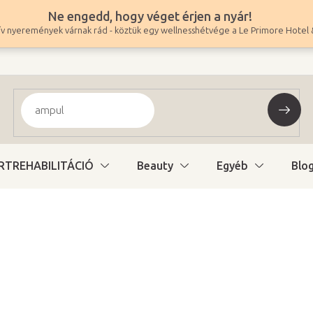
Ne engedd, hogy véget érjen a nyár!
v nyeremények várnak rád - köztük egy wellnesshétvége a Le Primore Hotel 
RTREHABILITÁCIÓ
Beauty
Egyéb
Blo
100 200 Ft
78 898 Ft ÁFA nélkül
Egységár:
Kiárusítva