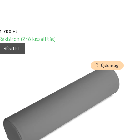
4 700 Ft
Raktáron (24ó kiszállítás)
RÉSZLET
Újdonság