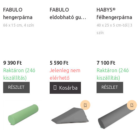
FABULO
FABULO
HABYS®
hengerpárna
eldobható gumis
félhengerpárna
fejtámla huzat,
66 x 15 cm, 4 szín
40 x 25 x 5 cm-től | 3
50db
szín
9 390 Ft
5 590 Ft
7 100 Ft
Raktáron (24ó
Jelenleg nem
Raktáron (24ó
kiszállítás)
elérhető
kiszállítás)
RÉSZLET
RÉSZLET
Kosárba