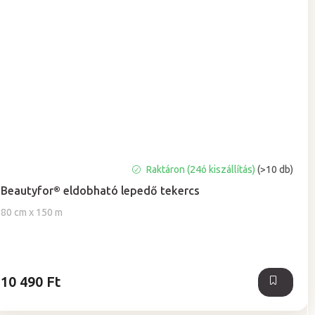
A
Raktáron (24ó kiszállítás)
(>10 db)
termék
Beautyfor® eldobható lepedő tekercs
átlagos
értékelése
80 cm x 150 m
5-
ből
5,0
csillag.
10 490 Ft