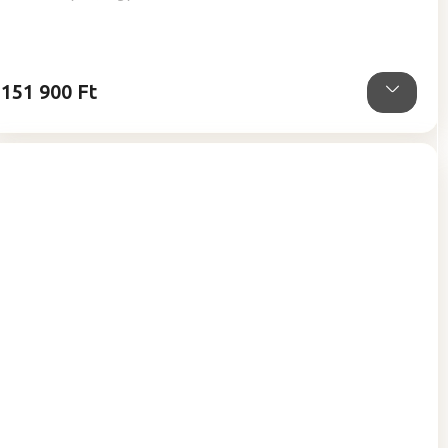
5-
ből
5,0
csillag.
151 900 Ft