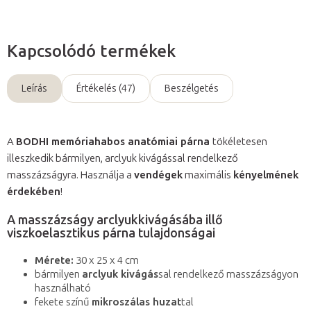
Kapcsolódó termékek
Leírás
Értékelés (47)
Beszélgetés
A
BODHI memóriahabos anatómiai párna
tökéletesen
illeszkedik bármilyen, arclyuk kivágással rendelkező
masszázságyra. Használja a
vendégek
maximális
kényelmének
érdekében
!
A masszázságy arclyukkivágásába illő
viszkoelasztikus párna tulajdonságai
Mérete:
30 x 25 x 4 cm
bármilyen
arclyuk kivágás
sal rendelkező masszázságyon
használható
fekete színű
mikroszálas huzat
tal