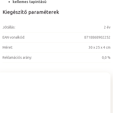
kellemes tapintású
Kiegészítő paraméterek
Jótállás
:
2 év
EAN vonalkód
:
8718868902252
Méret
:
30 x 25 x 4 cm
Reklamációs arány
:
0,0 %