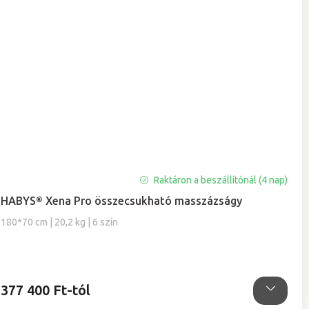
A
Raktáron a beszállítónál (4 nap)
termék
HABYS® Xena Pro összecsukható masszázságy
átlagos
értékelése
180*70 cm | 20,2 kg | 6 szín
5-
ből
5,0
csillag.
377 400 Ft-tól