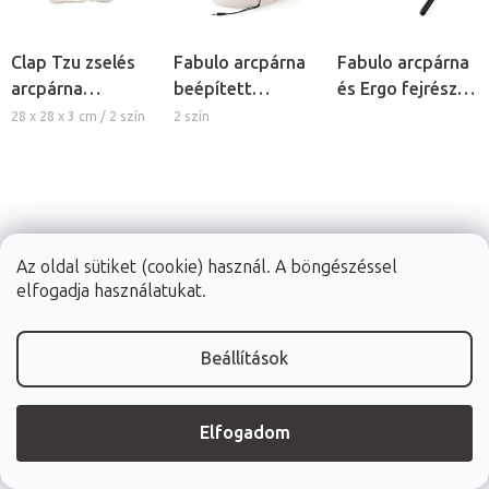
Clap Tzu zselés
Fabulo arcpárna
Fabulo arcpárna
arcpárna
beépített
és Ergo fejrész
masszázságyra
hangszóróval
keret
28 x 28 x 3 cm / 2 szín
2 szín
masszázságyhoz
- fekete
16 490 Ft
16 970 Ft
18 640 Ft
Az oldal sütiket (cookie) használ. A böngészéssel
Raktáron (24ó
Raktáron (24ó
Jelenleg nem
elfogadja használatukat.
kiszállítás)
kiszállítás)
elérhető
RÉSZLET
Kosárba
Kosárba
Beállítások
Elfogadom