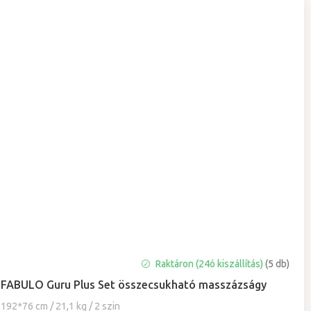
A
Raktáron (24ó kiszállítás)
(5 db)
termék
FABULO Guru Plus Set összecsukható masszázságy
átlagos
értékelése
192*76 cm / 21,1 kg / 2 szin