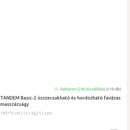
A
Raktáron (24ó kiszállítás)
(>10 db)
termék
TANDEM Basic-2 összecsukható és hordozható favázas
átlagos
masszázságy
értékelése
5-
195*70 cm | 13,1 kg | 13 szín
ből
5,0
csillag.