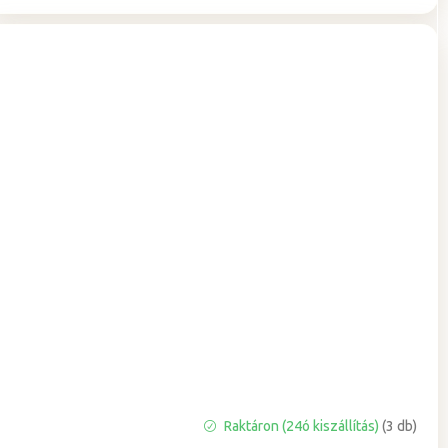
A
Raktáron (24ó kiszállítás)
(3 db)
termék