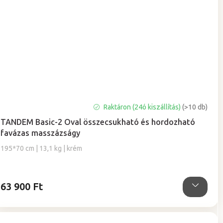
A
Raktáron (24ó kiszállítás)
(>10 db)
termék
TANDEM Basic-2 Oval összecsukható és hordozható
átlagos
favázas masszázságy
értékelése
5-
195*70 cm | 13,1 kg | krém
ből
4,9
csillag.
63 900 Ft