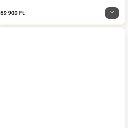
5,0
csillag.
69 900 Ft