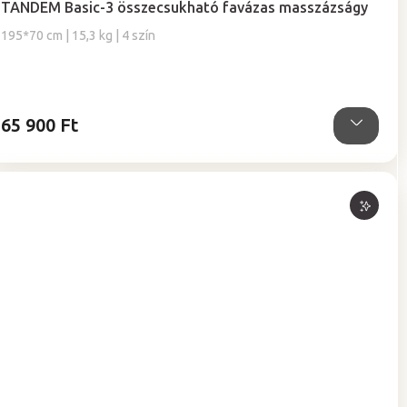
TANDEM Basic-3 összecsukható favázas masszázságy
átlagos
értékelése
195*70 cm | 15,3 kg | 4 szín
5-
ből
5,0
csillag.
65 900 Ft