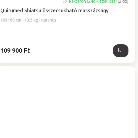
Raktáron (24ó kiszállítás)
(2 db)
Quirumed Shiatsu összecsukható masszázságy
186*60 cm | 13,5 kg | narancs
109 900 Ft