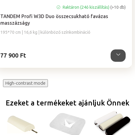
A
Raktáron (24ó kiszállítás)
(>10 db)
termék
TANDEM Profi W3D Duo összecsukható favázas
átlagos
masszázságy
értékelése
5-
195*70 cm | 16,6 kg | különböző színkombináció
ből
5,0
csillag.
77 900 Ft
High-contrast mode
Ezeket a termékeket ajánljuk Önnek