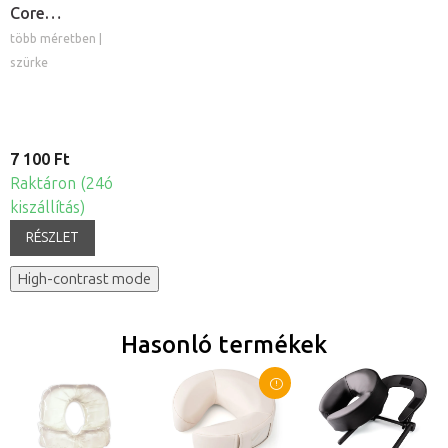
Core
félhengerpárna
több méretben |
szürke
7 100 Ft
Raktáron (24ó
kiszállítás)
RÉSZLET
High-contrast mode
Hasonló termékek