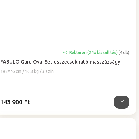
A
Raktáron (24ó kiszállítás)
(4 db)
termék
FABULO Guru Oval Set összecsukható masszázságy
átlagos
értékelése
192*76 cm / 16,3 kg / 3 szín
5-
ből
4,9
csillag.
143 900 Ft