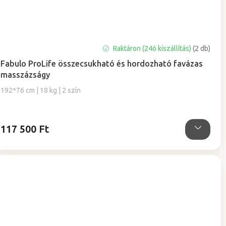
A
Raktáron (24ó kiszállítás)
(2 db)
termék
Fabulo ProLife összecsukható és hordozható favázas
átlagos
masszázságy
értékelése
5-
192*76 cm | 18 kg | 2 szín
ből
5,0
csillag.
117 500 Ft