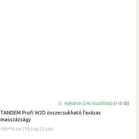
A
Raktáron (24ó kiszállítás)
(>10 db)
termék
TANDEM Profi W2D összecsukható favázas
átlagos
masszázságy
értékelése
5-
195*70 cm | 15,5 kg | 3 szín
ből