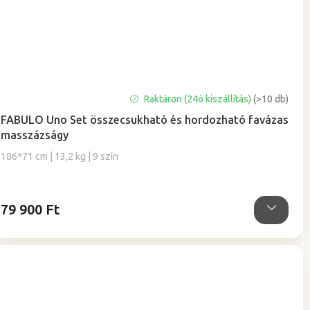
A
Raktáron (24ó kiszállítás)
(>10 db)
termék
FABULO Uno Set összecsukható és hordozható favázas
átlagos
masszázságy
értékelése
5-
186*71 cm | 13,2 kg | 9 szín
ből
4,9
csillag.
79 900 Ft