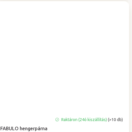
A
Raktáron (24ó kiszállítás)
(>10 db)
termék
FABULO hengerpárna
átlagos