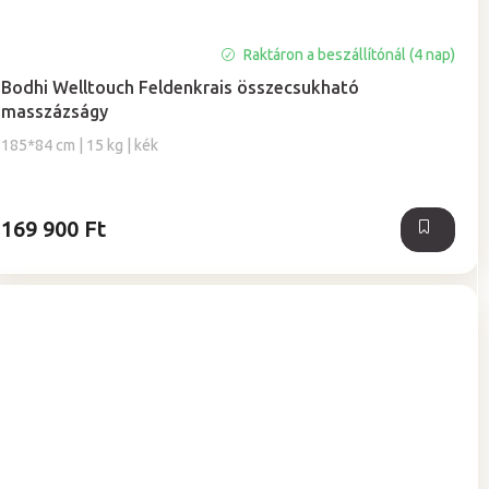
A
Raktáron a beszállítónál (4 nap)
termék
Bodhi Welltouch Feldenkrais összecsukható
átlagos
masszázságy
értékelése
5-
185*84 cm | 15 kg | kék
ből
5,0
csillag.
169 900 Ft