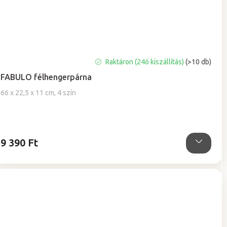
A
Raktáron (24ó kiszállítás)
(>10 db)
termék
FABULO félhengerpárna
átlagos
értékelése
66 x 22,5 x 11 cm, 4 szín
5-
ből
5,0
csillag.
9 390 Ft