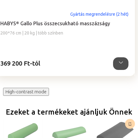
A
Gyártás megrendelésre (2 hét)
termék
HABYS® Gallo Plus összecsukható masszázságy
átlagos
értékelése
200*76 cm | 20 kg | több színben
5-
ből
5,0
csillag.
369 200 Ft-tól
High-contrast mode
Ezeket a termékeket ajánljuk Önnek