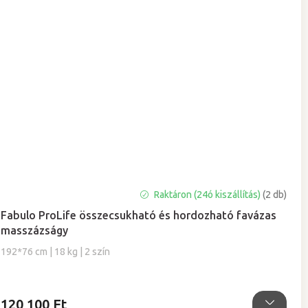
A
Raktáron (24ó kiszállítás)
(2 db)
termék
Fabulo ProLife összecsukható és hordozható favázas
átlagos
masszázságy
értékelése
5-
192*76 cm | 18 kg | 2 szín
ből
5,0
csillag.
120 100 Ft