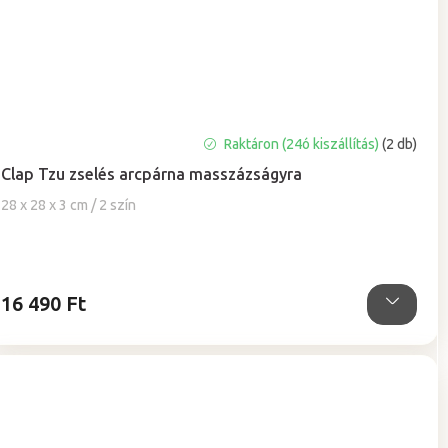
A
Raktáron (24ó kiszállítás)
(2 db)
termék
Clap Tzu zselés arcpárna masszázságyra
átlagos
értékelése
28 x 28 x 3 cm / 2 szín
5-
ből
4,9
csillag.
16 490 Ft