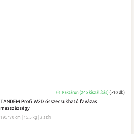
A
Raktáron (24ó kiszállítás)
(>10 db)
termék
TANDEM Profi W2D összecsukható favázas
átlagos
masszázságy
értékelése
5-
195*70 cm | 15,5 kg | 3 szín
ből
5,0