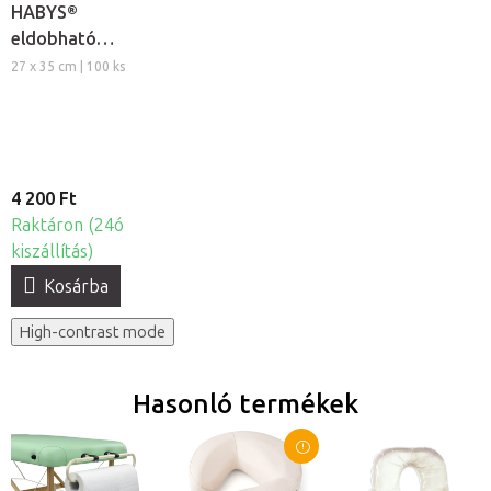
HABYS®
eldobható
arclyuk kendő
27 x 35 cm | 100 ks
4 200 Ft
Raktáron (24ó
kiszállítás)
Kosárba
High-contrast mode
Hasonló termékek