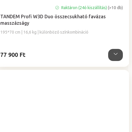
A
Raktáron (24ó kiszállítás)
(>10 db)
termék
TANDEM Profi W3D Duo összecsukható favázas
átlagos
masszázságy
értékelése
5-
195*70 cm | 16,6 kg | különböző színkombináció
ből
5,0
csillag.
77 900 Ft