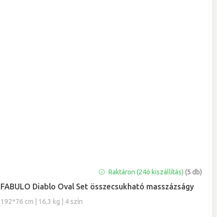
A
Raktáron (24ó kiszállítás)
(5 db)
termék
FABULO Diablo Oval Set összecsukható masszázságy
átlagos
értékelése
192*76 cm | 16,3 kg | 4 szín
5-