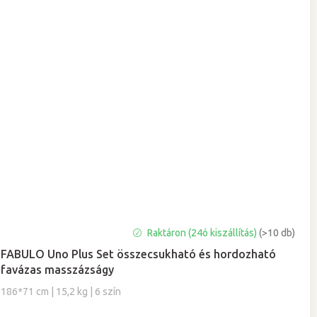
A
Raktáron (24ó kiszállítás)
(>10 db)
termék
FABULO Uno Plus Set összecsukható és hordozható
átlagos
favázas masszázságy
értékelése
5-
186*71 cm | 15,2 kg | 6 szín
ből