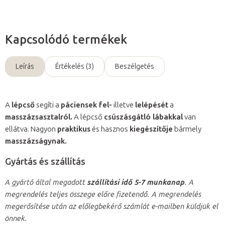
Kapcsolódó termékek
Leírás
Értékelés (3)
Beszélgetés
A
lépcső
segíti a
páciensek fel-
illetve
lelépését
a
masszázsasztalról.
A lépcső
csúszásgátló lábakkal
van
ellátva. Nagyon
praktikus
és hasznos
kiegészítője
bármely
masszázságynak.
Gyártás és szállítás
A gyártó által megadott
szállítási idő 5-7 munkanap
. A
megrendelés teljes összege előre fizetendő. A megrendelés
megerősítése után az előlegbekérő számlát e-mailben küldjük el
önnek.