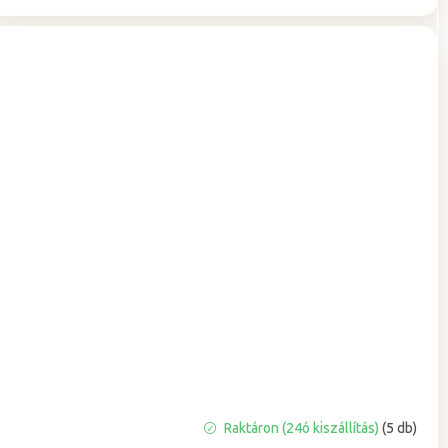
A
Raktáron (24ó kiszállítás)
(5 db)
termék