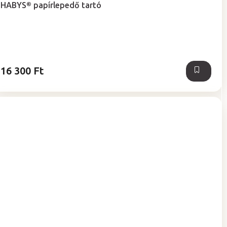
HABYS® papírlepedő tartó
átlagos
értékelése
5-
ből
5,0
csillag.
16 300 Ft