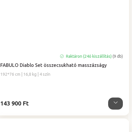
A
Raktáron (24ó kiszállítás)
(9 db)
termék
FABULO Diablo Set összecsukható masszázságy
átlagos
értékelése
192*76 cm | 16,8 kg | 4 szín
5-
ből
5,0
csillag.
143 900 Ft