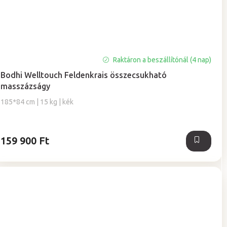
A
Raktáron a beszállítónál (4 nap)
termék
Bodhi Welltouch Feldenkrais összecsukható
átlagos
masszázságy
értékelése
5-
185*84 cm | 15 kg | kék
ből
5,0
csillag.
159 900 Ft