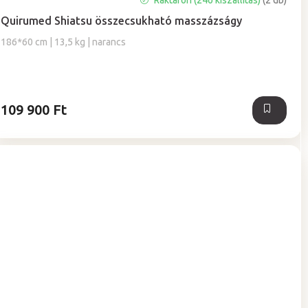
Raktáron (24ó kiszállítás)
(2 db)
Quirumed Shiatsu összecsukható masszázságy
186*60 cm | 13,5 kg | narancs
109 900 Ft