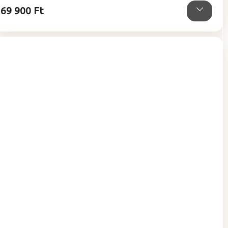
csillag.
69 900 Ft