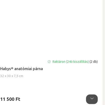
A
Raktáron (24ó kiszállítás)
(2 db)
termék
Habys® anatómiai párna
átlagos
értékelése
32 x 30 x 7,5 cm
5-
ből
5,0
csillag.
11 500 Ft