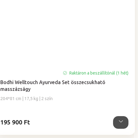
Raktáron a beszállítónál (1 hét)
Bodhi Welltouch Ayurveda Set összecsukható
masszázságy
204*81 cm | 17,5 kg | 2 szín
195 900 Ft