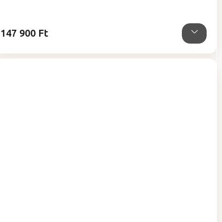
ből
5,0
csillag.
147 900 Ft