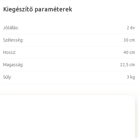
Kiegészítő paraméterek
Jótállás
:
2 év
Szélesség
:
30 cm
Hossz
:
40 cm
Magasság
:
22,5 cm
Súly
:
3 kg