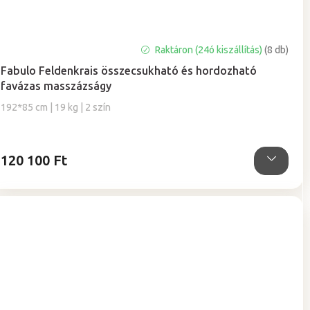
Raktáron (24ó kiszállítás)
(8 db)
Fabulo Feldenkrais összecsukható és hordozható
favázas masszázságy
192*85 cm | 19 kg | 2 szín
120 100 Ft