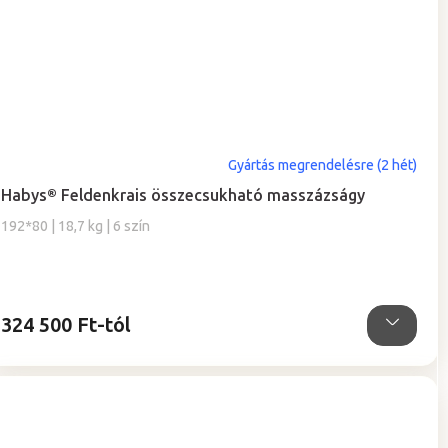
A
Gyártás megrendelésre (2 hét)
termék
Habys® Feldenkrais összecsukható masszázságy
átlagos
értékelése
192*80 | 18,7 kg | 6 szín
5-
ből
5,0
csillag.
324 500 Ft-tól