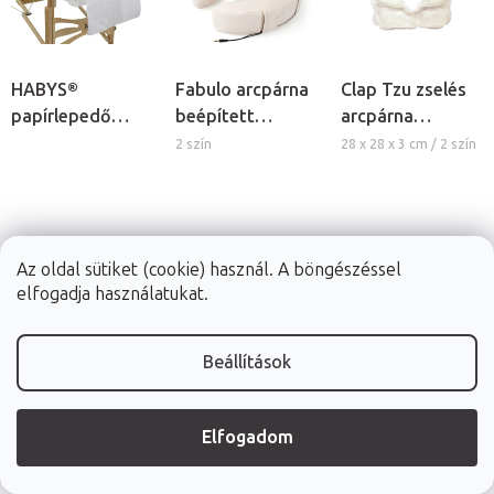
HABYS®
Fabulo arcpárna
Clap Tzu zselés
papírlepedő
beépített
arcpárna
tartó
hangszóróval
masszázságyra
2 szín
28 x 28 x 3 cm / 2 szín
Az oldal sütiket (cookie) használ. A böngészéssel
16 300 Ft
16 970 Ft
16 490 Ft
elfogadja használatukat.
Raktáron (24ó
Raktáron (24ó
Raktáron (24ó
kiszállítás)
kiszállítás)
kiszállítás)
Beállítások
RÉSZLET
Kosárba
Kosárba
Elfogadom