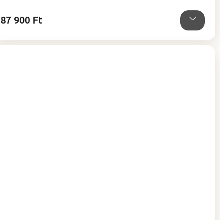
5,0
csillag.
87 900 Ft