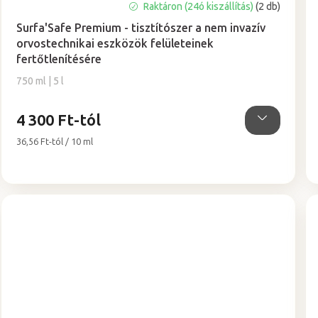
A
Raktáron (24ó kiszállítás)
(2 db)
termék
Surfa'Safe Premium - tisztítószer a nem invazív
átlagos
orvostechnikai eszközök felületeinek
értékelése
fertőtlenítésére
5-
ből
750 ml | 5 l
5,0
csillag.
4 300 Ft-tól
Egységár:
36,56 Ft-tól / 10 ml