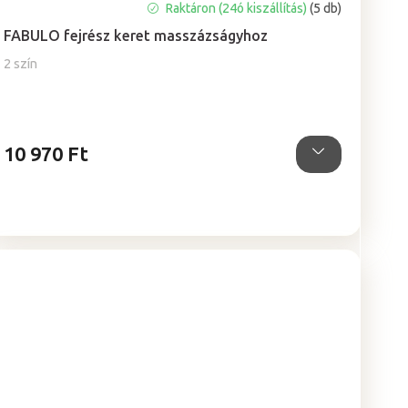
Raktáron (24ó kiszállítás)
(5 db)
FABULO fejrész keret masszázságyhoz
2 szín
10 970 Ft