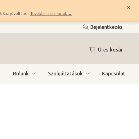
& Spa jóvoltából.
További információk →
Bejelentkezés
KOSÁR
Üres kosár
g
Rólunk
Szolgáltatások
Kapcsolat
ítás)
(9 db)