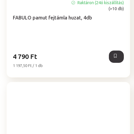
Raktáron (24ó kiszállítás)
A
(>10 db)
termék
átlagos
FABULO pamut fejtámla huzat, 4db
értékelése
5-
ből
4,9
csillag.
4 790 Ft
Egységár:
1 197,50 Ft / 1 db