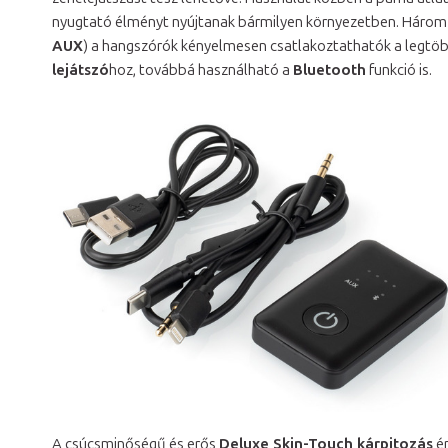
nyugtató élményt nyújtanak bármilyen környezetben. Három
AUX
) a hangszórók kényelmesen csatlakoztathatók a legtö
lejátszó
hoz, továbbá használható a
Bluetooth
funkció is.
A csúcsminőségű és erős
Deluxe Skin-Touch kárpitozás
ér