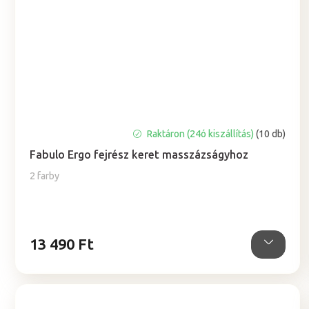
A
Raktáron (24ó kiszállítás)
(10 db)
termék
Fabulo Ergo fejrész keret masszázságyhoz
átlagos
értékelése
2 farby
5-
ből
0,0
csillag.
13 490 Ft