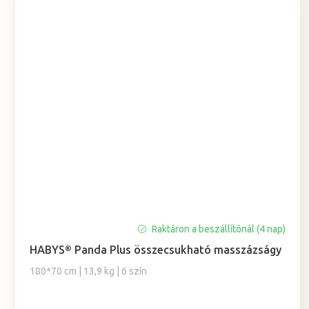
A
Raktáron a beszállítónál (4 nap)
termék
HABYS® Panda Plus összecsukható masszázságy
átlagos
értékelése
180*70 cm | 13,9 kg | 6 szín
5-
ből