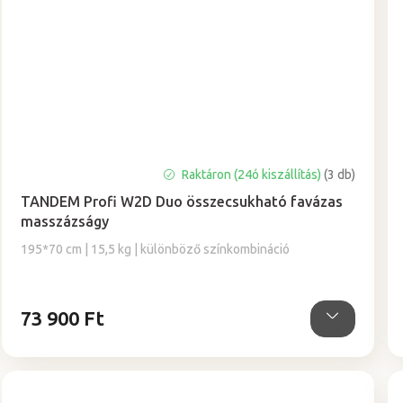
A
Raktáron (24ó kiszállítás)
(3 db)
termék
TANDEM Profi W2D Duo összecsukható favázas
átlagos
masszázságy
értékelése
5-
195*70 cm | 15,5 kg | különböző színkombináció
ből
5,0
csillag.
73 900 Ft