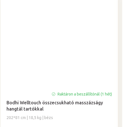
Raktáron a beszállítónál (1 hét)
Bodhi Welltouch összecsukható masszázságy
hangtál tartókkal
202*81 cm | 18,5 kg | bézs