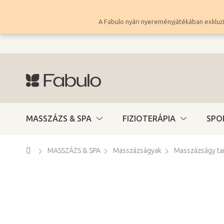
Ugrás
a
A Fabulo nyári nyereményjátékában exkluzí
fő
tartalomhoz
MASSZÁZS & SPA
FIZIOTERÁPIA
SPO
Kezdőlap
MASSZÁZS & SPA
Masszázságyak
Masszázságy ta