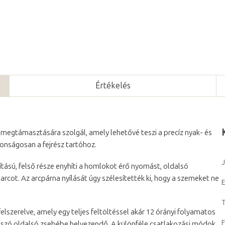
Értékelés
megtámasztására szolgál, amely lehetővé teszi a precíz nyak- és
onságosan a fejrész tartóhoz.
J
ítású, felső része enyhíti a homlokot érő nyomást, oldalsó
ot. Az arcpárna nyílását úgy szélesítették ki, hogy a szemeket ne
E
T
elszerelve, amely egy teljes feltöltéssel akár 12 órányi folyamatos
F
átszó oldalsó zsebébe helyezendő. A különféle csatlakozási módok