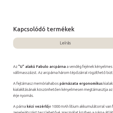
Kapcsolódó termékek
Leírás
Az
"U" alakú Fabulo arcpárna
a vendég fejének kényelmes 
vállmasszázst. Az arcpárna három tépőzárral rögzíthető bizt
A fejtámasz memóriahabos
párnázata ergonomikus
kialak
kialakításának köszönhetően kényelmesen megtámasztja az arc
érje nyomás.
A párna
kézi vezérlő
je 1000 mAh lítium akkumulátorral van f
zenelejátszást tesz lehetővé. Használat közben a párna átl