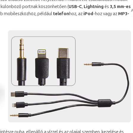
 különböző portnak köszönhetően (
USB-C
,
Lightning
és
3,5 mm-es
A
bb mobileszközhöz, például
telefon
hoz, az
iPod
-hoz vagy az
MP3-
intésre puha, ellenálló a vízzel és az olajjal szemben, kezelése és