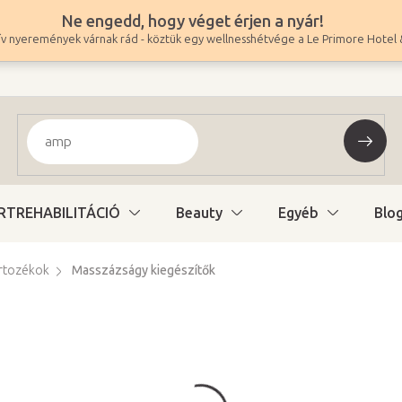
Ne engedd, hogy véget érjen a nyár!
v nyeremények várnak rád - köztük egy wellnesshétvége a Le Primore Hotel 
RTREHABILITÁCIÓ
Beauty
Egyéb
Blo
rtozékok
Masszázságy kiegészítők
31 970 Ft
–46 %
16 970 Ft
13 362 Ft ÁFA nélkül
Egységár:
Raktáron (24ó kiszáll