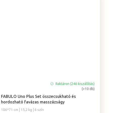
Raktáron (24ó kiszállítás)
A
(>10 db)
termék
átlagos
FABULO Uno Plus Set összecsukható és
értékelése
hordozható favázas masszázságy
5-
186*71 cm | 15,2 kg | 6 szín
ből