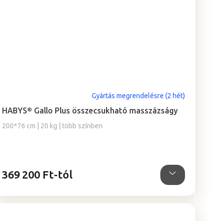
A
Gyártás megrendelésre (2 hét)
termék
HABYS® Gallo Plus összecsukható masszázságy
átlagos
értékelése
200*76 cm | 20 kg | több színben
5-
ből
5,0
csillag.
369 200 Ft-tól