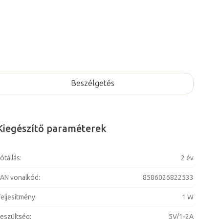
Beszélgetés
Kiegészítő paraméterek
ótállás
:
2 év
AN vonalkód
:
8586026822533
eljesítmény
:
1 W
eszültség
:
5V/1-2A