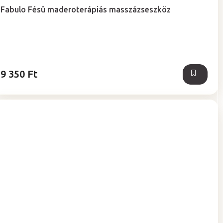
Fabulo Fésû maderoterápiás masszázseszköz
9 350 Ft