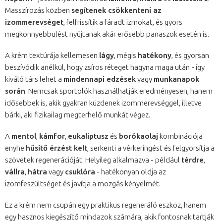
Masszírozás közben
segítenek csökkenteni az
izommerevséget
, felfrissítik a fáradt izmokat, és gyors
megkönnyebbülést nyújtanak akár erősebb panaszok esetén is.
A krém textúrája kellemesen
lágy
, mégis
hatékony
, és gyorsan
beszívódik anélkül, hogy zsíros réteget hagyna maga után - így
kiváló társ lehet a
mindennapi edzések
vagy
munkanapok
során
. Nemcsak sportolók használhatják eredményesen, hanem
idősebbek is, akik gyakran küzdenek izommerevséggel, illetve
bárki, aki fizikailag megterhelő munkát végez.
A
mentol
,
kámfor
,
eukaliptusz
és
borókaolaj
kombinációja
enyhe
hűsítő érzést kelt
, serkenti a vérkeringést és felgyorsítja a
szövetek regenerációját. Helyileg alkalmazva - például
térdre
,
vállra
,
hátra
vagy
csuklóra
- hatékonyan oldja az
izomfeszültséget és javítja a mozgás kényelmét.
Ez a krém nem csupán egy praktikus regeneráló eszköz, hanem
egy hasznos kiegészítő mindazok számára, akik fontosnak tartják