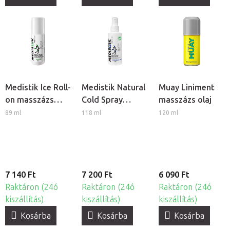
Medistik Ice Roll-
Medistik Natural
Muay Liniment
on masszázs
Cold Spray
masszázs olaj
készítmény
masszázs
89 ml
118 ml
120 ml
készítmény
7 140 Ft
7 200 Ft
6 090 Ft
Raktáron (24ó
Raktáron (24ó
Raktáron (24ó
kiszállítás)
kiszállítás)
kiszállítás)
Kosárba
Kosárba
Kosárba