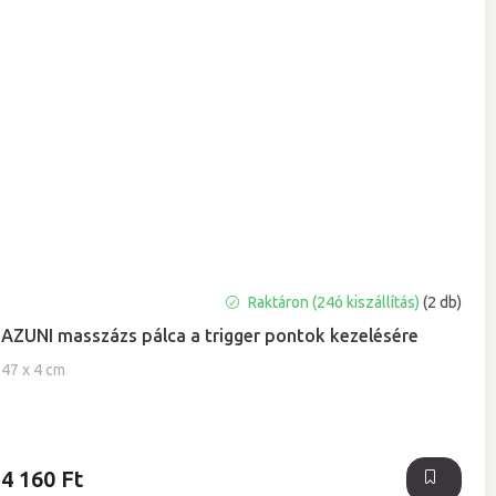
A
Raktáron (24ó kiszállítás)
(2 db)
termék
AZUNI masszázs pálca a trigger pontok kezelésére
átlagos
értékelése
47 x 4 cm
5-
ből
5,0
csillag.
4 160 Ft