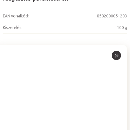
EAN vonalkód
:
8582000051203
Kiszerelés
:
100 g