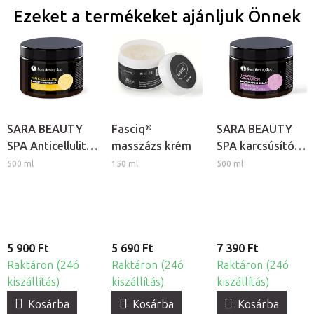
Ezeket a termékeket ajánljuk Önnek
SARA BEAUTY
Fasciq®
SARA BEAUTY
SPA Anticellulite
masszázs krém
SPA karcsúsító
krém
masszázs krém -
500 ml
150 ml
500 ml
Thermo Fahéj
5 900 Ft
5 690 Ft
7 390 Ft
Raktáron (24ó
Raktáron (24ó
Raktáron (24ó
kiszállítás)
kiszállítás)
kiszállítás)
Kosárba
Kosárba
Kosárba