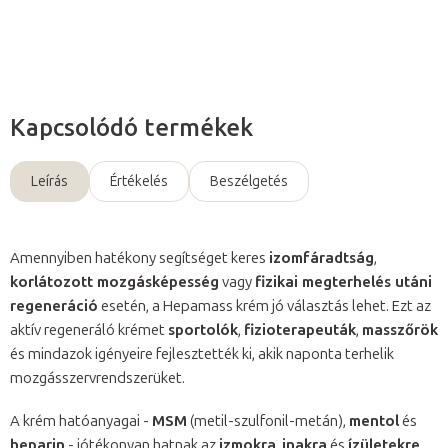
Kérdés
Kapcsolódó termékek
Leírás
Értékelés
Beszélgetés
Amennyiben hatékony segítséget keres
izomfáradtság
,
korlátozott mozgásképesség
vagy
fizikai megterhelés utáni
regeneráció
esetén, a Hepamass krém jó választás lehet. Ezt az
aktív regeneráló krémet
sportolók
,
fizioterapeuták
,
masszőrök
és mindazok igényeire fejlesztették ki, akik naponta terhelik
mozgásszervrendszerüket.
A krém hatóanyagai -
MSM
(metil-szulfonil-metán),
mentol
és
heparin
- jótékonyan hatnak az
izmokra
,
inakra
és
ízületekre
.