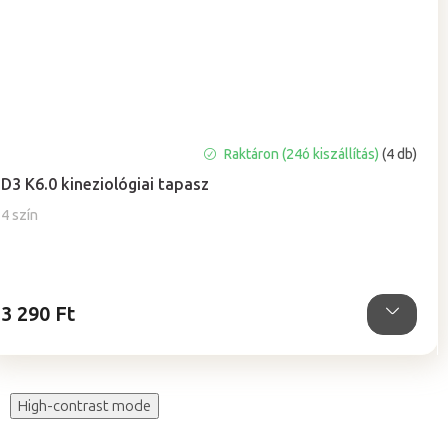
A
Raktáron (24ó kiszállítás)
(4 db)
termék
D3 K6.0 kineziológiai tapasz
átlagos
értékelése
4 szín
5-
ből
0,0
csillag.
3 290 Ft
High-contrast mode