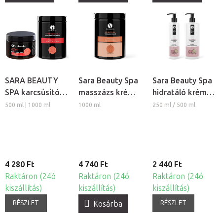
SARA BEAUTY
Sara Beauty Spa
Sara Beauty Spa
SPA karcsúsító
masszázs krém -
hidratáló krém -
masszázs krém -
Spiritual
Macaron
500 ml | 1000 ml
1000 ml
250 ml / 500 ml
Thermo Chili
4 280 Ft
4 740 Ft
2 440 Ft
Raktáron (24ó
Raktáron (24ó
Raktáron (24ó
kiszállítás)
kiszállítás)
kiszállítás)
RÉSZLET
RÉSZLET
Kosárba