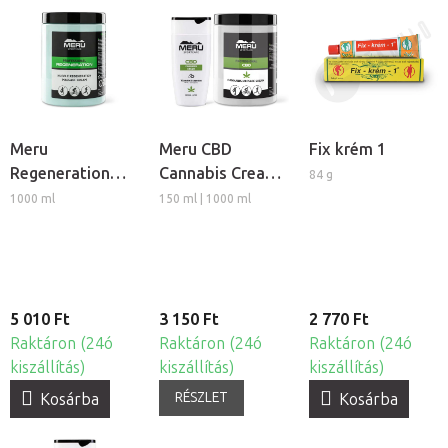
Meru
Meru CBD
Fix krém 1
Regeneration
Cannabis Cream
84 g
izomlazító
regeneráló
1000 ml
150 ml | 1000 ml
regeneráló
masszázs krém
masszázs krém
5 010 Ft
3 150 Ft
2 770 Ft
Raktáron (24ó
Raktáron (24ó
Raktáron (24ó
kiszállítás)
kiszállítás)
kiszállítás)
RÉSZLET
Kosárba
Kosárba