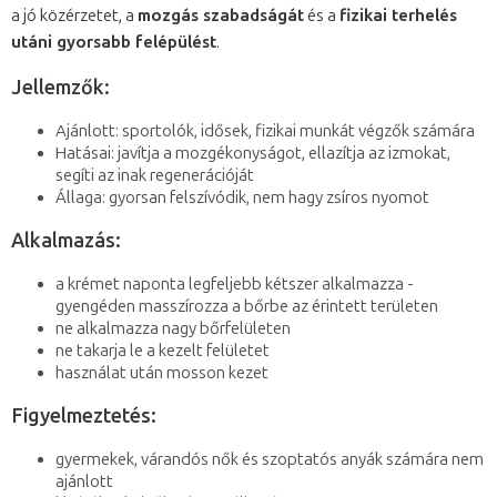
a jó közérzetet, a
mozgás szabadságát
és a
fizikai terhelés
utáni gyorsabb felépülést
.
Jellemzők:
Ajánlott: sportolók, idősek, fizikai munkát végzők számára
Hatásai: javítja a mozgékonyságot, ellazítja az izmokat,
segíti az inak regenerációját
Állaga: gyorsan felszívódik, nem hagy zsíros nyomot
Alkalmazás:
a krémet naponta legfeljebb kétszer alkalmazza -
gyengéden masszírozza a bőrbe az érintett területen
ne alkalmazza nagy bőrfelületen
ne takarja le a kezelt felületet
használat után mosson kezet
Figyelmeztetés:
gyermekek, várandós nők és szoptatós anyák számára nem
ajánlott