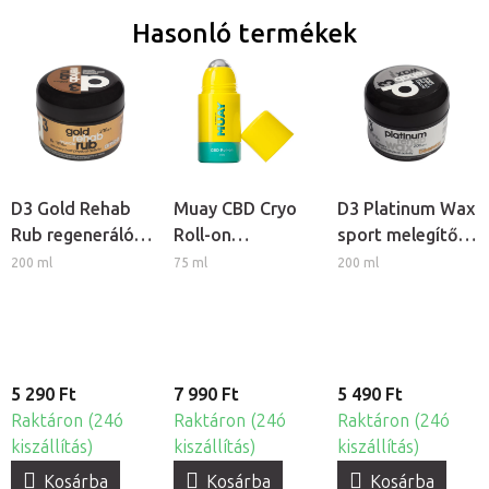
Hasonló termékek
D3 Gold Rehab
Muay CBD Cryo
D3 Platinum Wax
Rub regeneráló
Roll-on
sport melegítő
krém
regeneráló gél
viasz
200 ml
75 ml
200 ml
fém golyóval
5 290 Ft
7 990 Ft
5 490 Ft
Raktáron (24ó
Raktáron (24ó
Raktáron (24ó
kiszállítás)
kiszállítás)
kiszállítás)
Kosárba
Kosárba
Kosárba