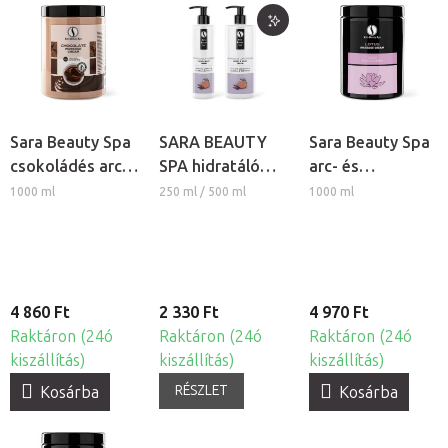
Sara Beauty Spa
SARA BEAUTY
Sara Beauty Spa
csokoládés arc-
SPA hidratáló
arc- és
és testmasszázs
krém - Mangó-
testmasszázs
1000 ml
250 ml / 500 ml
1000 ml
krém
Levendula
krém - Lótusz
4 860 Ft
2 330 Ft
4 970 Ft
Raktáron (24ó
Raktáron (24ó
Raktáron (24ó
kiszállítás)
kiszállítás)
kiszállítás)
RÉSZLET
Kosárba
Kosárba