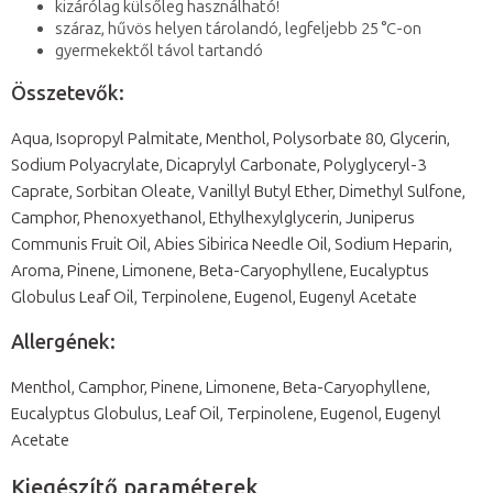
kizárólag külsőleg használható!
száraz, hűvös helyen tárolandó, legfeljebb 25 °C-on
gyermekektől távol tartandó
Összetevők:
Aqua, Isopropyl Palmitate, Menthol, Polysorbate 80, Glycerin,
Sodium Polyacrylate, Dicaprylyl Carbonate, Polyglyceryl-3
Caprate, Sorbitan Oleate, Vanillyl Butyl Ether, Dimethyl Sulfone,
Camphor, Phenoxyethanol, Ethylhexylglycerin, Juniperus
Communis Fruit Oil, Abies Sibirica Needle Oil, Sodium Heparin,
Aroma, Pinene, Limonene, Beta-Caryophyllene, Eucalyptus
Globulus Leaf Oil, Terpinolene, Eugenol, Eugenyl Acetate
Allergének:
Menthol, Camphor, Pinene, Limonene, Beta-Caryophyllene,
Eucalyptus Globulus, Leaf Oil, Terpinolene, Eugenol, Eugenyl
Acetate
Kiegészítő paraméterek