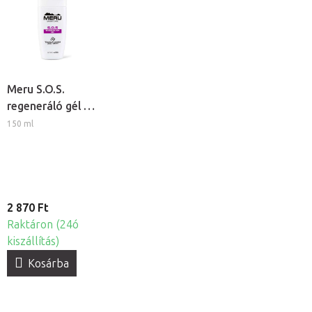
Meru S.O.S.
regeneráló gél -
Árnika és Fekete
150 ml
nadálytő
2 870 Ft
Raktáron (24ó
kiszállítás)
Kosárba