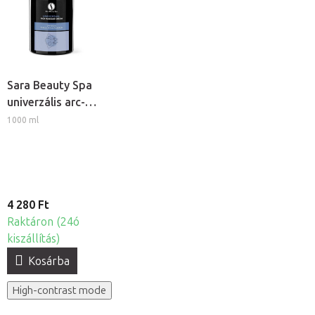
Sara Beauty Spa
univerzális arc-
és testmasszázs
1000 ml
krém
4 280 Ft
Raktáron (24ó
kiszállítás)
Kosárba
High-contrast mode