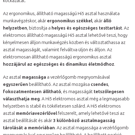
kockázatát.
Az ergonomikus, állítható magasságú Hi5 asztal használata
munkavégzéskor, akár
ergonomikus székkel
, akár
álló
helyzetben
, biztosítja a
helyes és egészséges testtartást
. Az
elektromos állítható magasságú Hi5 asztal lehetővé teszi, hogy
kényelmesen álljon munkavégzés közben és változtathassa az
asztal magasságát, valamint felváltva üljön és álljon. Az
elektromosan állítható magasságú ergonomikus asztal
hozzájárul az egészséges és dinamikus életmódhoz
.
Az asztal
magassága
a vezérlőgomb megnyomásával
egyszerűen
beállítható. Az asztal mozgása
csendes
,
fokozatmentesen állítható
, és magasságát
tetszőlegesen
választhatja meg
. A Hi5 elektromos asztal még a legmagasabb
helyzetben is stabil és tökéletesen szilárd. A Hi5 elektromos
asztal
memóriavezérlővel
felszerelt, amely lehetővé teszi az
asztal beállítását és akár
3 különböző asztalmagasság
tárolását a memóriában
. Az asztal magassága a vezérlőgomb