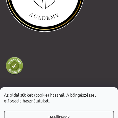
Az oldal sütiket (cookie) használ. A böngészéssel
Shoptet Premium készítette
elfogadja használatukat.
Copyright 2026
Fabulo.hu
. Minden jog fenntartva.
Beállítások