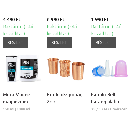
4 490 Ft
6 990 Ft
1 990 Ft
Raktáron (24ó
Raktáron (24ó
Raktáron (24ó
kiszállítás)
kiszállítás)
kiszállítás)
RÉSZLET
RÉSZLET
RÉSZLET
Meru Magne
Bodhi réz pohár,
Fabulo Bell
magnézium
2db
harang alakú
masszázs krém
szilikon köpöly
150 ml | 1000 ml
XS / S / M / L méretek