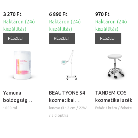
3 270 Ft
6 890 Ft
970 Ft
Raktáron (24ó
Raktáron (24ó
Raktáron (24ó
kiszállítás)
kiszállítás)
kiszállítás)
RÉSZLET
RÉSZLET
RÉSZLET
Yamuna
BEAUTYONE S4
TANDEM COS
boldogság
kozmetikai
kozmetikai szék
masszázskrém
lámpa nagyítóval
1000 ml
lencse Ø 12 cm / 22W
fehér / krém / fekete
és állvánnyal
/ 5 dioptria