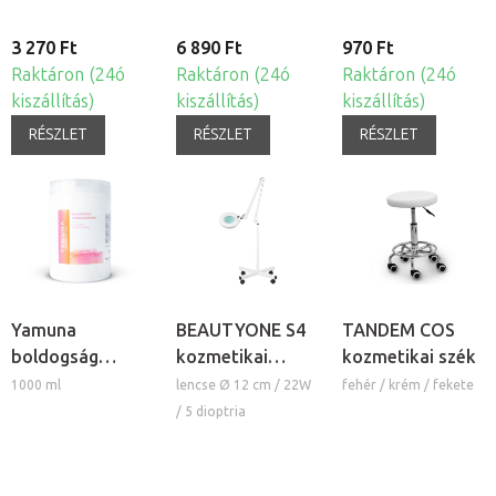
3 270 Ft
6 890 Ft
970 Ft
Raktáron (24ó
Raktáron (24ó
Raktáron (24ó
kiszállítás)
kiszállítás)
kiszállítás)
RÉSZLET
RÉSZLET
RÉSZLET
Yamuna
BEAUTYONE S4
TANDEM COS
boldogság
kozmetikai
kozmetikai szék
masszázskrém
lámpa nagyítóval
1000 ml
lencse Ø 12 cm / 22W
fehér / krém / fekete
és állvánnyal
/ 5 dioptria