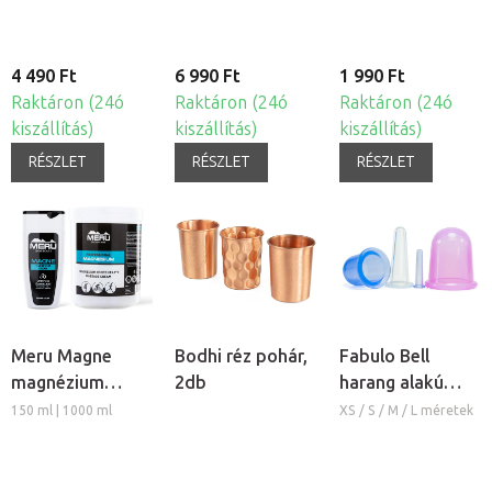
4 490 Ft
6 990 Ft
1 990 Ft
Raktáron (24ó
Raktáron (24ó
Raktáron (24ó
kiszállítás)
kiszállítás)
kiszállítás)
RÉSZLET
RÉSZLET
RÉSZLET
Meru Magne
Bodhi réz pohár,
Fabulo Bell
magnézium
2db
harang alakú
masszázs krém
szilikon köpöly
150 ml | 1000 ml
XS / S / M / L méretek