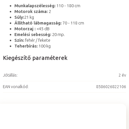
Munkalapszélesség:
110 - 180 cm
Motorok száma:
2
Súly:
21 kg
Állítható lábmagasság:
70 - 118 cm
Motorzaj :
<45 dB
Emelési sebesség:
20 mp.
Szín:
fehér / fekete
Teherbírás:
100 kg
Kiegészítő paraméterek
Jótállás
:
2 év
EAN vonalkód
:
8586026822106