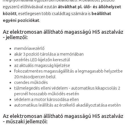
megnyomásával egyszerűen beállítható. A beállított pozíció
egyszerű előhívásával ezután
átválthat pl. ülő- és állóhelyzet
között
, esetlegesen több családtag számára is
beállíthat
egyéni pozíciókat
.
Az elektromosan állítható magasságú Hi5 asztalváz
- jellemzői:
memóriavezérlő
akár 3 pozíció tárolása a memóriában
vezérlés LED kijelzőn keresztül
az aktuális magasság kijelzése
fokozatmentes magasságállítás a legmagasabb helyzetbe
20 másodpercen belül
csendes működés
túlmelegedés elleni védelem - automatikus kikapcsolás 2
percnél hosszabb működés esetén
védelem a motor károsodása ellen
automatikus leállítás az érzékelő akadályoztatása esetén
Az elektromosan állítható magasságú Hi5 asztalváz
- műszaki jellemzői: