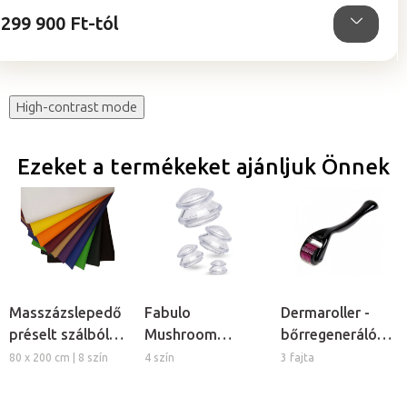
299 900 Ft-tól
High-contrast mode
Ezeket a termékeket ajánljuk Önnek
Masszázslepedő
Fabulo
Dermaroller -
préselt szálból,
Mushroom
bőrregeneráló
5db
gomba alakú
tűs henger
80 x 200 cm | 8 szín
4 szín
3 fajta
szilikon köpöly
készlet, 4db