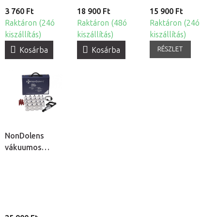
3 760 Ft
18 900 Ft
15 900 Ft
Raktáron (24ó
Raktáron (48ó
Raktáron (24ó
kiszállítás)
kiszállítás)
kiszállítás)
RÉSZLET
Kosárba
Kosárba
NonDolens
vákuumos
köpölykészlet
pumpával, 19db