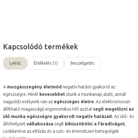
Kérdés
Kapcsolódó termékek
Leírás
Értékelés (1)
Beszélgetés
A
mozgásszegény életmód
negatív hatást gyakorol az
egészségre. Minél
kevesebbet
ülünk a munkanap alatt, annál
nagyobb esélyünk van az
egészséges életre
. Az elektromosan
állítható magasságú ergonomikus Hi5 asztal
segít megelőzni az
ülő munka egészségre gyakorolt ​​negatív hatásait
. Az ülő- és
állóhelyzet
váltakozása
segít
kiküszöbölni a fáradtságot
,
csökkentve az elhízás és a szív- és érrendszeri betegségek