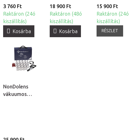
3 760 Ft
18 900 Ft
15 900 Ft
Raktáron (24ó
Raktáron (48ó
Raktáron (24ó
kiszállítás)
kiszállítás)
kiszállítás)
RÉSZLET
Kosárba
Kosárba
NonDolens
vákuumos
köpölykészlet
pumpával, 19db
25 900 Ft