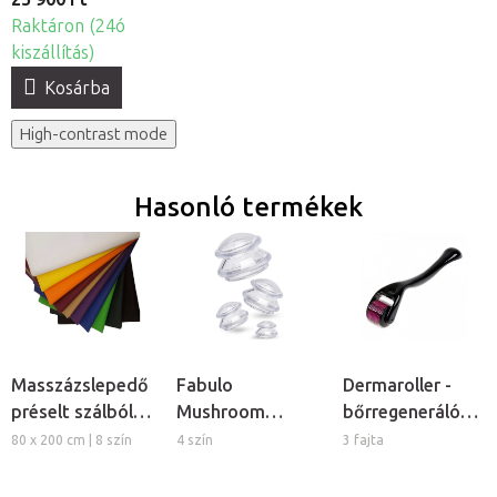
Raktáron (24ó
kiszállítás)
Kosárba
High-contrast mode
Hasonló termékek
Masszázslepedő
Fabulo
Dermaroller -
préselt szálból,
Mushroom
bőrregeneráló
5db
gomba alakú
tűs henger
80 x 200 cm | 8 szín
4 szín
3 fajta
szilikon köpöly
készlet, 4db