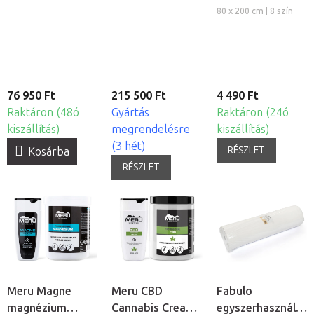
állítható
5db
80 x 200 cm | 8 szín
magasságú
asztalváz - 2
szegmensû,
memóriavezérlõvel
76 950 Ft
215 500 Ft
4 490 Ft
Raktáron (48ó
Gyártás
Raktáron (24ó
kiszállítás)
megrendelésre
kiszállítás)
(3 hét)
RÉSZLET
Kosárba
RÉSZLET
Meru Magne
Meru CBD
Fabulo
magnézium
Cannabis Cream
egyszerhasználato