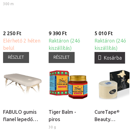
nemszőtt
regeneráló
300 m
textíliából, 80cm
masszázs krém
2 250 Ft
9 390 Ft
5 010 Ft
Elérhető 2 héten
Raktáron (24ó
Raktáron (24ó
belül
kiszállítás)
kiszállítás)
RÉSZLET
RÉSZLET
Kosárba
FABULO gumis
Tiger Balm -
CureTape®
flanel lepedő
piros
Beauty
arclyuk
kineziológiai
30 g
kivágással
tapasz arcra