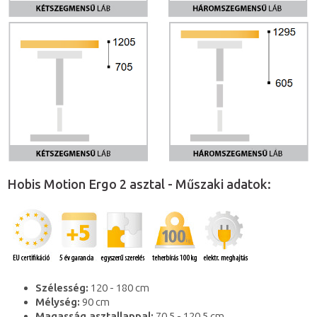
Hobis Motion Ergo 2 asztal - Műszaki adatok:
Szélesség:
120 - 180 cm
Mélység:
90 cm
Magasság asztallappal:
70,5 - 120,5 cm