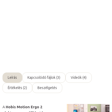
íróasztal
egy gombnyomással
alkalmazkodik az Ön
testmagasságához,
ezáltal bármikor valóban
egészséges
ülést és állást
biztosít. Igen, a Motion Ergo 2 asztalt
átalakíthatja állómunka végzéséhez
is
.
Szélessége 120 - 180
cm, mélysége 90 cm, magassága 70,5 - 120,5 cm, standard
vezérlés, Csehországban gyártott, 5 éves garancia.
Részletes információ
Kérdés
Leírás
Kapcsolódó fájlok (3)
Videók (4)
Értékelés (2)
Beszélgetés
A
Hobis Motion Ergo 2