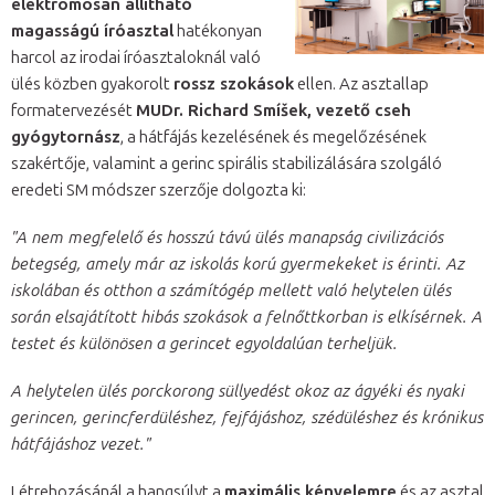
elektromosan állítható
magasságú íróasztal
hatékonyan
harcol az irodai íróasztaloknál való
ülés közben gyakorolt
rossz szokások
ellen. Az asztallap
formatervezését
MUDr. Richard Smíšek, vezető cseh
gyógytornász
, a hátfájás kezelésének és megelőzésének
szakértője, valamint a gerinc spirális stabilizálására szolgáló
eredeti SM módszer szerzője dolgozta ki:
"A nem megfelelő és hosszú távú ülés manapság civilizációs
betegség, amely már az iskolás korú gyermekeket is érinti. Az
iskolában és otthon a számítógép mellett való helytelen ülés
során elsajátított hibás szokások a felnőttkorban is elkísérnek. A
testet és különösen a gerincet egyoldalúan terheljük.
A helytelen ülés porckorong süllyedést okoz az ágyéki és nyaki
gerincen, gerincferdüléshez, fejfájáshoz, szédüléshez és krónikus
hátfájáshoz vezet."
Létrehozásánál a hangsúlyt a
maximális kényelemre
és az asztal