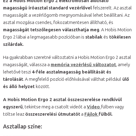
Ez a Hobis Motion Ergo 2 elektromosan állítható
magasságú íróasztal
standard vezérlővel
felszerelt. Az asztal
magasságát a vezérlőgomb megnyomásával lehet beállítani. Az
asztal mozgása csendes, fokozatmentesen állítható, és
magasságát tetszőlegesen választhatja meg
. A Hobis Motion
Ergo 2 lábai a legmagasabb pozícióban is
stabilak
és
tökélesen
szilárdak.
Ha gyakrabban szeretné változtatni a Hobis Motion Ergo 2 asztal
magasságát, válassza a
memória vezérlésű változatot
, amely
lehetővé teszi
4-féle asztalmagasság beállítását és
tárolását
. A megfelelő pozíció előhívásával válthat például
ülő
és álló helyzet
között.
A Hobis Motion Ergo 2 asztal összeszerelése rendkívül
egyszerű
, tekintse meg a csatolt videót a
Video
fülben vagy
töltse leaz
összeszerelési útmutatót
a
Fájlok
fülből.
Asztallap színe: