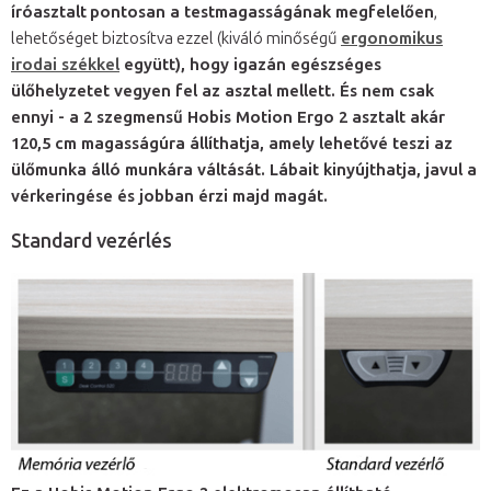
íróasztalt
pontosan a testmagasságának megfelelően
,
lehetőséget biztosítva ezzel (kiváló minőségű
ergonomikus
irodai székkel
együtt), hogy
igazán egészséges
ülőhelyzetet vegyen fel
az asztal mellett. És nem csak
ennyi - a 2 szegmensű Hobis Motion Ergo 2 asztalt
akár
120,5 cm magasságúra
állíthatja, amely lehetővé teszi az
ülőmunka álló munkára váltását.
Lábait kinyújthatja, javul a
vérkeringése
és jobban érzi majd magát.
Standard vezérlés