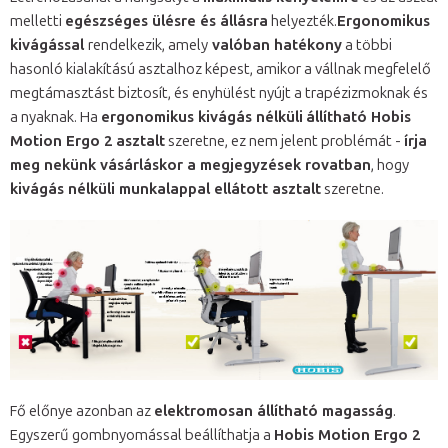
melletti
egészséges ülésre és állásra
helyezték.
Ergonomikus
kivágással
rendelkezik, amely
valóban hatékony
a többi
hasonló kialakítású asztalhoz képest, amikor a vállnak megfelelő
megtámasztást biztosít, és enyhülést nyújt a trapézizmoknak és
a nyaknak. Ha
ergonomikus kivágás nélküli
állítható Hobis
Motion Ergo 2 asztalt
szeretne, ez nem jelent problémát -
írja
meg nekünk vásárláskor a megjegyzések rovatban
, hogy
kivágás nélküli munkalappal ellátott asztalt
szeretne.
Fő előnye azonban az
elektromosan állítható magasság
.
Egyszerű gombnyomással beállíthatja a
Hobis Motion Ergo 2