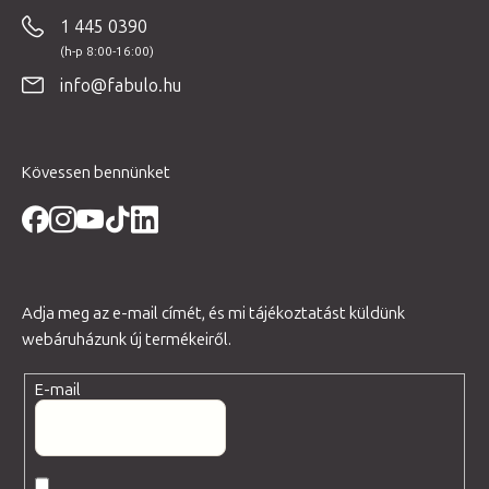
b
1 445 0390
l
é
info@fabulo.hu
c
Kövessen bennünket
Adja meg az e-mail címét, és mi tájékoztatást küldünk
webáruházunk új termékeiről.
E-mail