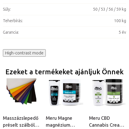
Súly
:
50 / 53 / 56 / 59 kg
Teherbírás
:
100 kg
Garancia
:
5 év
High-contrast mode
Ezeket a termékeket ajánljuk Önnek
Masszázslepedő
Meru Magne
Meru CBD
préselt szálból,
magnézium
Cannabis Cream