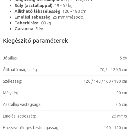
Súly (asztallappal):
49 - 57 kg
Állítható lábszélesség:
120 - 180 cm
Emelési sebesség:
25 mm/másodp.
Teherbírás:
100 kg
Garancia:
5 év
Kiegészítő paraméterek
Jótállás
:
5 év
Állítható magasság
:
70,5 - 120,5 cm
Szélesség
:
120 / 140 / 160 / 180 cm
Mélység
:
90 cm
Asztallap vastagsága
:
2,5 cm
Emelési sebesség
:
25 mm/s
Hozzávetőleges testmagasság
:
140 - 180 cm