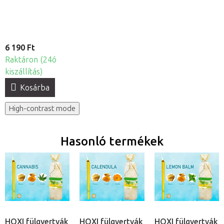
6 190 Ft
Raktáron (24ó
kiszállítás)
Kosárba
High-contrast mode
Hasonló termékek
HOXI fülgyertyák
HOXI fülgyertyák
HOXI fülgyertyák