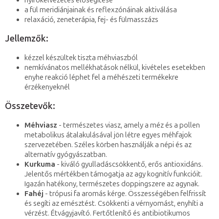
nyirokelvezetés elősegítése
a fül meridiánjainak és reflexzónáinak aktiválása
relaxáció, zeneterápia, fej- és fülmasszázs
Jellemzők:
kézzel készültek tiszta méhviaszból
nemkívánatos mellékhatások nélkül, kivételes esetekben
enyhe reakció léphet fel a méhészeti termékekre
érzékenyeknél
Összetevők:
Méhviasz
- természetes viasz, amely a méz és a pollen
metabolikus átalakulásával jön létre egyes méhfajok
szervezetében. Széles körben használják a népi és az
alternatív gyógyászatban.
Kurkuma
- kiváló gyulladáscsökkentő, erős antioxidáns.
Jelentős mértékben támogatja az agy kognitív funkcióit.
Igazán hatékony, természetes doppingszere az agynak.
Fahéj
- trópusi fa aromás kérge. Összességében felfrissít
és segíti az emésztést. Csökkenti a vérnyomást, enyhíti a
vérzést. Étvágyjavító. Fertőtlenítő és antibiotikumos