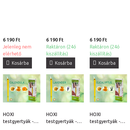
Kamilla, 10db
Aloe Vera, 10db
Teafa, 10db
6 190 Ft
6 190 Ft
6 190 Ft
Jelenleg nem
Raktáron (24ó
Raktáron (24ó
elérhető
kiszállítás)
kiszállítás)
Kosárba
Kosárba
Kosárba
HOXI
HOXI
HOXI
testgyertyák -
testgyertyák -
testgyertyák -
Körömvirág,
Levendula, 10db
Eukaliptusz,