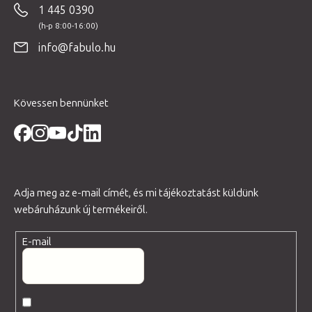
1 445 0390
l
é
info@fabulo.hu
c
Kövessen bennünket
Adja meg az e-mail címét, és mi tájékoztatást küldünk
webáruházunk új termékeiről.
E-mail