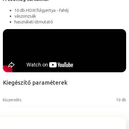
10 db HOXI fülgyertya - Fahéj
vászonzsák
használati útmutató
Kiegészítő paraméterek
Kiszerelés
:
10 db