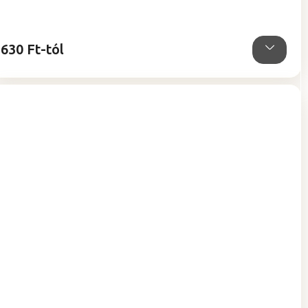
ből
5,0
csillag.
630 Ft-tól