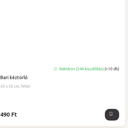
A
Raktáron (24ó kiszállítás)
(>10 db)
termék
Bari kéztörlő
átlagos
értékelése
30 x 30 cm, fehér
5-
ből
5,0
csillag.
490 Ft