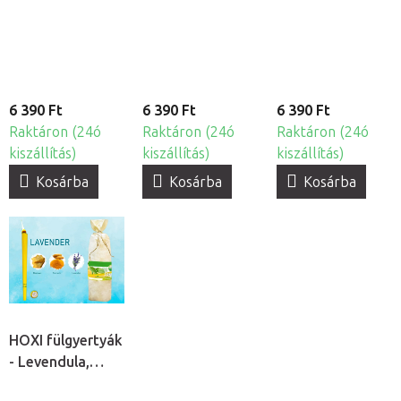
10db
6 390 Ft
6 390 Ft
6 390 Ft
Raktáron (24ó
Raktáron (24ó
Raktáron (24ó
kiszállítás)
kiszállítás)
kiszállítás)
Kosárba
Kosárba
Kosárba
HOXI fülgyertyák
- Levendula,
10db