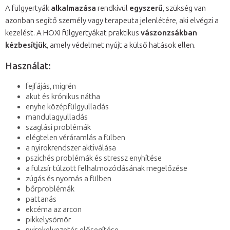
A fülgyertyák
alkalmazása
rendkívül
egyszerű
, szükség van
azonban segítő személy vagy terapeuta jelenlétére, aki elvégzi a
kezelést. A HOXI fülgyertyákat praktikus
vászonzsákban
kézbesítjük
, amely védelmet nyújt a külső hatások ellen.
Használat:
fejfájás, migrén
akut és krónikus nátha
enyhe középfülgyulladás
mandulagyulladás
szaglási problémák
elégtelen véráramlás a fülben
a nyirokrendszer aktiválása
pszichés problémák és stressz enyhítése
a fülzsír túlzott felhalmozódásának megelőzése
zúgás és nyomás a fülben
bőrproblémák
pattanás
ekcéma az arcon
pikkelysömör