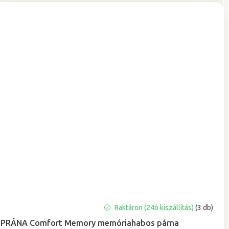
A
Raktáron (24ó kiszállítás)
(3 db)
termék
PRÁNA Comfort Memory memóriahabos párna
átlagos