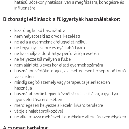
hatású. Jótékony hatással van a megfázásra, köhögésre és
influenzára.
Biztonsági előírások a fülgyertyák használatakor:
kizárólag külső használatra
nem helyettesíti az orvosi kezelést!
ne adja a gyermeknek felügyelet nélkül
ne tegye nyílt sebre és nyálkahártyára
ne használja a dobhártya perforációja esetén
ne helyezze túl mélyen a fülbe
nem ajánlott 3 éves kor alatti gyermek számára
használjon védőkorongot, az esetlegesen lecseppenő forró
viasz ellen
mindig segítő személy vagy terapeuta jelenlétében
használja
használat során legyen kéznél vízzel teli tálka, a gyertya
gyors eloltása érdekében
merőlegesen helyezze a kezelni kívánt területre
védje a hajat törölközővel
ne alkalmazza méhészeti termékekre allergiás személyeken
A csomag tartalma: