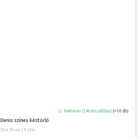
A
Raktáron (24ó kiszállítás)
(>10 db)
termék
Denis színes kéztörlő
átlagos
értékelése
30 x 50 cm | 9 szín
5-