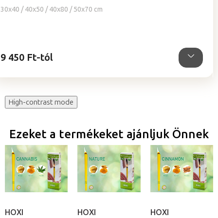
értékelése
30x40 / 40x50 / 40x80 / 50x70 cm
5-
ből
4,9
csillag.
9 450 Ft-tól
High-contrast mode
Ezeket a termékeket ajánljuk Önnek
HOXI
HOXI
HOXI