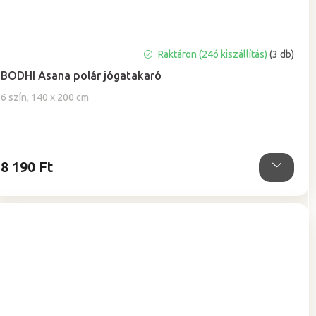
A
Raktáron (24ó kiszállítás)
(3 db)
termék
BODHI Asana polár jógatakaró
átlagos
értékelése
6 szín, 140 x 200 cm
5-
ből
5,0
csillag.
8 190 Ft