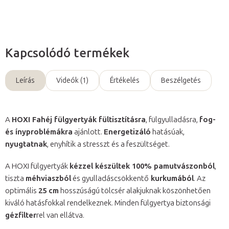
Kapcsolódó termékek
Leírás
Videók (1)
Értékelés
Beszélgetés
A
HOXI Fahéj fülgyertyák fültisztításra
, fülgyulladásra,
fog-
és ínyproblémákra
ajánlott.
Energetizáló
hatásúak,
nyugtatnak
, enyhítik a stresszt és a feszültséget.
A HOXI fülgyertyák
kézzel készültek 100% pamutvászonból
,
tiszta
méhviaszból
és gyulladáscsökkentő
kurkumából
. Az
optimális
25 cm
hosszúságú tölcsér alakjuknak köszönhetően
kiváló hatásfokkal rendelkeznek. Minden fülgyertya biztonsági
gézfilter
rel van ellátva.