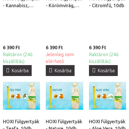
- Kannabisz,
- Körömvirág,
- Citromfű, 10db
10db
10db
6 390 Ft
6 390 Ft
6 390 Ft
Raktáron (24ó
Jelenleg nem
Raktáron (24ó
kiszállítás)
elérhető
kiszállítás)
Kosárba
Kosárba
Kosárba
HOXI fülgyertyák
HOXI fülgyertyák
HOXI fülgyertyák
- Teafa, 10db
- Nature, 10db
- Aloe Vera, 10db