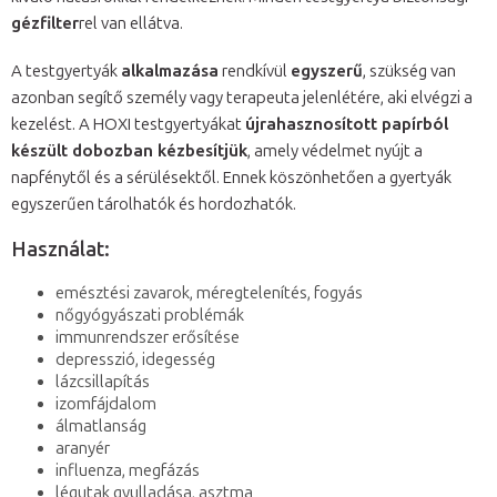
gézfilter
rel van ellátva.
A testgyertyák
alkalmazása
rendkívül
egyszerű
, szükség van
azonban segítő személy vagy terapeuta jelenlétére, aki elvégzi a
kezelést. A HOXI testgyertyákat
újrahasznosított papírból
készült dobozban kézbesítjük
, amely védelmet nyújt a
napfénytől és a sérülésektől. Ennek köszönhetően a gyertyák
egyszerűen tárolhatók és hordozhatók.
Használat:
emésztési zavarok, méregtelenítés, fogyás
nőgyógyászati problémák
immunrendszer erősítése
depresszió, idegesség
lázcsillapítás
izomfájdalom
álmatlanság
aranyér
influenza, megfázás
légutak gyulladása, asztma