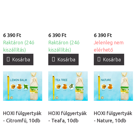
6 390 Ft
6 390 Ft
6 390 Ft
Raktáron (24ó
Raktáron (24ó
Jelenleg nem
kiszállítás)
kiszállítás)
elérhető
Kosárba
Kosárba
Kosárba
HOXI fülgyertyák
HOXI fülgyertyák
HOXI fülgyertyák
- Citromfű, 10db
- Teafa, 10db
- Nature, 10db