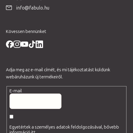
é
info@fabulo.hu
c
Kövessen bennünket
Adja meg az e-mail címét, és mi tájékoztatást küldünk
webáruházunk új termékeiről.
E-mail
Egyetértek a személyes adatok feldolgozásával, bővebb
információ
itt
.