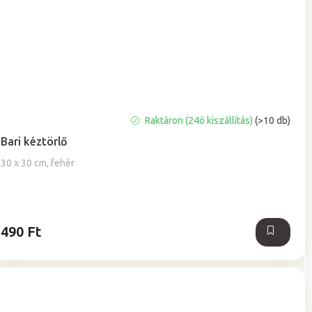
A
Raktáron (24ó kiszállítás)
(>10 db)
termék
Bari kéztörlő
átlagos
értékelése
30 x 30 cm, fehér
5-
ből
5,0
csillag.
490 Ft