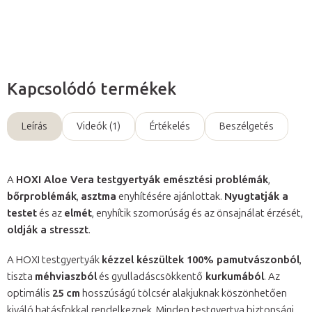
Kérdés
Kapcsolódó termékek
Leírás
Videók (1)
Értékelés
Beszélgetés
A
HOXI Aloe Vera testgyertyák emésztési problémák
,
bőrproblémák
,
asztma
enyhítésére ajánlottak.
Nyugtatják a
testet
és az
elmét
, enyhítik szomorúság és az önsajnálat érzését,
oldják a stresszt
.
A HOXI testgyertyák
kézzel készültek 100% pamutvászonból
,
tiszta
méhviaszból
és gyulladáscsökkentő
kurkumából
. Az
optimális
25 cm
hosszúságú tölcsér alakjuknak köszönhetően
kiváló hatásfokkal rendelkeznek. Minden testgyertya biztonsági