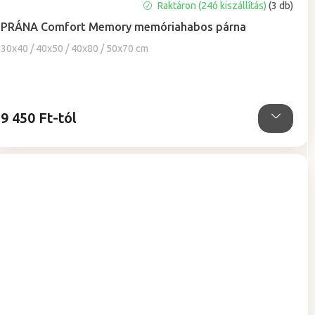
A
Raktáron (24ó kiszállítás)
(3 db)
termék
PRÁNA Comfort Memory memóriahabos párna
átlagos
értékelése
30x40 / 40x50 / 40x80 / 50x70 cm
5-
ből
4,9
csillag.
9 450 Ft-tól