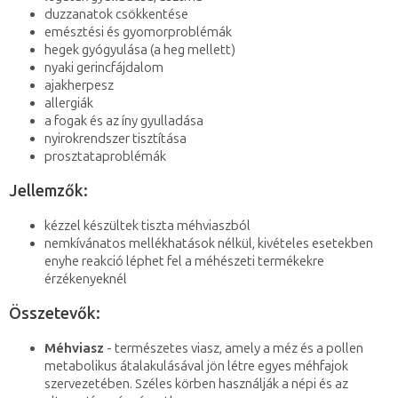
duzzanatok csökkentése
emésztési és gyomorproblémák
hegek gyógyulása (a heg mellett)
nyaki gerincfájdalom
ajakherpesz
allergiák
a fogak és az íny gyulladása
nyirokrendszer tisztítása
prosztataproblémák
Jellemzők:
kézzel készültek tiszta méhviaszból
nemkívánatos mellékhatások nélkül, kivételes esetekben
enyhe reakció léphet fel a méhészeti termékekre
érzékenyeknél
Összetevők:
Méhviasz
- természetes viasz, amely a méz és a pollen
metabolikus átalakulásával jön létre egyes méhfajok
szervezetében. Széles körben használják a népi és az