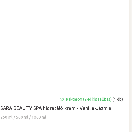
A
Raktáron (24ó kiszállítás)
(1 db)
termék
SARA BEAUTY SPA hidratáló krém - Vanília-Jázmin
átlagos
értékelése
250 ml / 500 ml / 1000 ml
5-
ből