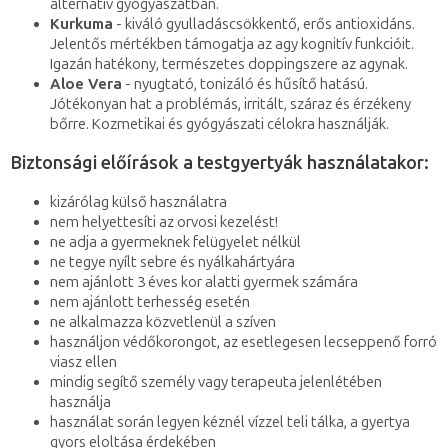
alternatív gyógyászatban.
Kurkuma
- kiváló gyulladáscsökkentő, erős antioxidáns.
Jelentős mértékben támogatja az agy kognitív funkcióit.
Igazán hatékony, természetes doppingszere az agynak.
Aloe Vera
- nyugtató, tonizáló és hűsítő hatású.
Jótékonyan hat a problémás, irritált, száraz és érzékeny
bőrre. Kozmetikai és gyógyászati célokra használják.
Biztonsági előírások a testgyertyák használatakor:
kizárólag külső használatra
nem helyettesíti az orvosi kezelést!
ne adja a gyermeknek felügyelet nélkül
ne tegye nyílt sebre és nyálkahártyára
nem ajánlott 3 éves kor alatti gyermek számára
nem ajánlott terhesség esetén
ne alkalmazza közvetlenül a szíven
használjon védőkorongot, az esetlegesen lecseppenő forró
viasz ellen
mindig segítő személy vagy terapeuta jelenlétében
használja
használat során legyen kéznél vízzel teli tálka, a gyertya
gyors eloltása érdekében