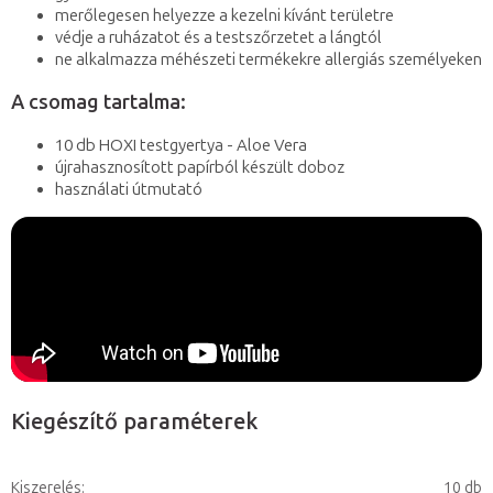
merőlegesen helyezze a kezelni kívánt területre
védje a ruházatot és a testszőrzetet a lángtól
ne alkalmazza méhészeti termékekre allergiás személyeken
A csomag tartalma:
10 db HOXI testgyertya - Aloe Vera
újrahasznosított papírból készült doboz
használati útmutató
Kiegészítő paraméterek
Kiszerelés
:
10 db