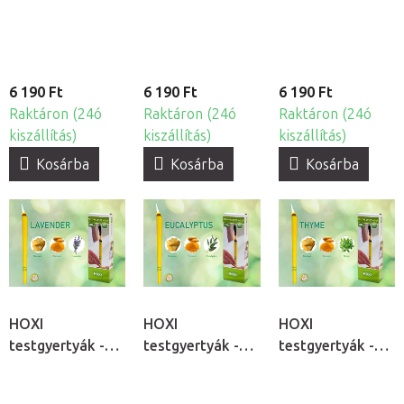
10db
6 190 Ft
6 190 Ft
6 190 Ft
Raktáron (24ó
Raktáron (24ó
Raktáron (24ó
kiszállítás)
kiszállítás)
kiszállítás)
Kosárba
Kosárba
Kosárba
HOXI
HOXI
HOXI
testgyertyák -
testgyertyák -
testgyertyák -
Levendula, 10db
Eukaliptusz,
Kakukkfű, 10db
10db