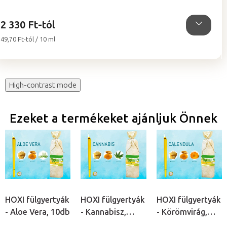
5,0
csillag.
2 330 Ft-tól
Egységár:
49,70 Ft-tól / 10 ml
High-contrast mode
Ezeket a termékeket ajánljuk Önnek
HOXI fülgyertyák
HOXI fülgyertyák
HOXI fülgyertyák
- Aloe Vera, 10db
- Kannabisz,
- Körömvirág,
10db
10db