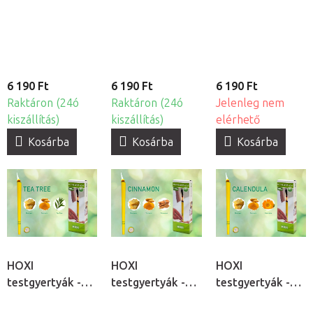
Kannabisz, 10db
Nature, 10db
Kamilla, 10db
6 190 Ft
6 190 Ft
6 190 Ft
Raktáron (24ó
Raktáron (24ó
Jelenleg nem
kiszállítás)
kiszállítás)
elérhető
Kosárba
Kosárba
Kosárba
HOXI
HOXI
HOXI
testgyertyák -
testgyertyák -
testgyertyák -
Teafa, 10db
Fahéj, 10db
Körömvirág,