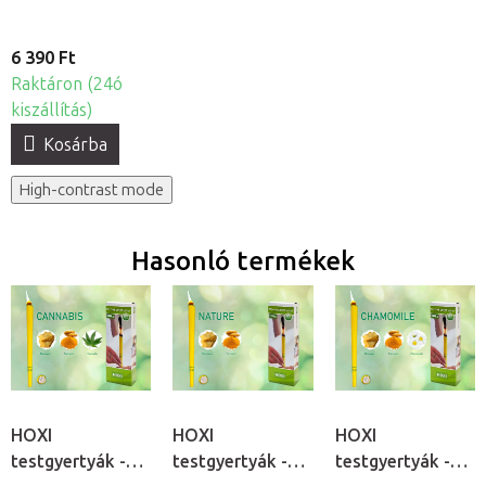
6 390 Ft
Raktáron (24ó
kiszállítás)
Kosárba
High-contrast mode
Hasonló termékek
HOXI
HOXI
HOXI
testgyertyák -
testgyertyák -
testgyertyák -