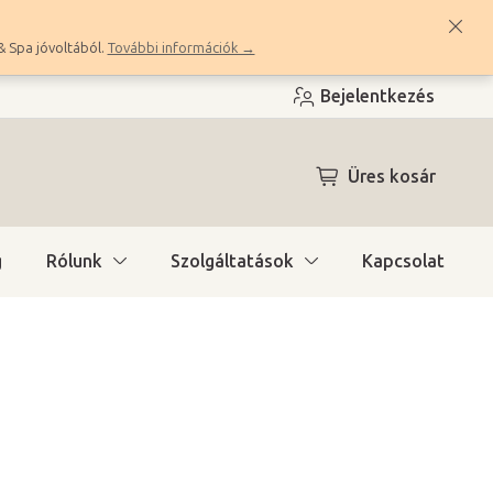
& Spa jóvoltából.
További információk →
Bejelentkezés
KOSÁR
Üres kosár
g
Rólunk
Szolgáltatások
Kapcsolat
a