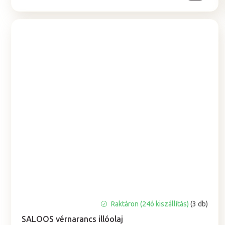
A
Raktáron (24ó kiszállítás)
(3 db)
termék
SALOOS vérnarancs illóolaj
átlagos