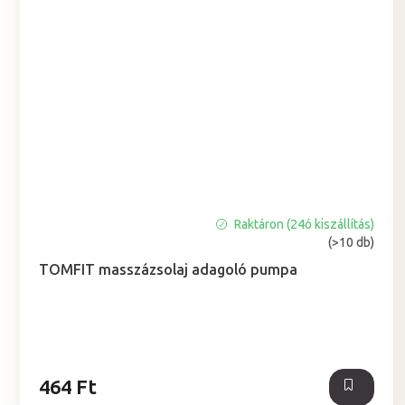
Raktáron (24ó kiszállítás)
A
(>10 db)
termék
átlagos
TOMFIT masszázsolaj adagoló pumpa
értékelése
5-
ből
5,0
csillag.
464 Ft