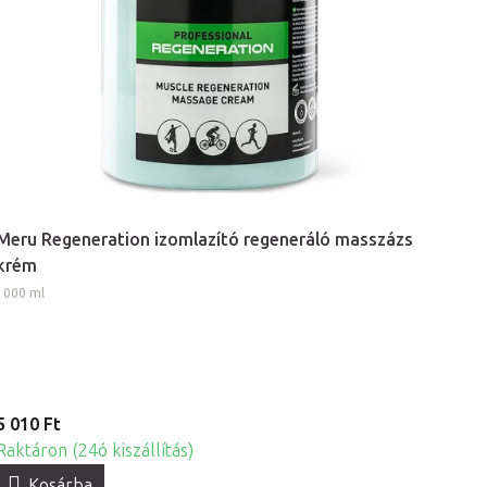
Meru Regeneration izomlazító regeneráló masszázs
krém
1000 ml
5 010 Ft
Raktáron (24ó kiszállítás)
Kosárba