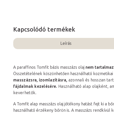
Kapcsolódó termékek
Leírás
A paraffinos Tomfit bázis masszázs olaj
nem tartalmaz
Összetételének köszönhetően használható kozmetikai
masszázsra,
izomlazításra,
azonnali és hosszan tar
fájdalmak
kezelésére.
Használható alap olajként, am
keverhetők.
A Tomfit alap masszázs olaj jótékony hatást fejt ki a bő
használható érzékeny bőrön is. A masszázs rendkívül k