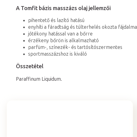
A Tomfit bázis masszázs olaj jellemzői
pihentető és lazító hatású
enyhíti a fáradtság és túlterhelés okozta fájdalm
jótékony hatással van a bőrre
érzékeny bőrön is alkalmazható
parfüm-, színezék- és tartósítószermentes
sportmasszázshoz is kiváló
Összetétel
Paraffinum Liquidum.