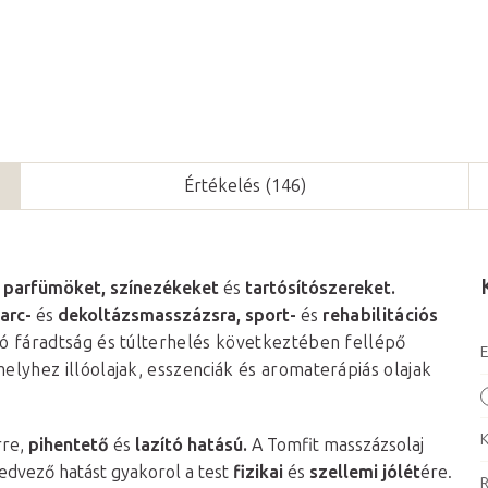
Értékelés (146)
 parfümöket, színezékeket
és
tartósítószereket.
arc-
és
dekoltázsmasszázsra,
sport-
és
rehabilitációs
tó fáradtság és túlterhelés következtében fellépő
E
elyhez illóolajak, esszenciák és aromaterápiás olajak
K
rre,
pihentető
és
lazító hatású.
A Tomfit masszázsolaj
edvező hatást gyakorol a test
fizikai
és
szellemi jólét
ére.
R