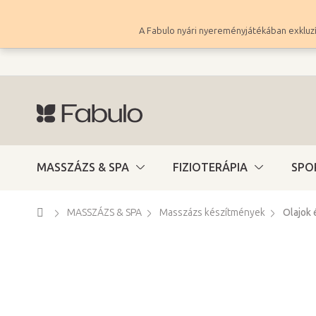
Ugrás
a
A Fabulo nyári nyereményjátékában exkluzí
fő
tartalomhoz
MASSZÁZS & SPA
FIZIOTERÁPIA
SPO
Kezdőlap
MASSZÁZS & SPA
Masszázs készítmények
Olajok 