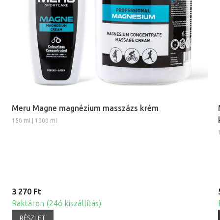
Meru Magne magnézium masszázs krém
150 ml | 1000 ml
3 270 Ft
Raktáron (24ó kiszállítás)
RÉSZLET