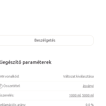
Beszélgetés
Kiegészítő paraméterek
AN vonalkód
:
Változat kiválasztása
?
Összetétel
:
ásványi
iszerelés
:
1000 ml
,
5000 ml
eklamációs arány
:
0,0 %