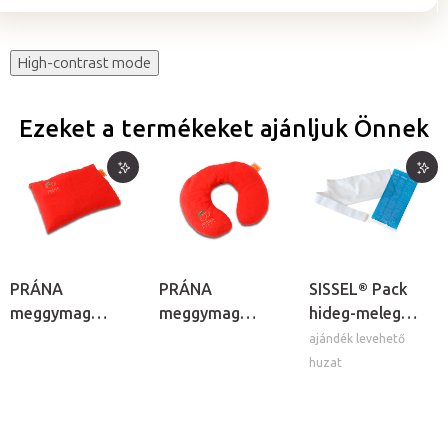
High-contrast mode
Ezeket a termékeket ajánljuk Önnek
PRÁNA
PRÁNA
SISSEL® Pack
meggymag
meggymag
hideg-meleg
melegítő párna
melegítő
zselés borogatás
ajándék levehető
nyakpárna
huzat