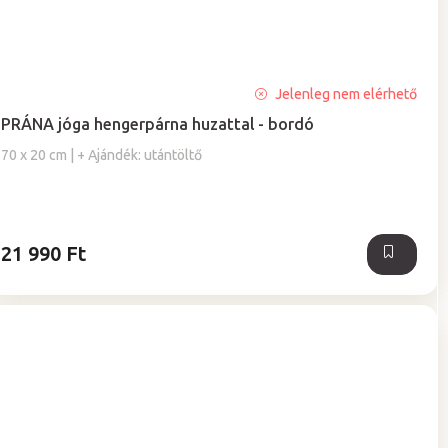
A
Jelenleg nem elérhető
termék
PRÁNA jóga hengerpárna huzattal - bordó
átlagos
értékelése
70 x 20 cm | + Ajándék: utántöltő
5-
ből
4,0
csillag.
21 990 Ft