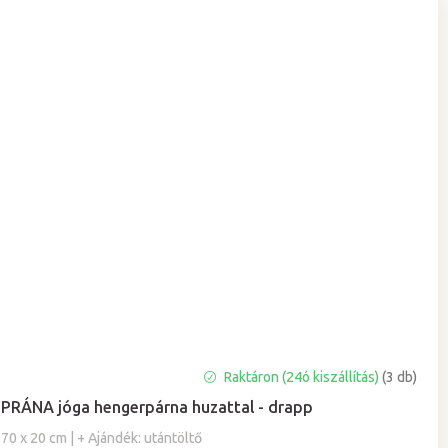
A
Raktáron (24ó kiszállítás)
(3 db)
termék
PRÁNA jóga hengerpárna huzattal - drapp
átlagos
értékelése
70 x 20 cm | + Ajándék: utántöltő