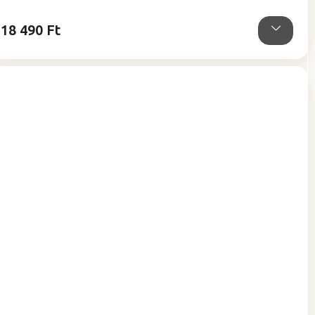
0,0
csillag.
18 490 Ft