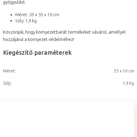
gyógyulást.
Méret: 35 x 35 x 10 cm
Súly: 1,9 kg
Köszönjük, hogy környezetbarát termékeket vásárol, amellyel
hozzájárul a környezet védelméhez!
Kiegészítő paraméterek
Méret
:
35 x 10 cm
Súly
:
1,9 kg