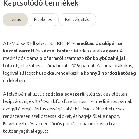
Kapcsolódó termékek
Leírás
Értékelés
Beszélgetés
A LaMonka & Elbabett SZERELEMFA
meditációs ülőpárna
kézzel varrott
és
kézzel festett
. Minden darab
egyedi
. A
meditációs párna
biofarmról
származó
tönkölybúzahéjjal
töltött
, a huzat és a párnahuzat 100% pamut. A párna praktikus,
logóval ellátott
hurokkal
rendelkezik a
könnyű hordozhatóság
érdekében.
A felső párnahuzat
tisztítása egyszerű
, elég csak az oldalán
lecipzározni, és 30 °C-on kifordítva kimosni. A meditációs párnák
gyógyító erejét és frissességét akár két évig is élvezheti, csak
rendszeresen szellőztesse ki őket, és hagyja őket a napon.
Figyelmeztetés: a meditációs párnát soha ne mossa ki a
töltőanyagával együtt.