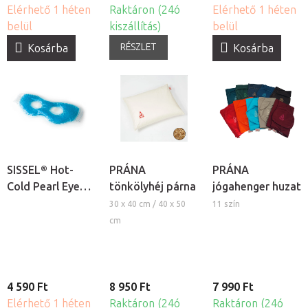
Elérhető 1 héten
Raktáron (24ó
Elérhető 1 héten
belül
kiszállítás)
belül
RÉSZLET
Kosárba
Kosárba
SISSEL® Hot-
PRÁNA
PRÁNA
Cold Pearl Eye
tönkölyhéj párna
jógahenger huzat
Mask hideg-
30 x 40 cm / 40 x 50
11 szín
meleg
cm
gyöngyborogatás
- szemmaszk
4 590 Ft
8 950 Ft
7 990 Ft
Elérhető 1 héten
Raktáron (24ó
Raktáron (24ó