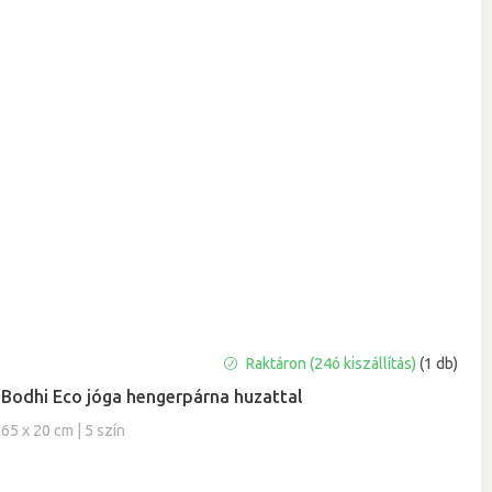
A
Raktáron (24ó kiszállítás)
(1 db)
termék
Bodhi Eco jóga hengerpárna huzattal
átlagos
értékelése
65 x 20 cm | 5 szín
5-
ből