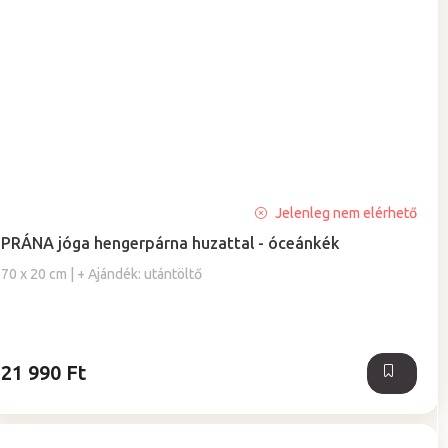
A
Jelenleg nem elérhető
termék
PRÁNA jóga hengerpárna huzattal - óceánkék
átlagos
értékelése
70 x 20 cm | + Ajándék: utántöltő
5-
ből
5,0
csillag.
21 990 Ft