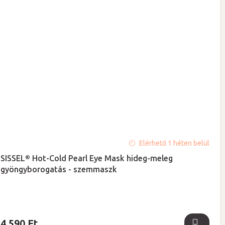
A
Elérhető 1 héten belül
termék
SISSEL® Hot-Cold Pearl Eye Mask hideg-meleg
átlagos
gyöngyborogatás - szemmaszk
értékelése
5-
ből
5,0
csillag.
4 590 Ft