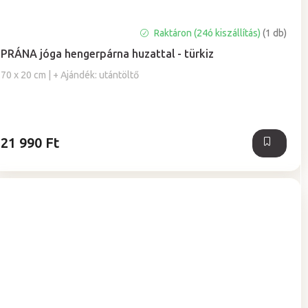
A
Raktáron (24ó kiszállítás)
(1 db)
termék
PRÁNA jóga hengerpárna huzattal - türkiz
átlagos
értékelése
70 x 20 cm | + Ajándék: utántöltő
5-
ből
0,0
csillag.
21 990 Ft