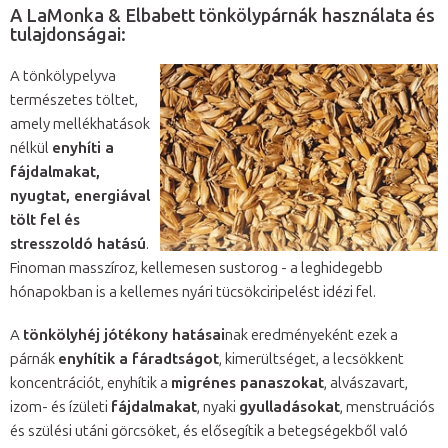
A LaMonka & Elbabett tönkölypárnák használata és
tulajdonságai:
A tönkölypelyva
természetes töltet,
amely mellékhatások
nélkül
enyhíti a
fájdalmakat,
nyugtat, energiával
tölt fel és
stresszoldó hatású
.
Finoman masszíroz, kellemesen sustorog - a leghidegebb
hónapokban is a kellemes nyári tücsökciripelést idézi fel.
A
tönkölyhéj jótékony hatásai
nak eredményeként ezek a
párnák
enyhítik a fáradtságot
, kimerültséget, a lecsökkent
koncentrációt, enyhítik a
migrénes panaszokat
, alvászavart,
izom- és ízületi
fájdalmakat
, nyaki
gyulladásokat
, menstruációs
és szülési utáni görcsöket, és elősegítik a betegségekből való