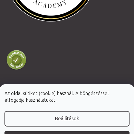
Az oldal sütiket (cookie) használ. A böngészéssel
Shoptet Premium készítette
elfogadja használatukat.
Copyright 2026
Fabulo.hu
. Minden jog fenntartva.
Beállítások