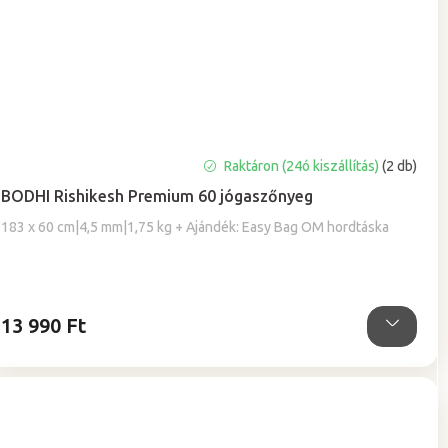
A
Raktáron (24ó kiszállítás)
(2 db)
termék
BODHI Rishikesh Premium 60 jógaszőnyeg
átlagos
értékelése
183 x 60 cm|4,5 mm|1,75 kg + Ajándék: Easy Bag OM hordtáska
5-
ből
5,0
csillag.
13 990 Ft