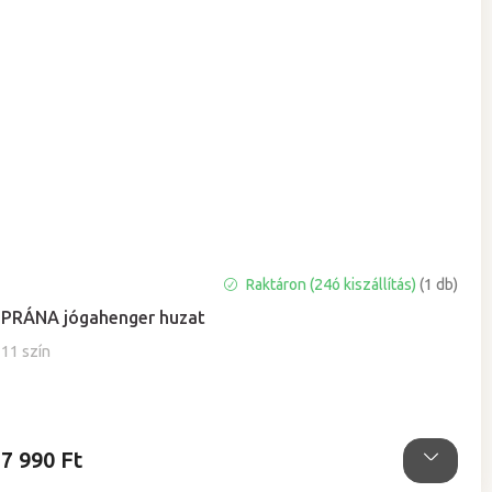
A
Raktáron (24ó kiszállítás)
(1 db)
termék
PRÁNA jógahenger huzat
átlagos
értékelése
11 szín
5-
ből
0,0
csillag.
7 990 Ft