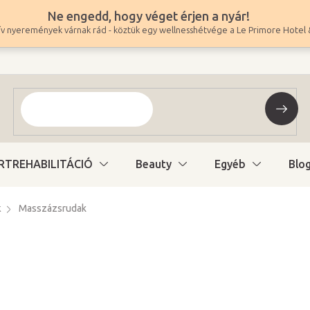
Ne engedd, hogy véget érjen a nyár!
v nyeremények várnak rád - köztük egy wellnesshétvége a Le Primore Hotel 
RTREHABILITÁCIÓ
Beauty
Egyéb
Blo
k
Masszázsrudak
3 190 Ft
2 512 Ft ÁFA nélkül
Egységár:
Változat kiválasztás