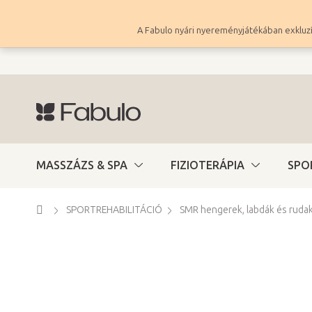
Ugrás
a
A Fabulo nyári nyereményjátékában exkluzí
fő
tartalomhoz
MASSZÁZS & SPA
FIZIOTERÁPIA
SPO
Kezdőlap
SPORTREHABILITÁCIÓ
SMR hengerek, labdák és ruda