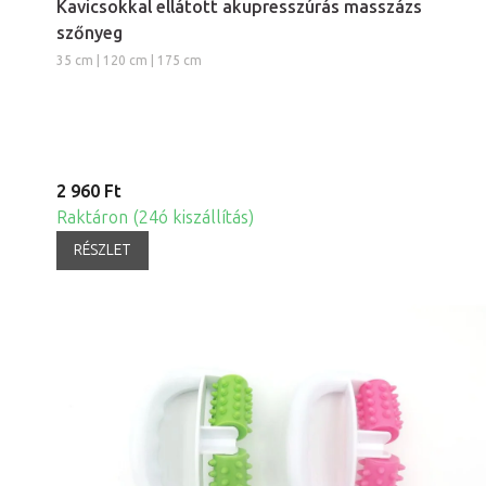
Kavicsokkal ellátott akupresszúrás masszázs
szőnyeg
35 cm | 120 cm | 175 cm
2 960 Ft
Raktáron (24ó kiszállítás)
RÉSZLET