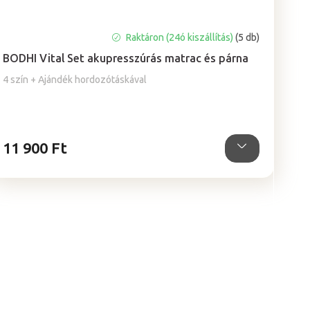
A
Raktáron (24ó kiszállítás)
(5 db)
termék
BODHI Vital Set akupresszúrás matrac és párna
átlagos
értékelése
4 szín + Ajándék hordozótáskával
5-
ből
4,9
csillag.
11 900 Ft