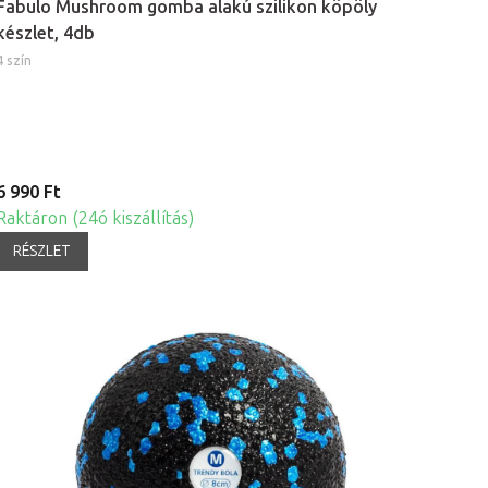
Fabulo Mushroom gomba alakú szilikon köpöly
készlet, 4db
4 szín
6 990 Ft
Raktáron (24ó kiszállítás)
RÉSZLET