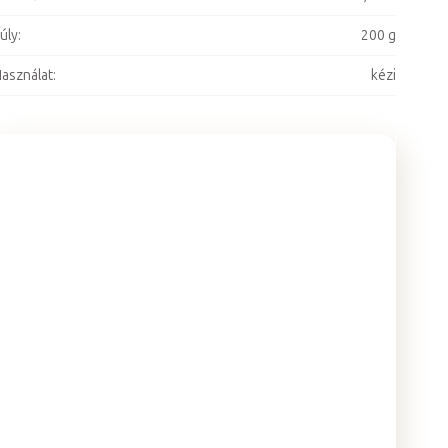
úly
:
200 g
asználat
:
kézi