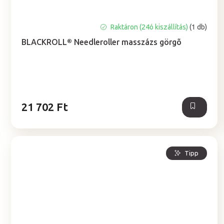
A
Raktáron (24ó kiszállítás)
(1 db)
termék
BLACKROLL® Needleroller masszázs görgõ
átlagos
értékelése
5-
ből
5,0
csillag.
21 702 Ft
Tipp