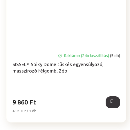
A
Raktáron (24ó kiszállítás)
(5 db)
termék
SISSEL® Spiky Dome tüskés egyensúlyozó,
átlagos
masszírozó félgömb, 2db
értékelése
5-
ből
5,0
csillag.
9 860 Ft
Egységár:
4 930 Ft / 1 db