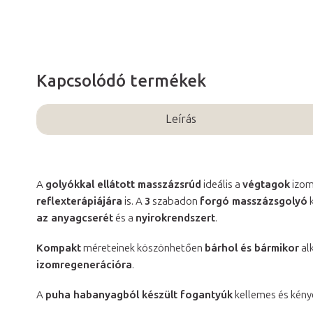
Kapcsolódó termékek
Leírás
A
golyókkal ellátott masszázsrúd
ideális a
végtagok
izom
reflexterápiájára
is. A
3
szabadon
forgó masszázsgolyó
k
az anyagcserét
és a
nyirokrendszert
.
Kompakt
méreteinek köszönhetően
bárhol és bármikor
al
izomregenerációra
.
A
puha habanyagból készült fogantyúk
kellemes és kénye