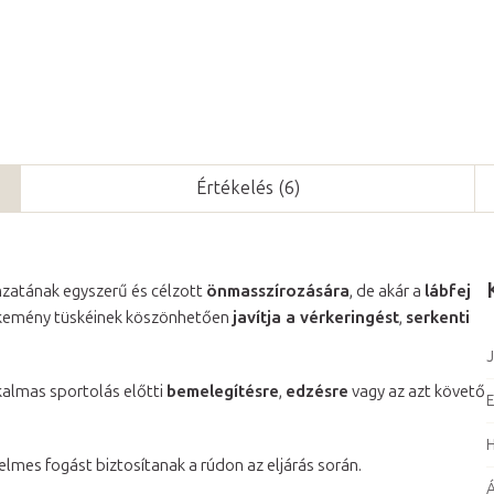
Értékelés (6)
zatának egyszerű és célzott
önmasszírozására
, de akár a
lábfej
emény tüskéinek köszönhetően
javítja a vérkeringést
,
serkenti
J
kalmas sportolás előtti
bemelegítésre
,
edzésre
vagy az azt követő
E
lmes fogást biztosítanak a rúdon az eljárás során.