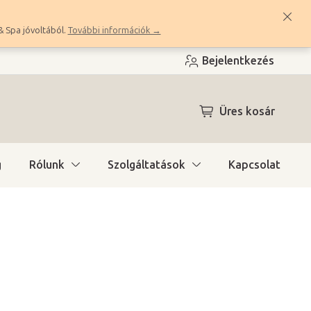
& Spa jóvoltából.
További információk →
Bejelentkezés
KOSÁR
Üres kosár
g
Rólunk
Szolgáltatások
Kapcsolat
a