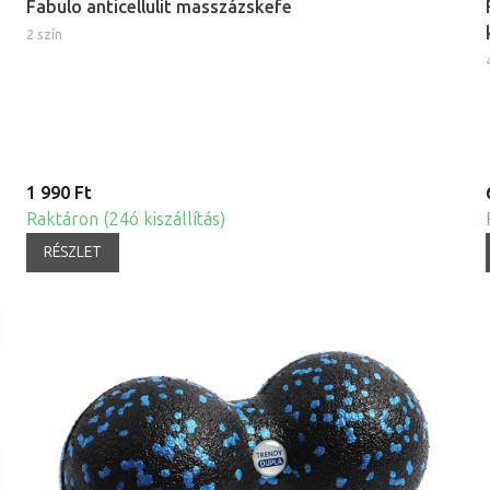
Fabulo anticellulit masszázskefe
2 szín
1 990 Ft
Raktáron (24ó kiszállítás)
RÉSZLET