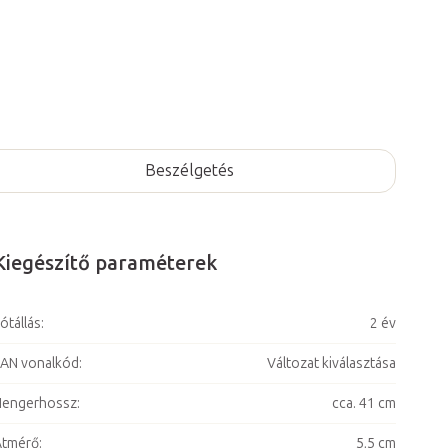
Beszélgetés
Kiegészítő paraméterek
ótállás
:
2 év
AN vonalkód
:
Változat kiválasztása
Hengerhossz
:
cca. 41 cm
Átmérő
:
5,5 cm