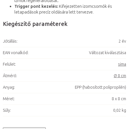
izmok regenerálódását.
Trigger pont kezelés:
Kifejezetten izomcsomók és
letapadások precíz oldására lett tervezve.
Kiegészítő paraméterek
Jótállás
:
2 év
EAN vonalkód
:
Változat kiválasztása
Felület
:
sima
Átmérő
:
Ø 8 cm
Anyag
:
EPP (habosított polipropilén)
Méret
:
8 x 8 cm
Súly
:
0,02 kg