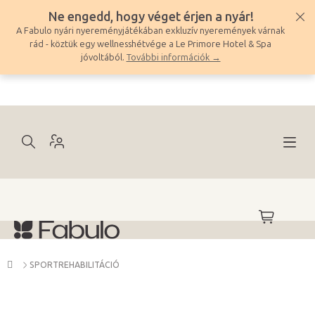
Ugrás
Ne engedd, hogy véget érjen a nyár!
a
A Fabulo nyári nyereményjátékában exkluzív nyeremények várnak
fő
rád - köztük egy wellnesshétvége a Le Primore Hotel & Spa
tartalomhoz
jóvoltából.
További információk →
KOSÁR
Kezdőlap
SPORTREHABILITÁCIÓ