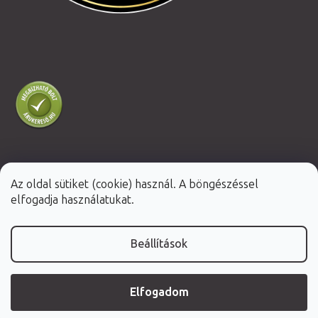
Az oldal sütiket (cookie) használ. A böngészéssel
Shoptet Premium készítette
elfogadja használatukat.
Copyright 2026
Fabulo.hu
. Minden jog fenntartva.
Beállítások
Elfogadom