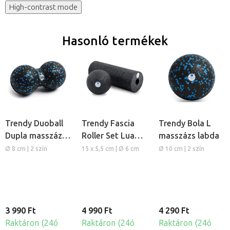
High-contrast mode
Hasonló termékek
Trendy Duoball
Trendy Fascia
Trendy Bola L
Dupla masszázs
Roller Set Lua
masszázs labda
labda
Mini & Bola
Ø 8 cm | 2 szín
15 x 5,5 cm | Ø 6 cm
Ø 10 cm | 2 szín
masszázs henger
és labda
3 990 Ft
4 990 Ft
4 290 Ft
Raktáron (24ó
Raktáron (24ó
Raktáron (24ó