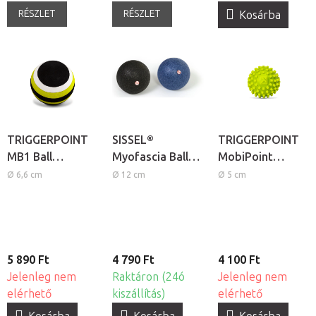
RÉSZLET
RÉSZLET
Kosárba
TRIGGERPOINT
SISSEL®
TRIGGERPOINT
MB1 Ball
Myofascia Ball
MobiPoint
habszivacs
izomlazító
akupresszúrás
Ø 6,6 cm
Ø 12 cm
Ø 5 cm
masszázs labda
masszázslabda
masszázs labda
5 890 Ft
4 790 Ft
4 100 Ft
Jelenleg nem
Raktáron (24ó
Jelenleg nem
elérhető
kiszállítás)
elérhető