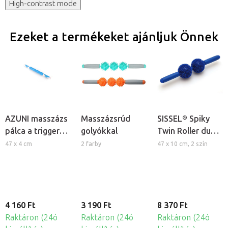
High-contrast mode
Ezeket a termékeket ajánljuk Önnek
AZUNI masszázs
Masszázsrúd
SISSEL® Spiky
pálca a trigger
golyókkal
Twin Roller dupla
pontok
tüskés
47 x 4 cm
2 farby
47 x 10 cm, 2 szín
kezelésére
masszírozó
henger
4 160 Ft
3 190 Ft
8 370 Ft
Raktáron (24ó
Raktáron (24ó
Raktáron (24ó