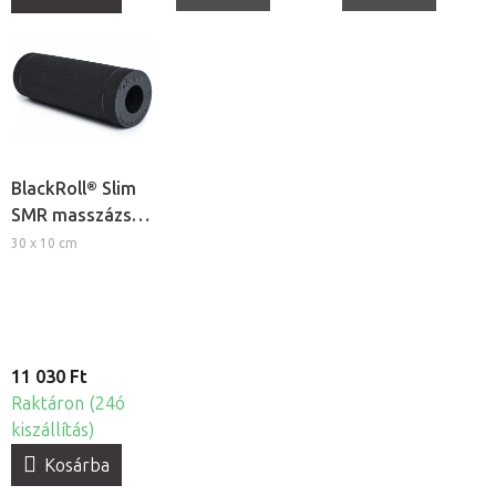
BlackRoll® Slim
SMR masszázs
henger
30 x 10 cm
11 030 Ft
Raktáron (24ó
kiszállítás)
Kosárba