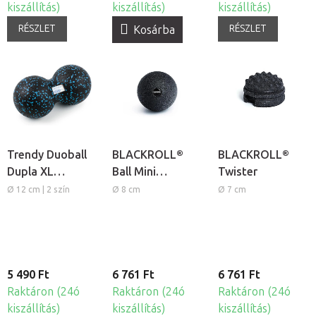
kiszállítás)
kiszállítás)
kiszállítás)
RÉSZLET
RÉSZLET
Kosárba
Trendy Duoball
BLACKROLL®
BLACKROLL®
Dupla XL
Ball Mini
Twister
masszázs labda
masszázs labda
Ø 12 cm | 2 szín
Ø 8 cm
Ø 7 cm
5 490 Ft
6 761 Ft
6 761 Ft
Raktáron (24ó
Raktáron (24ó
Raktáron (24ó
kiszállítás)
kiszállítás)
kiszállítás)