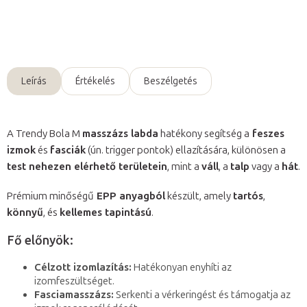
Kérdés
Leírás
Értékelés
Beszélgetés
A Trendy Bola M
masszázs labda
hatékony segítség a
feszes
izmok
és
fasciák
(ún. trigger pontok) ellazítására, különösen a
test nehezen elérhető területein
, mint a
váll
, a
talp
vagy a
hát
.
Prémium minőségű
EPP anyagból
készült, amely
tartós
,
könnyű
, és
kellemes tapintású
.
Fő előnyök:
Célzott izomlazítás:
Hatékonyan enyhíti az
izomfeszültséget.
Fasciamasszázs:
Serkenti a vérkeringést és támogatja az