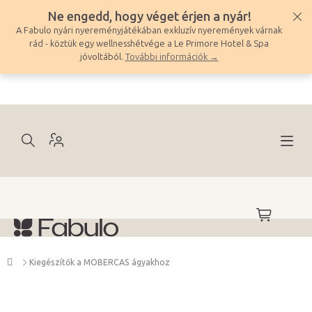
Ugrás
Ne engedd, hogy véget érjen a nyár!
a
A Fabulo nyári nyereményjátékában exkluzív nyeremények várnak
fő
rád - köztük egy wellnesshétvége a Le Primore Hotel & Spa
tartalomhoz
jóvoltából.
További információk →
KOSÁR
Kezdőlap
Kiegészítők a MOBERCAS ágyakhoz