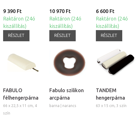
9 390 Ft
10 970 Ft
6 600 Ft
Raktáron (24ó
Raktáron (24ó
Raktáron (24ó
kiszállítás)
kiszállítás)
kiszállítás)
RÉSZLET
RÉSZLET
RÉSZLET
FABULO
Fabulo szilikon
TANDEM
félhengerpárna
arcpárna
hengerpárna
66 x 22,5 x 11 cm, 4
barna | narancs
63 x 15 cm, 3 szín
szín