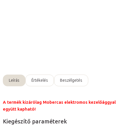
Hozzáadás a kosárhoz
Arclyuk kivágás
Mobercas
elektromos kezelőágyakhoz.
Részletes információ
Kérdés
Leírás
Értékelés
Beszélgetés
A termék kizárólag Mobercas elektromos kezelőággyal
együtt kapható!
Kiegészítő paraméterek