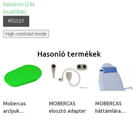
Raktáron (24ó
kiszállítás)
RÉSZLET
High-contrast mode
Hasonló termékek
Mobercas
MOBERCAS
MOBERCAS
arclyuk
elosztó adapter
háttámlára
kivágásba illő
rögzíthető
dugó
ergonomikus
fejpárna