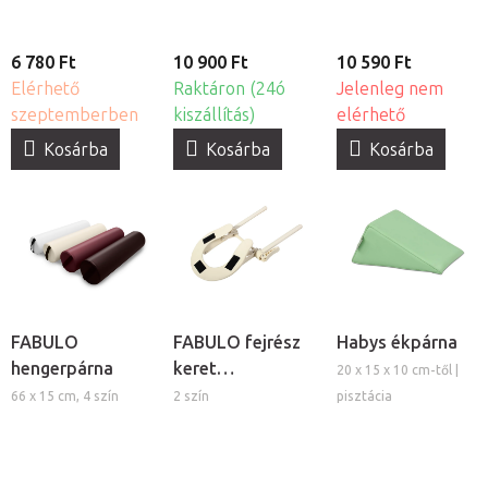
huzat - készlet
6 780 Ft
10 900 Ft
10 590 Ft
Elérhető
Raktáron (24ó
Jelenleg nem
szeptemberben
kiszállítás)
elérhető
Kosárba
Kosárba
Kosárba
FABULO
FABULO fejrész
Habys ékpárna
hengerpárna
keret
20 x 15 x 10 cm-től |
masszázságyhoz
66 x 15 cm, 4 szín
2 szín
pisztácia