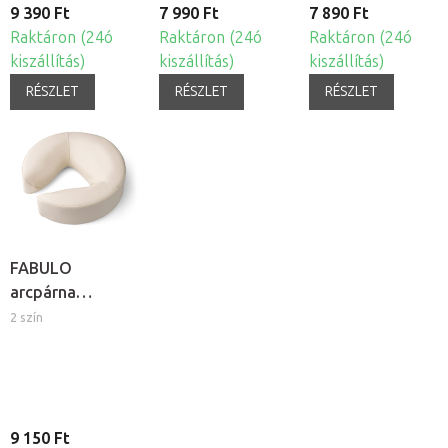
9 390 Ft
7 990 Ft
7 890 Ft
Raktáron (24ó
Raktáron (24ó
Raktáron (24ó
kiszállítás)
kiszállítás)
kiszállítás)
RÉSZLET
RÉSZLET
RÉSZLET
FABULO
arcpárna
masszázságyhoz
2 szín
9 150 Ft