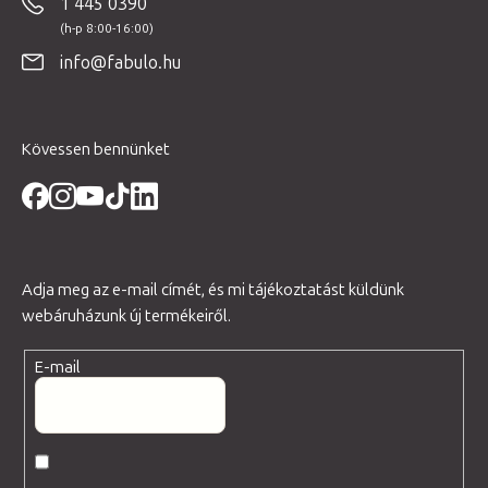
1 445 0390
l
é
info@fabulo.hu
c
Kövessen bennünket
Adja meg az e-mail címét, és mi tájékoztatást küldünk
webáruházunk új termékeiről.
E-mail