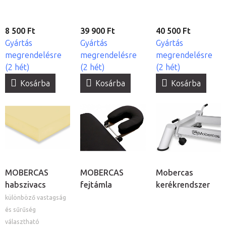
8 500 Ft
39 900 Ft
40 500 Ft
Gyártás
Gyártás
Gyártás
megrendelésre
megrendelésre
megrendelésre
(2 hét)
(2 hét)
(2 hét)
Kosárba
Kosárba
Kosárba
MOBERCAS
MOBERCAS
Mobercas
habszivacs
fejtámla
kerékrendszer
különböző vastagság
és sűrűség
választható