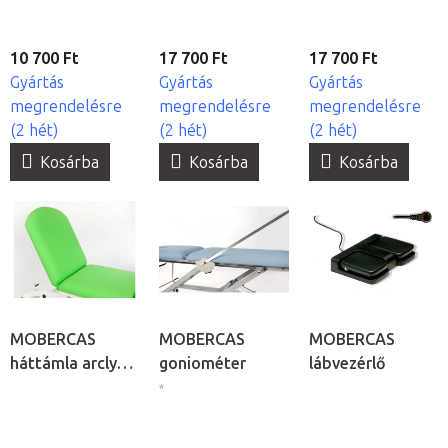
10 700 Ft
17 700 Ft
17 700 Ft
Gyártás
Gyártás
Gyártás
megrendelésre
megrendelésre
megrendelésre
(2 hét)
(2 hét)
(2 hét)
Kosárba
Kosárba
Kosárba
MOBERCAS
MOBERCAS
MOBERCAS
háttámla arclyuk
goniométer
lábvezérlő
kivágás nélkül
*