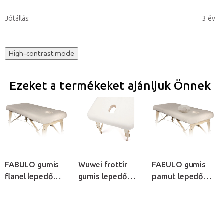
Jótállás
:
3 év
High-contrast mode
Ezeket a termékeket ajánljuk Önnek
FABULO gumis
Wuwei frottír
FABULO gumis
flanel lepedő
gumis lepedő
pamut lepedő
arclyuk
arclyuk
arclyuk
kivágással
kivágással
kivágással és
pamut fejtámla