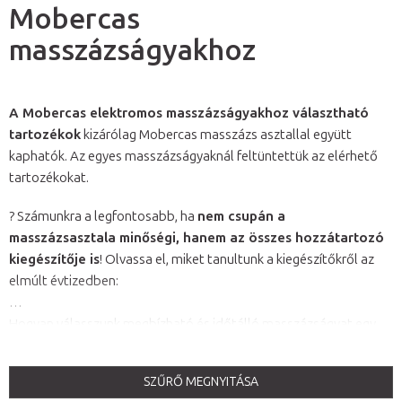
Mobercas
masszázságyakhoz
A Mobercas elektromos masszázságyakhoz választható
tartozékok
kizárólag Mobercas masszázs asztallal együtt
kaphatók. Az egyes masszázságyaknál feltüntettük az elérhető
tartozékokat.
? Számunkra a legfontosabb, ha
nem csupán a
masszázsasztala minőségi, hanem az összes hozzátartozó
kiegészítője is
! Olvassa el, miket tanultunk a kiegészítőkről az
elmúlt évtizedben:
Hogyan válasszunk megbízható és időtálló masszázságyat egy
életre?
?
SZŰRŐ MEGNYITÁSA