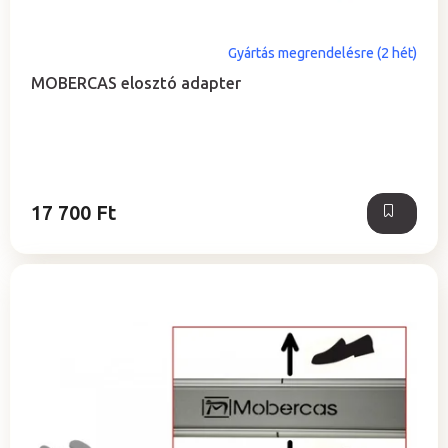
s
e
Gyártás megrendelésre (2 hét)
MOBERCAS elosztó adapter
17 700 Ft