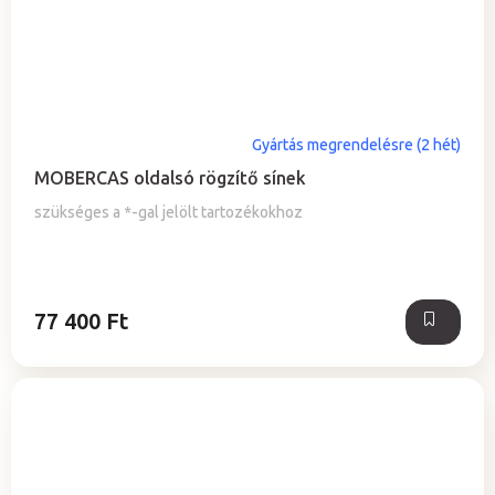
Gyártás megrendelésre (2 hét)
MOBERCAS oldalsó rögzítő sínek
szükséges a *-gal jelölt tartozékokhoz
77 400 Ft