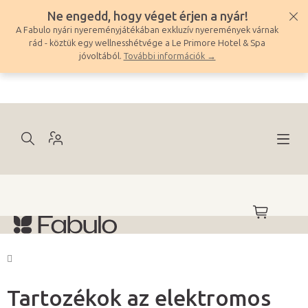
Ugrás
Ne engedd, hogy véget érjen a nyár!
a
A Fabulo nyári nyereményjátékában exkluzív nyeremények várnak
fő
rád - köztük egy wellnesshétvége a Le Primore Hotel & Spa
tartalomhoz
jóvoltából.
További információk →
KOSÁR
Kezdőlap
Tartozékok az elektromos