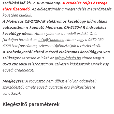
szállítási idő kb. 7-10 munkanap.
A rendelés teljes összege
előre fizetendő.
Az előlegszámlát a megrendelés megerősítését
követően küldjük.
A Mobercas CE-2120-AR elektromos kezelőágy hidraulikus
változatban is kapható
Mobercas CH-2120-AR hidraulikus
kezelőágy néven.
Amennyiben ez a modell érdekli Önt,
forduljon hozzánk az
info@fabulo.hu
címen vagy a 0670 282
6028 telefonszámon, szívesen tájékoztatjuk a részletekről.
A szabványostól eltérő méretű elektromos kezelőágyra van
szüksége?
Keressen minket az
info@fabulo.hu
címen vagy a
0670 282 6028
telefonszámon, szívesen kidolgozunk Önnek egy
egyedi árajánlatot!
Megjegyzés:
A fogyasztó nem állhat el olyan adásvételi
szerződéstől, amely egyedi gyártású áru értékesítésére
vonatkozik.
Kiegészítő paraméterek