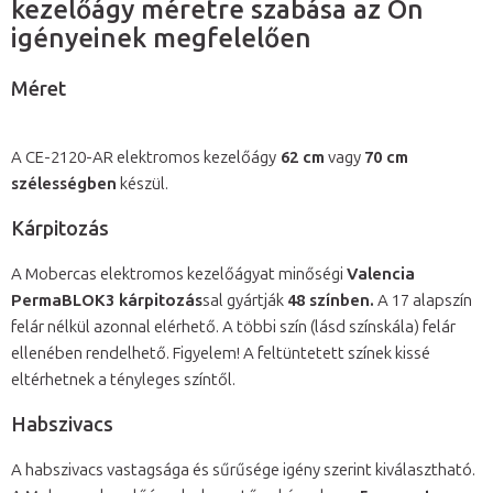
kezelőágy méretre szabása az Ön
igényeinek megfelelően
Méret
A CE-2120-AR elektromos kezelőágy
62 cm
vagy
70 cm
szélességben
készül.
Kárpitozás
A Mobercas elektromos kezelőágyat minőségi
Valencia
PermaBLOK3
kárpitozás
sal gyártják
48 színben.
A 17 alapszín
felár nélkül azonnal elérhető. A többi szín (lásd színskála) felár
ellenében rendelhető. Figyelem! A feltüntetett színek kissé
eltérhetnek a tényleges színtől.
Habszivacs
A habszivacs vastagsága és sűrűsége igény szerint kiválasztható.