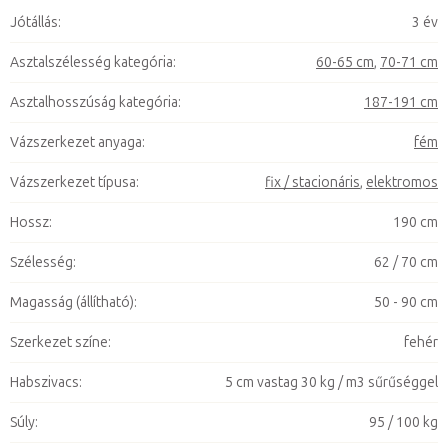
Jótállás
:
3 év
Asztalszélesség kategória
:
60-65 cm
,
70-71 cm
Asztalhosszúság kategória
:
187-191 cm
Vázszerkezet anyaga
:
fém
Vázszerkezet típusa
:
fix / stacionáris
,
elektromos
Hossz
:
190 cm
Szélesség
:
62 / 70 cm
Magasság (állítható)
:
50 - 90 cm
Szerkezet színe
:
fehér
Habszivacs
:
5 cm vastag 30 kg / m3 sűrűséggel
Súly
:
95 / 100 kg