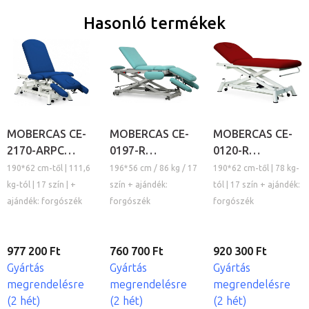
Hasonló termékek
MOBERCAS CE-
MOBERCAS CE-
MOBERCAS CE-
2170-ARPC
0197-R
0120-R
elektromos
elektromos
elektromos
190*62 cm-től | 111,6
196*56 cm / 86 kg / 17
190*62 cm-től | 78 kg-
kezelőágy
kezelőágy
kezelőágy
kg-tól | 17 szín | +
szín + ajándék:
tól | 17 szín + ajándék:
ajándék: forgószék
forgószék
forgószék
977 200 Ft
760 700 Ft
920 300 Ft
Gyártás
Gyártás
Gyártás
megrendelésre
megrendelésre
megrendelésre
(2 hét)
(2 hét)
(2 hét)