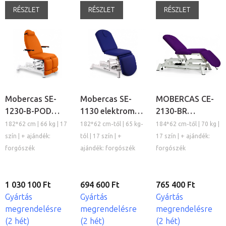
RÉSZLET
RÉSZLET
RÉSZLET
Mobercas SE-
Mobercas SE-
MOBERCAS CE-
1230-B-POD
1130 elektromos
2130-BR
elektromos
kezelőágy
elektromos
182*62 cm | 66 kg | 17
182*62 cm-től | 65 kg-
184*62 cm-től | 70 kg |
kezelőágy
kezelőágy
szín | + ajándék:
tól | 17 szín | +
17 szín | + ajándék:
forgószék
ajándék: forgószék
forgószék
1 030 100 Ft
694 600 Ft
765 400 Ft
Gyártás
Gyártás
Gyártás
megrendelésre
megrendelésre
megrendelésre
(2 hét)
(2 hét)
(2 hét)