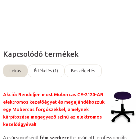
Részletes információ
Kérdés
Kapcsolódó termékek
Leírás
Értékelés (1)
Beszélgetés
Akció: Rendeljen most Mobercas CE-2120-AR
elektromos kezelőágyat és megajándékozzuk
egy Mobercas forgószékkel, amelynek
kárpitozása megegyező színű az elektromos
kezelőágyéval!
A csúcsminőségű
fém szerkezet
tel gyártott, professzionális,