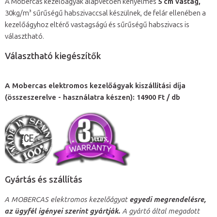
A Mobercas kezelőágyak alapvetően kényelmes
5 cm vastag,
30kg/m³ sűrűségű habszivaccsal készülnek, de felár ellenében a
kezelőágyhoz eltérő vastagságú és sűrűségű habszivacs is
választható.
Választható kiegészítők
A Mobercas elektromos kezelőágyak kiszállítási díja
(összeszerelve - használatra készen): 14900 Ft / db
Gyártás és szállítás
A MOBERCAS elektromos kezelőágyat
egyedi megrendelésre,
az ügyfél igényei szerint gyártják.
A gyártó által megadott