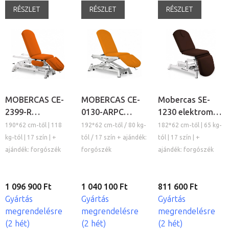
RÉSZLET
RÉSZLET
RÉSZLET
MOBERCAS CE-
MOBERCAS CE-
Mobercas SE-
2399-R
0130-ARPC
1230 elektromos
elektromos
elektromos
kezelőágy
190*62 cm-től | 118
192*62 cm-től / 80 kg-
182*62 cm-től | 65 kg-
kezelőágy
kezelőágy
kg-tól | 17 szín | +
tól / 17 szín + ajándék:
tól | 17 szín | +
ajándék: forgószék
forgószék
ajándék: forgószék
1 096 900 Ft
1 040 100 Ft
811 600 Ft
Gyártás
Gyártás
Gyártás
megrendelésre
megrendelésre
megrendelésre
(2 hét)
(2 hét)
(2 hét)