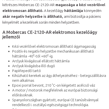
kétrészes Mobercas CE-2120-AR
magassága a kézi vezérlővel
elektromosan állítható.
A kezelőágy
háttámlája
könnyedén
akár negatív helyzetbe is állítható,
ami biztosítja a páciens
kényelmét a kezelések során minden helyzetben.
A Mobercas CE-2120-AR elektromos kezelőágy
jellemzői
Kézi vezérlővel elektromosan állítható ágymagasság
Pozitív és negatív helyzetbe mechanikusan állítható
háttámla -40°-tól +60°-ig.
Arclyuk kivágással ellátott háttámla
Arclyuk kivágásba illő dugó
Papírlepedő tartó
Kihúzható kerekek az ágy áthelyezéséhez - betegszállításra
nem alkalmas
Epoxi porral bevont, 210 ˚C-on kiégetett acélcső váz
A motor / motorok megfelelnek az európai biztonsági
előírásoknak.
Spanyolországban gyártott, európai CE tanúsítvánnyal
rendelkező I. osztályú egészségügyi technológia.