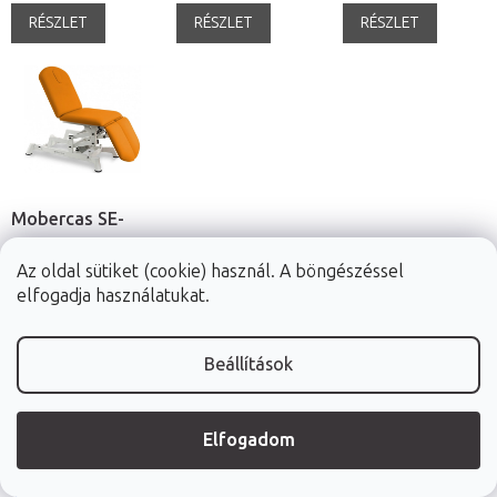
RÉSZLET
RÉSZLET
RÉSZLET
Mobercas SE-
1130-P
Az oldal sütiket (cookie) használ. A böngészéssel
elektromos
182*62 cm-től | 68 kg-
elfogadja használatukat.
kezelőágy
tól | 17 szín | +
ajándék: forgószék
Beállítások
730 900 Ft
Gyártás
Elfogadom
megrendelésre
(2 hét)