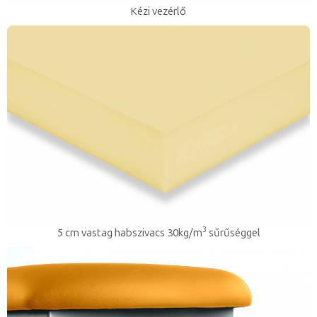
Kézi vezérlő
3
5 cm vastag habszivacs 30kg/m
sűrűséggel