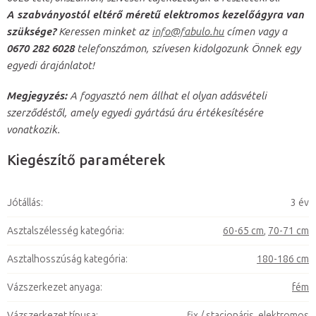
A szabványostól eltérő méretű elektromos kezelőágyra van
szüksége
?
Keressen minket az
info@fabulo.hu
címen vagy a
0670 282 6028
telefonszámon, szívesen kidolgozunk Önnek egy
egyedi árajánlatot!
Megjegyzés:
A fogyasztó nem állhat el olyan adásvételi
szerződéstől, amely egyedi gyártású áru értékesítésére
vonatkozik.
Kiegészítő paraméterek
Jótállás
:
3 év
Asztalszélesség kategória
:
60-65 cm
,
70-71 cm
Asztalhosszúság kategória
:
180-186 cm
Vázszerkezet anyaga
:
fém
Vázszerkezet típusa
:
fix / stacionáris
,
elektromos