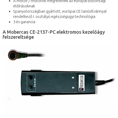
A motor / motorok megfelelnek az európai biztonsági
előírásoknak
Spanyolországban gyártott, európai CE tanúsítvánnyal
rendelkező I. osztályú egészségügyi technológia
3 év garancia
A Mobercas CE-2137-PC elektromos kezelőágy
felszereltsége