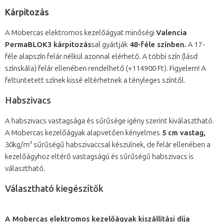
Kárpitozás
A Mobercas elektromos kezelőágyat minőségi
Valencia
PermaBLOK3
kárpitozás
sal gyártják
48-féle színben.
A 17-
féle alapszín felár nélkül azonnal elérhető. A többi szín (lásd
színskála) felár ellenében rendelhető (+114900 Ft). Figyelem! A
feltüntetett színek kissé eltérhetnek a tényleges színtől.
Habszivacs
A habszivacs vastagsága és sűrűsége igény szerint kiválasztható.
A Mobercas kezelőágyak alapvetően kényelmes
5 cm vastag,
30kg/m³ sűrűségű habszivaccsal készülnek, de felár ellenében a
kezelőágyhoz eltérő vastagságú és sűrűségű habszivacs is
választható.
Választható kiegészítők
A Mobercas elektromos kezelőágyak kiszállítási díja