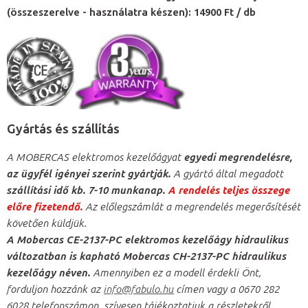
(összeszerelve - használatra készen): 14900 Ft / db
Gyártás és szállítás
A MOBERCAS elektromos kezelőágyat
egyedi megrendelésre,
az ügyfél igényei szerint gyártják.
A gyártó által megadott
szállítási idő kb. 7-10 munkanap.
A rendelés teljes összege
előre fizetendő.
Az előlegszámlát a megrendelés megerősítését
követően küldjük.
A Mobercas CE-2137-PC elektromos kezelőágy hidraulikus
változatban is kapható
Mobercas CH-2137-PC hidraulikus
kezelőágy néven.
Amennyiben ez a modell érdekli Önt,
forduljon hozzánk az
info@fabulo.hu
címen vagy a 0670 282
6028 telefonszámon, szívesen tájékoztatjuk a részletekről.