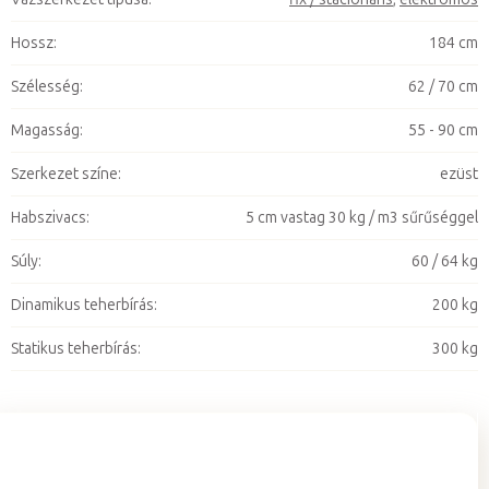
Hossz
:
184 cm
Szélesség
:
62 / 70 cm
Magasság
:
55 - 90 cm
Szerkezet színe
:
ezüst
Habszivacs
:
5 cm vastag 30 kg / m3 sűrűséggel
Súly
:
60 / 64 kg
Dinamikus teherbírás
:
200 kg
Statikus teherbírás
:
300 kg