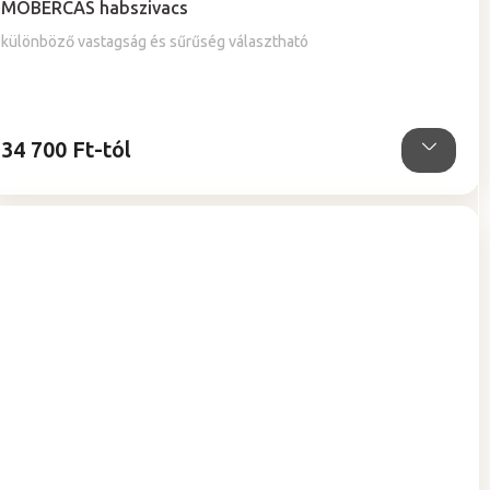
MOBERCAS habszivacs
különböző vastagság és sűrűség választható
34 700 Ft-tól