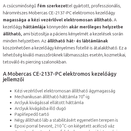
A csúcsminőségű
fém szerkezet
tel gyártott, professzionális,
háromrészes Mobercas CE-2137-PC elektromos kezelőágy
magassága a kézi vezérlővel elektromosan állítható.
A
kezelőágy
háttámlája
könnyedén
akár merőleges helyzetbe
állítható,
ami biztosítja a páciens kényelmét a kezelések során
minden helyzetben. Az
állítható hát- és lábtámlának
köszönhetően a kezelőágy kényelmes fotellé is átalakítható. Ez a
lehetőség kiváló masszőröknek lábmasszázs esetén, kozmetikai,
tetováló és piercing szalonokban.
A Mobercas CE-2137-PC elektromos kezelőágy
jellemzői
Kézi vezérlővel elektromosan állítható ágymagasság
Mechanikusan állítható háttámla 70°-ig
Arclyuk kivágással ellátott háttámla
Arclyuk kivágásba illő dugó
Papírlepedő tartó
Négy állítható láb a stabilitásért egyenetlen terepen is
Epoxi porral bevont, 210 ˚C-on kiégetett acélcső váz