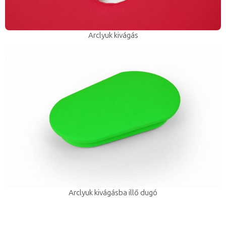
Arclyuk kivágás
Arclyuk kivágásba illő dugó