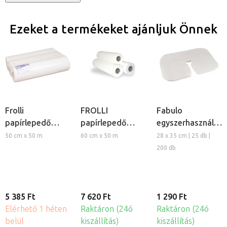
Ezeket a termékeket ajánljuk Önnek
Frolli
FROLLI
Fabulo
papírlepedő
papírlepedő
egyszerhasználato
tekercs 50, 3db
tekercs 60, 3db
fejtámla kendő
50 cm x 50 m
60 cm x 50 m
28 x 35 cm | 25 db |
nemszőtt
200 db
textíliából
5 385 Ft
7 620 Ft
1 290 Ft
Elérhető 1 héten
Raktáron (24ó
Raktáron (24ó
belül
kiszállítás)
kiszállítás)