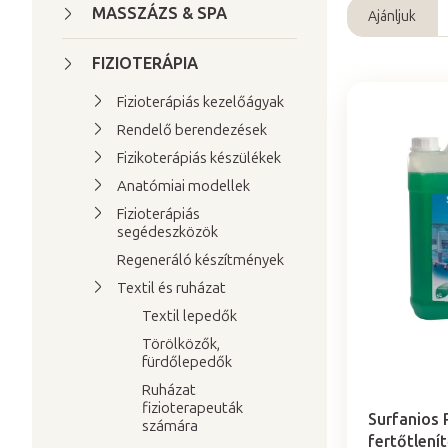
a
MASSZÁZS & SPA
Ajánljuk
T
l
e
s
FIZIOTERÁPIA
r
ó
Fizioterápiás kezelőágyak
m
p
T
Rendelő berendezések
é
a
e
Fizikoterápiás készülékek
k
n
r
e
Anatómiai modellek
e
m
k
Fizioterápiás
l
segédeszközök
é
r
k
Regeneráló készítmények
e
e
Textil és ruházat
n
k
d
Textil lepedők
l
e
Törölközők,
fürdőlepedők
i
z
A
s
Ruházat
é
termék
fizioterapeuták
t
átlagos
s
Surfanios 
számára
értékelése
fertőtlení
á