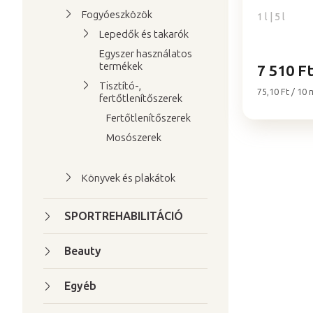
e
5-
j
Fogyóeszközök
1 l | 5 l
ből
a
Lepedők és takarók
5,0
csillag.
Egyszer használatos
termékek
7 510 F
Tisztító-,
Egységár:
75,10 Ft / 10 
fertőtlenítőszerek
Fertőtlenítőszerek
Mosószerek
Könyvek és plakátok
SPORTREHABILITÁCIÓ
Beauty
Egyéb