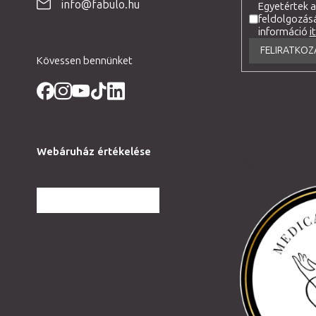
é
info@fabulo.hu
Egyetértek 
feldolgozás
c
információ
i
FELIRATKOZ
Kövessen bennünket
Webáruház értékelése
Partnereink
TOVÁBBI VÉLEMÉNYEK