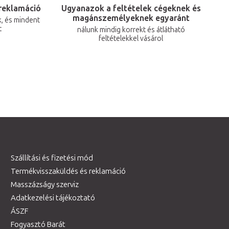
reklamáció
Ugyanazok a feltételek cégeknek és
magánszemélyeknek egyaránt
, és mindent
t
nálunk mindig korrekt és átlátható
feltételekkel vásárol
Szállítási és fizetési mód
Termékvisszaküldés és reklamáció
Masszázságy szerviz
Adatkezelési tájékoztató
ÁSZF
Fogyasztó Barát