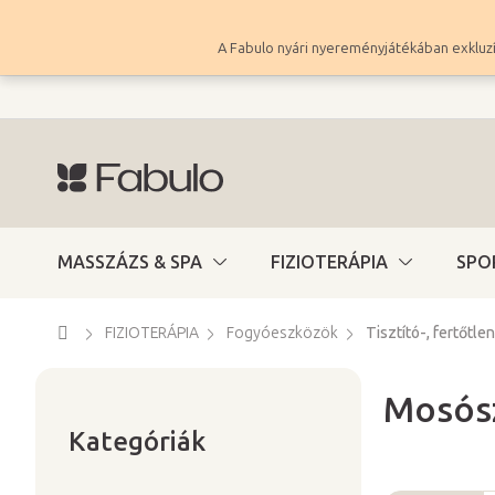
Ugrás
a
A Fabulo nyári nyereményjátékában exkluzí
fő
tartalomhoz
MASSZÁZS & SPA
FIZIOTERÁPIA
SPO
Kezdőlap
FIZIOTERÁPIA
Fogyóeszközök
Tisztító-, fertőtle
Mosósz
Kategóriák
O
átugrása
Kategóriák
l
d