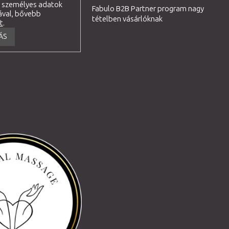
a személyes adatok
Fabulo B2B Partner program nagy
ával, bővebb
tételben vásárlóknak
tt
.
ÁS