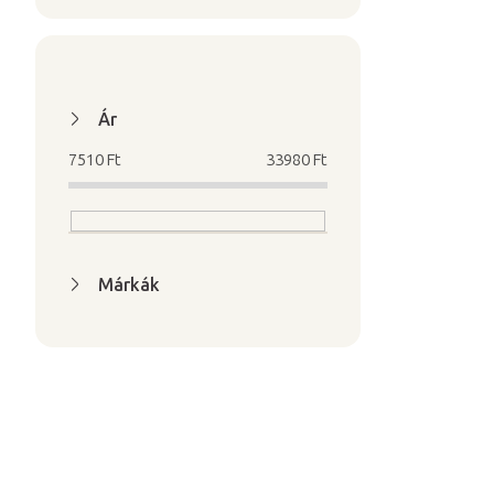
Ár
7510
Ft
33980
Ft
Márkák