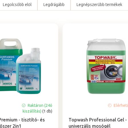
Legolcsóbb elöl
Legdrágább
Legnépszerűbb termékek
Raktáron (24ó
Elérhet
A
kiszállítás)
(1 db)
termék
átlagos
Premium - tisztító- és
Topwash Professional Gel -
értékelése
tőszer 2in1
univerzális mosógél