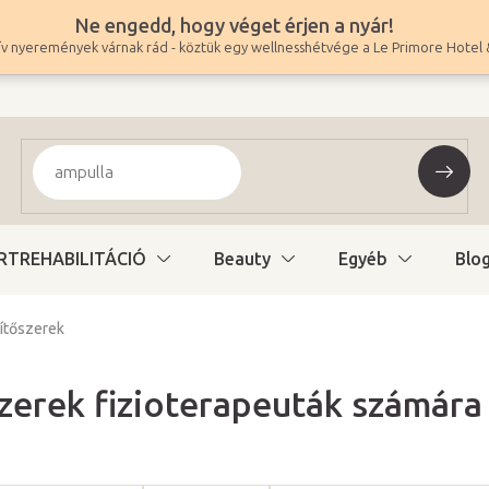
Ne engedd, hogy véget érjen a nyár!
v nyeremények várnak rád - köztük egy wellnesshétvége a Le Primore Hotel 
RTREHABILITÁCIÓ
Beauty
Egyéb
Blo
nítőszerek
erek fizioterapeuták számára