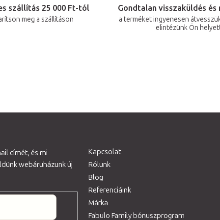
s szállítás 25 000 Ft-tól
Gondtalan visszaküldés és 
arítson meg a szállításon
a terméket ingyenesen átvesszük
elintézünk Ön helyet
Kapcsolat
il címét, és mi
üldünk webáruházunk új
Rólunk
Blog
Referenciáink
Márka
Fabulo Family bónuszprogram