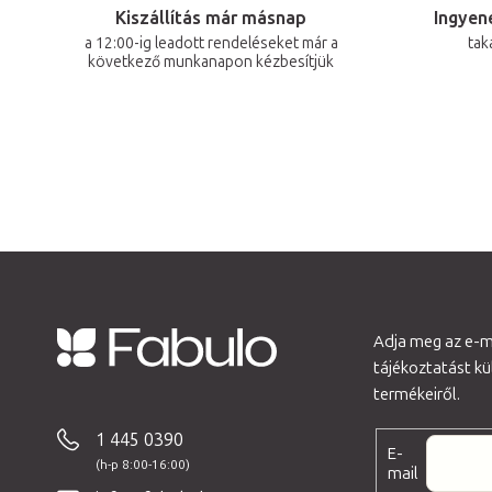
Kiszállítás már másnap
Ingyene
a 12:00-ig leadott rendeléseket már a
tak
következő munkanapon kézbesítjük
Adja meg az e-ma
tájékoztatást k
L
termékeiről.
á
b
1 445 0390
E-
l
mail