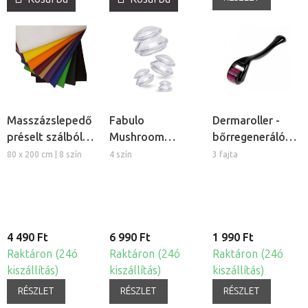
Masszázslepedő
Fabulo
Dermaroller -
préselt szálból,
Mushroom
bőrregeneráló
5db
gomba alakú
tűs henger
80 x 200 cm | 8 szín
4 szín
3 fajta
szilikon köpöly
készlet, 4db
4 490 Ft
6 990 Ft
1 990 Ft
Raktáron (24ó
Raktáron (24ó
Raktáron (24ó
kiszállítás)
kiszállítás)
kiszállítás)
RÉSZLET
RÉSZLET
RÉSZLET