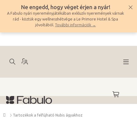
Ugrás
Ne engedd, hogy véget érjen a nyár!
a
A Fabulo nyári nyereményjátékában exkluzív nyeremények várnak
fő
rád - köztük egy wellnesshétvége a Le Primore Hotel & Spa
tartalomhoz
jóvoltából.
További információk →
KOSÁR
Kezdőlap
Tartozékok a felfújható Nubis ágyakhoz