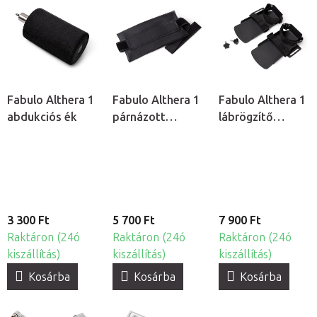
Fabulo Althera 1
Fabulo Althera 1
Fabulo Althera 1
abdukciós ék
párnázott
lábrögzítő
teströgzítő pánt
konzol, 2db
3 300 Ft
5 700 Ft
7 900 Ft
Raktáron (24ó
Raktáron (24ó
Raktáron (24ó
kiszállítás)
kiszállítás)
kiszállítás)
Kosárba
Kosárba
Kosárba