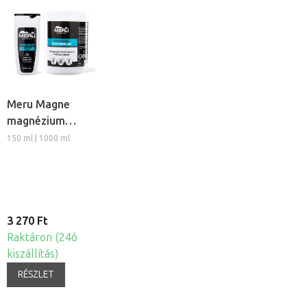
Meru Magne
magnézium
masszázs krém
150 ml | 1000 ml
3 270 Ft
Raktáron (24ó
kiszállítás)
RÉSZLET