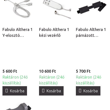
Fabulo Althera 1
Fabulo Althera 1
Fabulo Althera 1
Y-elosztó
kézi vezérlõ
párnázott
csatlakozókábel
térdrögzítő pánt
5 600 Ft
10 600 Ft
5 700 Ft
Raktáron (24ó
Raktáron (24ó
Raktáron (24ó
kiszállítás)
kiszállítás)
kiszállítás)
Kosárba
Kosárba
Kosárba