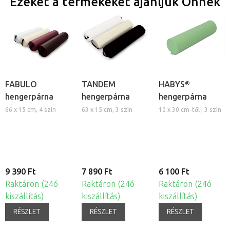
Ezeket a termékeket ajánljuk Önnek
FABULO
TANDEM
HABYS®
hengerpárna
hengerpárna
hengerpárna
66 x 15 cm, 4 szín
63 x 15 cm, 3 szín
10 x 30 cm-től | 3 szín
9 390 Ft
7 890 Ft
6 100 Ft
Raktáron (24ó
Raktáron (24ó
Raktáron (24ó
kiszállítás)
kiszállítás)
kiszállítás)
RÉSZLET
RÉSZLET
RÉSZLET