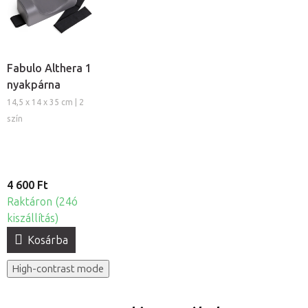
Fabulo Althera 1
nyakpárna
14,5 x 14 x 35 cm | 2
szín
4 600 Ft
Raktáron (24ó
kiszállítás)
Kosárba
High-contrast mode