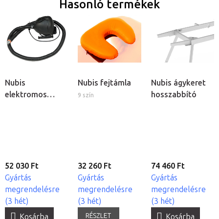
Hasonló termékek
Nubis
Nubis fejtámla
Nubis ágykeret
elektromos
hosszabbító
9 szín
pumpa
52 030 Ft
32 260 Ft
74 460 Ft
Gyártás
Gyártás
Gyártás
megrendelésre
megrendelésre
megrendelésre
(3 hét)
(3 hét)
(3 hét)
RÉSZLET
Kosárba
Kosárba