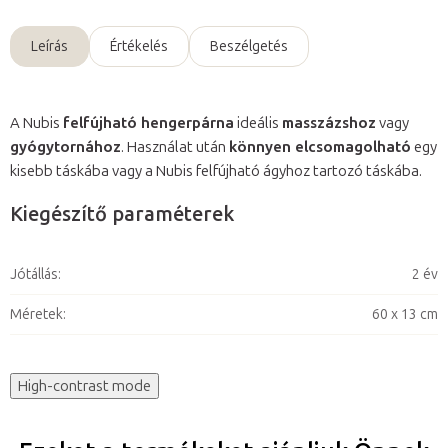
Leírás
Értékelés
Beszélgetés
A Nubis
felfújható hengerpárna
ideális
masszázshoz
vagy
gyógytornához
. Használat után
könnyen elcsomagolható
egy
kisebb táskába vagy a Nubis felfújható ágyhoz tartozó táskába.
Kiegészítő paraméterek
Jótállás
:
2 év
Méretek
:
60 x 13 cm
High-contrast mode