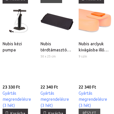
Nubis kézi
Nubis
Nubis arclyuk
pumpa
térdtámasztó
kivágásba illő
párna
dugó
50 x 25 cm
9 szín
23 330 Ft
22 340 Ft
22 340 Ft
Gyártás
Gyártás
Gyártás
megrendelésre
megrendelésre
megrendelésre
(3 hét)
(3 hét)
(3 hét)
RÉSZLET
Kosárba
Kosárba