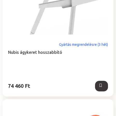
j
d
a
e
z
é
s
e
Gyártás megrendelésre (3 hét)
Nubis ágykeret hosszabbító
74 460 Ft