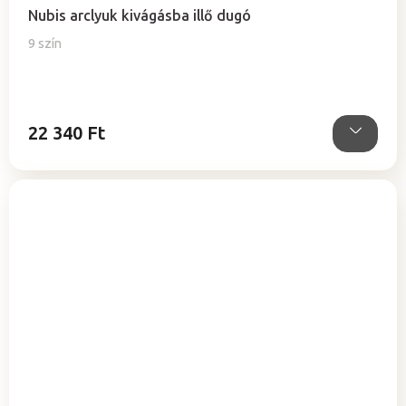
Nubis arclyuk kivágásba illő dugó
9 szín
22 340 Ft