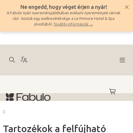
Ugrás
Ne engedd, hogy véget érjen a nyár!
a
A Fabulo nyári nyereményjátékában exkluzív nyeremények várnak
fő
rád - köztük egy wellnesshétvége a Le Primore Hotel & Spa
tartalomhoz
jóvoltából.
További információk →
KOSÁR
Kezdőlap
Tartozékok a felfújható