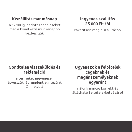
t
a
i
Kiszállítás már másnap
Ingyenes szállítás
r
25 000 Ft-tól
a 12:00-ig leadott rendeléseket
már a következő munkanapon
takarítson meg a szállításon
á
kézbesítjük
n
y
í
t
Gondtalan visszaküldés és
Ugyanazok a feltételek
á
reklamáció
cégeknek és
s
magánszemélyeknek
a terméket ingyenesen
egyaránt
átvesszük, és mindent elintézünk
e
Ön helyett
nálunk mindig korrekt és
l
átlátható feltételekkel vásárol
e
m
e
i