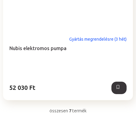
Gyártás megrendelésre (3 hét)
Nubis elektromos pumpa
52 030 Ft
összesen
7
termék
L
i
s