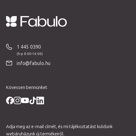
L
á
b
1 445 0390
l
é
info@fabulo.hu
c
Kövessen bennünket
Adja meg az e-mail címét, és mi tájékoztatást küldünk
webáruházunk új termékeiről.