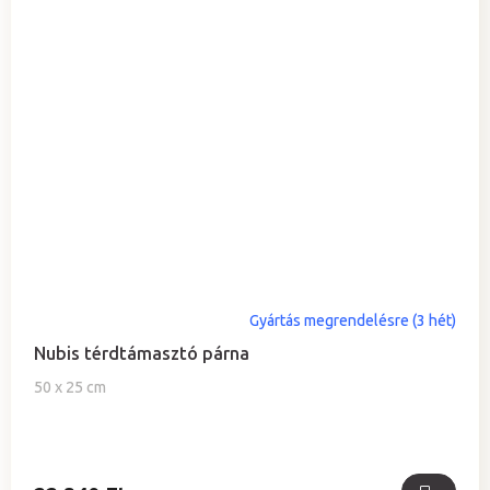
Gyártás megrendelésre (3 hét)
Nubis térdtámasztó párna
50 x 25 cm