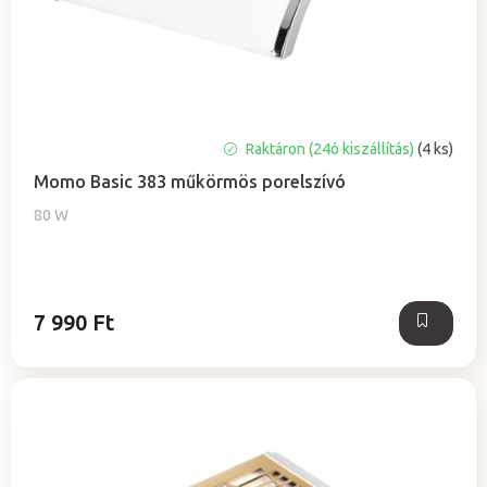
a
e
z
é
s
e
Raktáron (24ó kiszállítás)
(4 ks)
Momo Basic 383 műkörmös porelszívó
80 W
7 990 Ft