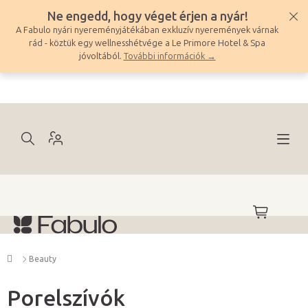
Ugrás
Ne engedd, hogy véget érjen a nyár!
a
A Fabulo nyári nyereményjátékában exkluzív nyeremények várnak
fő
rád - köztük egy wellnesshétvége a Le Primore Hotel & Spa
tartalomhoz
jóvoltából.
További információk →
KOSÁR
Kezdőlap
Beauty
Porelszívók