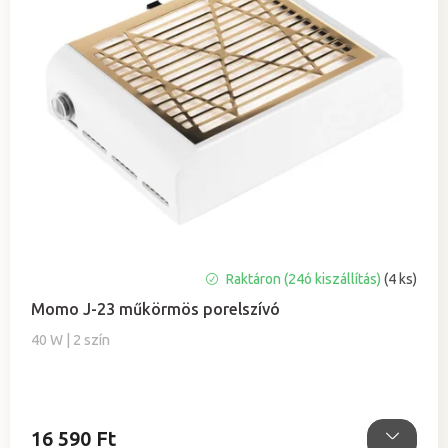
Raktáron (24ó kiszállítás)
(4 ks)
Momo J-23 műkörmös porelszívó
40 W | 2 szín
16 590 Ft