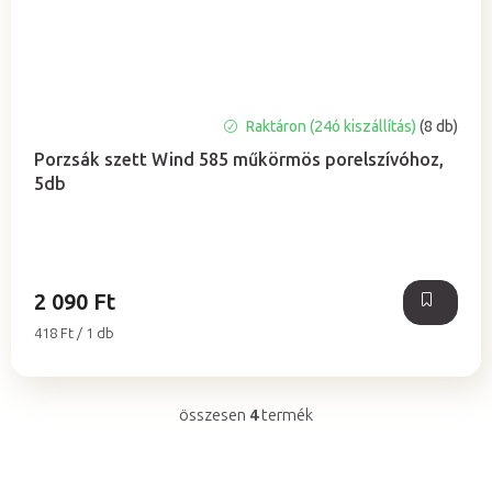
Raktáron (24ó kiszállítás)
(8 db)
Porzsák szett Wind 585 műkörmös porelszívóhoz,
5db
2 090 Ft
Egységár:
418 Ft / 1 db
összesen
4
termék
L
i
s