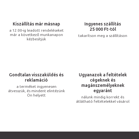
t
a
i
Kiszállítás már másnap
Ingyenes szállítás
r
25 000 Ft-tól
a 12:00-ig leadott rendeléseket
már a következő munkanapon
takarítson meg a szállításon
á
kézbesítjük
n
y
í
t
Gondtalan visszaküldés és
Ugyanazok a feltételek
á
reklamáció
cégeknek és
s
magánszemélyeknek
a terméket ingyenesen
egyaránt
átvesszük, és mindent elintézünk
e
Ön helyett
nálunk mindig korrekt és
l
átlátható feltételekkel vásárol
e
m
e
i