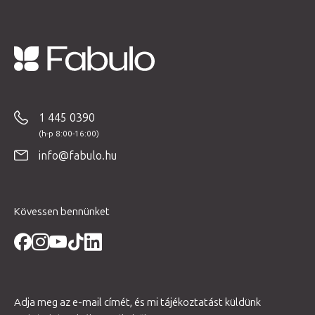
L
á
b
1 445 0390
l
é
info@fabulo.hu
c
Kövessen bennünket
Adja meg az e-mail címét, és mi tájékoztatást küldünk