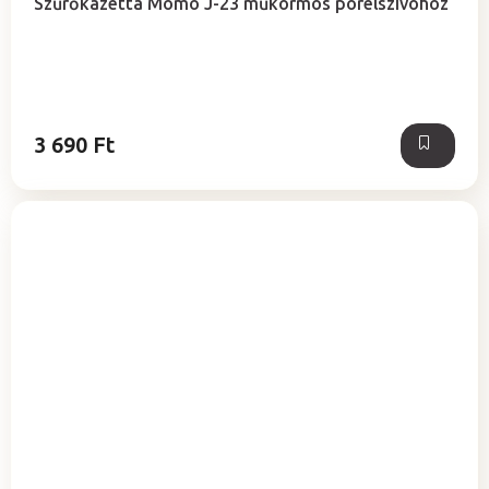
Szűrőkazetta Momo J-23 műkörmös porelszívóhoz
3 690 Ft