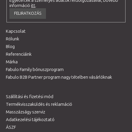
Egyetértek a személyes adatok feldolgozásával, bővebb
információ
itt
.
FELIRATKOZÁS
Kapcsolat
Rólunk
Blog
Referenciáink
Márka
Fabulo Family bónuszprogram
Fabulo B2B Partner program nagy tételben vásárlóknak
Szállítási és fizetési mód
Termékvisszaküldés és reklamáció
Masszázságy szerviz
Adatkezelési tájékoztató
ÁSZF