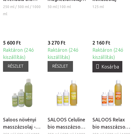
masszázsolaj és
izmokra
250 ml / 500 ml / 1000
50 ml | 100 ml
125 ml
testolaj
ml
5 600 Ft
3 270 Ft
2 160 Ft
Raktáron (24ó
Raktáron (24ó
Raktáron (24ó
kiszállítás)
kiszállítás)
kiszállítás)
RÉSZLET
RÉSZLET
Kosárba
Saloos növényi
SALOOS Celuline
SALOOS Relax
masszázsolaj -
bio masszázsolaj
bio masszázsolaj