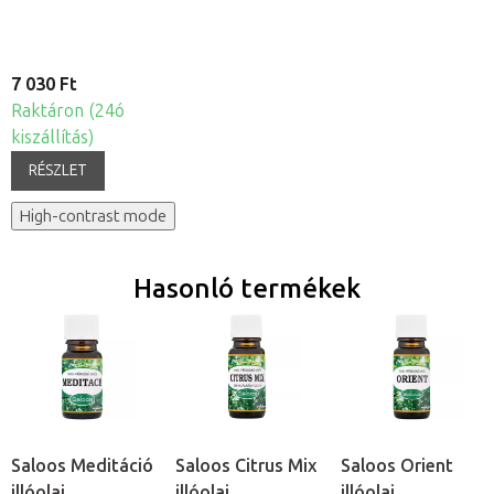
7 030 Ft
Raktáron (24ó
kiszállítás)
RÉSZLET
High-contrast mode
Hasonló termékek
Saloos Meditáció
Saloos Citrus Mix
Saloos Orient
illóolaj
illóolaj
illóolaj