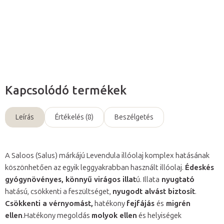
Részletes információ
Kérdés
Kapcsolódó termékek
Leírás
Értékelés (8)
Beszélgetés
A Saloos (Salus) márkájú Levendula illóolaj komplex hatásának
köszönhetően az egyik leggyakrabban használt illóolaj.
Édeskés
gyógynövényes, könnyű virágos illat
ú. Illata
nyugtató
hatású, csökkenti a feszültséget,
nyugodt alvást biztosít
.
Csökkenti a vérnyomást,
hatékony
fejfájás
és
migrén
ellen
.Hatékony megoldás
molyok ellen
és helyiségek