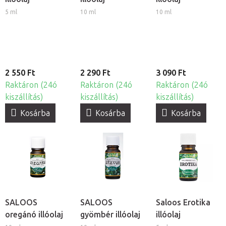
5 ml
10 ml
10 ml
2 550 Ft
2 290 Ft
3 090 Ft
Raktáron (24ó
Raktáron (24ó
Raktáron (24ó
kiszállítás)
kiszállítás)
kiszállítás)
Kosárba
Kosárba
Kosárba
SALOOS
SALOOS
Saloos Erotika
oregánó illóolaj
gyömbér illóolaj
illóolaj