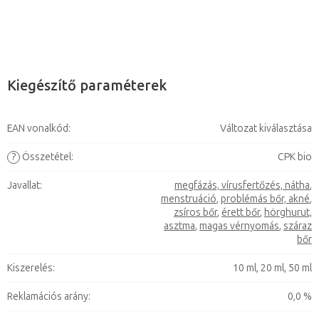
Kiegészítő paraméterek
EAN vonalkód
:
Változat kiválasztása
?
Összetétel
:
CPK bio
Javallat
:
megfázás, vírusfertőzés, nátha
,
menstruáció
,
problémás bőr, akné
,
zsíros bőr
,
érett bőr
,
hörghurut,
asztma
,
magas vérnyomás
,
száraz
bőr
Kiszerelés
:
10 ml, 20 ml, 50 ml
Reklamációs arány
:
0,0 %