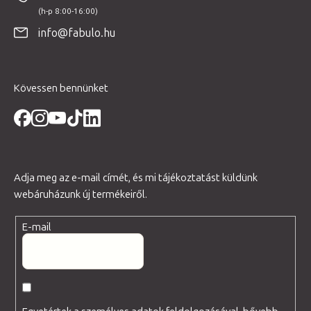
l
é
info@fabulo.hu
c
Kövessen bennünket
Adja meg az e-mail címét, és mi tájékoztatást küldünk
webáruházunk új termékeiről.
E-mail