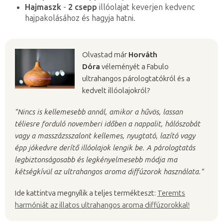
Hajmaszk
-
2 csepp
illóolajat keverjen kedvenc
hajpakolásához és hagyja hatni.
Olvastad már
Horváth
Dóra
véleményét a Fabulo
ultrahangos párologtatókról és a
kedvelt illóolajokról?
"Nincs is kellemesebb annál, amikor a hűvös, lassan
téliesre forduló novemberi időben a nappalit, hálószobát
vagy a masszázsszalont kellemes, nyugtató, lazító vagy
épp jókedvre derítő illóolajok lengik be. A párologtatás
legbiztonságosabb és legkényelmesebb módja ma
kétségkívül az ultrahangos aroma diffúzorok használata."
Ide kattintva megnyílik a teljes termékteszt:
Teremts
harmóniát az illatos ultrahangos aroma diffúzorokkal!