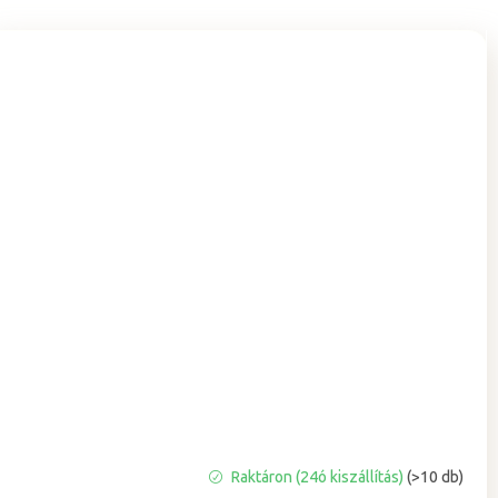
A
Raktáron (24ó kiszállítás)
(>10 db)