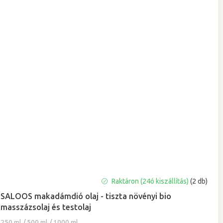
A
Raktáron (24ó kiszállítás)
(2 db)
termék
SALOOS makadámdió olaj - tiszta növényi bio
átlagos
masszázsolaj és testolaj
értékelése
5-
250 ml / 500 ml / 1000 ml