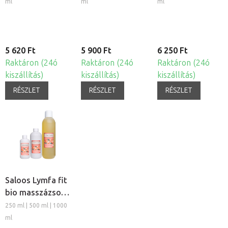
kivonat
kivonat
ml
ml
ml
5 620 Ft
5 900 Ft
6 250 Ft
Raktáron (24ó
Raktáron (24ó
Raktáron (24ó
kiszállítás)
kiszállítás)
kiszállítás)
RÉSZLET
RÉSZLET
RÉSZLET
Saloos Lymfa fit
bio masszázsolaj
és testolaj
250 ml | 500 ml | 1000
ml