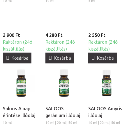
10 ml
10 ml
5 ml
2 900 Ft
4 280 Ft
2 550 Ft
Raktáron (24ó
Raktáron (24ó
Raktáron (24ó
kiszállítás)
kiszállítás)
kiszállítás)
Kosárba
Kosárba
Kosárba
Saloos A nap
SALOOS
SALOOS Amyris
érintése illóolaj
geránium illóolaj
illóolaj
10 ml
10 ml | 20 ml | 50 ml
10 ml | 20 ml | 50 ml