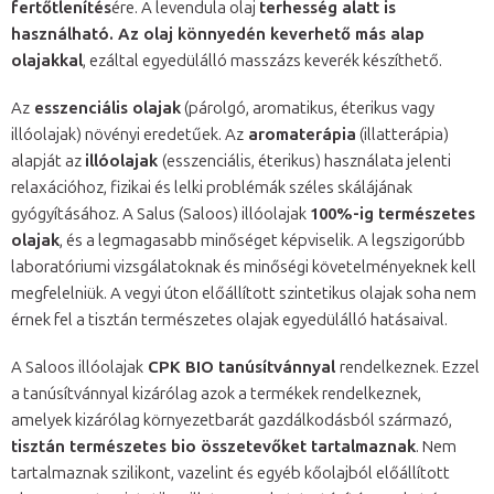
fertőtlenítés
ére. A levendula olaj
terhesség alatt is
használható. Az olaj könnyedén keverhető más alap
olajakkal
, ezáltal egyedülálló masszázs keverék készíthető.
Az
esszenciális olajak
(párolgó, aromatikus, éterikus vagy
illóolajak) növényi eredetűek. Az
aromaterápia
(illatterápia)
alapját az
illóolajak
(esszenciális, éterikus) használata jelenti
relaxációhoz, fizikai és lelki problémák széles skálájának
gyógyításához. A Salus (Saloos) illóolajak
100%-ig természetes
olajak
, és a legmagasabb minőséget képviselik. A legszigorúbb
laboratóriumi vizsgálatoknak és minőségi követelményeknek kell
megfelelniük. A vegyi úton előállított szintetikus olajak soha nem
érnek fel a tisztán természetes olajak egyedülálló hatásaival.
A Saloos illóolajak
CPK BIO tanúsítvánnyal
rendelkeznek. Ezzel
a tanúsítvánnyal kizárólag azok a termékek rendelkeznek,
amelyek kizárólag környezetbarát gazdálkodásból származó,
tisztán természetes bio összetevőket tartalmaznak
. Nem
tartalmaznak szilikont, vazelint és egyéb kőolajból előállított