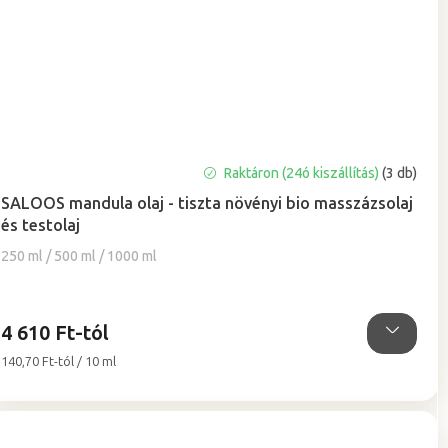
A
Raktáron (24ó kiszállítás)
(3 db)
termék
SALOOS mandula olaj - tiszta növényi bio masszázsolaj
átlagos
és testolaj
értékelése
5-
250 ml / 500 ml / 1000 ml
ből
5,0
csillag.
4 610 Ft-tól
Egységár:
140,70 Ft-tól / 10 ml