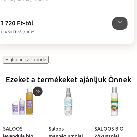
ből
5,0
csillag.
3 720 Ft-tól
Egységár:
114,60 Ft-tól / 10 ml
High-contrast mode
Ezeket a termékeket ajánljuk Önnek
SALOOS
Saloos
SALOOS BIO
levendula bio
magnéziumolaj
kókuszolaj