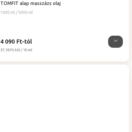
termék
TOMFIT alap masszázs olaj
átlagos
értékelése
1000 ml / 5000 ml
5-
ből
5,0
csillag.
4 090 Ft-tól
Egységár:
37,18 Ft-tól / 10 ml