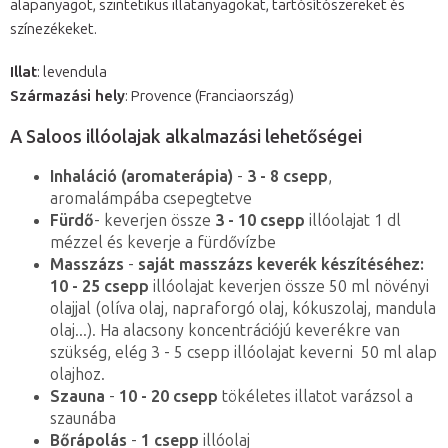
alapanyagot, szintetikus illatanyagokat, tartósítószereket és
színezékeket.
Illat
: levendula
Származási hely
: Provence (Franciaország)
A Saloos illóolajak alkalmazási lehetőségei
Inhaláció (aromaterápia)
-
3 - 8 csepp
,
aromalámpába csepegtetve
Fürdő
- keverjen össze
3 - 10 csepp
illóolajat 1 dl
mézzel és keverje a fürdővízbe
Masszázs
-
saját masszázs keverék készítéséhez:
10 - 25 csepp
illóolajat keverjen össze 50 ml növényi
olajjal (olíva olaj, napraforgó olaj, kókuszolaj, mandula
olaj...). Ha alacsony koncentrációjú keverékre van
szükség, elég 3 - 5 csepp illóolajat keverni 50 ml alap
olajhoz.
Szauna
-
10 - 20 csepp
tökéletes illatot varázsol a
szaunába
Bőrápolás
-
1 csepp
illóolaj