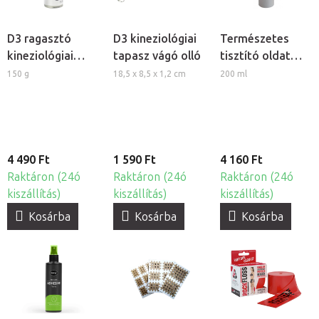
D3 ragasztó
D3 kineziológiai
Természetes
kineziológiai
tapasz vágó olló
tisztító oldat
tapaszokhoz
kineziológiai
150 g
18,5 x 8,5 x 1,2 cm
200 ml
tapasz
felhelyezéséhez
4 490 Ft
1 590 Ft
4 160 Ft
Raktáron (24ó
Raktáron (24ó
Raktáron (24ó
kiszállítás)
kiszállítás)
kiszállítás)
Kosárba
Kosárba
Kosárba