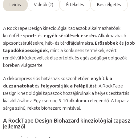
Leírás
Videók (2)
Értékelés
Beszélgetés
A RockTape Design kineziológiai tapaszok alkalmazhatóak
különféle
sport-
és
egyéb sérülések esetén.
Alkalmazható
sípcsontsérülésekre, hát- és térdfájdalmakra.
Erősebbek
és
jobb
tapadóképességűek,
mint a konkurens termékek, ezért
rendkívül közkedveltek élsportolók és egészségügyi dolgozók
körében világszerte.
A dekompressziós hatásnak köszönhetően
enyhítik a
duzzanatokat
és
felgyorsítják a felépülést.
A RockTape
Design kineziológiai tapaszok hozzájárulnak a helyes testtartás
kialakításához. Egy csomag 5-10 alkalomra elegendő. A tapasz
sárga színű, fekete biohazard mintával.
A RockTape Design Biohazard kineziológiai tapasz
jellemzői