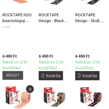
ROCKTAPE H2O
ROCKTAPE
ROCKTAPE
kineziológiai
Design - Black
Design - Skull
tapasz
Logo
kineziológiai
3 szín
kineziológiai
tapasz
tapasz
6 490 Ft
6 490 Ft
6 490 Ft
Raktáron (24ó
Raktáron (24ó
Raktáron (24ó
kiszállítás)
kiszállítás)
kiszállítás)
RÉSZLET
Kosárba
Kosárba