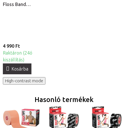
Floss Band
MEDIUM
rehabilitációs
gumiszalag 1 mm
4 990 Ft
Raktáron (24ó
kiszállítás)
Kosárba
High-contrast mode
Hasonló termékek