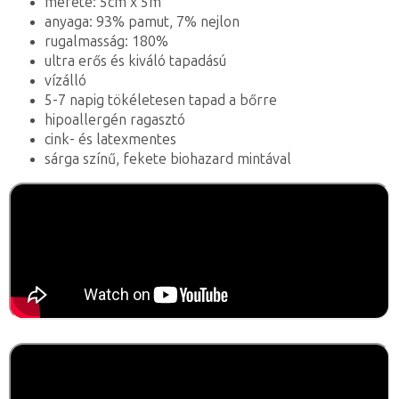
mérete: 5cm x 5m
anyaga: 93% pamut, 7% nejlon
rugalmasság: 180%
ultra erős és kiváló tapadású
vízálló
5-7 napig tökéletesen tapad a bőrre
hipoallergén ragasztó
cink- és latexmentes
sárga színű, fekete biohazard mintával