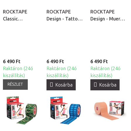
ROCKTAPE
ROCKTAPE
ROCKTAPE
Classic
Design - Tattoo
Design - Muer
kineziológiai
kineziológiai
kineziológiai
tapasz
tapasz
tapasz
6 490 Ft
6 490 Ft
6 490 Ft
Raktáron (24ó
Raktáron (24ó
Raktáron (24ó
kiszállítás)
kiszállítás)
kiszállítás)
RÉSZLET
Kosárba
Kosárba