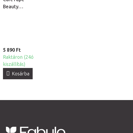
Beauty
kineziológiai
tapasz arcra
5 890 Ft
Raktáron (24ó
kiszállítás)
Kosárba