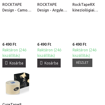
ROCKTAPE
ROCKTAPE
RockTapeRX
Design - Camo
Design - Argyle
kineziológiai
Green
Blue kineziológiai
tapasz érzékeny
kineziológiai
tapasz
bőrre
tapasz
6 490 Ft
6 490 Ft
6 490 Ft
Raktáron (24ó
Raktáron (24ó
Raktáron (24ó
kiszállítás)
kiszállítás)
kiszállítás)
RÉSZLET
Kosárba
Kosárba
CureTape®