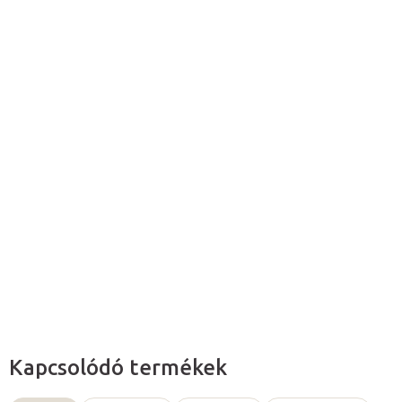
Hozzáadás a kosárhoz
A RockTape Design kineziológiai tapaszok világszerte elismertek.
Legnagyobb előnyük a
kiváló tapadóképesség,
amelynek
köszönhetően tökéletesen illeszkednek a bőrhöz.
Ragasztóanyaguk
hipoallergén,
nem tartalmaznak cinket és
latexet.
Részletes információ
Kérdés
Kapcsolódó termékek