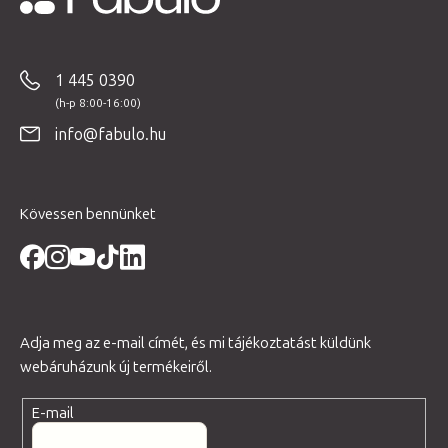
L
á
b
1 445 0390
l
é
info@fabulo.hu
c
Kövessen bennünket
Adja meg az e-mail címét, és mi tájékoztatást küldünk
webáruházunk új termékeiről.
E-mail