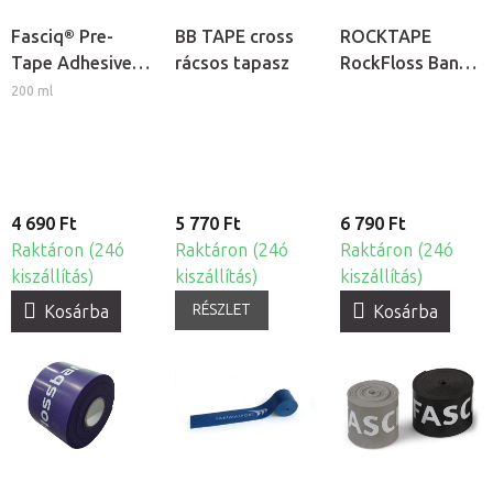
Fasciq® Pre-
BB TAPE cross
ROCKTAPE
Tape Adhesive
rácsos tapasz
RockFloss Band
Spray ragasztó
rehabilitációs
200 ml
kineziológiai
gumiszalag
tapaszokhoz
4 690 Ft
5 770 Ft
6 790 Ft
Raktáron (24ó
Raktáron (24ó
Raktáron (24ó
kiszállítás)
kiszállítás)
kiszállítás)
RÉSZLET
Kosárba
Kosárba