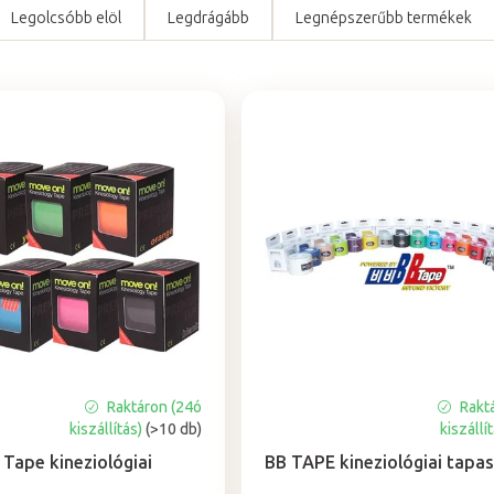
Legolcsóbb elöl
Legdrágább
Legnépszerűbb termékek
Raktáron (24ó
Rakt
A
kiszállítás)
(>10 db)
kiszállí
termék
átlagos
Tape kineziológiai
BB TAPE kineziológiai tapa
értékelése