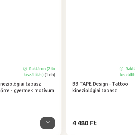
Raktáron (24ó
Rakt
A
kiszállítás)
(1 db)
kiszállí
termék
átlagos
neziológiai tapasz
BB TAPE Design - Tattoo
értékelése
bőrre - gyermek motívum
kineziológiai tapasz
5-
ből
5,0
csillag.
t
4 480 Ft