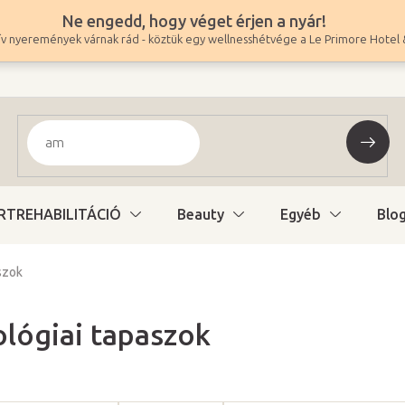
Ne engedd, hogy véget érjen a nyár!
v nyeremények várnak rád - köztük egy wellnesshétvége a Le Primore Hotel 
RTREHABILITÁCIÓ
Beauty
Egyéb
Blo
szok
ológiai tapaszok