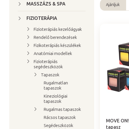
a
MASSZÁZS & SPA
Ajánljuk
T
l
e
s
FIZIOTERÁPIA
r
ó
Fizioterápiás kezelőágyak
m
p
T
Rendelő berendezések
é
a
e
Fizikoterápiás készülékek
k
n
r
e
Anatómiai modellek
e
m
k
Fizioterápiás
l
segédeszközök
é
r
k
Tapaszok
e
e
Rugalmatlan
n
tapaszok
k
d
Kineziológiai
l
e
tapaszok
i
z
A
Rugalmas tapaszok
s
é
termék
Rácsos tapaszok
t
átlagos
s
MOVE ON! 
Segédeszközök
értékelése
tapasz
á