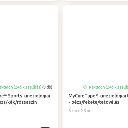
ktáron (24ó kiszállítás)
(8 db)
Raktáron (24ó kiszállí
® Sports kineziológiai
MyCureTape® kineziológiai 
ézs/kék/rózsaszín
- bézs/fekete/tetoválás
5 cm x 2,5 m