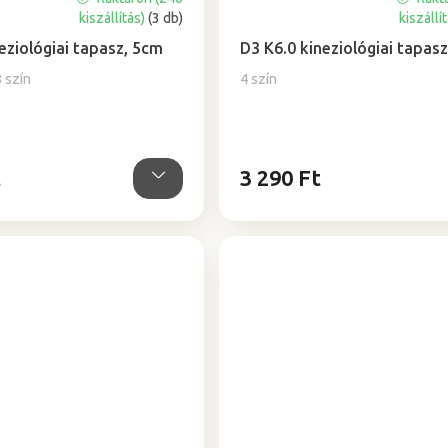
A
kiszállítás)
(3 db)
kiszállí
termék
átlagos
eziológiai tapasz, 5cm
D3 K6.0 kineziológiai tapasz
értékelése
8 szín
4 szín
5-
ből
0,0
csillag.
t
3 290 Ft