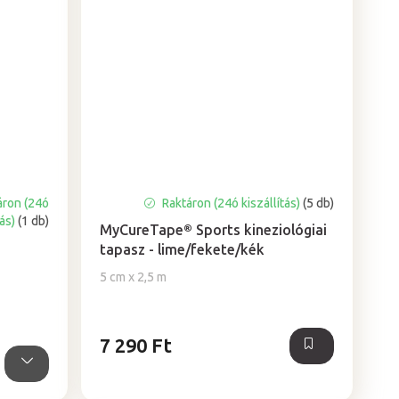
áron (24ó
Raktáron (24ó kiszállítás)
(5 db)
tás)
(1 db)
MyCureTape® Sports kineziológiai
tapasz - lime/fekete/kék
5 cm x 2,5 m
7 290 Ft