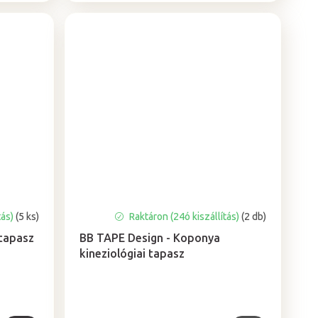
tás)
(5 ks)
Raktáron (24ó kiszállítás)
(2 db)
tapasz
BB TAPE Design - Koponya
kineziológiai tapasz