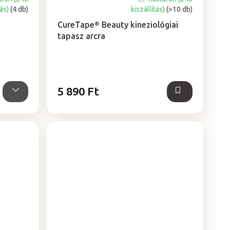
A
tás)
(4 db)
kiszállítás)
(>10 db)
termék
átlagos
CureTape® Beauty kineziológiai
értékelése
tapasz arcra
5-
ből
5,0
csillag.
5 890 Ft