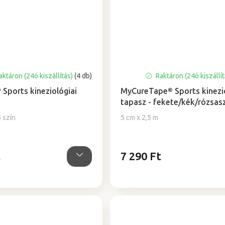
ktáron (24ó kiszállítás)
(4 db)
Raktáron (24ó kiszállí
Sports kineziológiai
MyCureTape® Sports kinezio
tapasz - fekete/kék/rózsas
5 szín
5 cm x 2,5 m
t
7 290 Ft