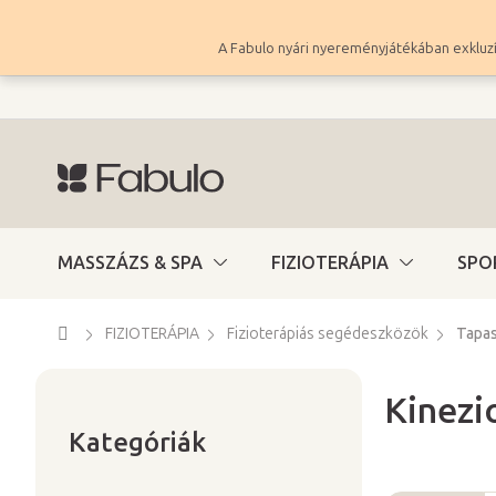
Ugrás
a
A Fabulo nyári nyereményjátékában exkluzí
fő
tartalomhoz
MASSZÁZS & SPA
FIZIOTERÁPIA
SPO
Kezdőlap
FIZIOTERÁPIA
Fizioterápiás segédeszközök
Tapa
Kinezi
Kategóriák
O
átugrása
Kategóriák
l
d