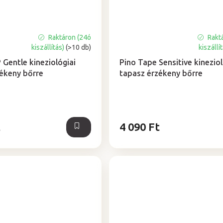
Raktáron (24ó
Rakt
A
kiszállítás)
(>10 db)
kiszállí
termék
átlagos
Gentle kineziológiai
Pino Tape Sensitive kineziol
értékelése
ékeny bőrre
tapasz érzékeny bőrre
5-
ből
0,0
csillag.
t
4 090 Ft