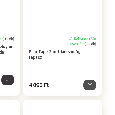
tás)
(1 db)
Raktáron (24ó
A
kiszállítás)
(4 db)
termék
lógiai
átlagos
Pino Tape Sport kineziológiai
zín
értékelése
tapasz
5-
ből
5,0
csillag.
4 090 Ft