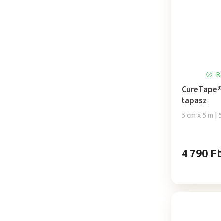
Ra
CureTape® 
tapasz
5 cm x 5 m | 
4 790 F