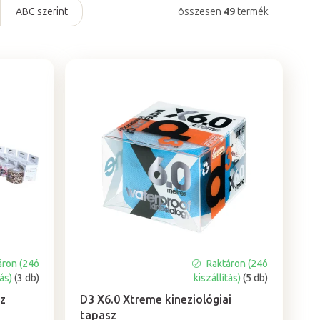
ABC szerint
összesen
49
termék
áron (24ó
Raktáron (24ó
A
tás)
(3 db)
kiszállítás)
(5 db)
termék
átlagos
sz
D3 X6.0 Xtreme kineziológiai
értékelése
tapasz