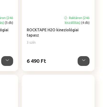
áron (24ó
Raktáron (24ó
A
tás)
(5 db)
kiszállítás)
(4 db)
termék
átlagos
ógiai
ROCKTAPE H2O kineziológiai
értékelése
tapasz
5-
3 szín
ből
5,0
csillag.
6 490 Ft