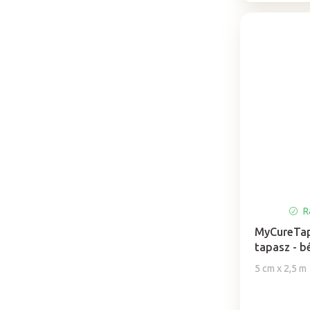
Ra
MyCureTape
tapasz - b
5 cm x 2,5 m