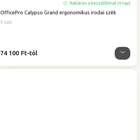
A
Raktáron a beszállítónál (4 nap)
termék
OfficePro Calypso Grand ergonomikus irodai szék
átlagos
értékelése
5 szín
5-
ből
5,0
csillag.
74 100 Ft-tól