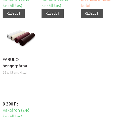
kiszállítás)
kiszállítás)
belül
RÉSZLET
RÉSZLET
RÉSZLET
FABULO
hengerpárna
66 x 15 cm, 4 szín
9 390 Ft
Raktáron (24ó
kiszállítás)