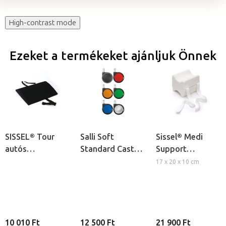
High-contrast mode
Ezeket a termékeket ajánljuk Önnek
SISSEL® Tour
Salli Soft
Sissel® Medi
autós
Standard Castor
Support
deréktámasz
színes kerekek a
térdpárna
17 x 20 x 10 cm
nyeregszékekhez,
1db
10 010 Ft
12 500 Ft
21 900 Ft