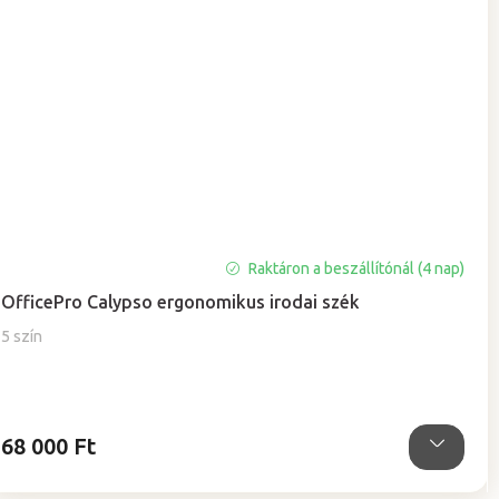
A
Raktáron a beszállítónál (4 nap)
termék
OfficePro Calypso ergonomikus irodai szék
átlagos
értékelése
5 szín
5-
ből
5,0
csillag.
68 000 Ft