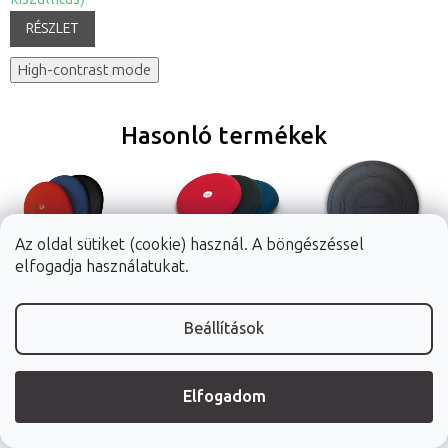
RÉSZLET
High-contrast mode
Hasonló termékek
Az oldal sütiket (cookie) használ. A böngészéssel
elfogadja használatukat.
SISSEL® SitFit
SISSEL® Sitfit
BaMuSta® Coxim
Plus tartásjavító
tartásjavító
XXL
Beállítások
dinamikus
dinamikus
egyensúlyozó
3 szín + ajándék
Ø 36 cm, 3 szín
Ø 60 cm | 2 szín
ülőpárna
ülőpárna
párna
pumpa
Elfogadom