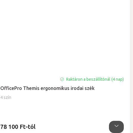
A
Raktáron a beszállítónál (4 nap)
termék
OfficePro Themis ergonomikus irodai szék
átlagos
értékelése
4 szín
5-
ből
5,0
csillag.
78 100 Ft-tól