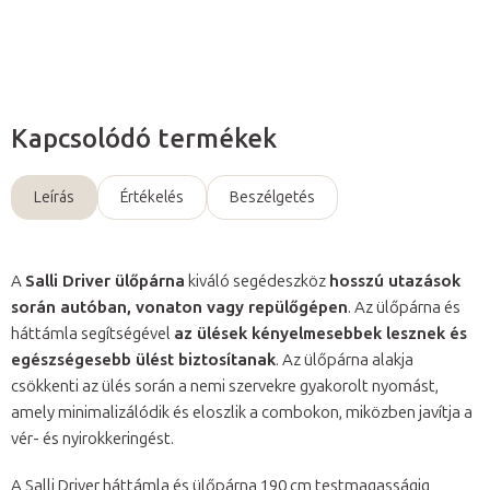
Kérdés
Kapcsolódó termékek
Leírás
Értékelés
Beszélgetés
A
Salli Driver ülőpárna
kiváló segédeszköz
hosszú utazások
során autóban, vonaton vagy repülőgépen
. Az ülőpárna és
háttámla segítségével
az ülések kényelmesebbek lesznek és
egészségesebb ülést biztosítanak
. Az ülőpárna alakja
csökkenti az ülés során a nemi szervekre gyakorolt nyomást,
amely minimalizálódik és eloszlik a combokon, miközben javítja a
vér- és nyirokkeringést.
A Salli Driver háttámla és ülőpárna 190 cm testmagasságig