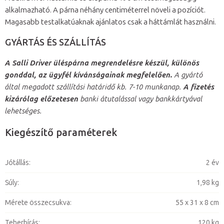
alkalmazható. A párna néhány centiméterrel növeli a pozíciót.
Magasabb testalkatúaknak ajánlatos csak a háttámlát használni.
GYÁRTÁS ÉS SZÁLLÍTÁS
A Salli Driver üléspárna megrendelésre készül, különös
gonddal, az ügyfél kívánságainak megfelelően.
A gyártó
által megadott szállítási határidő kb. 7-10 munkanap.
A fizetés
kizárólag előzetesen
banki átutalással vagy bankkártyával
lehetséges.
Kiegészítő paraméterek
Jótállás
:
2 év
Súly
:
1,98 kg
Mérete összecsukva
:
55 x 31 x 8 cm
Teherbírás
:
120 kg