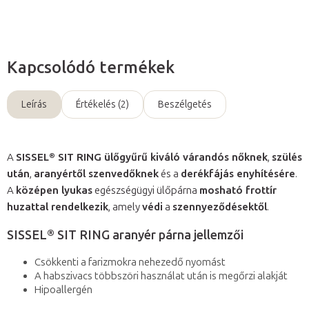
Kapcsolódó termékek
Leírás
Értékelés (2)
Beszélgetés
A
SISSEL® SIT RING ülőgyűrű kiváló várandós nőknek
,
szülés
után
,
aranyértől szenvedőknek
és a
derékfájás enyhítésére
.
A
középen lyukas
egészségügyi ülőpárna
mosható frottír
huzattal rendelkezik
, amely
védi
a
szennyeződésektől
.
SISSEL® SIT RING aranyér párna jellemzői
Csökkenti a farizmokra nehezedő nyomást
A habszivacs többszöri használat után is megőrzi alakját
Hipoallergén