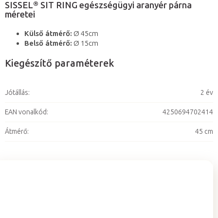
SISSEL® SIT RING egészségügyi aranyér párna
méretei
Külső átmérő:
Ø 45cm
Belső átmérő:
Ø 15cm
Kiegészítő paraméterek
Jótállás
:
2 év
EAN vonalkód
:
4250694702414
Átmérő
:
45 cm