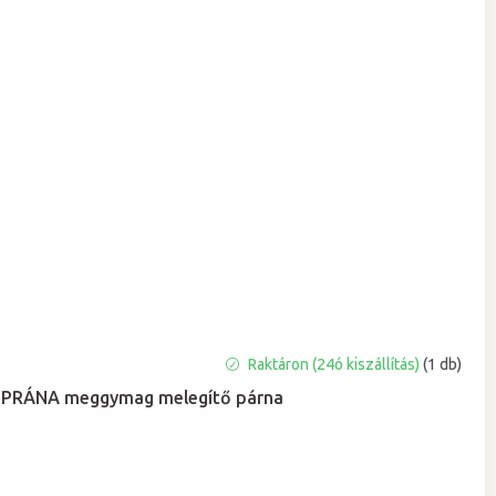
A
Raktáron (24ó kiszállítás)
(1 db)
termék
PRÁNA meggymag melegítő párna
átlagos
értékelése
5-
ből