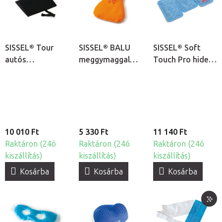
SISSEL® Tour
SISSEL® BALU
SISSEL® Soft
autós
meggymaggal
Touch Pro hideg-
deréktámasz
töltött melegítő
meleg terápiás
párna
párna
10 010 Ft
5 330 Ft
11 140 Ft
Raktáron (24ó
Raktáron (24ó
Raktáron (24ó
kiszállítás)
kiszállítás)
kiszállítás)
Kosárba
Kosárba
Kosárba