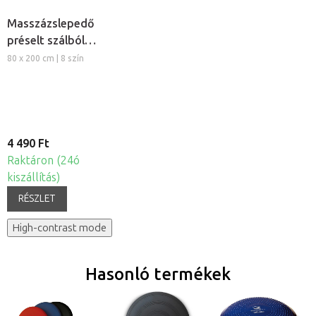
Masszázslepedő
préselt szálból,
5db
80 x 200 cm | 8 szín
4 490 Ft
Raktáron (24ó
kiszállítás)
RÉSZLET
High-contrast mode
Hasonló termékek