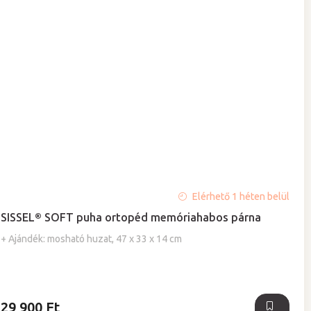
A
Elérhető 1 héten belül
termék
SISSEL® SOFT puha ortopéd memóriahabos párna
átlagos
értékelése
+ Ajándék: mosható huzat, 47 x 33 x 14 cm
5-
ből
5,0
csillag.
29 900 Ft