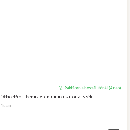
A
Raktáron a beszállítónál (4 nap)
termék
OfficePro Themis ergonomikus irodai szék
átlagos
értékelése
4 szín
5-
ből
5,0
csillag.