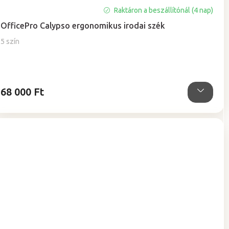
A
Raktáron a beszállítónál (4 nap)
termék
OfficePro Calypso ergonomikus irodai szék
átlagos
értékelése
5 szín
5-
ből
5,0
csillag.
68 000 Ft