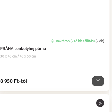
A
Raktáron (24ó kiszállítás)
(2 db)
termék
PRÁNA tönkölyhéj párna
átlagos
értékelése
30 x 40 cm / 40 x 50 cm
5-
ből
5,0
csillag.
8 950 Ft-tól