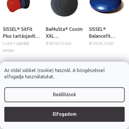
SISSEL® SitFit
BaMuSta® Coxim
SISSEL®
Plus tartásjavító
XXL
Balancefit
dinamikus
egyensúlyozó
kétoldali tüskés
3 szín + ajándék
Ø 60 cm | 2 szín
Ø 34 cm, 2 szín
ülőpárna
párna
egyensúlyozó
pumpa
párna
Az oldal sütiket (cookie) használ. A böngészéssel
elfogadja használatukat.
15 630 Ft
23 590 Ft
11 930 Ft
Raktáron (24ó
Raktáron (24ó
Raktáron (24ó
kiszállítás)
kiszállítás)
kiszállítás)
Beállítások
RÉSZLET
RÉSZLET
RÉSZLET
Elfogadom