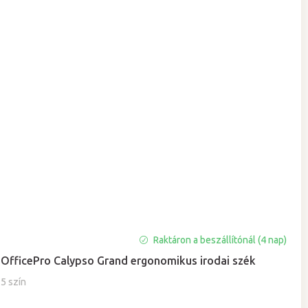
A
Raktáron a beszállítónál (4 nap)
termék
OfficePro Calypso Grand ergonomikus irodai szék
átlagos
értékelése
5 szín
5-