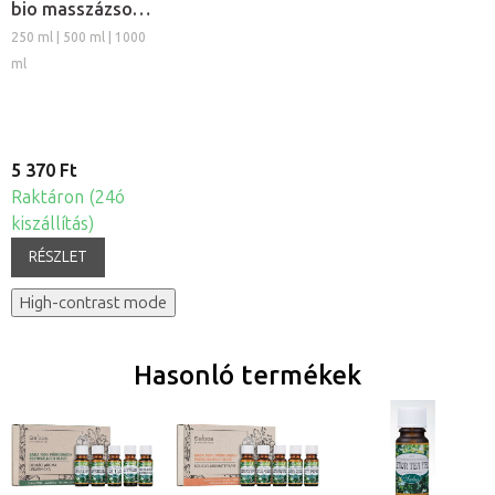
bio masszázsolaj
- Kender
250 ml | 500 ml | 1000
ml
5 370 Ft
Raktáron (24ó
kiszállítás)
RÉSZLET
High-contrast mode
Hasonló termékek