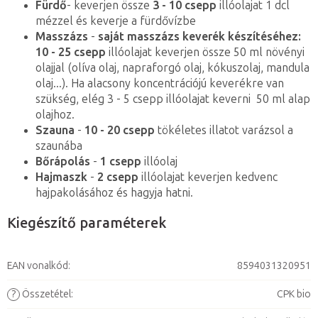
Fürdő
- keverjen össze
3 - 10 csepp
illóolajat 1 dcl
mézzel és keverje a fürdővízbe
Masszázs
-
saját masszázs keverék készítéséhez:
10 - 25 csepp
illóolajat keverjen össze 50 ml növényi
olajjal (olíva olaj, napraforgó olaj, kókuszolaj, mandula
olaj...). Ha alacsony koncentrációjú keverékre van
szükség, elég 3 - 5 csepp illóolajat keverni 50 ml alap
olajhoz.
Szauna
-
10 - 20 csepp
tökéletes illatot varázsol a
szaunába
Bőrápolás
-
1 csepp
illóolaj
Hajmaszk
-
2 csepp
illóolajat keverjen kedvenc
hajpakolásához és hagyja hatni.
Kiegészítő paraméterek
EAN vonalkód
:
8594031320951
?
Összetétel
:
CPK bio