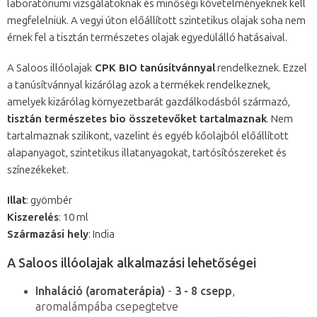
laboratóriumi vizsgálatoknak és minőségi követelményeknek kell
megfelelniük. A vegyi úton előállított szintetikus olajak soha nem
érnek fel a tisztán természetes olajak egyedülálló hatásaival.
A Saloos illóolajak
CPK BIO tanúsítvánnyal
rendelkeznek. Ezzel
a tanúsítvánnyal kizárólag azok a termékek rendelkeznek,
amelyek kizárólag környezetbarát gazdálkodásból származó,
tisztán természetes bio összetevőket tartalmaznak
. Nem
tartalmaznak szilikont, vazelint és egyéb kőolajból előállított
alapanyagot, szintetikus illatanyagokat, tartósítószereket és
színezékeket.
Illat
: gyömbér
Kiszerelés
: 10 ml
Származási hely
: India
A Saloos illóolajak alkalmazási lehetőségei
Inhaláció (aromaterápia)
-
3 - 8 csepp
,
aromalámpába csepegtetve