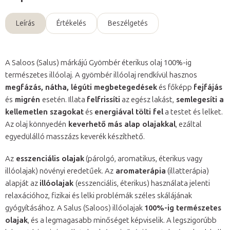
Leírás
Értékelés
Beszélgetés
A Saloos (Salus) márkájú Gyömbér éterikus olaj 100%-ig
természetes illóolaj. A gyömbér illóolaj rendkívül hasznos
megfázás, nátha, légúti megbetegedések
és főképp
fejfájás
és
migrén
esetén. Illata
felfrissíti
az egész lakást,
semlegesíti a
kellemetlen szagokat
és
energiával tölti fel
a testet és lelket.
Az olaj könnyedén
keverhető más alap olajakkal
, ezáltal
egyedülálló masszázs keverék készíthető.
Az
esszenciális olajak
(párolgó, aromatikus, éterikus vagy
illóolajak) növényi eredetűek. Az
aromaterápia
(illatterápia)
alapját az
illóolajak
(esszenciális, éterikus) használata jelenti
relaxációhoz, fizikai és lelki problémák széles skálájának
gyógyításához. A Salus (Saloos) illóolajak
100%-ig természetes
olajak
, és a legmagasabb minőséget képviselik. A legszigorúbb