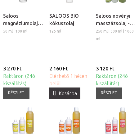
Saloos
SALOOS BIO
Saloos növényi
magnéziumolaj
kókuszolaj
masszázsolaj -
izmokra
Szőlő
50 ml | 100 ml
125 ml
250 ml | 500 ml | 1000
ml
3 270 Ft
2 160 Ft
3 120 Ft
Raktáron (24ó
Elérhető 1 héten
Raktáron (24ó
kiszállítás)
belül
kiszállítás)
RÉSZLET
RÉSZLET
Kosárba