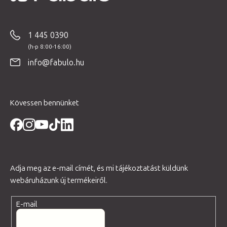
L
á
b
1 445 0390
l
é
info@fabulo.hu
c
Kövessen bennünket
Adja meg az e-mail címét, és mi tájékoztatást küldünk
webáruházunk új termékeiről.
E-mail