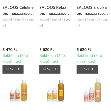
SALOOS Celuline
SALOOS Relax
SALOOS Erotika
bio masszázsolaj
bio masszázsolaj
bio masszázsolaj
és testolaj
és testolaj
és testolaj
250 ml / 500 ml / 1000
250 ml / 500 ml / 1000
250 ml / 500 ml / 1000
ml
ml
ml
5 470 Ft
5 620 Ft
5 620 Ft
Raktáron (24ó
Raktáron (24ó
Raktáron (24ó
kiszállítás)
kiszállítás)
kiszállítás)
RÉSZLET
RÉSZLET
RÉSZLET