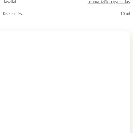
Javallat
:
reuma, ízületi gyulladás
Kiszerelés
:
10 ml