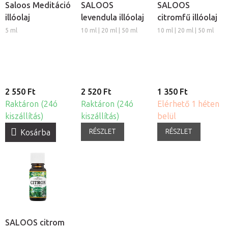
Saloos Meditáció
SALOOS
SALOOS
illóolaj
levendula illóolaj
citromfű illóolaj
5 ml
10 ml | 20 ml | 50 ml
10 ml | 20 ml | 50 ml
2 550 Ft
2 520 Ft
1 350 Ft
Raktáron (24ó
Raktáron (24ó
Elérhető 1 héten
kiszállítás)
kiszállítás)
belül
RÉSZLET
RÉSZLET
Kosárba
SALOOS citrom