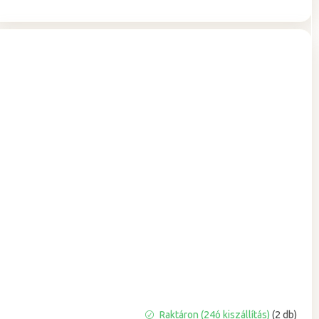
A
Raktáron (24ó kiszállítás)
(2 db)