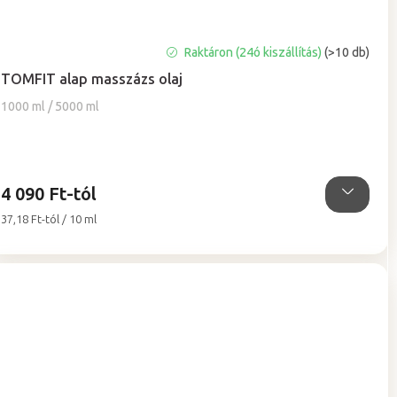
A
Raktáron (24ó kiszállítás)
(>10 db)
termék
TOMFIT alap masszázs olaj
átlagos
értékelése
1000 ml / 5000 ml
5-
ből
5,0
csillag.
4 090 Ft-tól
Egységár:
37,18 Ft-tól / 10 ml