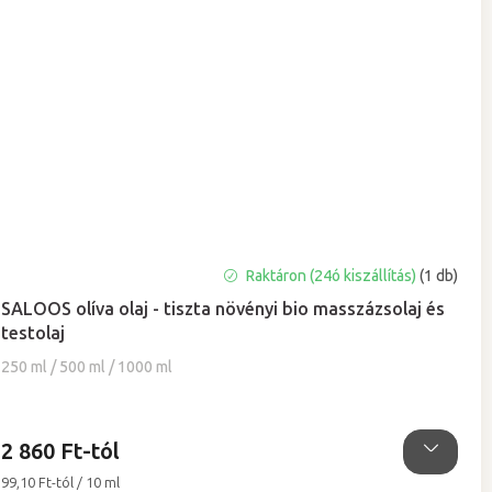
A
Raktáron (24ó kiszállítás)
(1 db)
termék
SALOOS olíva olaj - tiszta növényi bio masszázsolaj és
átlagos
testolaj
értékelése
5-
250 ml / 500 ml / 1000 ml
ből
5,0
csillag.
2 860 Ft-tól
Egységár:
99,10 Ft-tól / 10 ml