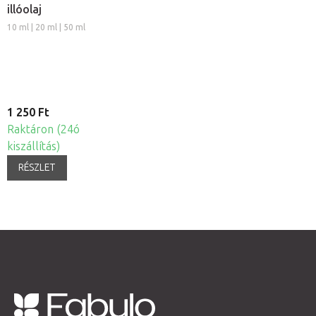
illóolaj
10 ml | 20 ml | 50 ml
1 250 Ft
Raktáron (24ó
kiszállítás)
RÉSZLET