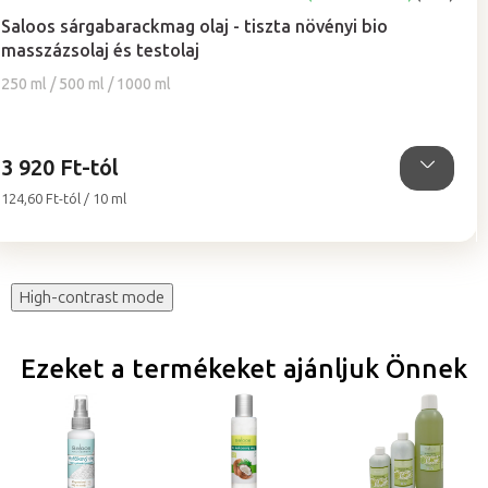
termék
Saloos sárgabarackmag olaj - tiszta növényi bio
átlagos
masszázsolaj és testolaj
értékelése
5-
250 ml / 500 ml / 1000 ml
ből
4,7
csillag.
3 920 Ft-tól
Egységár:
124,60 Ft-tól / 10 ml
High-contrast mode
Ezeket a termékeket ajánljuk Önnek