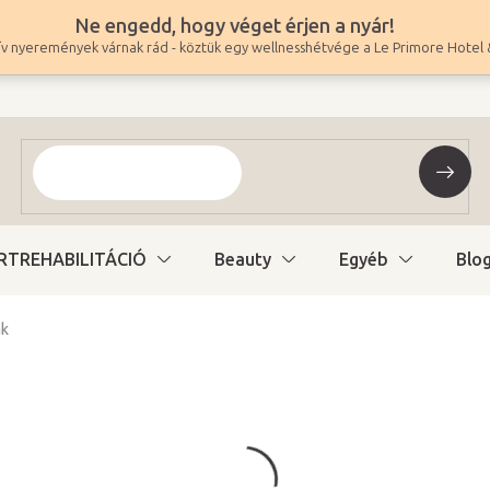
Ne engedd, hogy véget érjen a nyár!
v nyeremények várnak rád - köztük egy wellnesshétvége a Le Primore Hotel 
RTREHABILITÁCIÓ
Beauty
Egyéb
Blo
ak
7 820 Ft
6 157 Ft ÁFA nélkül
Egységár:
Raktáron (24ó kiszáll