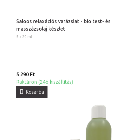
Saloos relaxációs varázslat - bio test- és
masszázsolaj készlet
5 x 20 ml
5 290 Ft
Raktáron (24ó kiszállítás)
Kosárba