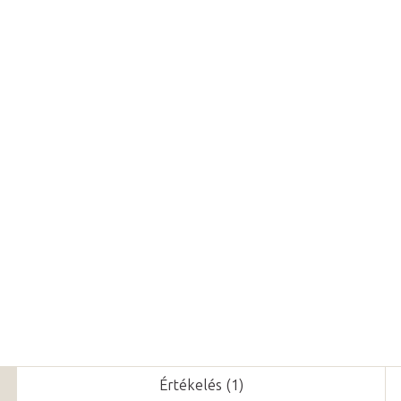
Várható kézbesítés:
2026. 08. 1
Hozz
A
100%-ban természetes illó
és varázslatos illatot kölcsön
Részletes információ
Kérdés
Értékelés (1)