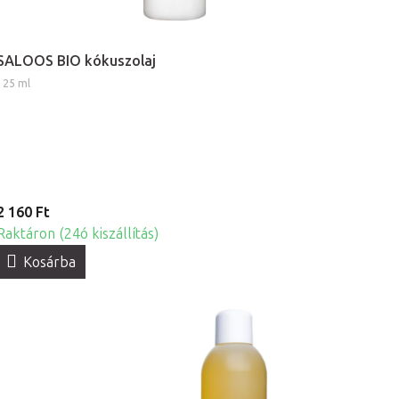
SALOOS BIO kókuszolaj
125 ml
2 160 Ft
Raktáron (24ó kiszállítás)
Kosárba