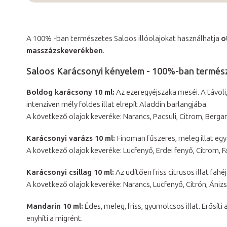
A 100% -ban természetes Saloos illóolajokat használhatja
o
masszázskeverékben
.
Saloos Karácsonyi kényelem - 100%-ban természet
Boldog karácsony 10 ml:
Az ezeregyéjszaka meséi. A távoli,
intenzíven mély földes illat elrepít Aladdin barlangjába.
A következő olajok keveréke: Narancs, Pacsuli, Citrom, Berga
Karácsonyi varázs 10 ml:
Finoman fűszeres, meleg illat egy 
A következő olajok keveréke: Lucfenyő, Erdei fenyő, Citrom, 
Karácsonyi csillag 10 ml:
Az üdítően friss citrusos illat fa
A következő olajok keveréke: Narancs, Lucfenyő, Citrón, Ánizs,
Mandarin 10 ml:
Édes, meleg, friss, gyümölcsös illat. Erősíti
enyhíti a migrént.