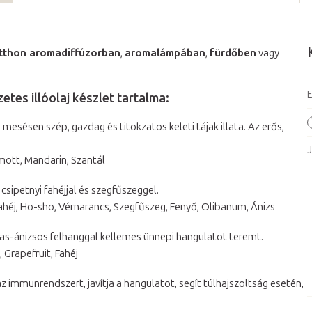
tthon aromadiffúzorban
,
aromalámpában
,
fürdőben
vagy
E
es illóolaj készlet tartalma:
 mesésen szép, gazdag és titokzatos keleti tájak illata. Az erős,
J
mott, Mandarin, Szantál
csipetnyi fahéjjal és szegfűszeggel.
Fahéj, Ho-sho, Vérnarancs, Szegfűszeg, Fenyő, Olibanum, Ánizs
héjas-ánizsos felhanggal kellemes ünnepi hangulatot teremt.
 Grapefruit, Fahéj
 az immunrendszert, javítja a hangulatot, segít túlhajszoltság esetén,