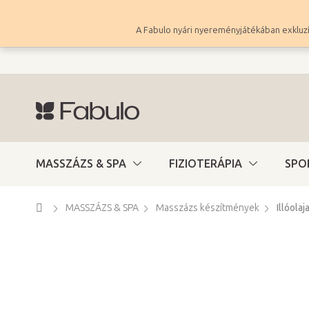
Ugrás
a
A Fabulo nyári nyereményjátékában exkluzí
fő
tartalomhoz
MASSZÁZS & SPA
FIZIOTERÁPIA
SPO
Kezdőlap
MASSZÁZS & SPA
Masszázs készítmények
Illóolaj