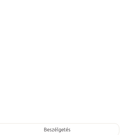
1.
áadás a kosárhoz
olaj készlet
jellegzetes
karácsonyi illatokkal.
Frissességet
öznek otthonának.
Beszélgetés