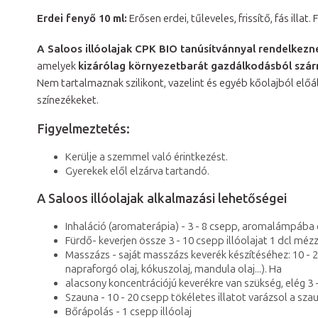
Erdei fenyő 10 ml:
Erősen erdei, tűleveles, frissítő, fás illat
A Saloos illóolajak CPK BIO tanúsítvánnyal rendelkezn
amelyek
kizárólag környezetbarát gazdálkodásból szár
Nem tartalmaznak szilikont, vazelint és egyéb kőolajból előál
színezékeket.
Figyelmeztetés:
Kerülje a szemmel való érintkezést.
Gyerekek elől elzárva tartandó.
A Saloos illóolajak alkalmazási lehetőségei
Inhaláció (aromaterápia) - 3 - 8 csepp, aromalámpába
Fürdő- keverjen össze 3 - 10 csepp illóolajat 1 dcl mézz
Masszázs - saját masszázs keverék készítéséhez: 10 - 25 
napraforgó olaj, kókuszolaj, mandula olaj...). Ha
alacsony koncentrációjú keverékre van szükség, elég 3 - 
Szauna - 10 - 20 csepp tökéletes illatot varázsol a sz
Bőrápolás - 1 csepp illóolaj