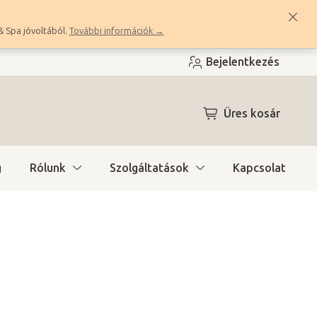
& Spa jóvoltából.
További információk →
Bejelentkezés
KOSÁR
Üres kosár
g
Rólunk
Szolgáltatások
Kapcsolat
ítás)
(2 db)