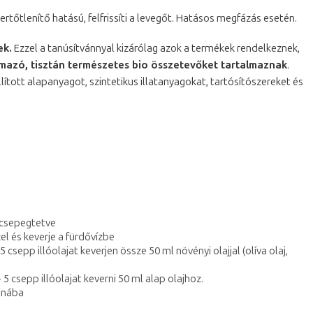
. Fertőtlenítő hatású, felfrissíti a levegőt. Hatásos megfázás esetén.
ek.
Ezzel a tanúsítvánnyal kizárólag azok a termékek rendelkeznek,
mazó, tisztán természetes bio összetevőket tartalmaznak
.
lított alapanyagot, szintetikus illatanyagokat, tartósítószereket és
 csepegtetve
el és keverje a fürdővízbe
csepp illóolajat keverjen össze 50 ml növényi olajjal (olíva olaj,
5 csepp illóolajat keverni 50 ml alap olajhoz.
aunába