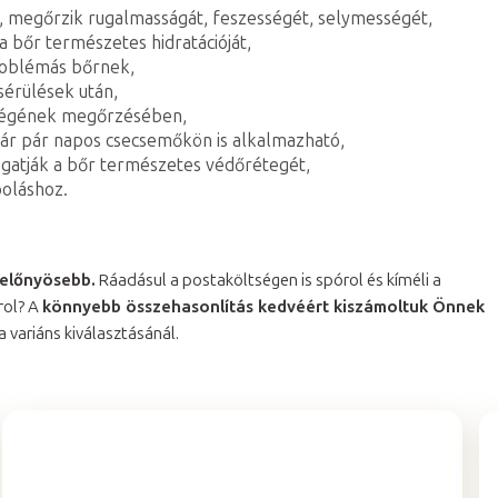
t, megőrzik rugalmasságát, feszességét, selymességét,
 a bőr természetes hidratációját,
problémás bőrnek,
sérülések után,
zségének megőrzésében,
ár pár napos csecsemőkön is alkalmazható,
ogatják a bőr természetes védőrétegét,
poláshoz.
 előnyösebb.
Ráadásul a postaköltségen is spórol és kíméli a
rol? A
könnyebb összehasonlítás kedvéért kiszámoltuk Önnek
 a variáns kiválasztásánál.