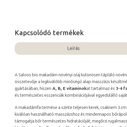
Kapcsolódó termékek
Leírás
A Saloos bio makadám növényi olaj különösen tápláló növén
összetevője a legkiválóbb minőségű alap masszázs készítmén
gyártásában, hiszen
A, B, E vitaminok
at tartalmaz és
3-4 f
és természetes esszenciák kombinációjával egyedülálló saját
A makadámfa termése a szinte teljesen kerek, csaknem 3 cm
kiválóan használható masszázshoz és mindennapos bőrápolá
támogatja bőr természetes hidratációját, megőrzi rugalmas