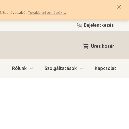
& Spa jóvoltából.
További információk →
Bejelentkezés
KOSÁR
Üres kosár
g
Rólunk
Szolgáltatások
Kapcsolat
a