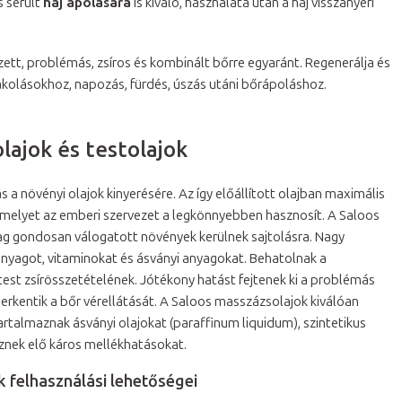
 sérült
haj ápolására
is kiváló, használata után a haj visszanyeri
ett, problémás, zsíros és kombinált bőrre egyaránt. Regenerálja és
jpakolásokhoz, napozás, fürdés, úszás utáni bőrápoláshoz.
lajok és testolajok
 a növényi olajok kinyerésére. Az így előállított olajban maximális
elyet az emberi szervezet a legkönnyebben hasznosít. A Saloos
lag gondosan válogatott növények kerülnek sajtolásra. Nagy
nyagot, vitaminokat és ásványi anyagokat. Behatolnak a
est zsírösszetételének. Jótékony hatást fejtenek ki a problémás
 serkentik a bőr vérellátását. A Saloos masszázsolajok kiválóan
rtalmaznak ásványi olajokat (paraffinum liquidum), szintetikus
éznek elő káros mellékhatásokat.
k felhasználási lehetőségei