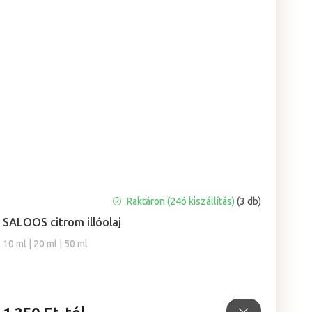
A
Raktáron (24ó kiszállítás)
(3 db)
termék
SALOOS citrom illóolaj
átlagos
értékelése
10 ml | 20 ml | 50 ml
5-
ből
5,0
csillag.