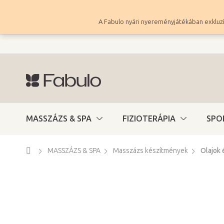
Ugrás
a
A Fabulo nyári nyereményjátékában exkluzí
fő
tartalomhoz
MASSZÁZS & SPA
FIZIOTERÁPIA
SPO
Kezdőlap
MASSZÁZS & SPA
Masszázs készítmények
Olajok 