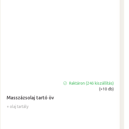
Raktáron (24ó kiszállítás)
A
(>10 db)
termék
átlagos
Masszázsolaj tartó öv
értékelése
+ olaj tartály
5-
ből
5,0
csillag.