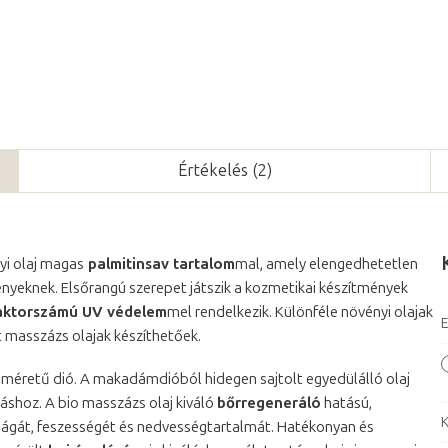
Értékelés (2)
yi olaj magas
palmitinsav tartalom
mal, amely elengedhetetlen
yeknek. Elsőrangú szerepet játszik a kozmetikai készítmények
aktorszámú UV védelem
mel rendelkezik. Különféle növényi olajak
E
 masszázs olajak készíthetőek.
 méretű dió. A makadámdióból hidegen sajtolt egyedülálló olaj
shoz. A bio masszázs olaj kiváló
bőrregeneráló
hatású,
K
ságát, feszességét és nedvességtartalmát. Hatékonyan és