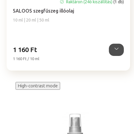
A
Raktáron (24ó kiszállítás)
(1 db)
termék
SALOOS szegfűszeg illóolaj
átlagos
értékelése
10 ml | 20 ml | 50 ml
5-
ből
0,0
csillag.
1 160 Ft
Egységár:
1 160 Ft / 10 ml
High-contrast mode