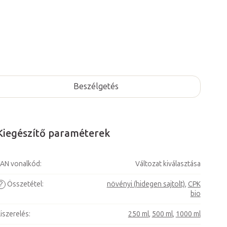
Beszélgetés
Kiegészítő paraméterek
AN vonalkód
:
Változat kiválasztása
?
Összetétel
:
növényi (hidegen sajtolt)
,
CPK
bio
iszerelés
:
250 ml
,
500 ml
,
1000 ml