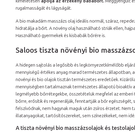
kíméletesen
ápolja az érzékeny bababőrt.
Meggyengült és
rugalmasságát és lágyságát.
A bio makadám masszázs olaj ideális normál, száraz, repedez
hidratálja a bőrt. A növény olaj használható striák ellen, ha
Használható gyermekek és kisbabák bőrére is.
Saloos tiszta növényi bio masszázso
A hidegen sajtolás a legősibb és legkörnyezetkímélőbb eljárás
mennyiségű értékes anyag marad természetes állapotban, am
növényi és bio olajok tisztán természetes eredetűek. Kizáró
mennyiségben tartalmaznak természetes állapotú bioaktív a
legmélyebb bőrrétegekbe, összetételük megfelel az emberi t
bőrre, erősítik és regenerálják, fenntartják a bőr egészségét,
felszívódnak, nem hagynak maguk után zsíros érzetet. Nem ta
illatanyagokat, tartósítószereket, sem színezékeket, nem id
A tiszta növényi bio masszázsolajok és testolajo