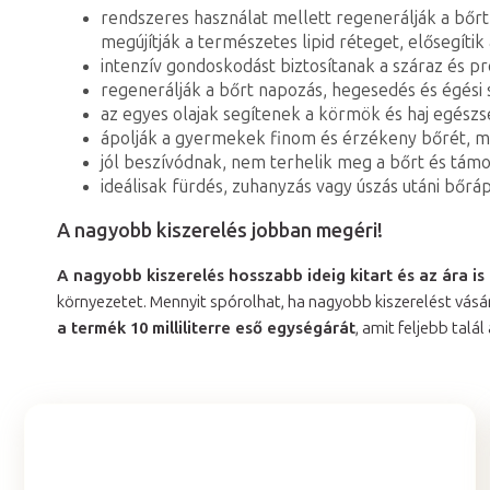
rendszeres használat mellett regenerálják a bőr
megújítják a természetes lipid réteget, elősegítik
intenzív gondoskodást biztosítanak a száraz és 
regenerálják a bőrt napozás, hegesedés és égési 
az egyes olajak segítenek a körmök és haj egés
ápolják a gyermekek finom és érzékeny bőrét, m
jól beszívódnak, nem terhelik meg a bőrt és tám
ideálisak fürdés, zuhanyzás vagy úszás utáni bőrá
A nagyobb kiszerelés jobban megéri!
A nagyobb kiszerelés hosszabb ideig kitart és az ára is
környezetet. Mennyit spórolhat, ha nagyobb kiszerelést vásá
a termék 10 milliliterre eső egységárát
, amit feljebb talál