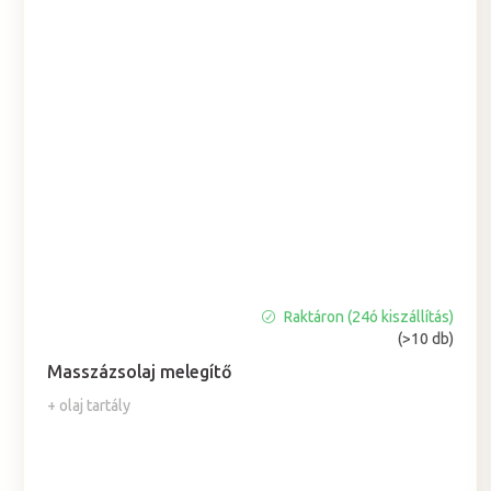
Raktáron (24ó kiszállítás)
A
(>10 db)
termék
átlagos
Masszázsolaj melegítő
értékelése
+ olaj tartály
5-
ből
5,0
csillag.