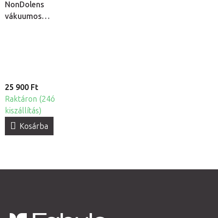
NonDolens
vákuumos
köpölykészlet
pumpával, 19db
25 900 Ft
Raktáron (24ó
kiszállítás)
Kosárba