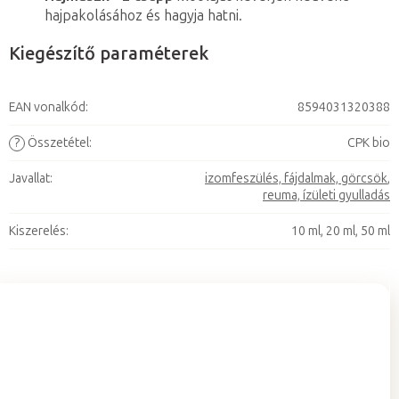
hajpakolásához és hagyja hatni.
Kiegészítő paraméterek
EAN vonalkód
:
8594031320388
?
Összetétel
:
CPK bio
Javallat
:
izomfeszülés, fájdalmak, görcsök
,
reuma, ízületi gyulladás
Kiszerelés
:
10 ml, 20 ml, 50 ml