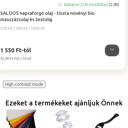
A
Raktáron (24ó kiszállítás)
(2 db)
termék
SALOOS napraforgó olaj - tiszta növényi bio
átlagos
masszázsolaj és testolaj
értékelése
5-
250 ml / 500 ml / 1000 ml
ből
5,0
csillag.
1 550 Ft-tól
Egységár:
42,90 Ft-tól / 10 ml
High-contrast mode
Ezeket a termékeket ajánljuk Önnek