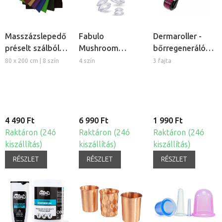
Masszázslepedő
Fabulo
Dermaroller -
préselt szálból,
Mushroom
bőrregeneráló
5db
gomba alakú
tűs henger
80 x 200 cm | 8 szín
4 szín
3 fajta
szilikon köpöly
készlet, 4db
4 490 Ft
6 990 Ft
1 990 Ft
Raktáron (24ó
Raktáron (24ó
Raktáron (24ó
kiszállítás)
kiszállítás)
kiszállítás)
RÉSZLET
RÉSZLET
RÉSZLET