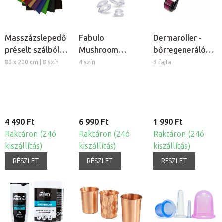
Masszázslepedő
Fabulo
Dermaroller -
préselt szálból,
Mushroom
bőrregeneráló
5db
gomba alakú
tűs henger
80 x 200 cm | 8 szín
4 szín
3 fajta
szilikon köpöly
készlet, 4db
4 490 Ft
6 990 Ft
1 990 Ft
Raktáron (24ó
Raktáron (24ó
Raktáron (24ó
kiszállítás)
kiszállítás)
kiszállítás)
RÉSZLET
RÉSZLET
RÉSZLET