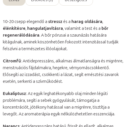
10-20 csepp elegendő a
stressz
és a
harag oldására
,
élénkítésre
,
hangulatjavításra
, valamint a test és a
bőr
regenerálódására
. A bőr pórusai a szaunázás hatására
kitágulnak, aminek köszönhetően fokozott intenzitással tudják
felszívni a természetes illóolajokat.
Citromfű
: Antidepresszáns, alkalmas álmatlanságra és migrénre,
menstruációs fájdalmakra, hegekre, vérnyomáscsökkentő.
Elősegíti az izzadást, csökkenti a lázat, segít emésztési zavarok
esetén, serkenti a szívműködést.
Eukaliptusz
: Az egyik leghatékonyabb olaj minden légúti
problémára, segíti a sebek gyógyulását, támogatja a
koncentrációt, jótékony hatással van a migrénre, tisztítja a
levegőt. Az aromaterápia egyik nélkülözhetetlen esszenciája.
Narancs
: Antidepresszáns hatású, frissít és ellazít, alkalmas