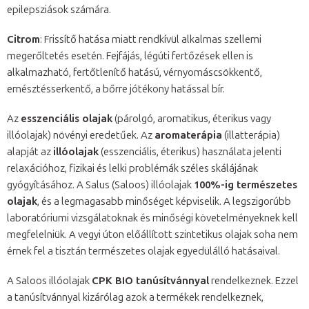
epilepsziások számára.
Citrom
: Frissítő hatása miatt rendkívül alkalmas szellemi
megerőltetés esetén. Fejfájás, légúti fertőzések ellen is
alkalmazható, fertőtlenítő hatású, vérnyomáscsökkentő,
emésztésserkentő, a bőrre jótékony hatással bír.
Az
esszenciális olajak
(párolgó, aromatikus, éterikus vagy
illóolajak) növényi eredetűek. Az
aromaterápia
(illatterápia)
alapját az
illóolajak
(esszenciális, éterikus) használata jelenti
relaxációhoz, fizikai és lelki problémák széles skálájának
gyógyításához. A Salus (Saloos) illóolajak
100%-ig természetes
olajak
, és a legmagasabb minőséget képviselik. A legszigorúbb
laboratóriumi vizsgálatoknak és minőségi követelményeknek kell
megfelelniük. A vegyi úton előállított szintetikus olajak soha nem
érnek fel a tisztán természetes olajak egyedülálló hatásaival.
A Saloos illóolajak
CPK BIO tanúsítvánnyal
rendelkeznek. Ezzel
a tanúsítvánnyal kizárólag azok a termékek rendelkeznek,