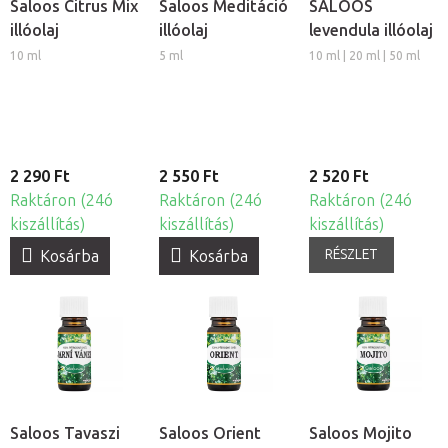
Saloos Citrus Mix
Saloos Meditáció
SALOOS
illóolaj
illóolaj
levendula illóolaj
10 ml
5 ml
10 ml | 20 ml | 50 ml
2 290 Ft
2 550 Ft
2 520 Ft
Raktáron (24ó
Raktáron (24ó
Raktáron (24ó
kiszállítás)
kiszállítás)
kiszállítás)
RÉSZLET
Kosárba
Kosárba
Saloos Tavaszi
Saloos Orient
Saloos Mojito