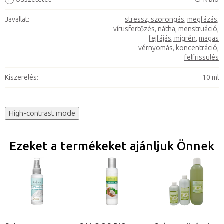
Javallat
:
stressz, szorongás
,
megfázás,
vírusfertőzés, nátha
,
menstruáció
,
fejfájás, migrén
,
magas
vérnyomás
,
koncentráció,
felfrissülés
Kiszerelés
:
10 ml
High-contrast mode
Ezeket a termékeket ajánljuk Önnek