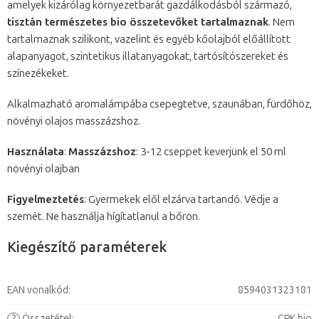
amelyek kizárólag környezetbarát gazdálkodásból származó,
tisztán természetes bio összetevőket tartalmaznak
. Nem
tartalmaznak szilikont, vazelint és egyéb kőolajból előállított
alapanyagot, szintetikus illatanyagokat, tartósítószereket és
színezékeket.
Alkalmazható aromalámpába csepegtetve, szaunában, fürdőhöz,
növényi olajos masszázshoz.
Használata
:
Masszázshoz
: 3-12 cseppet keverjünk el 50 ml
növényi olajban
Figyelmeztetés
: Gyermekek elől elzárva tartandó. Védje a
szemét. Ne használja hígítatlanul a bőrön.
Kiegészítő paraméterek
EAN vonalkód
:
8594031323181
?
Összetétel
:
CPK bio