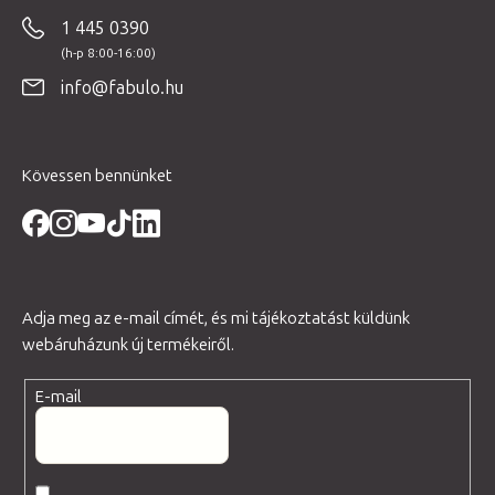
b
1 445 0390
l
é
info@fabulo.hu
c
Kövessen bennünket
Adja meg az e-mail címét, és mi tájékoztatást küldünk
webáruházunk új termékeiről.
E-mail