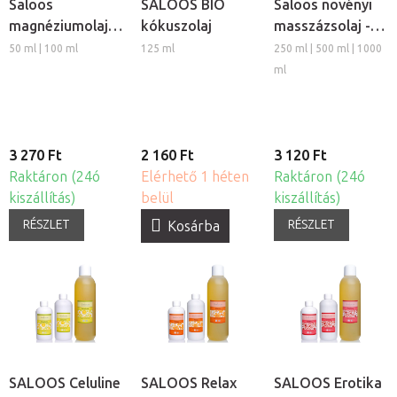
Saloos
SALOOS BIO
Saloos növényi
magnéziumolaj
kókuszolaj
masszázsolaj -
izmokra
Szőlő
50 ml | 100 ml
125 ml
250 ml | 500 ml | 1000
ml
3 270 Ft
2 160 Ft
3 120 Ft
Raktáron (24ó
Elérhető 1 héten
Raktáron (24ó
kiszállítás)
belül
kiszállítás)
RÉSZLET
RÉSZLET
Kosárba
SALOOS Celuline
SALOOS Relax
SALOOS Erotika