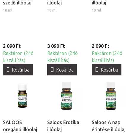
szellő illóolaj
illóolaj
illóolaj
10 ml
10 ml
10 ml
2 090 Ft
3 090 Ft
2 090 Ft
Raktáron (24ó
Raktáron (24ó
Raktáron (24ó
kiszállítás)
kiszállítás)
kiszállítás)
Kosárba
Kosárba
Kosárba
SALOOS
Saloos Erotika
Saloos A nap
oregánó illóolaj
illóolaj
érintése illóolaj