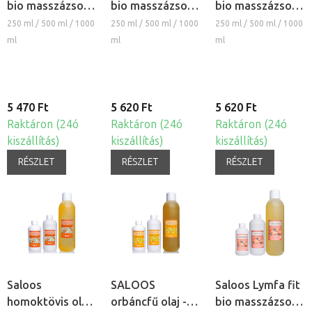
bio masszázsolaj
bio masszázsolaj
bio masszázsolaj
és testolaj
és testolaj
és testolaj
250 ml / 500 ml / 1000
250 ml / 500 ml / 1000
250 ml / 500 ml / 1000
ml
ml
ml
5 470 Ft
5 620 Ft
5 620 Ft
Raktáron (24ó
Raktáron (24ó
Raktáron (24ó
kiszállítás)
kiszállítás)
kiszállítás)
RÉSZLET
RÉSZLET
RÉSZLET
Saloos
SALOOS
Saloos Lymfa fit
homoktövis olaj
orbáncfű olaj -
bio masszázsolaj