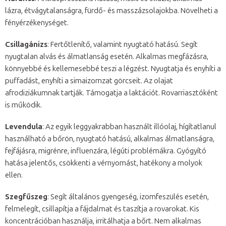
lázra, étvágytalanságra, fürdő- és masszázsolajokba. Növelheti a
fényérzékenységet.
Csillagánizs
: Fertőtlenítő, valamint nyugtató hatású. Segít
nyugtalan alvás és álmatlanság esetén. Alkalmas megfázásra,
könnyebbé és kellemesebbé teszi a légzést. Nyugtatja és enyhíti a
puffadást, enyhíti a simaizomzat görcseit. Az olajat
afrodiziákumnak tartják. Támogatja a laktációt. Rovarriasztóként
is működik.
Levendula
: Az egyik leggyakrabban használt illóolaj, hígítatlanul
használható a bőrön, nyugtató hatású, alkalmas álmatlanságra,
fejfájásra, migrénre, influenzára, légúti problémákra. Gyógyító
hatása jelentős, csökkenti a vérnyomást, hatékony a molyok
ellen.
Szegfűszeg
: Segít általános gyengeség, izomfeszülés esetén,
felmelegít, csillapítja a fájdalmat és taszítja a rovarokat. Kis
koncentrációban használja, irritálhatja a bőrt. Nem alkalmas