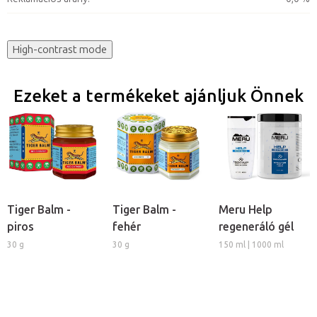
High-contrast mode
Ezeket a termékeket ajánljuk Önnek
Tiger Balm -
Tiger Balm -
Meru Help
piros
fehér
regeneráló gél
30 g
30 g
150 ml | 1000 ml