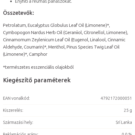
Enyhíti a reumás panaszokat.
Összetevők:
Petrolatum, Eucalyptus Globulus Leaf Oil (Limonene)*,
Cymbopogon Nardus Herb Oil (Geraniiol, Citronellol, Limonene),
Cinnamomum Zeylenicum Leaf Oil (Eugenol, Linalool, Cinnamic
Aldehyde, Coumarin)*, Menthol, Pinus Species Twig Leaf Oil
(Limonene)*, Camphor
*természetes esszenciális olajokból
Kiegészítő paraméterek
EAN vonalkód
:
4792172000051
Kiszerelés
:
25 g
Származási hely
:
Srí Lanka
Reklamációs arány
:
0,0 %