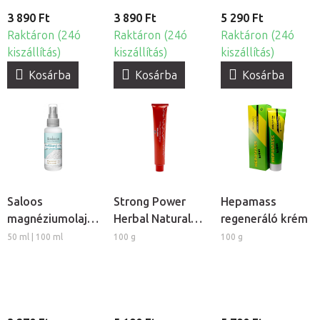
3 890 Ft
3 890 Ft
5 290 Ft
Raktáron (24ó
Raktáron (24ó
Raktáron (24ó
kiszállítás)
kiszállítás)
kiszállítás)
Kosárba
Kosárba
Kosárba
Saloos
Strong Power
Hepamass
magnéziumolaj
Herbal Natural
regeneráló krém
izmokra
krém
50 ml | 100 ml
100 g
100 g