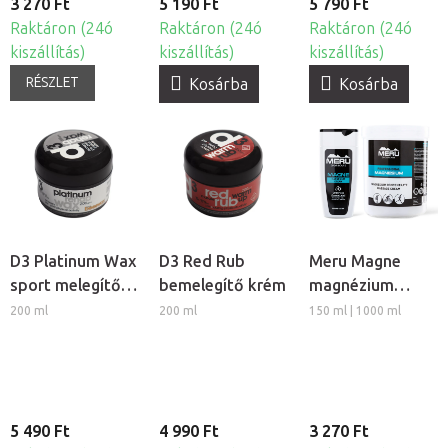
3 270 Ft
5 190 Ft
5 790 Ft
Raktáron (24ó
Raktáron (24ó
Raktáron (24ó
kiszállítás)
kiszállítás)
kiszállítás)
RÉSZLET
Kosárba
Kosárba
D3 Platinum Wax
D3 Red Rub
Meru Magne
sport melegítő
bemelegítő krém
magnézium
viasz
masszázs krém
200 ml
200 ml
150 ml | 1000 ml
5 490 Ft
4 990 Ft
3 270 Ft