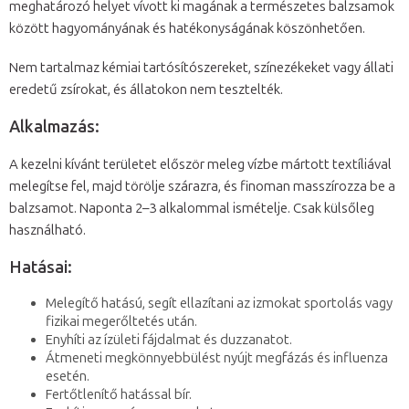
meghatározó helyet vívott ki magának a természetes balzsamok
között hagyományának és hatékonyságának köszönhetően.
Nem tartalmaz kémiai tartósítószereket, színezékeket vagy állati
eredetű zsírokat, és állatokon nem tesztelték.
Alkalmazás:
A kezelni kívánt területet először meleg vízbe mártott textíliával
melegítse fel, majd törölje szárazra, és finoman masszírozza be a
balzsamot. Naponta 2–3 alkalommal ismételje. Csak külsőleg
használható.
Hatásai:
Melegítő hatású, segít ellazítani az izmokat sportolás vagy
fizikai megerőltetés után.
Enyhíti az ízületi fájdalmat és duzzanatot.
Átmeneti megkönnyebbülést nyújt megfázás és influenza
esetén.
Fertőtlenítő hatással bír.