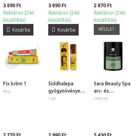
3 890 Ft
3 890 Ft
2 870 Ft
Raktáron (24ó
Raktáron (24ó
Raktáron (24ó
kiszállítás)
kiszállítás)
kiszállítás)
RÉSZLET
Kosárba
Kosárba
Fix krém 1
Siddhalepa
Sara Beauty Spa
gyógynövényes
arc- és
84 g
ajurvédikus olaj
testmasszázs
7 ml
1000 ml
krém -
Gyógynövényes
2 770 Ft
2 990 Ft
5 430 Ft