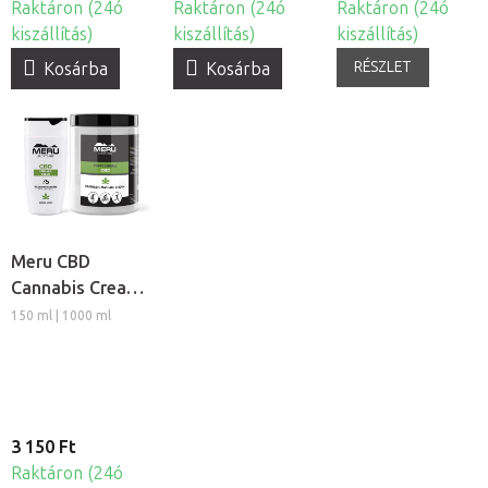
Raktáron (24ó
Raktáron (24ó
Raktáron (24ó
kiszállítás)
kiszállítás)
kiszállítás)
RÉSZLET
Kosárba
Kosárba
Meru CBD
Cannabis Cream
regeneráló
150 ml | 1000 ml
masszázs krém
3 150 Ft
Raktáron (24ó