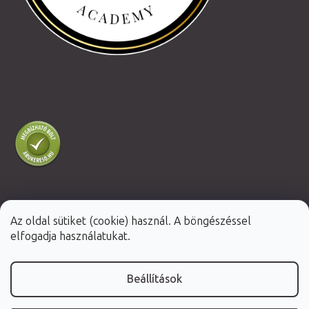
Az oldal sütiket (cookie) használ. A böngészéssel
Shoptet Premium készítette
elfogadja használatukat.
Copyright 2026
Fabulo.hu
. Minden jog fenntartva.
Beállítások