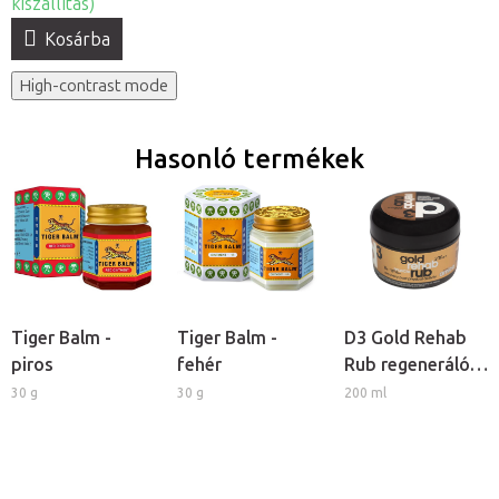
kiszállítás)
Kosárba
High-contrast mode
Hasonló termékek
Tiger Balm -
Tiger Balm -
D3 Gold Rehab
piros
fehér
Rub regeneráló
krém
30 g
30 g
200 ml