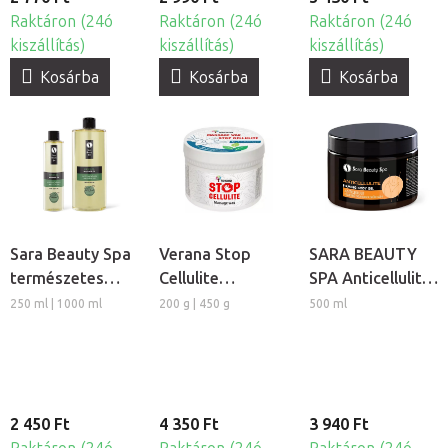
Raktáron (24ó
Raktáron (24ó
Raktáron (24ó
kiszállítás)
kiszállítás)
kiszállítás)
Kosárba
Kosárba
Kosárba
Sara Beauty Spa
Verana Stop
SARA BEAUTY
természetes
Cellulite
SPA Anticellulite
növényi
masszázsviasz
gél
250 ml | 1000 ml
200 g | 450 g
500 ml
masszázs olaj -
Gyógynövényes
2 450 Ft
4 350 Ft
3 940 Ft