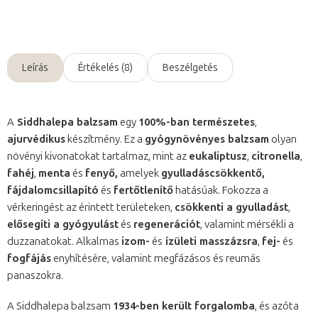
Kérdés
Leírás
Értékelés (8)
Beszélgetés
A
Siddhalepa balzsam
egy
100%-ban természetes
,
ajurvédikus
készítmény. Ez a
gyógynövényes balzsam
olyan
növényi kivonatokat tartalmaz, mint az
eukaliptusz
,
citronella
,
fahéj
,
menta
és
fenyő,
amelyek
gyulladáscsökkentő,
fájdalomcsillapító
és
fertőtlenítő
hatásúak. Fokozza a
vérkeringést az érintett területeken,
csökkenti a gyulladást
,
elősegíti a gyógyulást
és
regenerációt
, valamint mérsékli a
duzzanatokat. Alkalmas
izom-
és
ízületi masszázsra
,
fej-
és
fogfájás
enyhítésére, valamint megfázásos és reumás
panaszokra.
A Siddhalepa balzsam
1934-ben került forgalomba
, és azóta