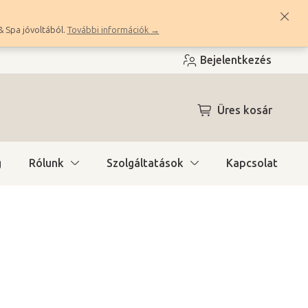
& Spa jóvoltából.
További információk →
Bejelentkezés
KOSÁR
Üres kosár
g
Rólunk
Szolgáltatások
Kapcsolat
ítás)
(2 db)