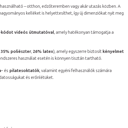
használható – otthon, edzőteremben vagy akár utazás közben. A
hagyományos kelléket is helyettesíthet, így új dimenziókat nyit meg
kódot videós útmutatóval
, amely hatékonyan támogatja a
,
35% poliészter
,
26% latex
), amely egyszerre biztosít
kényelmet
 rendszeres használat esetén is könnyen tisztán tartható.
a-
és
pilatesoktatók
, valamint egyéni felhasználók számára
udatosságukat és erőnlétüket.