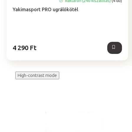
Raktáron (24ó kiszállítás)
(4 db)
Yakimasport PRO ugrálókötél
4 290 Ft
High-contrast mode