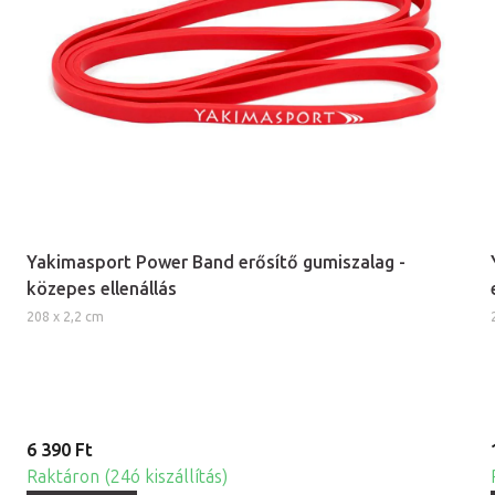
Yakimasport Power Band erősítő gumiszalag -
közepes ellenállás
208 x 2,2 cm
6 390 Ft
Raktáron (24ó kiszállítás)