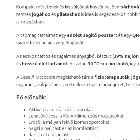
Kompakt méretének és kis súlyának köszönhetően
bárhová
termék
jógához
és
pilateshez
is ideális segédeszköz, több 
a mozgásban.
A csomag tartalmaz egy
edzést segítő posztert
és egy
QR-
gyakorlatok helyes végrehajtását.
Az eszköz tartós és rugalmas anyagból készült (
39% nejlon
és
hosszú élettartamot
. A szalag
30 °C-on mosható
, így
A Sissel® Octocore megbízható társ a
fizioterapeuták
,
jóg
egyaránt, akik javítani szeretnék mozgásminőségüket, testt
Fő előnyök:
Aktiválja a miofasciális láncokat
Lehetővé teszi a háromdimenziós mozgásokat
Erősíti a mélyen fekvő izomcsoportokat
Segíti a nyújtást és az izomlazítást
Javítja a testtartást