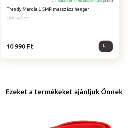
A
Raktáron (24ó kiszállítás)
(3 db)
termék
Trendy Marola L SMR masszázs henger
átlagos
értékelése
30 x 14,5 cm
5-
ből
5,0
csillag.
10 990 Ft
Ezeket a termékeket ajánljuk Önnek