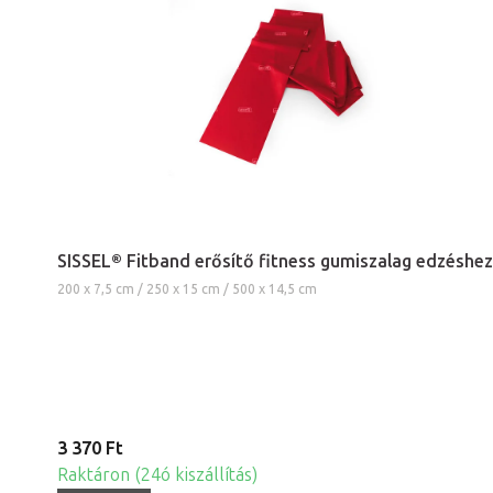
SISSEL® Fitband erősítő fitness gumiszalag edzéshez
200 x 7,5 cm / 250 x 15 cm / 500 x 14,5 cm
3 370 Ft
Raktáron (24ó kiszállítás)