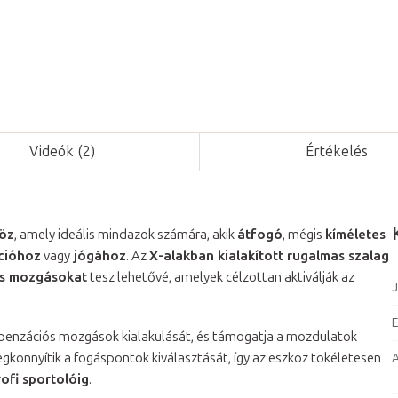
Videók (2)
Értékelés
köz
, amely ideális mindazok számára, akik
átfogó
, mégis
kíméletes
ációhoz
vagy
jógához
. Az
X-alakban kialakított rugalmas szalag
s mozgásokat
tesz lehetővé, amelyek célzottan aktiválják az
J
E
mpenzációs mozgások kialakulását, és támogatja a mozdulatok
könnyítik a fogáspontok kiválasztását, így az eszköz tökéletesen
rofi sportolóig
.