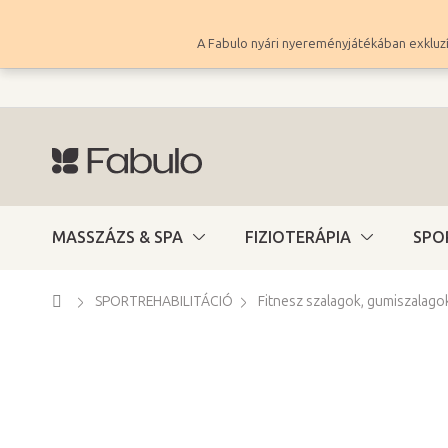
Ugrás
a
A Fabulo nyári nyereményjátékában exkluzí
fő
tartalomhoz
MASSZÁZS & SPA
FIZIOTERÁPIA
SPO
Kezdőlap
SPORTREHABILITÁCIÓ
Fitnesz szalagok, gumiszalago