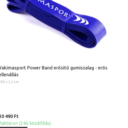
Yakimasport Power Band erősítő gumiszalag - erős
ellenállás
208 x 3,2 cm
10 490 Ft
Raktáron (24ó kiszállítás)