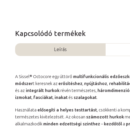
Kapcsolódó termékek
Leírás
A Sissel® Octocore egy úttörő
multifunkcionális edzőesz
módszer
t keresnek az
erősítéshez
,
nyújtáshoz
,
rehabilit
és az
integrált hurkok
révén természetes,
háromdimenzió
izmokat
,
fasciákat
,
inakat
és
szalagokat
.
Használata
elősegíti a helyes testtartást
, csökkenti a ko
természetes kivitelezését. Az okosan
számozott hurkok
meg
alkalmazkodik
minden edzettségi szinthez
–
kezdőtől
a
p