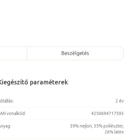
Beszélgetés
Kiegészítő paraméterek
ótállás
:
2 év
AN vonalkód
:
4250694717593
Anyag
:
39% nejlon, 35% poliészter,
26% latex