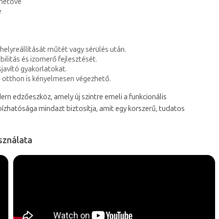
ehetővé
e
helyreállítását műtét vagy sérülés után.
litás és izomerő fejlesztését.
javító gyakorlatokat.
l, otthon is kényelmesen végezhető.
ern edzőeszköz, amely új szintre emeli a funkcionális
zhatósága mindazt biztosítja, amit egy korszerű, tudatos
sználata