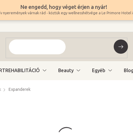
Ne engedd, hogy véget érjen a nyár!
v nyeremények várnak rád - köztük egy wellnesshétvége a Le Primore Hotel 
RTREHABILITÁCIÓ
Beauty
Egyéb
Blo
k
Expanderek
26 900 Ft
21 181 Ft ÁFA nélkül
Egységár:
Raktáron (24ó kiszáll