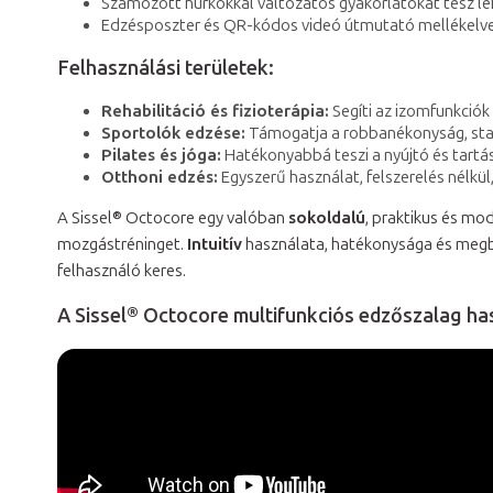
Számozott hurkokkal változatos gyakorlatokat tesz l
Edzésposzter és QR-kódos videó útmutató mellékelv
Felhasználási területek:
Rehabilitáció és fizioterápia:
Segíti az izomfunkciók 
Sportolók edzése:
Támogatja a robbanékonyság, stabi
Pilates és jóga:
Hatékonyabbá teszi a nyújtó és tartás
Otthoni edzés:
Egyszerű használat, felszerelés nélkü
A Sissel® Octocore egy valóban
sokoldalú
, praktikus és mod
mozgástréninget.
Intuitív
használata, hatékonysága és megbí
felhasználó keres.
A Sissel® Octocore multifunkciós edzőszalag ha