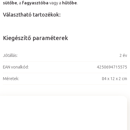
sütőbe
, a
fagyasztóba
vagy a
hűtőbe
.
Választható tartozékok:
Kiegészítő paraméterek
Jótállás
:
2 év
EAN vonalkód
:
4250694715575
Méretek
:
84 x 12 x 2 cm