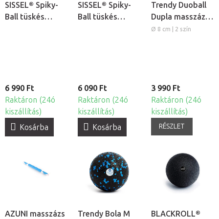
SISSEL® Spiky-
SISSEL® Spiky-
Trendy Duoball
Ball tüskés
Ball tüskés
Dupla masszázs
akupresszúrás
akupresszúrás
labda
Ø 8 cm | 2 szín
masszírozólabda
masszírozólabda
Ø 10cm, 2db
Ø 9cm, 2db
6 990 Ft
6 090 Ft
3 990 Ft
Raktáron (24ó
Raktáron (24ó
Raktáron (24ó
kiszállítás)
kiszállítás)
kiszállítás)
RÉSZLET
Kosárba
Kosárba
AZUNI masszázs
Trendy Bola M
BLACKROLL®