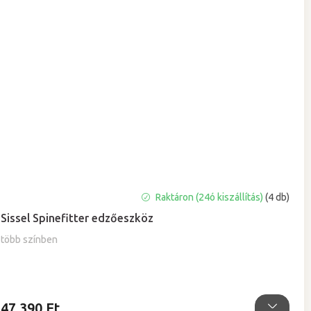
A
Raktáron (24ó kiszállítás)
(4 db)
termék
Sissel Spinefitter edzőeszköz
átlagos
értékelése
több színben
5-
ből
5,0
csillag.
47 390 Ft