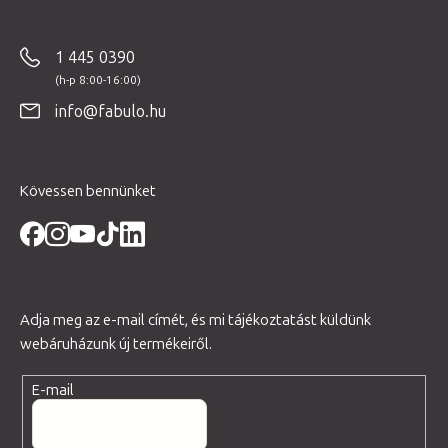
á
b
1 445 0390
l
é
info@fabulo.hu
c
Kövessen bennünket
Adja meg az e-mail címét, és mi tájékoztatást küldünk
webáruházunk új termékeiről.
E-mail