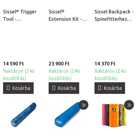
Sissel® Trigger
Sissel®
Sissel Backpack -
Tool -
Extension Kit -
Spinefitterhez
Spinefitterhez
bővítmény
való hordzsák
való
Spinefitterhez
segédeszköz
14 590 Ft
23 900 Ft
14 370 Ft
Raktáron (24ó
Raktáron (24ó
Raktáron (24ó
kiszállítás)
kiszállítás)
kiszállítás)
Kosárba
Kosárba
Kosárba