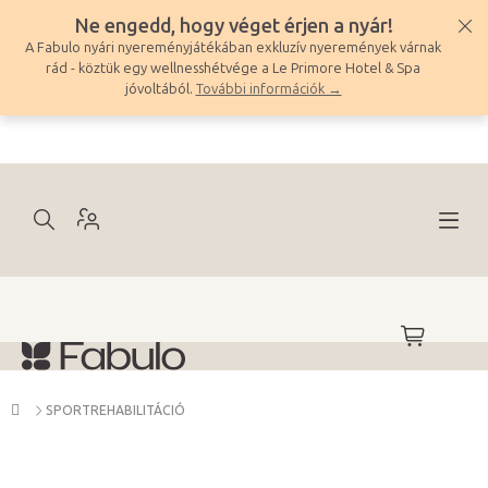
Ugrás
Ne engedd, hogy véget érjen a nyár!
a
A Fabulo nyári nyereményjátékában exkluzív nyeremények várnak
fő
rád - köztük egy wellnesshétvége a Le Primore Hotel & Spa
tartalomhoz
jóvoltából.
További információk →
KOSÁR
Kezdőlap
SPORTREHABILITÁCIÓ