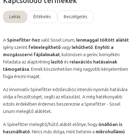
Kapcsolódó termékek
Leírás
Értékelés
Beszélgetés
A
Spinefitter-hez
való Sissel Linum,
lenmaggal töltött alátét
igény szerint
felmelegíthető
vagy
lehűthető
.
Enyhíti a
mozgásszervi fájdalmakat
, különösen a gerinc környékén.
Feladata az alaptréning
lazító
és
relaxációs hatásainak
támogatása
. Ennek köszönhetően még nagyobb kényelemben
fogja érezni magát.
Az innonvatív Spinefitter edzőeszköz intenzív nyomás hatására
oldja a feszültséget, segíti az ellazulást. A még hatékonyabb
edzés érdekében érdemes beszereznie a Spinefitter - Sissel
Linum melegítő alátétet.
A Spinefitter melegítő/hűtő alátét előnye, hogy
önállóan is
használható
. Nincs más dolga, mint betenni a
mikrohullámú