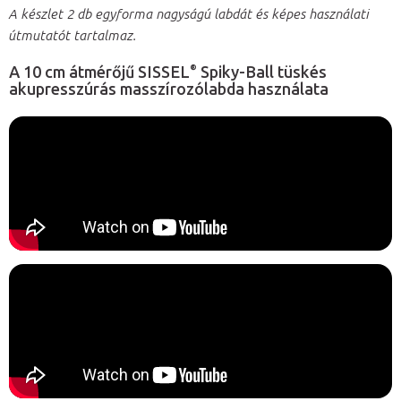
A készlet 2 db egyforma nagyságú labdát és képes használati
útmutatót tartalmaz
.
®
A 10 cm átmérőjű SISSEL
Spiky-Ball tüskés
akupresszúrás masszírozólabda használata