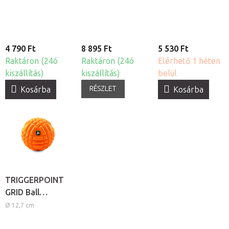
masszázslabda
4 790 Ft
8 895 Ft
5 530 Ft
Raktáron (24ó
Raktáron (24ó
Elérhető 1 héten
kiszállítás)
kiszállítás)
belül
RÉSZLET
Kosárba
Kosárba
TRIGGERPOINT
GRID Ball
habszivacs
Ø 12,7 cm
masszázs labda