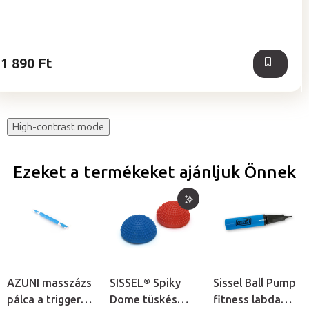
1 890 Ft
High-contrast mode
Ezeket a termékeket ajánljuk Önnek
AZUNI masszázs
SISSEL® Spiky
Sissel Ball Pump
pálca a trigger
Dome tüskés
fitness labda