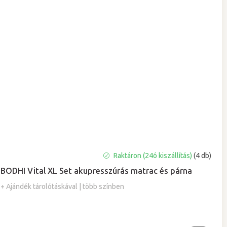
A
Raktáron (24ó kiszállítás)
(4 db)
termék
BODHI Vital XL Set akupresszúrás matrac és párna
átlagos
értékelése
+ Ajándék tárolótáskával | több színben
5-
ből
5,0
csillag.