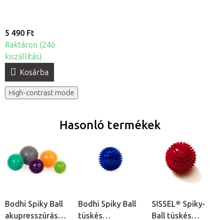
5 490 Ft
Raktáron (24ó
kiszállítás)
Kosárba
High-contrast mode
Hasonló termékek
Bodhi Spiky Ball
Bodhi Spiky Ball
SISSEL® Spiky-
akupresszúrás
tüskés
Ball tüskés