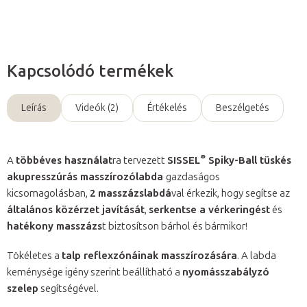
Kapcsolódó termékek
Leírás
Videók (2)
Értékelés
Beszélgetés
®
A
többéves használat
ra tervezett
SISSEL
Spiky-Ball tüskés
akupresszúrás masszírozólabda
gazdaságos
kicsomagolásban,
2 masszázslabdá
val érkezik, hogy segítse az
általános közérzet javítását
,
serkentse a vérkeringést
és
hatékony masszázs
t biztosítson bárhol és bármikor!
Tökéletes a
talp reflexzónáinak masszírozására
. A labda
keménysége igény szerint beállítható a
nyomásszabályzó
szelep
segítségével.