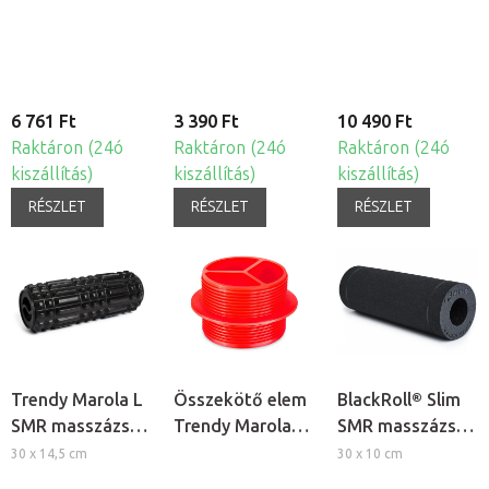
henger
masszázshoz
6 761 Ft
3 390 Ft
10 490 Ft
Raktáron (24ó
Raktáron (24ó
Raktáron (24ó
kiszállítás)
kiszállítás)
kiszállítás)
RÉSZLET
RÉSZLET
RÉSZLET
Trendy Marola L
Összekötő elem
BlackRoll® Slim
SMR masszázs
Trendy Marola
SMR masszázs
henger
masszázs
henger
30 x 14,5 cm
30 x 10 cm
hengerhez