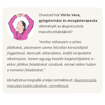
Olvastad már
Vörös Vera,
gyógytornász és mozgásterapeuta
véleményét az akupresszúrás
masszírozólabdákról?
"Amikor előveszem a színes
játékokat, pácienseim szeme felcsillan korosztálytól
függetlenül. Nemcsak célterületen, önálló terápiaként
alkalmazom, hanem egy-egy kezelés kiegészítőjeként is -
ekkor játékos feladatokat csinálunk, amivel oldani tudom
a monoton feladatokat."
Ide kattintva megnyílik a teljes termékteszt:
Akupresszúrás
masszázs tüskés labdával - termékteszt