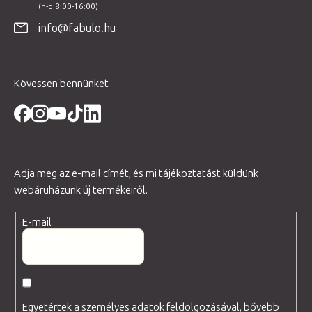
é
info@fabulo.hu
c
Kövessen bennünket
Adja meg az e-mail címét, és mi tájékoztatást küldünk
webáruházunk új termékeiről.
E-mail
Egyetértek a személyes adatok feldolgozásával, bővebb