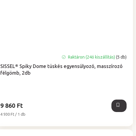
A
Raktáron (24ó kiszállítás)
(5 db)
termék
SISSEL® Spiky Dome tüskés egyensúlyozó, masszírozó
átlagos
félgömb, 2db
értékelése
5-
ből
5,0
csillag.
9 860 Ft
Egységár:
4 930 Ft / 1 db