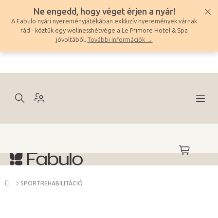
Ugrás
Ne engedd, hogy véget érjen a nyár!
a
A Fabulo nyári nyereményjátékában exkluzív nyeremények várnak
fő
rád - köztük egy wellnesshétvége a Le Primore Hotel & Spa
tartalomhoz
jóvoltából.
További információk →
KOSÁR
Kezdőlap
SPORTREHABILITÁCIÓ