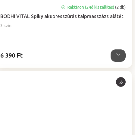
A
Raktáron (24ó kiszállítás)
(2 db)
termék
BODHI VITAL Spiky akupresszúrás talpmasszázs alátét
átlagos
értékelése
3 szín
5-
ből
5,0
csillag.
6 390 Ft