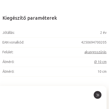
Kiegészítő paraméterek
Jótállás
:
2 év
EAN vonalkód
:
4250694700205
Felület
:
akupresszúrás
Átmérő
:
Ø 10 cm
Átmérő
:
10 cm