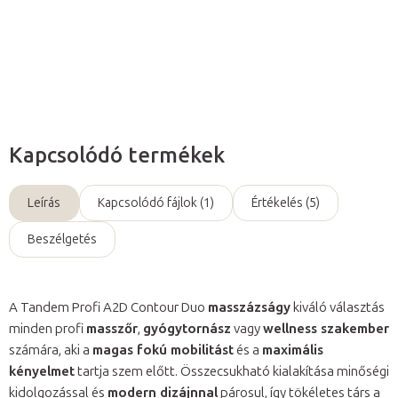
Részletes információ
Kérdés
Kapcsolódó termékek
Leírás
Kapcsolódó fájlok (1)
Értékelés (5)
Beszélgetés
A Tandem Profi A2D Contour Duo
masszázságy
kiváló választás
minden profi
masszőr
,
gyógytornász
vagy
wellness szakember
számára, aki a
magas fokú mobilitást
és a
maximális
kényelmet
tartja szem előtt. Összecsukható kialakítása minőségi
kidolgozással és
modern dizájnnal
párosul, így tökéletes társ a