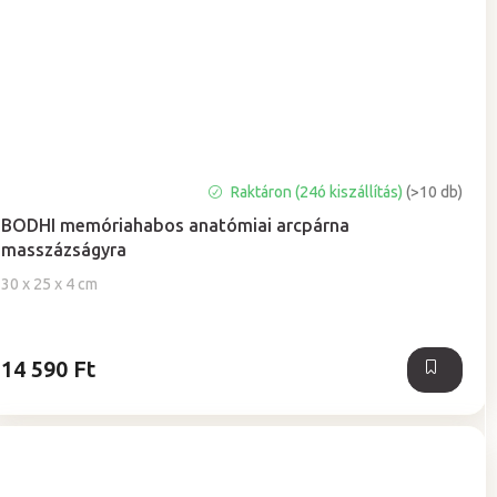
A
Raktáron (24ó kiszállítás)
(>10 db)
termék
BODHI memóriahabos anatómiai arcpárna
átlagos
masszázságyra
értékelése
5-
30 x 25 x 4 cm
ből
5,0
csillag.
14 590 Ft