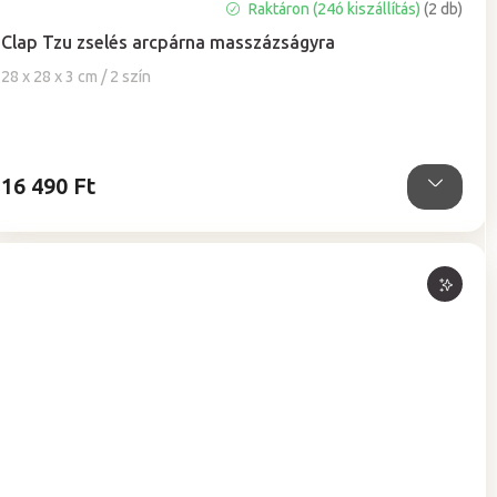
A
Raktáron (24ó kiszállítás)
(2 db)
termék
Clap Tzu zselés arcpárna masszázságyra
átlagos
értékelése
28 x 28 x 3 cm / 2 szín
5-
ből
4,9
csillag.
16 490 Ft