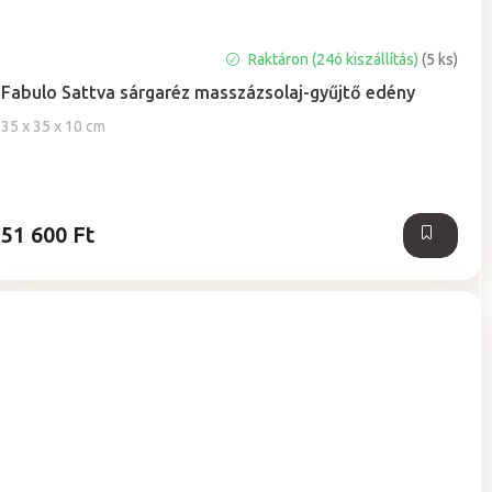
A
Raktáron (24ó kiszállítás)
(5 ks)
termék
Fabulo Sattva sárgaréz masszázsolaj-gyűjtő edény
átlagos
értékelése
35 x 35 x 10 cm
5-
ből
0,0
csillag.
51 600 Ft