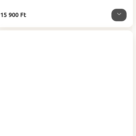
5,0
csillag.
15 900 Ft