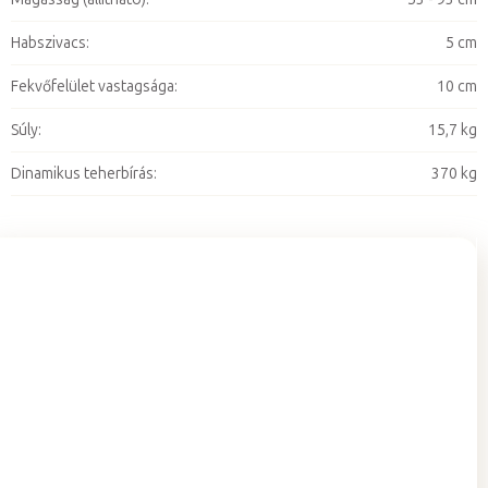
Habszivacs
:
5 cm
Fekvőfelület vastagsága
:
10 cm
Súly
:
15,7 kg
Dinamikus teherbírás
:
370 kg