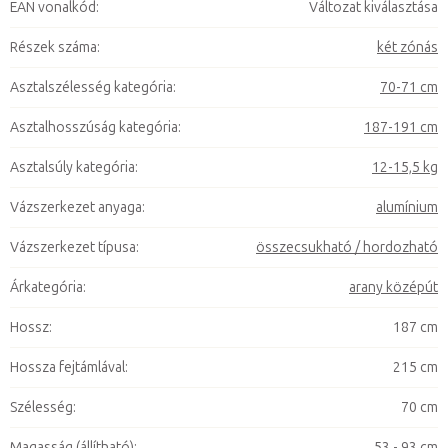
EAN vonalkód
:
Változat kiválasztása
Részek száma
:
két zónás
Asztalszélesség kategória
:
70-71 cm
Asztalhosszúság kategória
:
187-191 cm
Asztalsúly kategória
:
12-15,5 kg
Vázszerkezet anyaga
:
alumínium
Vázszerkezet típusa
:
összecsukható / hordozható
Árkategória
:
arany középút
Hossz
:
187 cm
Hossza fejtámlával
:
215 cm
Szélesség
:
70 cm
Magasság (állítható)
:
53 - 93 cm