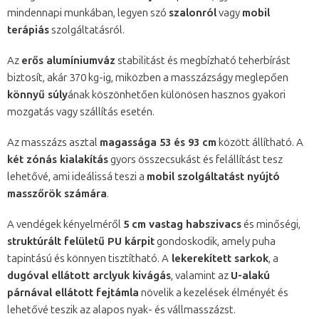
mindennapi munkában, legyen szó
szalonról
vagy
mobil
terápiás
szolgáltatásról.
Az
erős alumíniumváz
stabilitást és megbízható teherbírást
biztosít, akár 370 kg-ig, miközben a masszázságy meglepően
könnyű súly
ának köszönhetően különösen hasznos gyakori
mozgatás vagy szállítás esetén.
Az masszázs asztal
magassága 53 és 93 cm
között állítható. A
két zónás kialakítás
gyors összecsukást és felállítást tesz
lehetővé, ami ideálissá teszi a
mobil szolgáltatást nyújtó
masszőrök számára
.
A vendégek kényelméről
5 cm vastag habszivacs
és minőségi,
struktúrált felületű PU kárpit
gondoskodik, amely puha
tapintású és könnyen tisztítható. A
lekerekített sarkok
, a
dugóval ellátott arclyuk kivágás
, valamint az
U-alakú
párnával ellátott fejtámla
növelik a kezelések élményét és
lehetővé teszik az alapos nyak- és vállmasszázst.