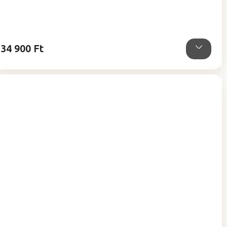
5-
ből
5,0
csillag.
34 900 Ft