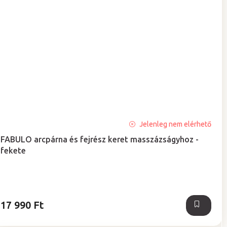
A
Jelenleg nem elérhető
termék
FABULO arcpárna és fejrész keret masszázságyhoz -
átlagos
fekete
értékelése
5-
ből
5,0
csillag.
17 990 Ft