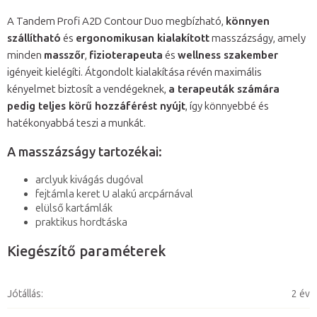
A Tandem Profi A2D Contour Duo megbízható,
könnyen
szállítható
és
ergonomikusan kialakított
masszázságy, amely
minden
masszőr
,
fizioterapeuta
és
wellness szakember
igényeit kielégíti. Átgondolt kialakítása révén maximális
kényelmet biztosít a vendégeknek,
a terapeuták számára
pedig teljes körű hozzáférést nyújt
, így könnyebbé és
hatékonyabbá teszi a munkát.
A masszázságy tartozékai:
arclyuk kivágás dugóval
fejtámla keret U alakú arcpárnával
elülső kartámlák
praktikus hordtáska
Kiegészítő paraméterek
Jótállás
:
2 év