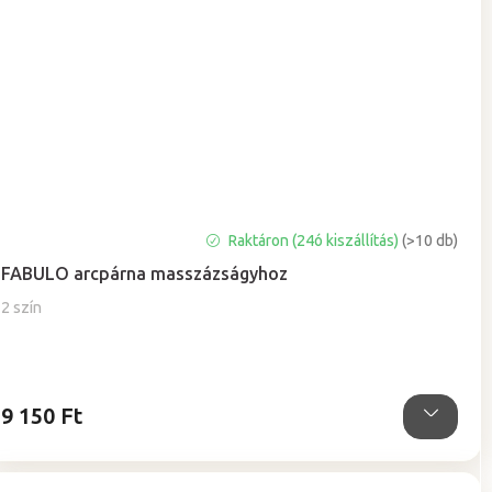
A
Raktáron (24ó kiszállítás)
(>10 db)
termék
FABULO arcpárna masszázságyhoz
átlagos
értékelése
2 szín
5-
ből
5,0
csillag.
9 150 Ft