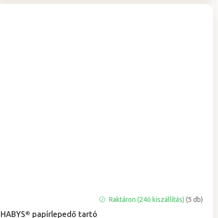
A
Raktáron (24ó kiszállítás)
(5 db)
termék
HABYS® papírlepedő tartó