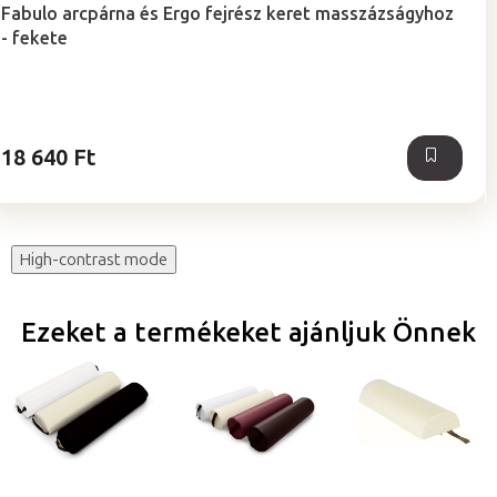
termék
Fabulo arcpárna és Ergo fejrész keret masszázságyhoz
átlagos
- fekete
értékelése
5-
ből
5,0
csillag.
18 640 Ft
High-contrast mode
Ezeket a termékeket ajánljuk Önnek