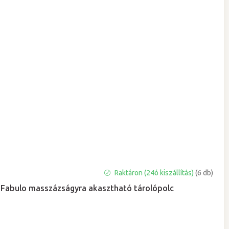
A
Raktáron (24ó kiszállítás)
(6 db)
termék
Fabulo masszázságyra akasztható tárolópolc
átlagos
értékelése
5-
ből