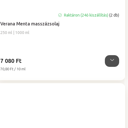
Raktáron (24ó kiszállítás)
(2 db)
Verana Menta masszázsolaj
250 ml | 1000 ml
7 080 Ft
Egységár:
70,80 Ft / 10 ml