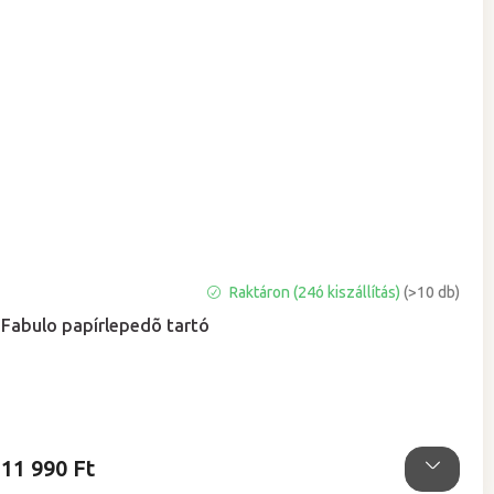
A
Raktáron (24ó kiszállítás)
(>10 db)
termék
Fabulo papírlepedõ tartó
átlagos
értékelése
5-
ből
4,5
csillag.
11 990 Ft