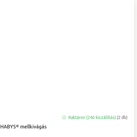
A
Raktáron (24ó kiszállítás)
(2 db)
termék
HABYS® mellkivágás
átlagos
értékelése