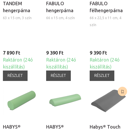
TANDEM
FABULO
FABULO
hengerpárna
hengerpárna
félhengerpárna
63 x 15 cm, 3 szín
66 x 15 cm, 4 szín
66 x 22,5 x 11 cm, 4
szín
7 890 Ft
9 390 Ft
9 390 Ft
Raktáron (24ó
Raktáron (24ó
Raktáron (24ó
kiszállítás)
kiszállítás)
kiszállítás)
RÉSZLET
RÉSZLET
RÉSZLET
HABYS®
HABYS®
Habys® Touch