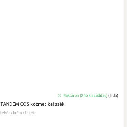
A
Raktáron (24ó kiszállítás)
(5 db)
termék
TANDEM COS kozmetikai szék
átlagos
értékelése
fehér / krém / fekete
5-
ből