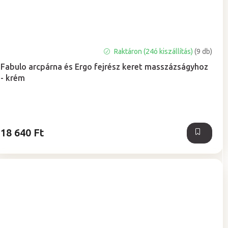
A
Raktáron (24ó kiszállítás)
(9 db)
termék
Fabulo arcpárna és Ergo fejrész keret masszázságyhoz
átlagos
- krém
értékelése
5-
ből
5,0
csillag.
18 640 Ft