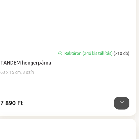
A
Raktáron (24ó kiszállítás)
(>10 db)
termék
TANDEM hengerpárna
átlagos
értékelése
63 x 15 cm, 3 szín
5-
ből
5,0
csillag.
7 890 Ft