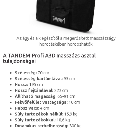
Az ágy és a kiegészítől a megerősített masszázságy
hordtáskában hordozhatók
A TANDEM Profi A3D masszázs asztal
tulajdonságai
Szélesség:
70 cm
Szélesség kartámlával:
95 cm
Hossz:
195 cm
Hossz fejtámlával:
223 cm
Állítható magasság:
65-91 cm
Fekvőfelület vastagsága:
10 cm
Habszivacs:
4 cm
Súly tartozékok nélkül:
15,9 kg
Súly tartozékokkal:
18,6 kg
Dinamikus terhelhetőség:
300 kg