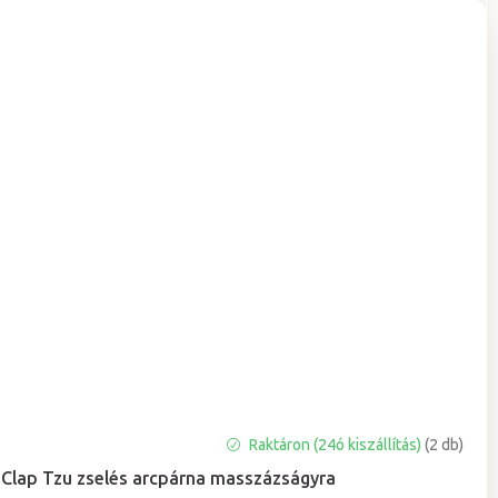
A
Raktáron (24ó kiszállítás)
(2 db)
termék
Clap Tzu zselés arcpárna masszázságyra
átlagos