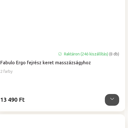
A
Raktáron (24ó kiszállítás)
(8 db)
termék
Fabulo Ergo fejrész keret masszázságyhoz
átlagos
értékelése
2 farby
5-
ből
0,0
csillag.
13 490 Ft