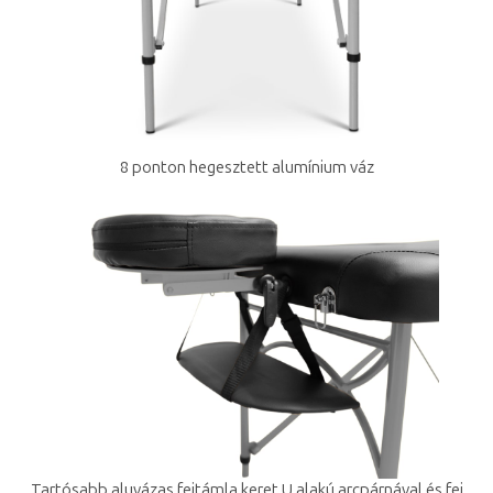
8 ponton hegesztett alumínium váz
Tartósabb aluvázas fejtámla keret U alakú arcpárnával és fej