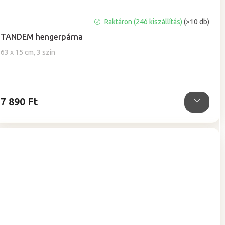
A
Raktáron (24ó kiszállítás)
(>10 db)
termék
TANDEM hengerpárna
átlagos
értékelése
63 x 15 cm, 3 szín
5-
ből
5,0
csillag.
7 890 Ft