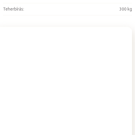
Teherbírás
:
300 kg