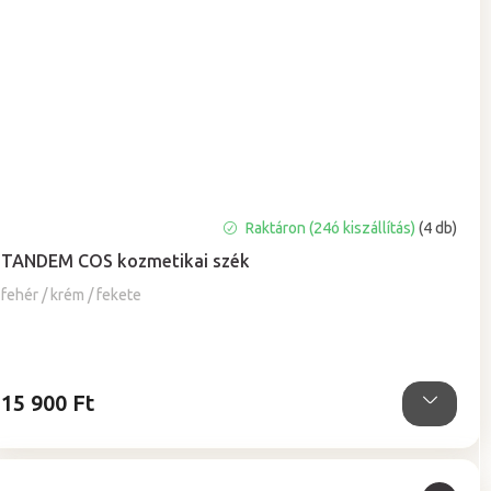
A
Raktáron (24ó kiszállítás)
(4 db)
termék
TANDEM COS kozmetikai szék
átlagos
értékelése
fehér / krém / fekete
5-
ből
5,0
csillag.
15 900 Ft