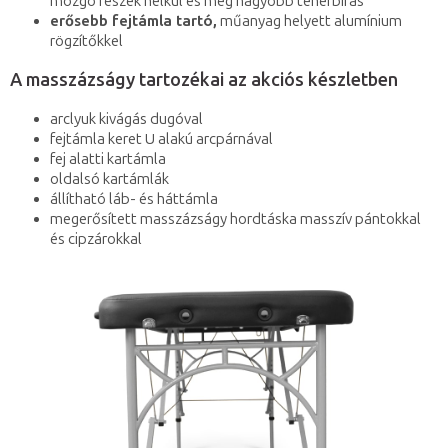
mozgó részek nélkül és még nagyobb teherbírás
erősebb fejtámla tartó,
műanyag helyett alumínium
rögzítőkkel
A masszázságy tartozékai az akciós készletben
arclyuk kivágás dugóval
fejtámla keret U alakú arcpárnával
fej alatti kartámla
oldalsó kartámlák
állítható láb- és háttámla
megerősített masszázságy hordtáska masszív pántokkal
és cipzárokkal