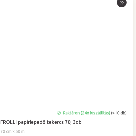
A
Raktáron (24ó kiszállítás)
(>10 db)
termék
FROLLI papírlepedő tekercs 70, 3db
átlagos
értékelése
70 cm x 50 m