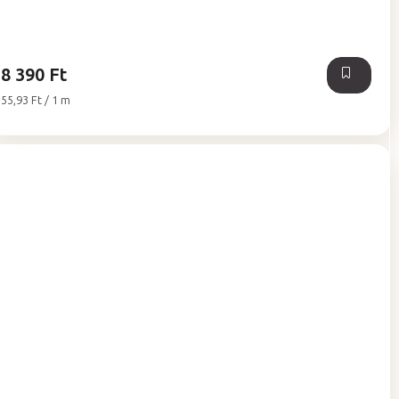
5-
ből
5,0
csillag.
8 390 Ft
Egységár:
55,93 Ft / 1 m