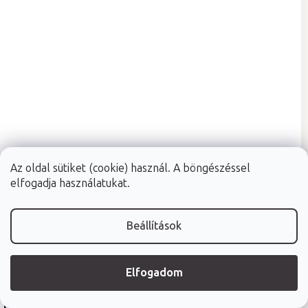
Az oldal sütiket (cookie) használ. A böngészéssel
elfogadja használatukat.
Raktáron (24ó kiszállítás)
(5 ks)
Fabulo Padma kétszintes fellépő
Beállítások
67 x 50 x 33 cm
Elfogadom
147 600 Ft