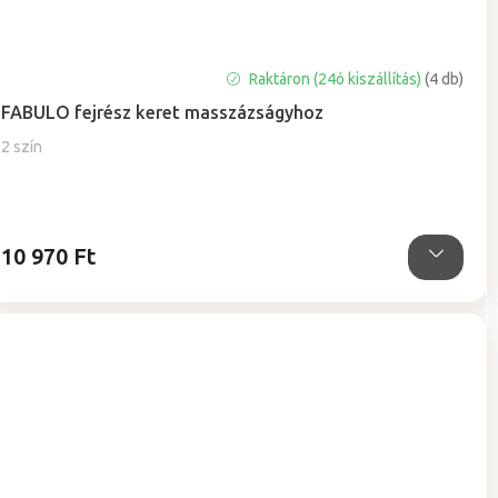
Raktáron (24ó kiszállítás)
(4 db)
FABULO fejrész keret masszázságyhoz
2 szín
10 970 Ft