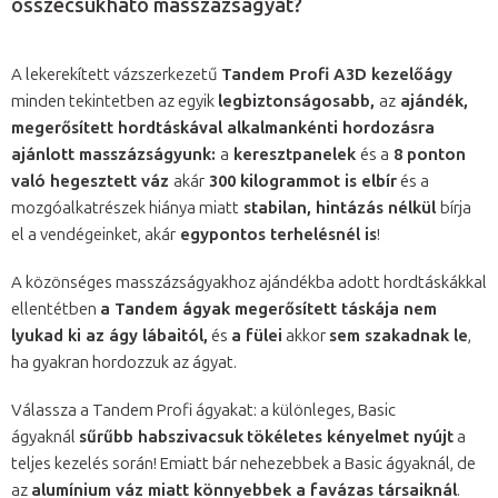
összecsukható masszázságyat?
A lekerekített vázszerkezetű
Tandem Profi A3D kezelőágy
minden tekintetben az egyik
legbiztonságosabb,
az
ajándék,
megerősített hordtáskával alkalmankénti hordozásra
ajánlott masszázságyunk:
a
keresztpanelek
és a
8 ponton
való hegesztett váz
akár
300 kilogrammot is elbír
és a
mozgóalkatrészek hiánya miatt
stabilan, hintázás nélkül
bírja
el a vendégeinket, akár
egypontos terhelésnél is
!
A közönséges masszázságyakhoz ajándékba adott hordtáskákkal
ellentétben
a Tandem ágyak megerősített táskája nem
lyukad ki az ágy lábaitól,
és
a fülei
akkor
sem szakadnak le
,
ha gyakran hordozzuk az ágyat.
Válassza a Tandem Profi ágyakat: a különleges, Basic
ágyaknál
sűrűbb habszivacsuk
tökéletes kényelmet nyújt
a
teljes kezelés során! Emiatt bár nehezebbek a Basic ágyaknál, de
az
alumínium váz miatt könnyebbek a favázas társaiknál
.