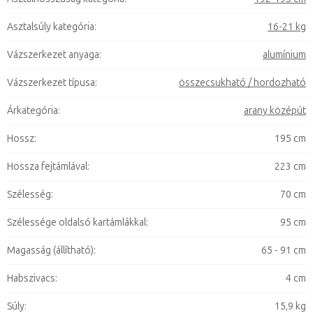
Asztalsúly kategória
:
16-21 kg
Vázszerkezet anyaga
:
alumínium
Vázszerkezet típusa
:
összecsukható / hordozható
Árkategória
:
arany középút
Hossz
:
195 cm
Hossza fejtámlával
:
223 cm
Szélesség
:
70 cm
Szélessége oldalsó kartámlákkal
:
95 cm
Magasság (állítható)
:
65 - 91 cm
Habszivacs
:
4 cm
Súly
:
15,9 kg