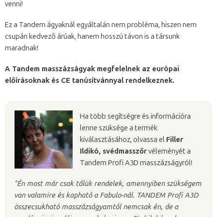
venni!
Ez a Tandem ágyaknál egyáltalán nem probléma, hiszen nem
csupán kedvező árúak, hanem hosszú távon is a társunk
maradnak!
A Tandem masszázságyak megfelelnek az európai
előírásoknak és CE tanúsítvánnyal rendelkeznek.
Ha több segítségre és információra
lenne szüksége a termék
kiválasztásához, olvassa el
Filler
Ildikó, svédmasszőr
véleményét a
Tandem Profi A3D masszázságyról!
"Én most már csak tőlük rendelek, amennyiben szükségem
van valamire és kapható a Fabulo-nál. TANDEM Profi A3D
összecsukható masszázságyamtól nemcsak én, de a