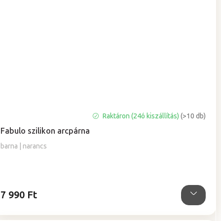
A
Raktáron (24ó kiszállítás)
(>10 db)
termék
Fabulo szilikon arcpárna
átlagos
értékelése
barna | narancs
5-
ből
5,0
csillag.
7 990 Ft