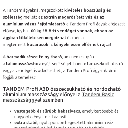
A Tandem ágyaknál megszokott
kivételes hosszúság és
szélesség
mellett az
extrán megerősített váz és az
alumínium vázas fejtámlatartó
a Tandem Profi ágyak kifejezett
előnye, így ha
100 kg fölötti vendégei vannak, ebben az
ágyban tökéletesen megbízhat
és még a
megtermett
kosarasok is kényelmesen elférnek rajta!
A
harmadik része felnyitható
, ami nem csupán
a
talpmasszázshoz
nyújt segítséget, hanem támaszkodhat is rá
vagy a vendégét is odaültetheti, a Tandem Profi ágyaink bírni
fogják a terhelést!
TANDEM Profi A3D összecsukható és hordozható
alumínium masszázságy előnyei a
Tandem Basic
masszázsággyal
szemben
vastagabb és sűrűbb habszivacs,
amely tartósabb és
nagyobb kényelmet biztosít
extra stabil,
nyolc ponton hegesztett alumínium váz