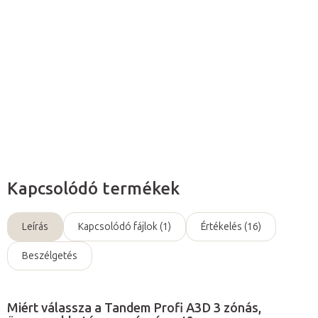
köszönhetően
mozgóalkatrészek nélküli ágy
akár
300
kilogrammig terhelhető
, és még
ekkor sem fog hintázni,
és
minden vendége alatt stabil marad!
Részletes információ
Kérdés
Kapcsolódó termékek
Leírás
Kapcsolódó fájlok (1)
Értékelés (16)
Beszélgetés
Miért válassza a Tandem Profi A3D 3 zónás,