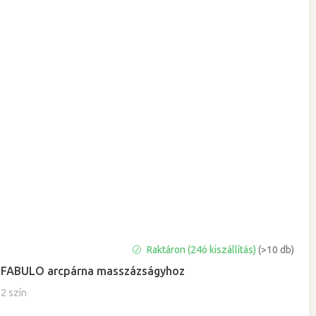
A
Raktáron (24ó kiszállítás)
(>10 db)
termék
FABULO arcpárna masszázságyhoz
átlagos
értékelése
2 szín
5-