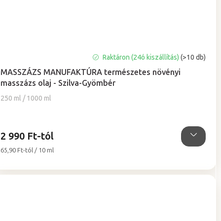
A
Raktáron (24ó kiszállítás)
(>10 db)
termék
MASSZÁZS MANUFAKTÚRA természetes növényi
átlagos
masszázs olaj - Szilva-Gyömbér
értékelése
5-
250 ml / 1000 ml
ből
4,9
csillag.
2 990 Ft-tól
Egységár:
65,90 Ft-tól / 10 ml