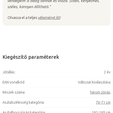
vendégeim is odáig vannak és vissza. Stabil, kényelmes,
széles, könnyen állítható."
Olvassa el a teljes
véleményt itt
!
Kiegészítő paraméterek
Jótállás
:
2 év
EAN vonalkód
:
Változat kiválasztása
Részek száma
:
három zónás
Asztalszélesség kategória
:
70-71 cm
Asztalhosszúság kategória
:
192-195 cm