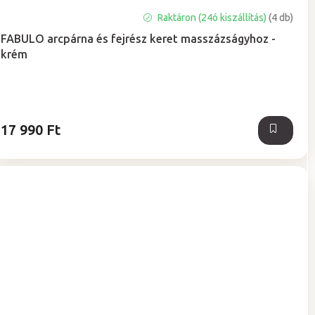
A
Raktáron (24ó kiszállítás)
(4 db)
termék
FABULO arcpárna és fejrész keret masszázságyhoz -
átlagos
krém
értékelése
5-
ből
5,0
csillag.
17 990 Ft