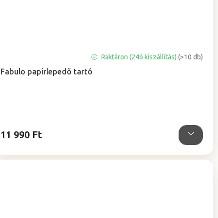
A
Raktáron (24ó kiszállítás)
(>10 db)
termék
Fabulo papírlepedõ tartó
átlagos
értékelése
5-
ből
4,5
csillag.
11 990 Ft