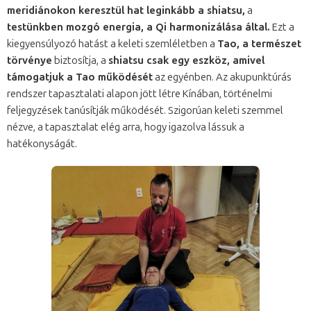
meridiánokon keresztül hat leginkább a shiatsu,
a
testünkben mozgó energia, a Qi harmonizálása által.
Ezt a
kiegyensúlyozó hatást a keleti szemléletben a
Tao, a természet
törvénye
biztosítja, a
shiatsu csak egy eszköz, amivel
támogatjuk a Tao működését
az egyénben. Az akupunktúrás
rendszer tapasztalati alapon jött létre Kínában, történelmi
feljegyzések tanúsítják működését. Szigorúan keleti szemmel
nézve, a tapasztalat elég arra, hogy igazolva lássuk a
hatékonyságát.