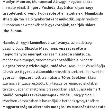
Marilyn Monroe, Muhammad Ali
vagy az egykori japán
miniszterelnök,
Shigeru Yoshida.
Japánban
olyan
nagy
tiszteletnek örvend,
hogy
szobrot emeltek neki.
Namikoshi
shiatsuja
ma is élő
gyakorlatként működik,
Japán mellett
Európában és Amerikában is
gyakorolják, tanítják shiatsu
iskolákban.
Namikoshi
egyik
kiemelkedő tanítványa,
az eredetileg
pszichológus,
Shizuto Masunaga, visszavezette a
hagyományos energetikai szemléletet a shiatsuba,
megőrizve a nyugati, tudományos hozzáállást is. Mindezt
kiegészítette pszichológiai tudásával.
Masunaga és kollégája
Ohashi,
az Egyesült Államokban
kezdtek tanítani, ahol szintén
gyorsan népszerű lett a shiatsu a 70-es években.
Mára
számos irányzata fejlődött ki, világszerte rengeteg iskolában
tanítják, Japán mellett más országokban is (pl. Svájc)
elismert
önálló terápiás tevékenységnek minősül,
vagy például
Izraelben kórházakban is használják a betegek gyógyításában.
Magyarországon alternatív mozgás- és masszázsterapeuta