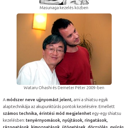
Masunaga kezelés közben
Wataru Ohashi és Demeter Péter 2009-ben
A
módszer neve ujjnyomást jelent,
ami a shiatsu egyik
alaptechnikája az akupunktúrás pontok kezelésére. Emellett
számos technika, érintési mód megjelenhet
egy-egy shiatsu
kezelésben:
tenyérnyomások, nyújtások, ringatások,
rázogatások, kimozgatások, ütögetések, dörzsölés, gyúrás