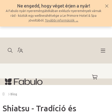
Ugrás
Ne engedd, hogy véget érjen a nyár!
a
A Fabulo nyári nyereményjátékában exkluzív nyeremények várnak
fő
rád - köztük egy wellnesshétvége a Le Primore Hotel & Spa
tartalomhoz
jóvoltából.
További információk →
KOSÁR
Kezdőlap
Blog
Shiatsu - Tradíció és