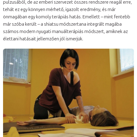
pulzusából, de az emberi szervezet összes rendszere reagál erre,
tehát ez egy könnyen mérhető, igazolt eredmény, és már
önmagában egy komoly terápiás hatás. Emellett – mint fentebb
már szóba került – a shiatsu módszertana integrált magába
számos modern nyugati manuálterápiás módszert, amiknek az
élettani hatásait jellemzően jól ismerjük.