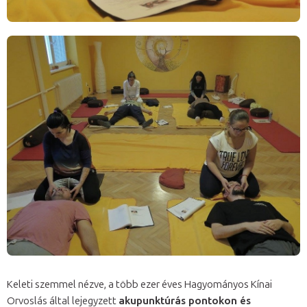
Keleti szemmel nézve, a több ezer éves Hagyományos Kínai
Orvoslás által lejegyzett
akupunktúrás pontokon és