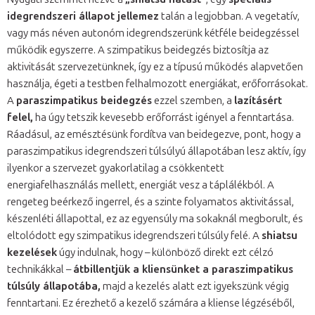
idegrendszeri állapot jellemez
talán a legjobban. A vegetatív,
vagy más néven autonóm idegrendszerünk kétféle beidegzéssel
működik egyszerre. A szimpatikus beidegzés biztosítja az
aktivitását szervezetünknek, így ez a típusú működés alapvetően
használja, égeti a testben felhalmozott energiákat, erőforrásokat.
A
paraszimpatikus beidegzés
ezzel szemben, a
lazításért
felel,
ha úgy tetszik kevesebb erőforrást igényel a fenntartása.
Ráadásul, az emésztésünk fordítva van beidegezve, pont, hogy a
paraszimpatikus idegrendszeri túlsúlyú állapotában lesz aktív, így
ilyenkor a szervezet gyakorlatilag a csökkentett
energiafelhasználás mellett, energiát vesz a táplálékból. A
rengeteg beérkező ingerrel, és a szinte folyamatos aktivitással,
készenléti állapottal, ez az egyensúly ma sokaknál megborult, és
eltolódott egy szimpatikus idegrendszeri túlsúly felé. A
shiatsu
kezelések
úgy indulnak, hogy – különböző direkt ezt célzó
technikákkal –
átbillentjük a kliensünket a paraszimpatikus
túlsúly állapotába,
majd a kezelés alatt ezt igyekszünk végig
fenntartani. Ez érezhető a kezelő számára a kliense légzéséből,