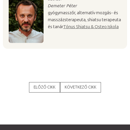
Demeter Péter
gyógymasszőr, alternatív mozgás- és
masszázsterapeuta, shiatsu terapeuta
és tanár
Tónus Shiatsu & Osteo Iskola
ELŐZŐ CIKK
KÖVETKEZŐ CIKK