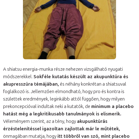
A shiatsu energia-munka része nehezen vizsgálható nyugati
módszerekkel.
Sokféle kutatás készült az akupunktúra és
akupresszúra témájában,
és néhány konkrétan a shiatsuval
foglalkozó is. Jellemzően elmondható, hogy pro és kontra is
születtek eredmények, leginkább attól függően, hogy milyen
prekoncepcióval indultak neki a kutatók, de
minimum a placebo
hatást még a legkritikusabb tanulmányok is elismerik.
Véleményem szerint, az a tény, hogy
akupunktúrás
érzéstelenítéssel igazoltan zajlottak már le műtétek,
önmagában mutatja, hogy
itt többről van szó, mint placebo