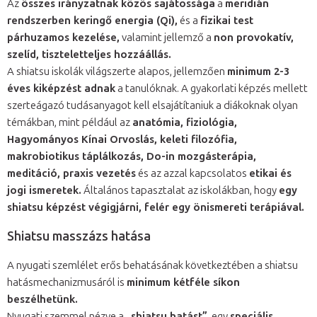
Az
összes irányzatnak közös sajátossága
a
meridián
rendszerben keringő energia (Qi),
és a
fizikai test
párhuzamos kezelése,
valamint jellemző a
non provokatív,
szelíd, tiszteletteljes hozzáállás.
A shiatsu iskolák világszerte alapos, jellemzően
minimum 2-3
éves kiképzést adnak
a tanulóknak. A gyakorlati képzés mellett
szerteágazó tudásanyagot kell elsajátítaniuk a diákoknak olyan
témákban, mint például az
anatómia, fiziológia,
Hagyományos Kínai Orvoslás, keleti filozófia,
makrobiotikus táplálkozás, Do-in mozgásterápia,
meditáció, praxis vezetés
és az azzal kapcsolatos
etikai és
jogi ismeretek.
Általános tapasztalat az iskolákban, hogy
egy
shiatsu képzést végigjárni, felér egy önismereti terápiával.
Shiatsu masszázs hatása
A nyugati szemlélet erős behatásának következtében a shiatsu
hatásmechanizmusáról is
minimum kétféle síkon
beszélhetünk.
Nyugati szemmel nézve a
„shiatsu hatást”
, egy
speciális