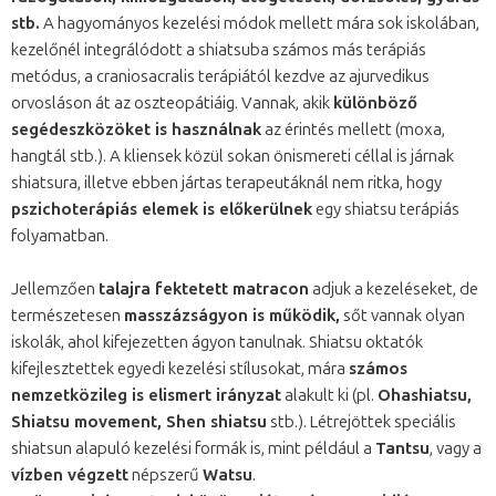
stb.
A hagyományos kezelési módok mellett mára sok iskolában,
kezelőnél integrálódott a shiatsuba számos más terápiás
metódus, a craniosacralis terápiától kezdve az ajurvedikus
orvosláson át az oszteopátiáig. Vannak, akik
különböző
segédeszközöket is használnak
az érintés mellett (moxa,
hangtál stb.). A kliensek közül sokan önismereti céllal is járnak
shiatsura, illetve ebben jártas terapeutáknál nem ritka, hogy
pszichoterápiás elemek is előkerülnek
egy shiatsu terápiás
folyamatban.
Jellemzően
talajra fektetett matracon
adjuk a kezeléseket, de
természetesen
masszázságyon is működik,
sőt vannak olyan
iskolák, ahol kifejezetten ágyon tanulnak. Shiatsu oktatók
kifejlesztettek egyedi kezelési stílusokat, mára
számos
nemzetközileg is elismert irányzat
alakult ki (pl.
Ohashiatsu,
Shiatsu movement, Shen shiatsu
stb.). Létrejöttek speciális
shiatsun alapuló kezelési formák is, mint például a
Tantsu
, vagy a
vízben végzett
népszerű
Watsu
.