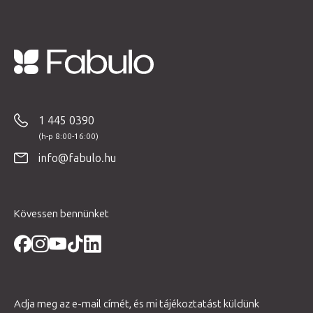
L
á
b
1 445 0390
l
é
info@fabulo.hu
c
Kövessen bennünket
Adja meg az e-mail címét, és mi tájékoztatást küldünk