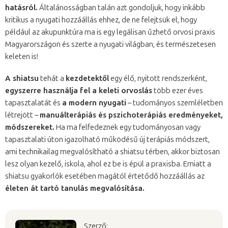
hatásról.
Általánosságban talán azt gondoljuk, hogy inkább
kritikus a nyugati hozzáállás ehhez, de ne felejtsük el, hogy
például az akupunktúra ma is egy legálisan űzhető orvosi praxis
Magyarországon és szerte a nyugati világban, és természetesen
keleten is!
A shiatsu
tehát a
kezdetektől
egy élő, nyitott rendszerként,
egyszerre használja fel a keleti orvoslás
több ezer éves
tapasztalatát és
a modern nyugati
– tudományos szemléletben
létrejött –
manuálterápiás és pszichoterápiás eredményeket,
módszereket.
Ha ma felfedeznek egy tudományosan vagy
tapasztalati úton igazolható működésű új terápiás módszert,
ami technikailag megvalósítható a shiatsu térben, akkor biztosan
lesz olyan kezelő, iskola, ahol ez be is épül a praxisba. Emiatt a
shiatsu gyakorlók esetében magától értetődő hozzáállás az
életen át tartó tanulás megvalósítása.
Szerző: