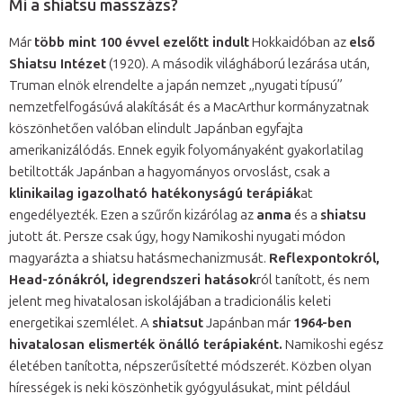
Mi a shiatsu masszázs?
Már
több mint 100 évvel ezelőtt indult
Hokkaidóban az
első
Shiatsu Intézet
(1920). A második világháború lezárása után,
Truman elnök elrendelte a japán nemzet „nyugati típusú”
nemzetfelfogásúvá alakítását és a MacArthur kormányzatnak
köszönhetően valóban elindult Japánban egyfajta
amerikanizálódás. Ennek egyik folyományaként gyakorlatilag
betiltották Japánban a hagyományos orvoslást, csak a
klinikailag igazolható hatékonyságú terápiák
at
engedélyezték. Ezen a szűrőn kizárólag az
anma
és a
shiatsu
jutott át. Persze csak úgy, hogy Namikoshi nyugati módon
magyarázta a shiatsu hatásmechanizmusát.
Reflexpontokról,
Head-zónákról, idegrendszeri hatások
ról tanított, és nem
jelent meg hivatalosan iskolájában a tradicionális keleti
energetikai szemlélet. A
shiatsut
Japánban már
1964-ben
hivatalosan elismerték önálló terápiaként.
Namikoshi egész
életében tanította, népszerűsítetté módszerét. Közben olyan
hírességek is neki köszönhetik gyógyulásukat, mint például