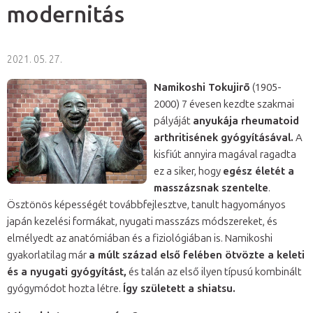
modernitás
2021. 05. 27.
Namikoshi Tokujirō
(1905-
2000) 7 évesen kezdte szakmai
pályáját
anyukája rheumatoid
arthritisének gyógyításával.
A
kisfiút annyira magával ragadta
ez a siker, hogy
egész életét a
masszázsnak szentelte
.
Ösztönös képességét továbbfejlesztve, tanult hagyományos
japán kezelési formákat, nyugati masszázs módszereket, és
elmélyedt az anatómiában és a fiziológiában is. Namikoshi
gyakorlatilag már
a múlt század első felében ötvözte a keleti
és a nyugati gyógyítást,
és talán az első ilyen típusú kombinált
gyógymódot hozta létre.
Így született a shiatsu.