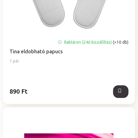
a
e
z
é
s
e
A
Raktáron (24ó kiszállítás)
(>10 db)
termék
Tina eldobható papucs
átlagos
értékelése
1 pár
5-
ből
5,0
csillag.
890 Ft