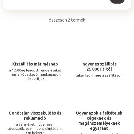
összesen
2
termék
L
i
s
t
a
i
Kiszállítás már másnap
Ingyenes szállítás
r
25 000 Ft-tól
a 12:00-ig leadott rendeléseket
már a következő munkanapon
takarítson meg a szállításon
á
kézbesítjük
n
y
í
t
Gondtalan visszaküldés és
Ugyanazok a feltételek
á
reklamáció
cégeknek és
s
magánszemélyeknek
a terméket ingyenesen
egyaránt
átvesszük, és mindent elintézünk
e
Ön helyett