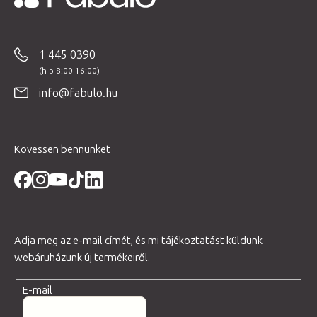
L
á
b
1 445 0390
l
é
info@fabulo.hu
c
Kövessen bennünket
Adja meg az e-mail címét, és mi tájékoztatást küldünk
webáruházunk új termékeiről.
E-mail