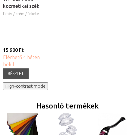
kozmetikai szék
fehér / krém / fekete
15 900 Ft
Elérhető 4 héten
belül
RÉSZLET
High-contrast mode
Hasonló termékek