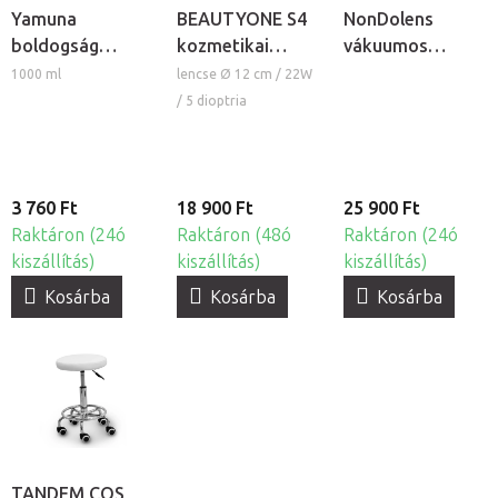
Yamuna
BEAUTYONE S4
NonDolens
boldogság
kozmetikai
vákuumos
masszázskrém
lámpa nagyítóval
köpölykészlet
1000 ml
lencse Ø 12 cm / 22W
és állvánnyal
pumpával, 19db
/ 5 dioptria
3 760 Ft
18 900 Ft
25 900 Ft
Raktáron (24ó
Raktáron (48ó
Raktáron (24ó
kiszállítás)
kiszállítás)
kiszállítás)
Kosárba
Kosárba
Kosárba
TANDEM COS