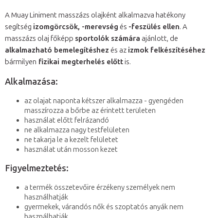
A Muay Liniment masszázs olajként alkalmazva hatékony
segítség
izomgörcsök, -merevség
és
-feszülés ellen
. A
masszázs olaj főképp
sportolók számára
ajánlott, de
alkalmazható bemelegítéshez
és az
izmok felkészítéséhez
bármilyen
fizikai megterhelés előtt
is.
Alkalmazása:
az olajat naponta kétszer alkalmazza - gyengéden
masszírozza a bőrbe az érintett területen
használat előtt felrázandó
ne alkalmazza nagy testfelületen
ne takarja le a kezelt felületet
használat után mosson kezet
Figyelmeztetés:
a termék összetevőire érzékeny személyek nem
használhatják
gyermekek, várandós nők és szoptatós anyák nem
használhatják