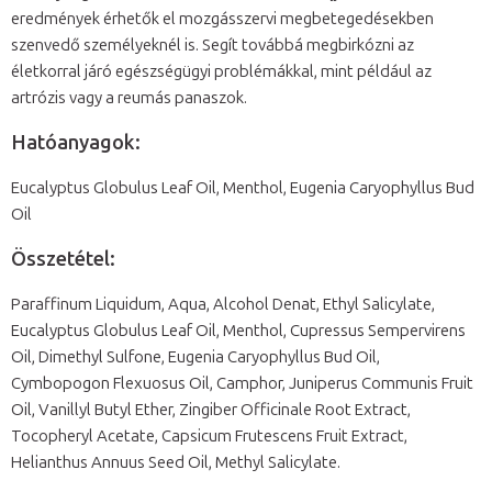
eredmények érhetők el mozgásszervi megbetegedésekben
szenvedő személyeknél is. Segít továbbá megbirkózni az
életkorral járó egészségügyi problémákkal, mint például az
artrózis vagy a reumás panaszok.
Hatóanyagok:
Eucalyptus Globulus Leaf Oil, Menthol, Eugenia Caryophyllus Bud
Oil
Összetétel:
Paraffinum Liquidum, Aqua, Alcohol Denat, Ethyl Salicylate,
Eucalyptus Globulus Leaf Oil, Menthol, Cupressus Sempervirens
Oil, Dimethyl Sulfone, Eugenia Caryophyllus Bud Oil,
Cymbopogon Flexuosus Oil, Camphor, Juniperus Communis Fruit
Oil, Vanillyl Butyl Ether, Zingiber Officinale Root Extract,
Tocopheryl Acetate, Capsicum Frutescens Fruit Extract,
Helianthus Annuus Seed Oil, Methyl Salicylate.