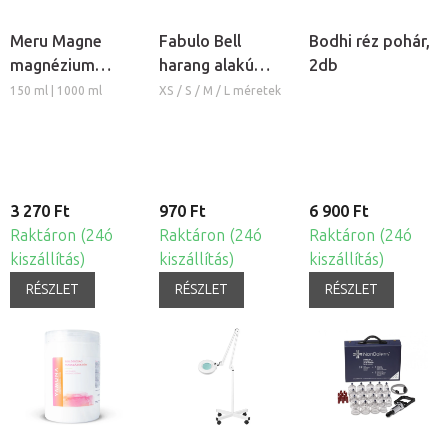
Meru Magne
Fabulo Bell
Bodhi réz pohár,
magnézium
harang alakú
2db
masszázs krém
szilikon köpöly
150 ml | 1000 ml
XS / S / M / L méretek
3 270 Ft
970 Ft
6 900 Ft
Raktáron (24ó
Raktáron (24ó
Raktáron (24ó
kiszállítás)
kiszállítás)
kiszállítás)
RÉSZLET
RÉSZLET
RÉSZLET