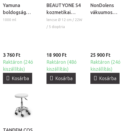
Yamuna
BEAUTYONE S4
NonDolens
boldogság
kozmetikai
vákuumos
masszázskrém
lámpa nagyítóval
köpölykészlet
1000 ml
lencse Ø 12 cm / 22W
és állvánnyal
pumpával, 19db
/ 5 dioptria
3 760 Ft
18 900 Ft
25 900 Ft
Raktáron (24ó
Raktáron (48ó
Raktáron (24ó
kiszállítás)
kiszállítás)
kiszállítás)
Kosárba
Kosárba
Kosárba
TANDEM COS