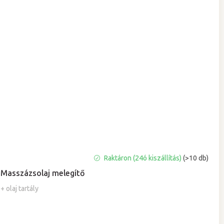
A
Raktáron (24ó kiszállítás)
(>10 db)
termék
Masszázsolaj melegítő
átlagos
értékelése
+ olaj tartály
5-
ből
5,0