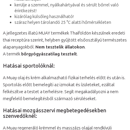
kerülje a szemmel, nyálkahártyával és sérült bőrrel való
érintkezést!
kizárólag külsőleg használható!
száraz helyen tárolandó 25 °C alatti hőmérsékleten
A jellegzetes illatú MUAY termékek Thaiföldön készülnek eredeti
thai receptúra szerint, helyben gyűjtött elsőosztályú természetes
alapanyagokból.
Nem tesztelik állatokon
.
A termék
bőrgyógyászatilag tesztelt
.
Hatásai sportolóknál:
A Muay olaj és krém alkalmazható fizikai terhelés előtt és után is.
Sportolás előtt bemelegíti az izmokat és ízületeket, ezáltal
felkészítve a testet a terhelésre. Segít megakadályozni a nem
megfelelő bemelegítésből származó sérüléseket.
Hatásai mozgásszervi megbetegedésekben
szenvedőknél:
A Muay regeneráló krémmel és masszázs olajjal rendkívüli