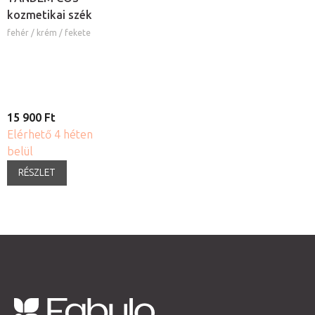
kozmetikai szék
fehér / krém / fekete
15 900 Ft
Elérhető 4 héten
belül
RÉSZLET