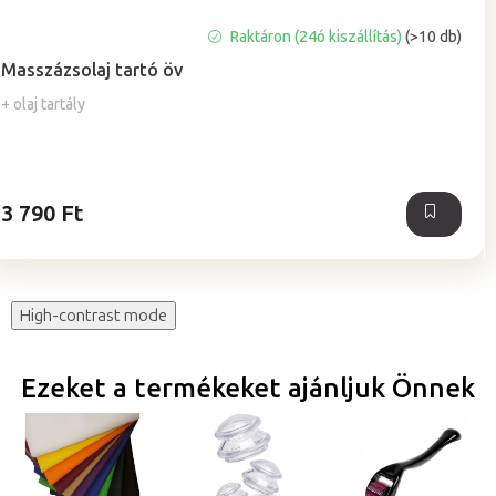
A
Raktáron (24ó kiszállítás)
(>10 db)
termék
Masszázsolaj tartó öv
átlagos
értékelése
+ olaj tartály
5-
ből
5,0
csillag.
3 790 Ft
High-contrast mode
Ezeket a termékeket ajánljuk Önnek