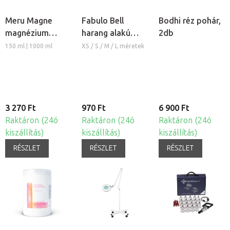
Meru Magne
Fabulo Bell
Bodhi réz pohár,
magnézium
harang alakú
2db
masszázs krém
szilikon köpöly
150 ml | 1000 ml
XS / S / M / L méretek
3 270 Ft
970 Ft
6 900 Ft
Raktáron (24ó
Raktáron (24ó
Raktáron (24ó
kiszállítás)
kiszállítás)
kiszállítás)
RÉSZLET
RÉSZLET
RÉSZLET