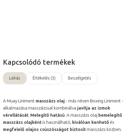
Részletes információ
Kérdés
Kapcsolódó termékek
Leírás
Értékelés (3)
Beszélgetés
A Muay Liniment
masszázs olaj
- más néven Boxing Liniment -
alkalmazása masszázssal kombinálva
javítja az izmok
vérellátását
.
Melegítő hatású
. A masszázs olaj
bemelegítő
masszázs olajként
is használható,
kiválóan kenhető
és
megfelelő olajos csúszósságot biztosít
masszázs közben.