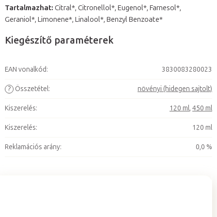
Tartalmazhat:
Citral*, Citronellol*, Eugenol*, Farnesol*,
Geraniol*, Limonene*, Linalool*, Benzyl Benzoate*
Kiegészítő paraméterek
EAN vonalkód
:
3830083280023
?
Összetétel
:
növényi (hidegen sajtolt)
Kiszerelés
:
120 ml
,
450 ml
Kiszerelés
:
120 ml
Reklamációs arány
:
0,0 %