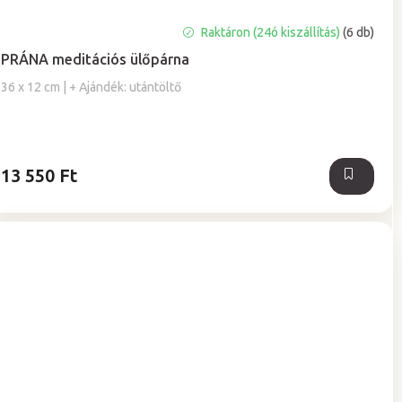
A
Raktáron (24ó kiszállítás)
(6 db)
termék
PRÁNA meditációs ülőpárna
átlagos
értékelése
36 x 12 cm | + Ajándék: utántöltő
5-
ből
5,0
csillag.
13 550 Ft