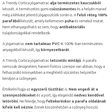
A Trendy Cortica jógamatrac
alja természetes kaucsukból
készült. A természetes gumi
csúszásmentes
és a helyén marad
még a kihívást jelentő jógapozíciók során is. A
felső réteg 100%
parafából
készült, amely kellemesen
puha
és remekül mutat.
Nem elhanyagolható az sem, hogy
antibakteriális
tulajdonságokkal rendelkezik.
A jógamatrac
nem tartalmaz PVC-t
. 100%-ban természetes
anyagokból készült, így
környezetbarát
.
A Trendy Cortica jógamatrac
tetszetős mintájú
. A parafa
nemcsak designelem, hanem fontos szerepe van abban, hogy a
felhasználó könnyebben a megfelelő vízszintes helyzetbe
kerüljön a szőnyegen.
Értékelni fogja az
egyszerű tisztítás
t is.
Nem engedi át a
szennyeződéseket
és a port, így elegendő
nedves kendővel
letörölni
. Ne feledje, hogy
feltekeréskor a parafa oldalának
kifelé kell néznie
. Ennek köszönhetően a szőnyeg hosszú