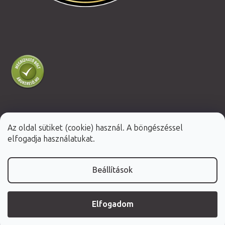
Az oldal sütiket (cookie) használ. A böngészéssel
Shoptet Premium készítette
elfogadja használatukat.
Copyright 2026
Fabulo.hu
. Minden jog fenntartva.
Beállítások
Elfogadom