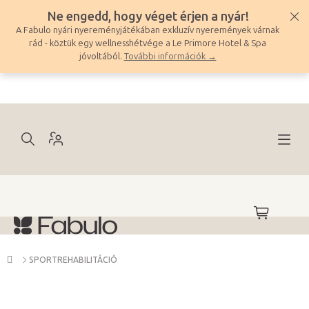
Ugrás
Ne engedd, hogy véget érjen a nyár!
a
A Fabulo nyári nyereményjátékában exkluzív nyeremények várnak
fő
rád - köztük egy wellnesshétvége a Le Primore Hotel & Spa
tartalomhoz
jóvoltából.
További információk →
KOSÁR
Kezdőlap
SPORTREHABILITÁCIÓ