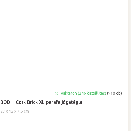
A
Raktáron (24ó kiszállítás)
(>10 db)
termék
BODHI Cork Brick XL parafa jógatégla
átlagos
értékelése
23 x 12 x 7,5 cm
5-
ből
5,0