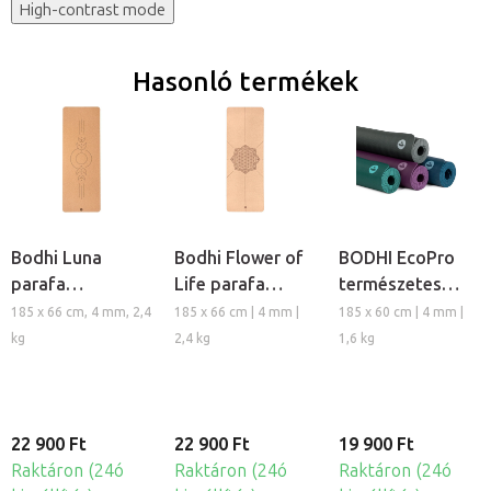
High-contrast mode
Hasonló termékek
Bodhi Luna
Bodhi Flower of
BODHI EcoPro
parafa
Life parafa
természetes
jógaszőnyeg
jógaszőnyeg
kaucsuk
185 x 66 cm, 4 mm, 2,4
185 x 66 cm | 4 mm |
185 x 60 cm | 4 mm |
jógamatrac
kg
2,4 kg
1,6 kg
22 900 Ft
22 900 Ft
19 900 Ft
Raktáron (24ó
Raktáron (24ó
Raktáron (24ó