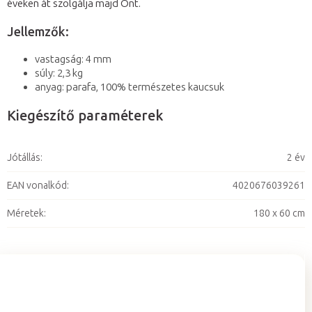
éveken át szolgálja majd Önt.
Jellemzők:
vastagság: 4 mm
súly: 2,3 kg
anyag: parafa, 100% természetes kaucsuk
Kiegészítő paraméterek
Jótállás
:
2 év
EAN vonalkód
:
4020676039261
Méretek
:
180 x 60 cm