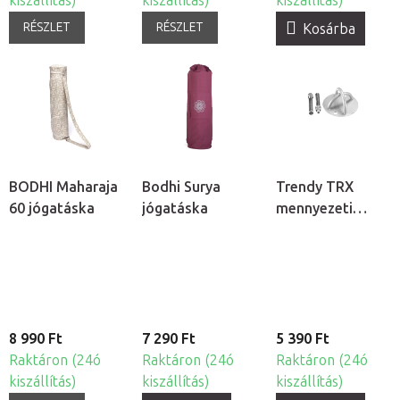
kiszállítás)
kiszállítás)
kiszállítás)
RÉSZLET
RÉSZLET
Kosárba
BODHI Maharaja
Bodhi Surya
Trendy TRX
60 jógatáska
jógatáska
mennyezeti
rögzítő
8 990 Ft
7 290 Ft
5 390 Ft
Raktáron (24ó
Raktáron (24ó
Raktáron (24ó
kiszállítás)
kiszállítás)
kiszállítás)