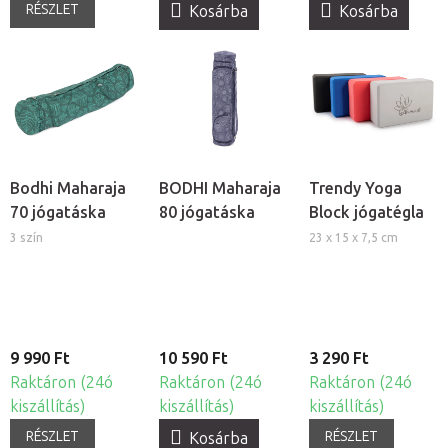
RÉSZLET
Kosárba
Kosárba
Bodhi Maharaja
BODHI Maharaja
Trendy Yoga
70 jógatáska
80 jógatáska
Block jógatégla
3 szín
23 x 15 x 7,5 cm
9 990 Ft
10 590 Ft
3 290 Ft
Raktáron (24ó
Raktáron (24ó
Raktáron (24ó
kiszállítás)
kiszállítás)
kiszállítás)
RÉSZLET
RÉSZLET
Kosárba