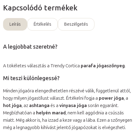
Kapcsolódó termékek
Leírás
Értékelés
Beszélgetés
A legjobbat szeretné?
A tökéletes választás a Trendy Cortica
parafa jógaszőnyeg
.
Mi teszi különlegessé?
Minden jógaóra elengedhetetlen részévé válik, függetlenül attól,
hogy milyen jógastílust választ. Értékelni fogja a
power jóga
, a
hot jóga
, az
ashtanga
és a
vinyasa jóga
során egyaránt.
Megbízhatóan a
helyén marad
, nem kell aggódnia a csúszás
miatt. Még akkor is, ha izzad a keze vagy a lába. Ezen a szőnyegen
még a legnagyobb kihívást jelentő jógapózokat is elvégezheti.