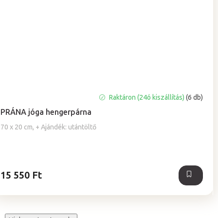
A
Raktáron (24ó kiszállítás)
(6 db)
termék
PRÁNA jóga hengerpárna
átlagos
értékelése
70 x 20 cm, + Ajándék: utántöltő
5-
ből
5,0
csillag.
15 550 Ft