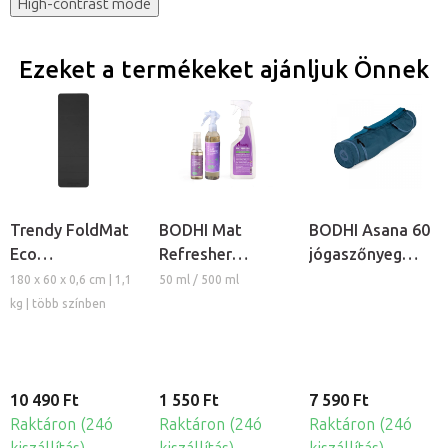
High-contrast mode
Ezeket a termékeket ajánljuk Önnek
Trendy FoldMat
BODHI Mat
BODHI Asana 60
Eco
Refresher
jógaszőnyeg
összehajtható
jógaszőnyeg
tartó táska
180 x 60 x 0,6 cm | 1,1
50 ml / 500 ml
tornaszõnyeg
tisztító spray
kg | több színben
10 490 Ft
1 550 Ft
7 590 Ft
Raktáron (24ó
Raktáron (24ó
Raktáron (24ó