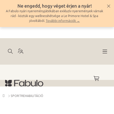
Ugrás
Ne engedd, hogy véget érjen a nyár!
a
A Fabulo nyári nyereményjátékában exkluzív nyeremények várnak
fő
rád - köztük egy wellnesshétvége a Le Primore Hotel & Spa
tartalomhoz
jóvoltából.
További információk →
KOSÁR
Kezdőlap
SPORTREHABILITÁCIÓ