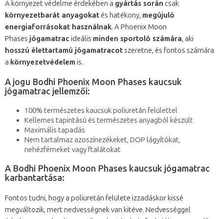
A környezet védelme érdekében a
gyártás során
csak
környezetbarát anyagokat
és hatékony,
megújuló
energiaforrásokat használnak
. A Phoenix Moon
Phases
jógamatrac
ideális
minden sportoló számára
, aki
hosszú élettartamú jógamatracot
szeretne, és fontos számára
a
környezetvédelem
is.
A jogu Bodhi Phoenix Moon Phases kaucsuk
jógamatrac jellemzői:
100% természetes kaucsuk poliuretán felülettel
Kellemes tapintású és természetes anyagból készült
Maximális tapadás
Nem tartalmaz azoszínezékeket, DOP lágyítókat,
nehézfémeket vagy ftalátokat
A Bodhi Phoenix Moon Phases kaucsuk jógamatrac
karbantartása:
Fontos tudni, hogy a poliuretán felülete izzadáskor kissé
megváltozik, mert nedvességnek van kitéve. Nedvességgel