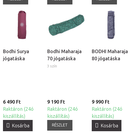
Bodhi Surya
Bodhi Maharaja
BODHI Maharaja
jógatáska
70 jógatáska
80 jógatáska
3 szín
6 490 Ft
9 190 Ft
9 990 Ft
Raktáron (24ó
Raktáron (24ó
Raktáron (24ó
kiszállítás)
kiszállítás)
kiszállítás)
RÉSZLET
Kosárba
Kosárba