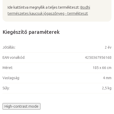
Ide kattintva megnyílik a teljes termékteszt:
Bodhi
természetes kaucsuk jógaszőnyeg - termékteszt
Kiegészítő paraméterek
Jótállás
:
2 év
EAN vonalkód
:
4250367956168
Méret
:
185 x 66 cm
Vastagság
:
4 mm
Súly
:
2,5 kg
High-contrast mode