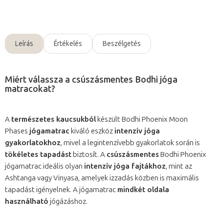
Kérdés
Leírás
Értékelés
Beszélgetés
Miért válassza a csúszásmentes Bodhi jóga
matracokat?
A
természetes kaucsukból
készült Bodhi Phoenix Moon
Phases
jógamatrac
kiváló eszköz
intenzív jóga
gyakorlatokhoz
, mivel a legintenzívebb gyakorlatok során is
tökéletes tapadást
biztosít. A
csúszásmentes
Bodhi Phoenix
jógamatrac ideális olyan
intenzív jóga fajtákhoz
, mint az
Ashtanga vagy Vinyasa, amelyek izzadás közben is maximális
tapadást igényelnek. A jógamatrac
mindkét oldala
használható
jógázáshoz.