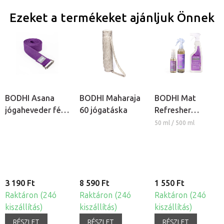
Ezeket a termékeket ajánljuk Önnek
BODHI Asana
BODHI Maharaja
BODHI Mat
jógaheveder fém
60 jógatáska
Refresher
csattal
jógaszőnyeg
50 ml / 500 ml
tisztító spray
3 190 Ft
8 590 Ft
1 550 Ft
Raktáron (24ó
Raktáron (24ó
Raktáron (24ó
kiszállítás)
kiszállítás)
kiszállítás)
RÉSZLET
RÉSZLET
RÉSZLET