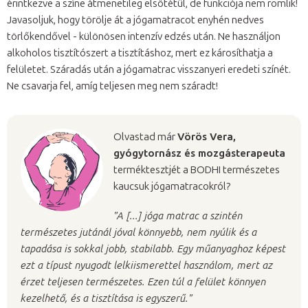
érintkezve a színe átmenetileg elsötétül, de funkciója nem romlik!
Javasoljuk, hogy törölje át a jógamatracot enyhén nedves
törlőkendővel - különösen intenzív edzés után. Ne használjon
alkoholos tisztítószert a tisztításhoz, mert ez károsíthatja a
felületet. Száradás után a jógamatrac visszanyeri eredeti színét.
Ne csavarja fel, amíg teljesen meg nem száradt!
Olvastad már
Vörös Vera,
gyógytornász és mozgásterapeuta
terméktesztjét a BODHI természetes
kaucsuk jógamatracokról?
"A [...] jóga matrac a szintén
természetes jutánál jóval könnyebb, nem nyúlik és a
tapadása is sokkal jobb, stabilabb. Egy műanyaghoz képest
ezt a típust nyugodt lelkiismerettel használom, mert az
érzet teljesen természetes. Ezen túl a felület könnyen
kezelhető, és a tisztítása is egyszerű."