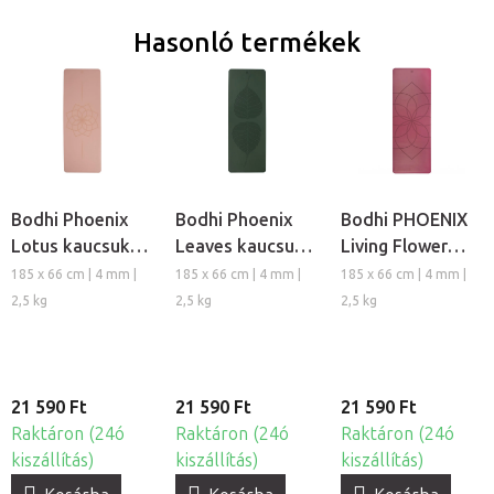
Hasonló termékek
Bodhi Phoenix
Bodhi Phoenix
Bodhi PHOENIX
Lotus kaucsuk
Leaves kaucsuk
Living Flower
csúszásmentes
csúszásmentes
kaucsuk
185 x 66 cm | 4 mm |
185 x 66 cm | 4 mm |
185 x 66 cm | 4 mm |
jóga matrac
jóga matrac
csúszásmentes
2,5 kg
2,5 kg
2,5 kg
jóga matrac
21 590 Ft
21 590 Ft
21 590 Ft
Raktáron (24ó
Raktáron (24ó
Raktáron (24ó
kiszállítás)
kiszállítás)
kiszállítás)