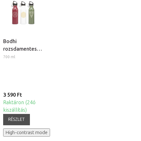
Bodhi
rozsdamentes
acélpalack
700 ml
szívószállal és
mintával
3 590 Ft
Raktáron (24ó
kiszállítás)
RÉSZLET
High-contrast mode