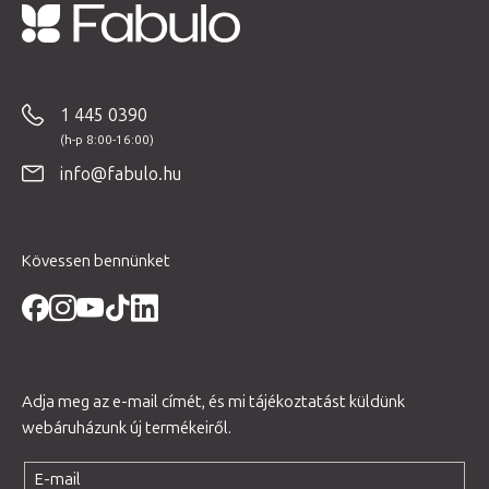
L
á
b
1 445 0390
l
é
info@fabulo.hu
c
Kövessen bennünket
Adja meg az e-mail címét, és mi tájékoztatást küldünk
webáruházunk új termékeiről.
E-mail