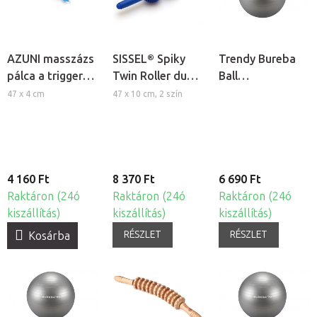
AZUNI masszázs
SISSEL® Spiky
Trendy Bureba
pálca a trigger
Twin Roller dupla
Ball
pontok
tüskés
durranásmentes
47 x 4 cm
47 x 10 cm, 2 szín
kezelésére
masszírozó
fitness labda - Ø
henger
55 cm
4 160 Ft
8 370 Ft
6 690 Ft
Raktáron (24ó
Raktáron (24ó
Raktáron (24ó
kiszállítás)
kiszállítás)
kiszállítás)
RÉSZLET
RÉSZLET
Kosárba