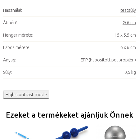
Használat
:
testsúly
Átmérő
:
Ø 6 cm
Henger mérete
:
15 x 5,5 cm
Labda mérete
:
6 x 6 cm
Anyag
:
EPP (habosított polipropilén)
Súly
:
0,5 kg
High-contrast mode
Ezeket a termékeket ajánljuk Önnek