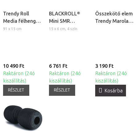
Trendy Roll
BLACKROLL®
Összekötő elem
Media félhenger
Mini SMR
Trendy Marola
pilateshez és
masszázs henger
masszázs
91 x 15 cm
15 x 6 cm, 4 szín
masszázshoz
hengerhez
10 490 Ft
6 761 Ft
3 190 Ft
Raktáron (24ó
Raktáron (24ó
Raktáron (24ó
kiszállítás)
kiszállítás)
kiszállítás)
RÉSZLET
RÉSZLET
Kosárba