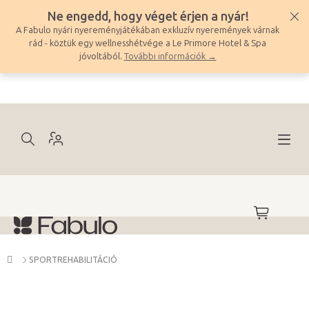
Ugrás
Ne engedd, hogy véget érjen a nyár!
a
A Fabulo nyári nyereményjátékában exkluzív nyeremények várnak
fő
rád - köztük egy wellnesshétvége a Le Primore Hotel & Spa
tartalomhoz
jóvoltából.
További információk →
KOSÁR
Kezdőlap
SPORTREHABILITÁCIÓ