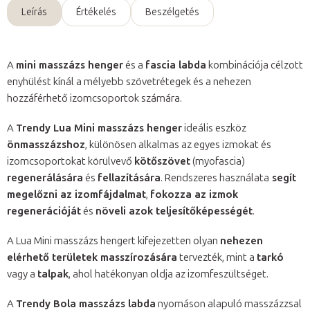
Leírás
Értékelés
Beszélgetés
A
mini masszázs henger
és a
fascia labda
kombinációja célzott
enyhülést kínál a mélyebb szövetrétegek és a nehezen
hozzáférhető izomcsoportok számára.
A
Trendy Lua Mini masszázs henger
ideális eszköz
önmasszázshoz
, különösen alkalmas az egyes izmokat és
izomcsoportokat körülvevő
kötőszövet
(myofascia)
regenerálására
és
fellazítására
. Rendszeres használata
segít
megelőzni az izomfájdalmat
,
fokozza az izmok
regenerációját
és
növeli azok teljesítőképességét
.
A Lua Mini masszázs hengert kifejezetten olyan
nehezen
elérhető területek masszírozására
tervezték, mint a
tarkó
vagy a
talpak
, ahol hatékonyan oldja az izomfeszültséget.
A
Trendy Bola masszázs labda
nyomáson alapuló masszázzsal