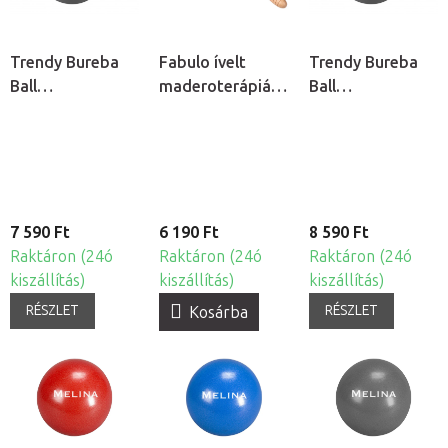
Trendy Bureba
Fabulo ívelt
Trendy Bureba
Ball
maderoterápiás
Ball
durranásmentes
henger
durranásmentes
fitness labda - Ø
fitness labda - Ø
65 cm
75 cm
7 590 Ft
6 190 Ft
8 590 Ft
Raktáron (24ó
Raktáron (24ó
Raktáron (24ó
kiszállítás)
kiszállítás)
kiszállítás)
RÉSZLET
RÉSZLET
Kosárba