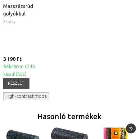
Masszázsrúd
golyókkal
2 farby
3 190 Ft
Raktáron (24ó
kiszállítás)
RÉSZLET
High-contrast mode
Hasonló termékek