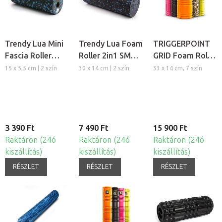
Trendy Lua Mini
Trendy Lua Foam
TRIGGERPOINT
Fascia Roller
Roller 2in1 SMR
GRID Foam Roller
SMR masszázs
masszázs henger
masszázs henger
15 x 5,5 cm | 2 szín
30 x 14 cm | 2 szín
33 x 14 cm, 7 szín
henger
3 390 Ft
7 490 Ft
15 900 Ft
Raktáron (24ó
Raktáron (24ó
Raktáron (24ó
kiszállítás)
kiszállítás)
kiszállítás)
RÉSZLET
RÉSZLET
RÉSZLET