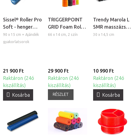
Sissel® Roller Pro
TRIGGERPOINT
Trendy Marola L
Soft - henger
GRID Foam Roller
SMR masszázs
masszázshoz és
2.0 masszázs
henger
90 x 15 cm + Ajándék
66 x 14 cm, 2 szín
30 x 14,5 cm
Pilates
henger
gyakorlatsorok
gyakorlatokhoz
21 900 Ft
29 900 Ft
10 990 Ft
Raktáron (24ó
Raktáron (24ó
Raktáron (24ó
kiszállítás)
kiszállítás)
kiszállítás)
RÉSZLET
Kosárba
Kosárba