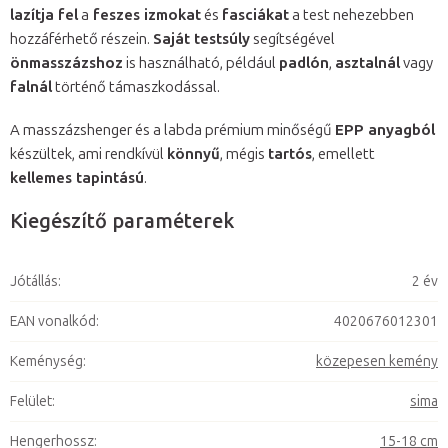
lazítja fel
a
feszes izmokat
és
fasciákat
a test nehezebben
hozzáférhető részein.
Saját testsúly
segítségével
önmasszázshoz
is használható, például
padlón
,
asztalnál
vagy
falnál
történő támaszkodással.
A masszázshenger és a labda prémium minőségű
EPP anyagból
készültek, ami rendkívül
könnyű
, mégis
tartós
, emellett
kellemes tapintású
.
Kiegészítő paraméterek
Jótállás
:
2 év
EAN vonalkód
:
4020676012301
Keménység
:
közepesen kemény
Felület
:
sima
Hengerhossz
:
15-18 cm