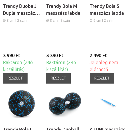
Trendy Duoball
Trendy Bola M
Trendy Bola S
Dupla masszázs
masszázs labda
masszázs labda
labda
Ø 8 cm | 2 szín
Ø 8 cm | 2 szín
Ø 6 cm | 2 szín
3 990 Ft
3 390 Ft
2 490 Ft
Raktáron (24ó
Raktáron (24ó
Jelenleg nem
kiszállítás)
kiszállítás)
elérhető
RÉSZLET
RÉSZLET
RÉSZLET
Trendy Bola L
Trendy Duoball
AZUNI masszázs