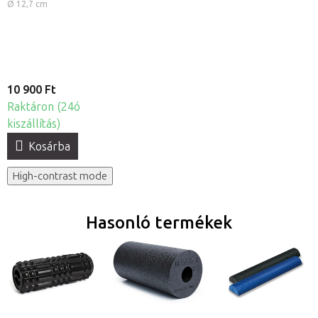
habszivacs
Ø 12,7 cm
masszázs labda
10 900 Ft
Raktáron (24ó
kiszállítás)
Kosárba
High-contrast mode
Hasonló termékek