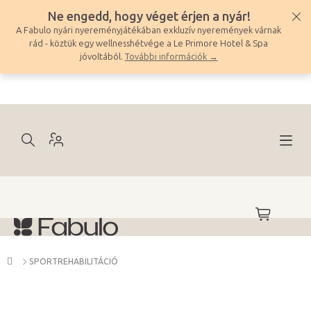
Ugrás
Ne engedd, hogy véget érjen a nyár!
a
A Fabulo nyári nyereményjátékában exkluzív nyeremények várnak
fő
rád - köztük egy wellnesshétvége a Le Primore Hotel & Spa
tartalomhoz
jóvoltából.
További információk →
KOSÁR
Kezdőlap
SPORTREHABILITÁCIÓ