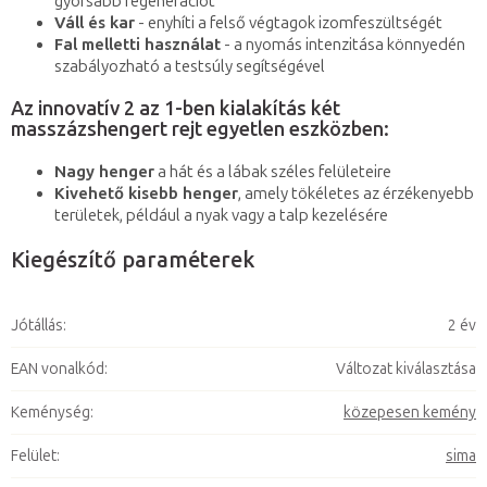
gyorsabb regenerációt
Váll és kar
- enyhíti a felső végtagok izomfeszültségét
Fal melletti használat
- a nyomás intenzitása könnyedén
szabályozható a testsúly segítségével
Az innovatív 2 az 1-ben kialakítás két
masszázshengert rejt egyetlen eszközben:
Nagy henger
a hát és a lábak széles felületeire
Kivehető kisebb henger
, amely tökéletes az érzékenyebb
területek, például a nyak vagy a talp kezelésére
Kiegészítő paraméterek
Jótállás
:
2 év
EAN vonalkód
:
Változat kiválasztása
Keménység
:
közepesen kemény
Felület
:
sima