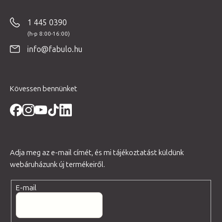
á
b
1 445 0390
l
é
info@fabulo.hu
c
Kövessen bennünket
Adja meg az e-mail címét, és mi tájékoztatást küldünk
webáruházunk új termékeiről.
E-mail