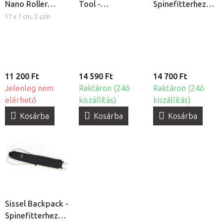
Nano Roller
Tool -
Spinefitterhez
masszázs henger
Spinefitterhez
való melegítő
17 x 7 cm, 2 szín
való
alátét
segédeszköz
11 200 Ft
14 590 Ft
14 700 Ft
Jelenleg nem
Raktáron (24ó
Raktáron (24ó
elérhető
kiszállítás)
kiszállítás)
Kosárba
Kosárba
Kosárba
Sissel Backpack -
Spinefitterhez