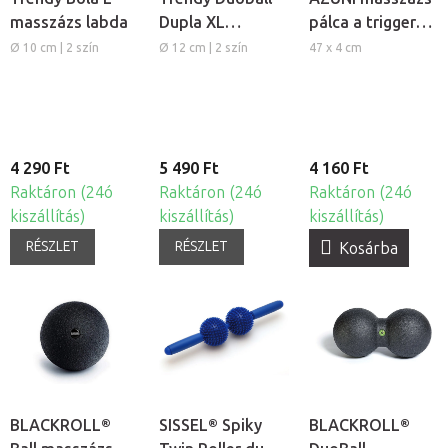
masszázs labda
Dupla XL
pálca a trigger
masszázs labda
pontok
Ø 10 cm | 2 szín
Ø 12 cm | 2 szín
47 x 4 cm
kezelésére
4 290 Ft
5 490 Ft
4 160 Ft
Raktáron (24ó
Raktáron (24ó
Raktáron (24ó
kiszállítás)
kiszállítás)
kiszállítás)
RÉSZLET
RÉSZLET
Kosárba
BLACKROLL®
SISSEL® Spiky
BLACKROLL®