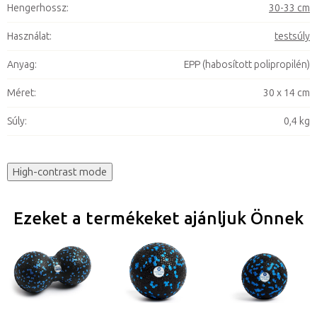
Hengerhossz
:
30-33 cm
Használat
:
testsúly
Anyag
:
EPP (habosított polipropilén)
Méret
:
30 x 14 cm
Súly
:
0,4 kg
High-contrast mode
Ezeket a termékeket ajánljuk Önnek