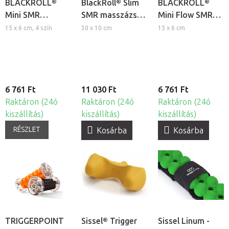
BLACKROLL®
BlackRoll® Slim
BLACKROLL®
Mini SMR
SMR masszázs
Mini Flow SMR
masszázs henger
henger
masszázs henger
15 x 6 cm, 4 szín
30 x 10 cm
15 x 6 cm
6 761 Ft
11 030 Ft
6 761 Ft
Raktáron (24ó
Raktáron (24ó
Raktáron (24ó
kiszállítás)
kiszállítás)
kiszállítás)
RÉSZLET
Kosárba
Kosárba
TRIGGERPOINT
Sissel® Trigger
Sissel Linum -