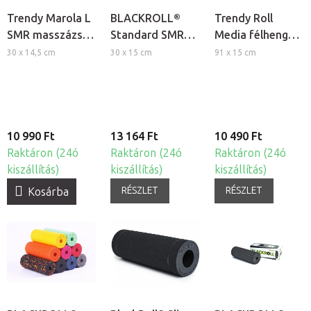
Trendy Marola L
BLACKROLL®
Trendy Roll
SMR masszázs
Standard SMR
Media félhenger
henger
masszázs henger
pilateshez és
30 x 14,5 cm
30 x 15 cm
91 x 15 cm
masszázshoz
10 990 Ft
13 164 Ft
10 490 Ft
Raktáron (24ó
Raktáron (24ó
Raktáron (24ó
kiszállítás)
kiszállítás)
kiszállítás)
RÉSZLET
RÉSZLET
Kosárba