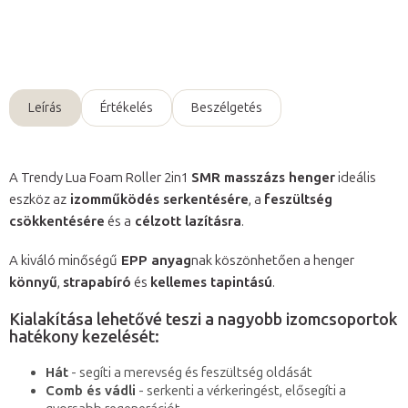
Kérdés
Leírás
Értékelés
Beszélgetés
A Trendy Lua Foam Roller 2in1
SMR masszázs henger
ideális
eszköz az
izomműködés serkentésére
, a
feszültség
csökkentésére
és a
célzott lazításra
.
A kiváló minőségű
EPP anyag
nak köszönhetően a henger
könnyű
,
strapabíró
és
kellemes tapintású
.
Kialakítása lehetővé teszi a nagyobb izomcsoportok
hatékony kezelését:
Hát
- segíti a merevség és feszültség oldását
Comb és vádli
- serkenti a vérkeringést, elősegíti a