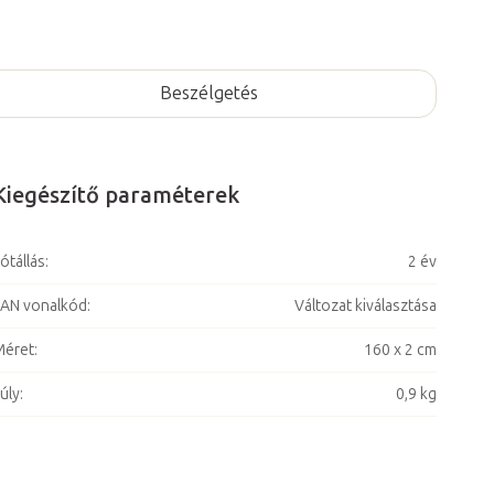
Beszélgetés
Kiegészítő paraméterek
ótállás
:
2 év
AN vonalkód
:
Változat kiválasztása
Méret
:
160 x 2 cm
úly
:
0,9 kg