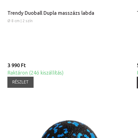
Trendy Duoball Dupla masszázs labda
Ø 8 cm | 2 szín
3 990 Ft
Raktáron (24ó kiszállítás)
RÉSZLET