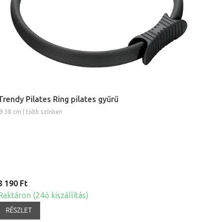
Trendy Pilates Ring pilates gyűrű
Ø 38 cm | több színben
8 190 Ft
Raktáron (24ó kiszállítás)
RÉSZLET