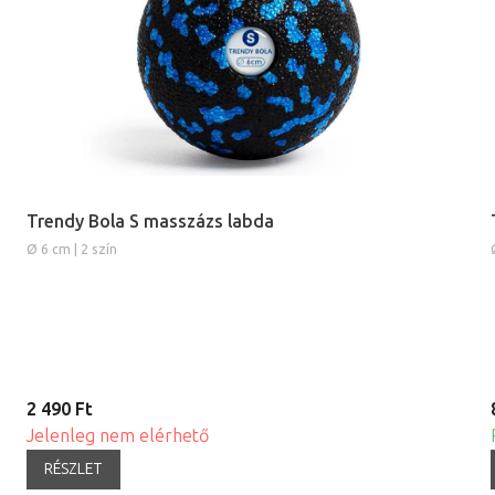
Trendy Bola S masszázs labda
Ø 6 cm | 2 szín
2 490 Ft
Jelenleg nem elérhető
RÉSZLET