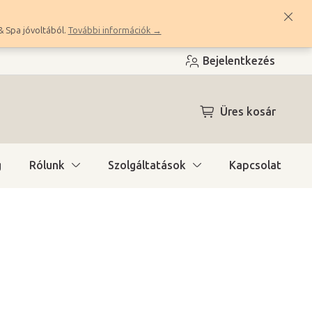
& Spa jóvoltából.
További információk →
Bejelentkezés
KOSÁR
Üres kosár
g
Rólunk
Szolgáltatások
Kapcsolat
a