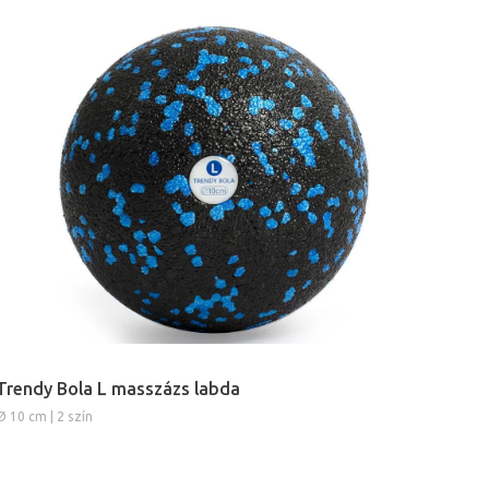
Trendy Bola L masszázs labda
Ø 10 cm | 2 szín