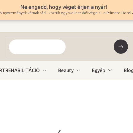
Ne engedd, hogy véget érjen a nyár!
v nyeremények várnak rád - köztük egy wellnesshétvége a Le Primore Hotel 
RTREHABILITÁCIÓ
Beauty
Egyéb
Blo
7 990 Ft
6 291 Ft ÁFA nélkül
Egységár:
Változat kiválasztás