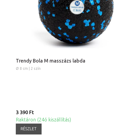
Trendy Bola M masszázs labda
Ø 8 cm | 2 szín
3 390 Ft
Raktáron (24ó kiszállítás)
RÉSZLET