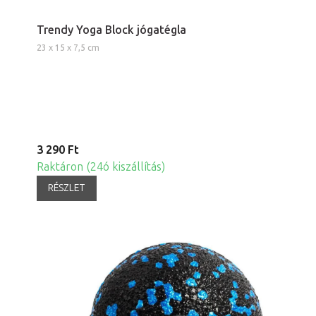
Trendy Yoga Block jógatégla
23 x 15 x 7,5 cm
3 290 Ft
Raktáron (24ó kiszállítás)
RÉSZLET