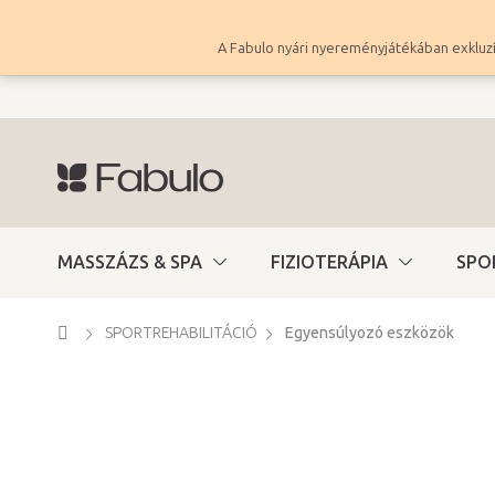
Ugrás
a
A Fabulo nyári nyereményjátékában exkluzí
fő
tartalomhoz
MASSZÁZS & SPA
FIZIOTERÁPIA
SPO
Kezdőlap
SPORTREHABILITÁCIÓ
Egyensúlyozó eszközök