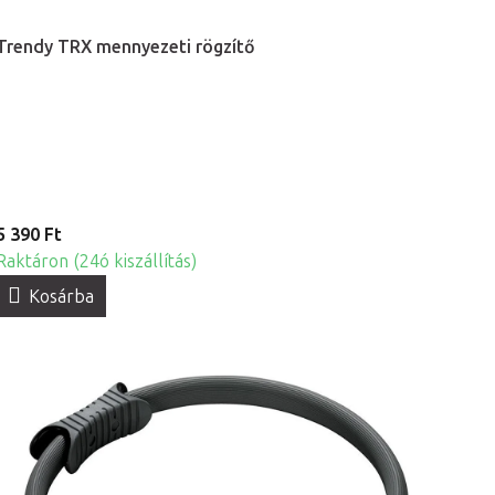
Trendy TRX mennyezeti rögzítő
5 390 Ft
Raktáron (24ó kiszállítás)
Kosárba