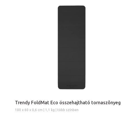
Trendy FoldMat Eco összehajtható tornaszõnyeg
180 x 60 x 0,6 cm | 1,1 kg | több színben