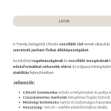
Leírás
A Trendy Swingstick Chicote
oszcilláló rúd
remek választás
szeretnék javítani fizikai állóképességüket
.
Az edzőrúd
rugalmasságának
és
oszcilláló mozgásának
k
edzésformákkal nehezebb elérni
. Ez a típusú tréning kü
stabilitás
fejlesztésében.
Jellemzők:
Célzott izommunka:
erősíti a mélyizmokat és javítja a
Csúszásmentes markolat:
kényelmes fogást biztosít 
Minőségi kivitelezés:
tartós és biztonságos használa
Hosszúság:
160 cm – sokféle edzésformához ideális