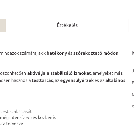
Értékelés
 mindazok számára, akik
hatékony
és
szórakoztató módon
J
öszönhetően
aktiválja a stabilizáló izmokat
, amelyeket
más
lönösen hasznos a
testtartás
, az
egyensúlyérzék
és az
általános
E
S
 test stabilitását
még intenzív edzés közben is
tra tervezve