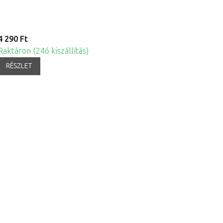
4 290 Ft
Raktáron (24ó kiszállítás)
RÉSZLET