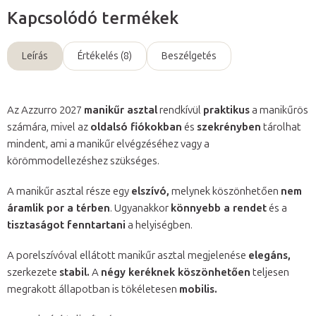
Kapcsolódó termékek
Leírás
Értékelés (8)
Beszélgetés
Az Azzurro 2027
manikűr asztal
rendkívül
praktikus
a manikűrös
számára, mivel az
oldalsó fiókokban
és
szekrényben
tárolhat
mindent, ami a manikűr elvégzéséhez vagy a
körömmodellezéshez szükséges.
A manikűr asztal része egy
elszívó,
melynek köszönhetően
nem
áramlik por a térben
. Ugyanakkor
könnyebb a rendet
és a
tisztaságot fenntartani
a helyiségben.
A porelszívóval ellátott manikűr asztal megjelenése
elegáns,
szerkezete
stabil.
A
négy keréknek köszönhetően
teljesen
megrakott állapotban is tökéletesen
mobilis.