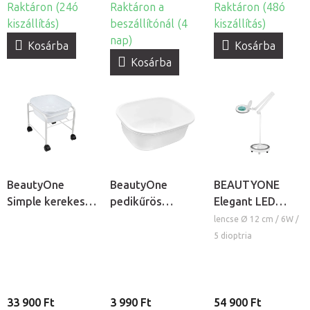
Raktáron (24ó
Raktáron a
Raktáron (48ó
kiszállítás)
beszállítónál (4
kiszállítás)
nap)
Kosárba
Kosárba
Kosárba
BeautyOne
BeautyOne
BEAUTYONE
Simple kerekes
pedikűrös
Elegant LED
pedikűrös
lábáztató tál
kozmetikai
lencse Ø 12 cm / 6W /
lábáztató
lámpa nagyítóval
5 dioptria
és állvánnyal
33 900 Ft
3 990 Ft
54 900 Ft