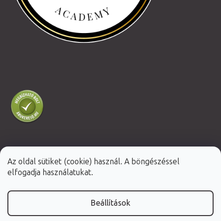
Az oldal sütiket (cookie) használ. A böngészéssel
Shoptet Premium készítette
elfogadja használatukat.
Copyright 2026
Fabulo.hu
. Minden jog fenntartva.
Beállítások