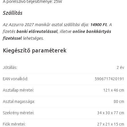
A porelszívó teljesítménye: 25W
Szállítás
Az Azzurro 2027 manikűr asztal szállítási díja:
14900 Ft
. A
fizetés
banki előreutalással
, illetve
online bankkártyás
fizetéssel
lehetséges.
Kiegészítő paraméterek
Jótállás
:
2 év
EAN vonalkód
:
5906717420191
Asztallap méretei
:
121 x 46 cm
Asztal magassága
:
80 cm
Szekrény méretei
:
34 x 30 x 77 cm
Fiók méretei
:
27 x 21 x 15 cm