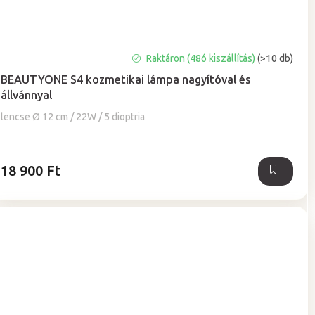
A
Raktáron (48ó kiszállítás)
(>10 db)
termék
BEAUTYONE S4 kozmetikai lámpa nagyítóval és
átlagos
állvánnyal
értékelése
5-
lencse Ø 12 cm / 22W / 5 dioptria
ből
5,0
csillag.
18 900 Ft