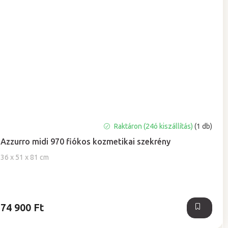
A
Raktáron (24ó kiszállítás)
(1 db)
termék
Azzurro midi 970 fiókos kozmetikai szekrény
átlagos
értékelése
36 x 51 x 81 cm
5-
ből
5,0
csillag.
74 900 Ft