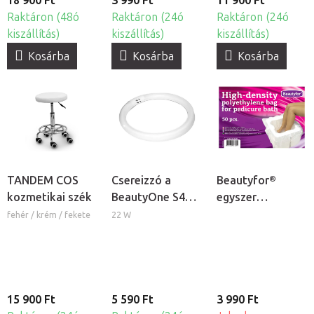
18 900 Ft
3 990 Ft
11 900 Ft
Raktáron (48ó
Raktáron (24ó
Raktáron (24ó
kiszállítás)
kiszállítás)
kiszállítás)
Kosárba
Kosárba
Kosárba
TANDEM COS
Csereizzó a
Beautyfor®
kozmetikai szék
BeautyOne S4
egyszer
kozmetikai
használatos
fehér / krém / fekete
22 W
lámpához
lábáztató zsák,
50db
15 900 Ft
5 590 Ft
3 990 Ft