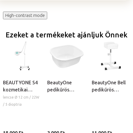
High-contrast mode
Ezeket a termékeket ajánljuk Önnek
BEAUTYONE S4
BeautyOne
BeautyOne Bell
kozmetikai
pedikűrös
pedikűrös
lámpa nagyítóval
lábáztató tál
lábtartó
lencse Ø 12 cm / 22W
és állvánnyal
/ 5 dioptria