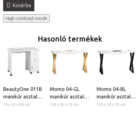
Kosárba
High-contrast mode
Hasonló termékek
BeautyOne 011B
Momo 04-GL
Momo 04-BL
manikűr asztal
manikűr asztal
manikűr asztal
porelszívóval
porelszívóval
porelszívóval
74 x 50 x 90 cm
120 x 50 x 70 cm
120 x 50 x 70 cm