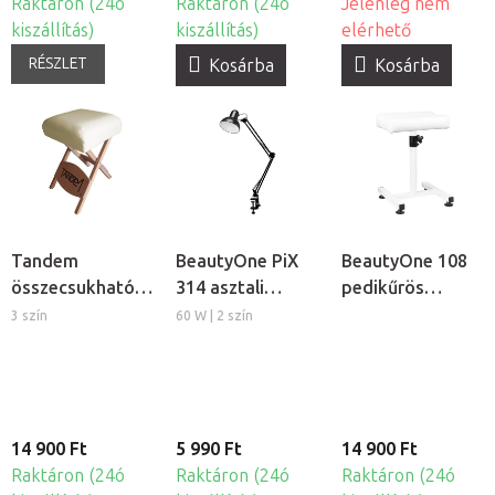
Raktáron (24ó
Raktáron (24ó
Jelenleg nem
kiszállítás)
kiszállítás)
elérhető
RÉSZLET
Kosárba
Kosárba
Tandem
BeautyOne PiX
BeautyOne 108
összecsukható
314 asztali
pedikűrös
szék
lámpa
lábtartó
3 szín
60 W | 2 szín
masszázságyhoz
14 900 Ft
5 990 Ft
14 900 Ft
Raktáron (24ó
Raktáron (24ó
Raktáron (24ó