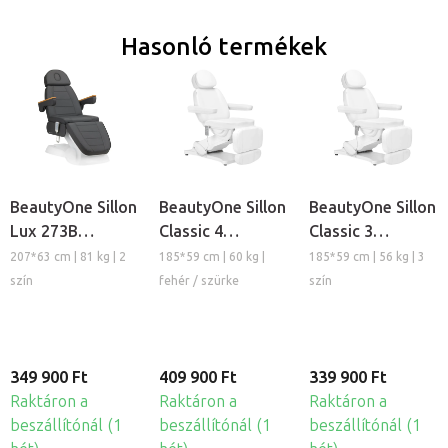
Hasonló termékek
BeautyOne Sillon
BeautyOne Sillon
BeautyOne Sillon
Lux 273B
Classic 4
Classic 3
elektromos
elektromos
elektromos
207*63 cm | 81 kg | 2
185*59 cm | 60 kg |
185*59 cm | 56 kg | 3
kozmetikai
kozmetikai
kozmetikai
szín
fehér / szürke
szín
kezelőágy
kezelőszék
kezelőszék
349 900 Ft
409 900 Ft
339 900 Ft
Raktáron a
Raktáron a
Raktáron a
beszállítónál (1
beszállítónál (1
beszállítónál (1