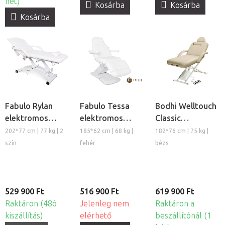
hét)
Kosárba
Kosárba
Kosárba
Fabulo Rylan
Fabulo Tessa
Bodhi Welltouch
elektromos
elektromos
Classic
kezelőágy
kozmetikai
elektromos
202*77 cm | 77 kg | 2
185*62 cm | 68 kg |
182*76 cm | 75 kg |
kezelőszék
kezelőágy
szín
fehér
bézs
529 900 Ft
516 900 Ft
619 900 Ft
Raktáron (48ó
Jelenleg nem
Raktáron a
kiszállítás)
elérhető
beszállítónál (1