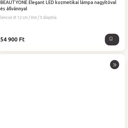
BEAUTYONE Elegant LED kozmetikai lámpa nagyítóval
átlagos
és állvánnyal
értékelése
5-
lencse Ø 12 cm / 6W / 5 dioptria
ből
5,0
csillag.
54 900 Ft