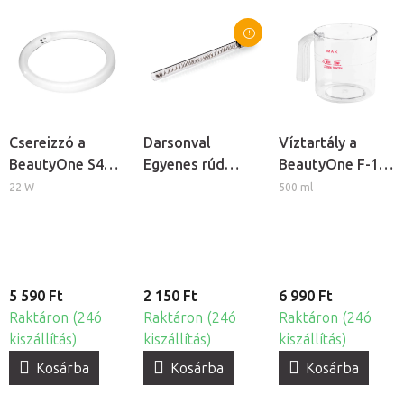
Csereizzó a
Darsonval
Víztartály a
BeautyOne S4
Egyenes rúd
BeautyOne F-17
kozmetikai
elektróda
kozmetikai
22 W
500 ml
lámpához
kozmetikai
gőzölőhöz
ózonizátorhoz
5 590 Ft
2 150 Ft
6 990 Ft
Raktáron (24ó
Raktáron (24ó
Raktáron (24ó
kiszállítás)
kiszállítás)
kiszállítás)
Kosárba
Kosárba
Kosárba