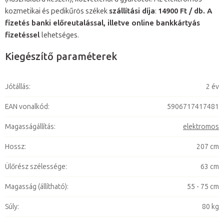
kozmetikai és pedikűrös székek
szállítási díja
:
14900 Ft / db. A
fizetés banki előreutalással, illetve online bankkártyás
fizetéssel
lehetséges.
Kiegészítő paraméterek
Jótállás
:
2 év
EAN vonalkód
:
5906717417481
Magasságállítás
:
elektromos
Hossz
:
207 cm
Ülőrész szélessége
:
63 cm
Magasság (állítható)
:
55 - 75 cm
Súly
:
80 kg