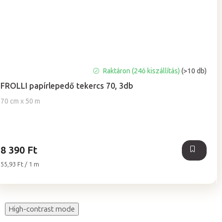
A
Raktáron (24ó kiszállítás)
(>10 db)
termék
FROLLI papírlepedő tekercs 70, 3db
átlagos
értékelése
70 cm x 50 m
5-
ből
5,0
csillag.
8 390 Ft
Egységár:
55,93 Ft / 1 m
High-contrast mode