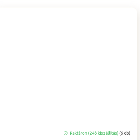
A
Raktáron (24ó kiszállítás)
(6 db)
termék