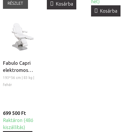
hét)
RÉSZLET
Kosárba
Kosárba
Fabulo Capri
elektromos
pedikűrös
193*56 cm | 83 kg |
kezelőszék
fehér
699 500 Ft
Raktáron (48ó
kiszállítás)