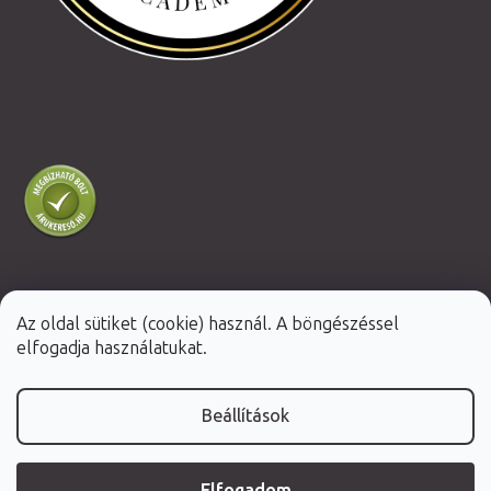
Az oldal sütiket (cookie) használ. A böngészéssel
Shoptet Premium készítette
elfogadja használatukat.
Copyright 2026
Fabulo.hu
. Minden jog fenntartva.
Beállítások
Elfogadom