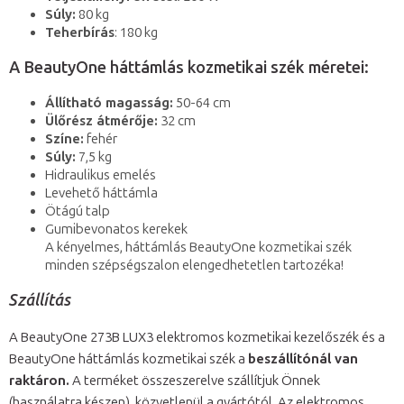
Súly:
80 kg
Teherbírás
: 180 kg
A BeautyOne háttámlás kozmetikai szék méretei:
Állítható magasság:
50-64 cm
Ülőrész átmérője:
32 cm
Színe:
fehér
Súly:
7,5 kg
Hidraulikus emelés
Levehető háttámla
Ötágú talp
Gumibevonatos kerekek
A kényelmes, háttámlás BeautyOne kozmetikai szék
minden szépségszalon elengedhetetlen tartozéka!
Szállítás
A BeautyOne 273B LUX3 elektromos kozmetikai kezelőszék és a
BeautyOne háttámlás kozmetikai szék a
beszállítónál van
raktáron.
A terméket összeszerelve szállítjuk Önnek
(használatra készen), közvetlenül a gyártótól. Az elektromos