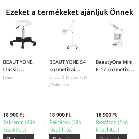
Ezeket a termékeket ajánljuk Önnek
BEAUTYONE
BEAUTYONE S4
BeautyOne Mini
Classic
kozmetikai
F-17 kozmetikai
kozmetikai szék
lámpa nagyítóval
gőzölő
fehér
lencse Ø 12 cm / 22W
és állvánnyal
/ 5 dioptria
18 900 Ft
18 900 Ft
18 900 Ft
Raktáron (48ó
Raktáron (48ó
Raktáron (24ó
kiszállítás)
kiszállítás)
kiszállítás)