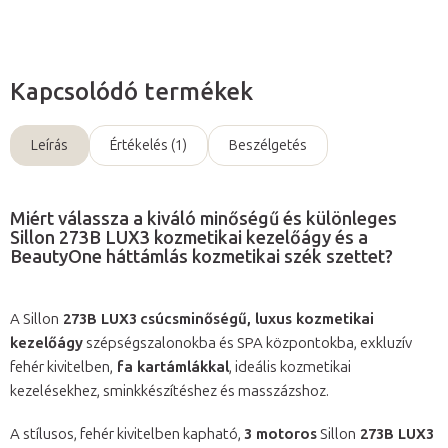
Kapcsolódó termékek
Leírás
Értékelés (1)
Beszélgetés
Miért válassza a kiváló minőségű és különleges
Sillon 273B LUX3 kozmetikai kezelőágy és a
BeautyOne háttámlás kozmetikai szék szettet?
A Sillon
273B LUX3
csúcsminőségű, luxus kozmetikai
kezelőágy
szépségszalonokba és SPA központokba, exkluzív
fehér kivitelben,
fa kartámlákkal
, ideális kozmetikai
kezelésekhez, sminkkészítéshez és masszázshoz.
A stílusos, fehér kivitelben kapható,
3 motoros
Sillon
273B LUX3