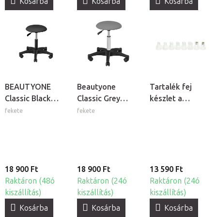
Kosárba
Kosárba
Kosárba
BEAUTYONE
Beautyone
Tartalék fej
Classic Black
Classic Grey
készlet a
gurulós
gurulós
Hydrogen H2+
fekete
fekete
kozmetikai szék
kozmetikai szék
6v1 kozmetikai
készülékhez
18 900 Ft
18 900 Ft
13 590 Ft
Raktáron (48ó
Raktáron (24ó
Raktáron (24ó
kiszállítás)
kiszállítás)
kiszállítás)
Kosárba
Kosárba
Kosárba