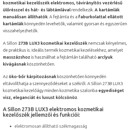
kozmetikai kezelőszék
elektromos, távirányítós vezérlésű
ülőrésszel és hát- és lábtámlával
rendelkezik.
A kartámlák
manuálisan állíthatók
. A fejtámla és a
faburkolattal ellátott
kartámlák
könnyedén levehetők, valamint gyorsan és egyszerűen
visszahelyezhetők.
A Sillon
273B LUX3
kozmetikai kezelőszék
nemcsak kényelmes,
de praktikus is. Ideális termék kozmetikai kezelésekhez, amelyet
masszázshoz
is használhat a fejtámlán található
arclyuk
kivágásnak
köszönhetően.
Az
öko-bőr kárpitozásnak
köszönhetően könnyedén
eltávolíthatja a szennyeződéseket a székről. A Sillon 273B LUX3
kozmetikai kezelőágy minden kozmetika szalonba
egyediséget
visz, eleganciát és luxust kölcsönöz
.
A Sillon 273B LUX3 elektromos kozmetikai
kezelőszék jellemzői és funkciói:
elektromosan állítható székmagasság