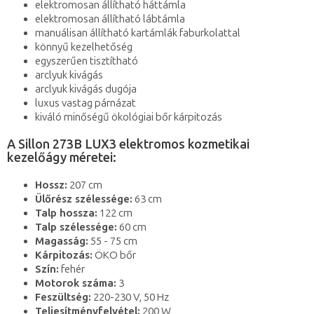
elektromosan állítható háttámla
elektromosan állítható lábtámla
manuálisan állítható kartámlák faburkolattal
könnyű kezelhetőség
egyszerűen tisztítható
arclyuk kivágás
arclyuk kivágás dugója
luxus vastag párnázat
kiváló minőségű ökológiai bőr kárpitozás
A Sillon 273B LUX3 elektromos kozmetikai
kezelőágy méretei:
Hossz:
207 cm
Ülőrész szélessége:
63 cm
Talp hossza:
122 cm
Talp szélessége:
60 cm
Magasság:
55 - 75 cm
Kárpitozás:
ÖKO bőr
Szín:
fehér
Motorok száma:
3
Feszültség:
220-230 V, 50 Hz
Teljesítményfelvétel:
200 W