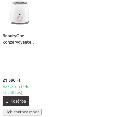
BeautyOne
konzervgyanta
melegítő
21 590 Ft
Raktáron (24ó
kiszállítás)
Kosárba
High-contrast mode