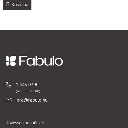
Kosárba
L
á
b
1 445 0390
l
é
info@fabulo.hu
c
Kövessen bennünket