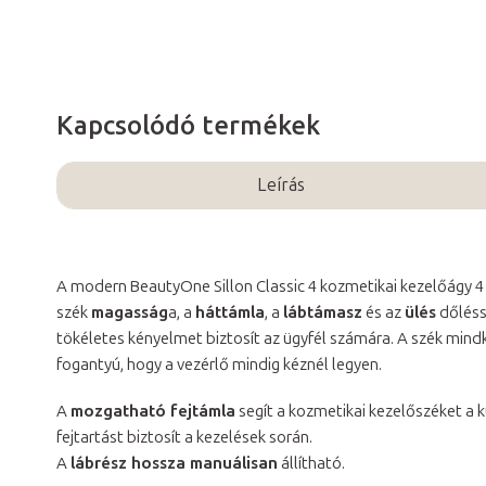
Kapcsolódó termékek
Leírás
A modern BeautyOne Sillon Classic 4 kozmetikai kezelőágy 
szék
magasság
a, a
háttámla
, a
lábtámasz
és az
ülés
dőléss
tökéletes kényelmet biztosít az ügyfél számára. A szék mindké
fogantyú, hogy a vezérlő mindig kéznél legyen.
A
mozgatható fejtámla
segít a kozmetikai kezelőszéket a 
fejtartást biztosít a kezelések során.
A
lábrész hossza manuálisan
állítható.