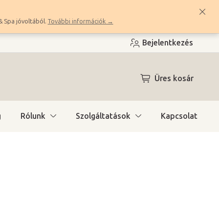
& Spa jóvoltából.
További információk →
Bejelentkezés
KOSÁR
Üres kosár
g
Rólunk
Szolgáltatások
Kapcsolat
a