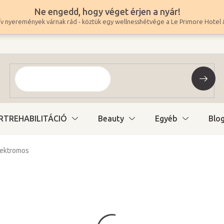
Ne engedd, hogy véget érjen a nyár!
v nyeremények várnak rád - köztük egy wellnesshétvége a Le Primore Hotel 
RTREHABILITÁCIÓ
Beauty
Egyéb
Blo
lektromos
409 900 Ft
322 756 Ft ÁFA nélkül
Egységár:
Változat kiválasztás