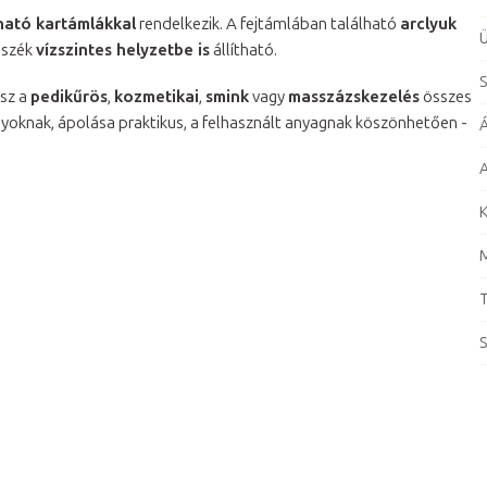
ható kartámlákkal
rendelkezik. A fejtámlában található
arclyuk
Ü
 szék
vízszintes helyzetbe is
állítható.
S
esz a
pedikűrös
,
kozmetikai
,
smink
vagy
masszázskezelés
összes
yoknak, ápolása praktikus, a felhasznált anyagnak köszönhetően -
Á
A
K
T
S