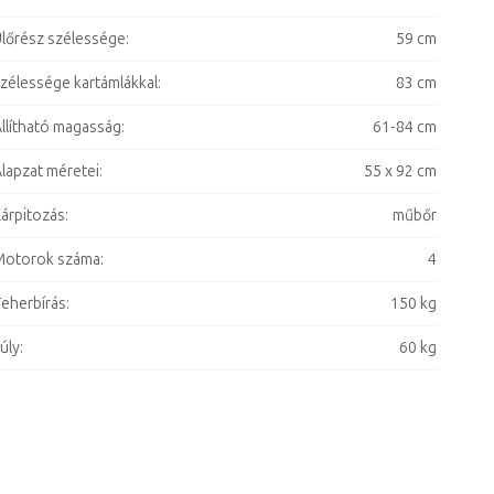
lőrész szélessége
:
59 cm
zélessége kartámlákkal
:
83 cm
llítható magasság
:
61-84 cm
lapzat méretei
:
55 x 92 cm
árpitozás
:
műbőr
Motorok száma
:
4
eherbírás
:
150 kg
úly
:
60 kg