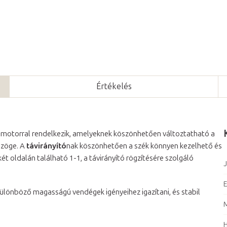
Értékelés
4 motorral rendelkezik, amelyeknek köszönhetően változtatható a
zöge. A
távirányító
nak köszönhetően a szék könnyen kezelhető és
t oldalán található 1-1, a távirányító rögzítésére szolgáló
J
E
különböző magasságú vendégek igényeihez igazítani, és stabil
M