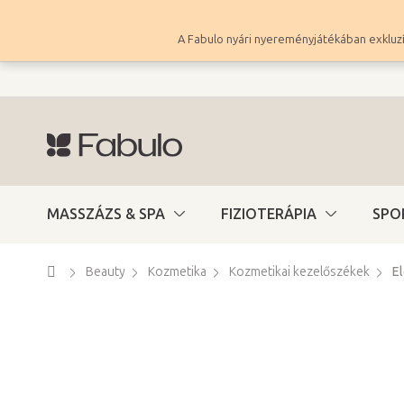
Ugrás
a
A Fabulo nyári nyereményjátékában exkluzí
fő
tartalomhoz
MASSZÁZS & SPA
FIZIOTERÁPIA
SPO
Kezdőlap
Beauty
Kozmetika
Kozmetikai kezelőszékek
E