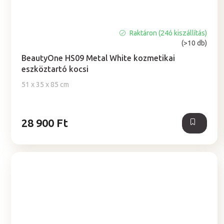
Raktáron (24ó kiszállítás)
A
(>10 db)
termék
átlagos
BeautyOne HS09 Metal White kozmetikai
értékelése
eszköztartó kocsi
5-
51 x 35 x 85 cm
ből
4,8
csillag.
28 900 Ft