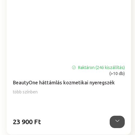
Raktáron (24ó kiszállítás)
A
(>10 db)
termék
átlagos
BeautyOne háttámlás kozmetikai nyeregszék
értékelése
több színben
5-
ből
5,0
csillag.
23 900 Ft