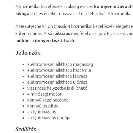
A kozmetikai kezelőszék szükség esetén
könnyen eltávolít
kivágás
teljes értékű masszázst tesz lehetővé. A kozmetikai
A BeautyOne Sillon Classic 4 kozmetikai kezelőszék eleget t
kritériumának. A
kárpitozás
megfelel a szigorú EU-s szabván
műbőr
-
könnyen tisztítható
.
Jellemzők:
elektromosan állítható magasság
elektromosan állítható háttámla
elektromosan állítható lábrész
elektromosan állítható ülőrész
vízszintes helyzetbe is állítható
4 minőségi motor
könnyű kezelhetőség
könnyű tisztítás
arclyuk kivágás
arclyuk kivágás dugója
Szállítás