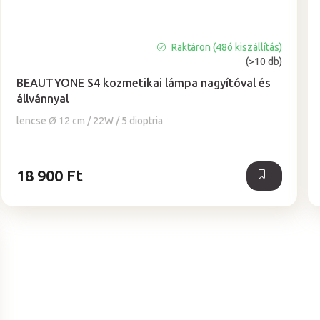
Raktáron (48ó kiszállítás)
A
(>10 db)
termék
átlagos
BEAUTYONE S4 kozmetikai lámpa nagyítóval és
értékelése
állvánnyal
5-
lencse Ø 12 cm / 22W / 5 dioptria
ből
5,0
csillag.
18 900 Ft