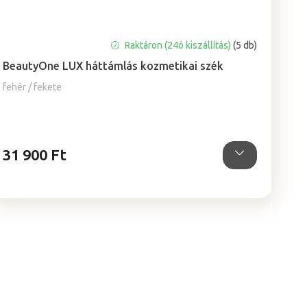
A
Raktáron (24ó kiszállítás)
(5 db)
termék
BeautyOne LUX háttámlás kozmetikai szék
átlagos
értékelése
fehér / fekete
5-
ből
5,0
csillag.
31 900 Ft